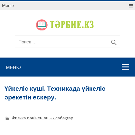
Меню
МЕНЮ
Үйкеліс күші. Техникада үйкеліс
әрекетін ескеру.
Физика пәнінен ашық сабақтар