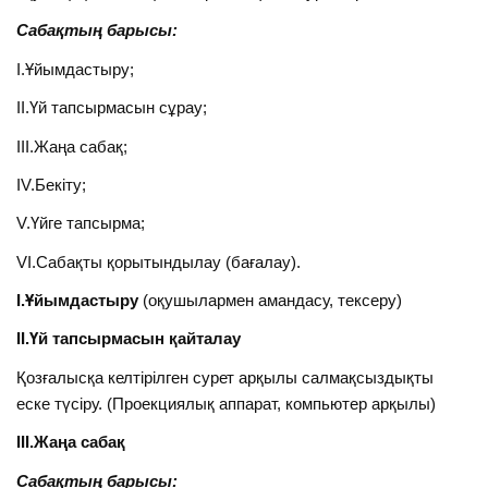
Сабақтың барысы:
І.Ұйымдастыру;
ІІ.Үй тапсырмасын сұрау;
ІІІ.Жаңа сабақ;
IV.Бекіту;
V.Үйге тапсырма;
VI.Сабақты қорытындылау (бағалау).
І.Ұйымдастыру
(оқушылармен амандасу, тексеру)
ІІ.Үй тапсырмасын қайталау
Қозғалысқа келтірілген сурет арқылы салмақсыздықты
еске түсіру. (Проекциялық аппарат, компьютер арқылы)
ІІІ.Жаңа сабақ
Сабақтың барысы: