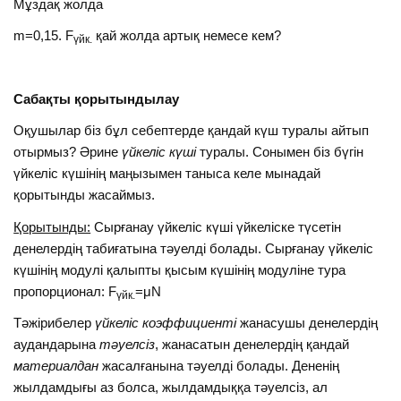
Мұздақ жолда
m=0,15. F
қай жолда артық немесе кем?
үйк.
Сабақты қорытындылау
Оқушылар біз бұл себептерде қандай күш туралы айтып
отырмыз? Әрине
үйкеліс күші
туралы. Сонымен біз бүгін
үйкеліс күшінің маңызымен таныса келе мынадай
қорытынды жасаймыз.
Қорытынды:
Сырғанау үйкеліс күші үйкеліске түсетін
денелердің табиғатына тәуелді болады. Сырғанау үйкеліс
күшінің модулі қалыпты қысым күшінің модуліне тура
пропорционал: F
=μN
үйк.
Тәжірибелер
үйкеліс коэффициенті
жанасушы денелердің
аудандарына
тәуелсіз
, жанасатын денелердің қандай
материалдан
жасалғанына тәуелді болады. Дененің
жылдамдығы аз болса, жылдамдыққа тәуелсіз, ал