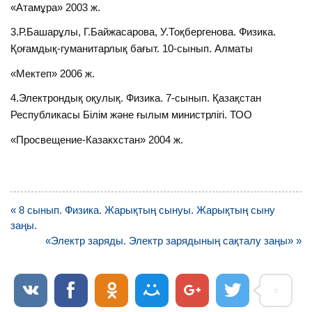
«Атамұра» 2003 ж.
3.Р.Башарұлы, Г.Байжасарова, У.Тоқбергенова. Физика.
Қоғамдық-гуманитарлық бағыт. 10-сынып. Алматы
«Мектеп» 2006 ж.
4.Электрондық оқулық. Физика. 7-сынып. Қазақстан
Республикасы Білім және ғылым министрлігі. ТОО
«Просвещение-Казакхстан» 2004 ж.
Навигация
« 8 сынып. Физика. Жарықтың сынуы. Жарықтың сыну
по
заңы.
записям
«Электр заряды. Электр зарядының сақталу заңы» »