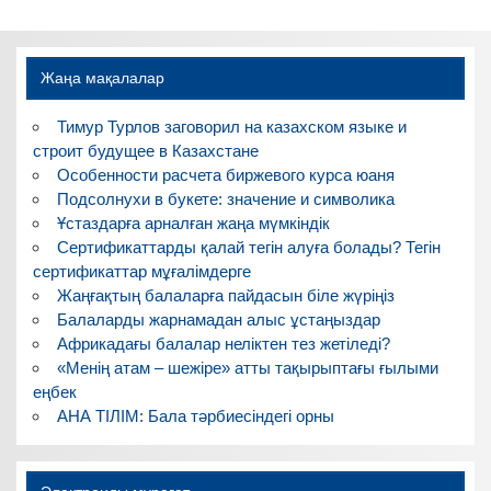
Жаңа мақалалар
Тимур Турлов заговорил на казахском языке и
строит будущее в Казахстане
Особенности расчета биржевого курса юаня
Подсолнухи в букете: значение и символика
Ұстаздарға арналған жаңа мүмкіндік
Сертификаттарды қалай тегін алуға болады? Тегін
сертификаттар мұғалімдерге
Жаңғақтың балаларға пайдасын біле жүріңіз
Балаларды жарнамадан алыс ұстаңыздар
Африкадағы балалар неліктен тез жетіледі?
«Менің атам – шежіре» атты тақырыптағы ғылыми
еңбек
АНА ТІЛІМ: Бала тәрбиесіндегі орны