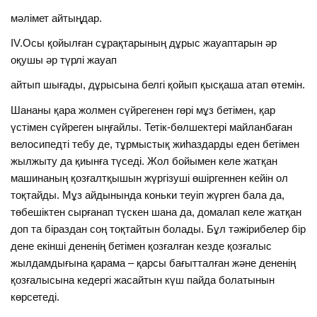
мәлімет айтыңдар.
IV.Осы қойылған сұрақтарының дұрыс жауаптарын әр
оқушы әр түрлі жауап
айтып шығады, дұрысына белгі қойып қысқаша атап өтемін.
Шананы қара жолмен сүйрегенен гөрі мұз бетімен, қар
үстімен сүйреген ыңғайлы. Тетік-бөлшектері майланбаған
велосипедті тебу де, тұрмыстық жиһаздарды еден бетімен
жылжыту да қиынға түседі. Жол бойымен келе жатқан
машинаның қозғалтқышын жүргізуші өшіргеннен кейін ол
тоқтайды. Мұз айдынында коньки теуіп жүрген бала да,
төбешіктен сырғанап түскен шана да, домалап келе жатқан
доп та біраздан соң тоқтайтын болады. Бұл тәжірибелер бір
дене екінші дененің бетімен қозғалған кезде қозғалыс
жылдамдығына қарама – қарсы бағытталған және дененің
қозғалысына кедергі жасайтын күш пайда болатынын
көрсетеді.