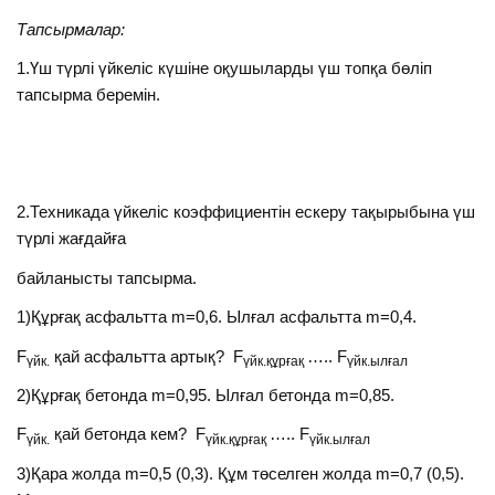
Тапсырмалар:
1.Үш түрлі үйкеліс күшіне оқушыларды үш топқа бөліп
тапсырма беремін.
2.Техникада үйкеліс коэффициентін ескеру тақырыбына үш
түрлі жағдайға
байланысты тапсырма.
1)Құрғақ асфальтта m=0,6. Ылғал асфальтта m=0,4.
F
қай асфальтта артық? F
….. F
үйк.
үйк.құрғақ
үйк.ылғал
2)Құрғақ бетонда m=0,95. Ылғал бетонда m=0,85.
F
қай бетонда кем? F
….. F
үйк.
үйк.құрғақ
үйк.ылғал
3)Қара жолда m=0,5 (0,3). Құм төселген жолда m=0,7 (0,5).