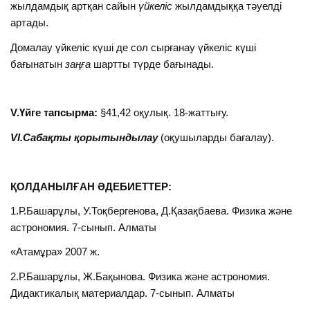
жылдамдық артқан сайын
үйкеліс
жылдамдыққа тәуелді
артады.
Домалау үйкеліс күші де сол сырғанау үйкеліс күші
бағынатын
заңға
шартты түрде бағынады.
V.Үйге тапсырма:
§41,42 оқулық. 18-жаттығу.
VI.Сабақты қорытындылау
(оқушыларды бағалау).
ҚОЛДАНЫЛҒАН ӘДЕБИЕТТЕР:
1.Р.Башарұлы, У.Тоқбергенова, Д.Қазақбаева. Физика және
астрономия. 7-сынып. Алматы
«Атамұра» 2007 ж.
2.Р.Башарұлы, Ж.Бақынова. Физика және астрономия.
Дидактикалық материалдар. 7-сынып. Алматы