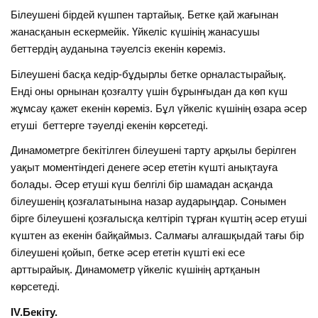
Білеушені бірдей күшпен тартайық. Бетке қай жағынан
жанасқанын ескермейік. Үйкеліс күшінің жанасушы
беттердің ауданына тәуелсіз екенін көреміз.
Білеушені басқа кедір-бұдырлы бетке орналастырайық.
Енді оны орнынан қозғалту үшін бұрынғыдан да көп күш
жұмсау қажет екенін көреміз. Бұл үйкеліс күшінің өзара әсер
етуші беттерге тәуелді екенін көрсетеді.
Динамометрге бекітілген білеушені тарту арқылы берілген
уақыт моментіндегі денеге әсер ететін күшті анықтауға
болады. Әсер етуші күш белгілі бір шамадан асқанда
білеушенің қозғалатынына назар аударыңдар. Сонымен
бірге білеушені қозғалысқа келтіріп тұрған күштің әсер етуші
күштен аз екенін байқаймыз. Салмағы алғашқыдай тағы бір
білеушені қойып, бетке әсер ететін күшті екі есе
арттырайық. Динамометр үйкеліс күшінің артқанын
көрсетеді.
IV.Бекіту.