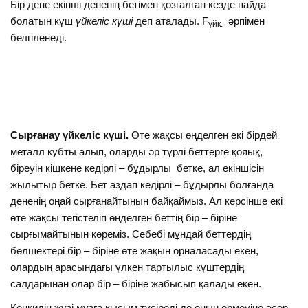
Бір дене екінші дененің бетімен қозғалған кезде пайда
болатын күш
үйкеліс күші
деп аталады. F
әрпімен
үйк.
белгіленеді.
Сырғанау үйкеліс күші.
Өте жақсы өңделген екі бірдей
металл кубты алып, оларды әр түрлі беттерге қояық,
біреуін кішкене кедірлі – бұдырлы бетке, ал екіншісін
жылытыр бетке. Бет аздап кедірлі – бұдырлы болғанда
дененің оңай сырғанайтынын байқаймыз. Ал керсінше екі
өте жақсы тегістеліп өңделген беттің бір – біріне
сырғымайтынын көреміз. Себебі мұндай беттердің
бөлшектері бір – біріне өте жақын орналасады екен,
олардың арасындағы үлкен тартылыс күштердің
салдарынан олар бір – біріне жабысып қалады екен.
Конкидің жүзі мұзға қысым түсіреді де оның ермеуіне әсер