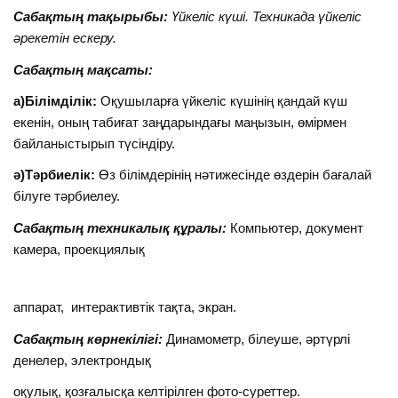
Сабақтың тақырыбы:
Үйкеліс күші. Техникада үйкеліс
әрекетін ескеру.
Сабақтың мақсаты:
а)Білімділік:
Оқушыларға үйкеліс күшінің қандай күш
екенін, оның табиғат заңдарындағы маңызын, өмірмен
байланыстырып түсіндіру.
ә)Тәрбиелік:
Өз білімдерінің нәтижесінде өздерін бағалай
білуге тәрбиелеу.
Сабақтың техникалық құралы:
Компьютер, документ
камера, проекциялық
аппарат, интерактивтік тақта, экран.
Сабақтың көрнекілігі:
Динамометр, білеуше, әртүрлі
денелер, электрондық
оқулық, қозғалысқа келтірілген фото-суреттер.