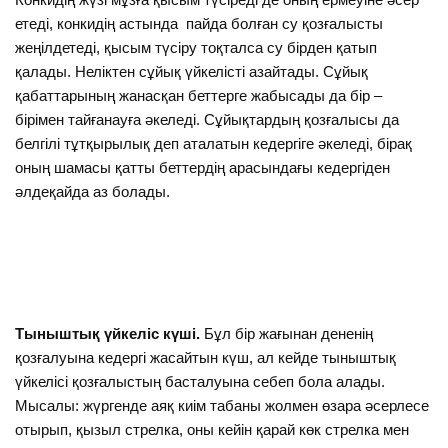
етеді, конкидің астында пайда болған су қозғалысты
жеңілдетеді, қысым түсіру тоқталса су бірден қатып
қалады. Неліктен сұйық үйкелісті азайтады. Сұйық
қабаттарының жанасқан беттерге жабысады да бір –
бірімен тайғанауға әкеледі. Сұйықтардың қозғалысы да
белгілі тұтқырылық деп аталатын кедергіге әкеледі, бірақ
оның шамасы қатты беттердің арасындағы кедергіден
әлдеқайда аз болады.
Тыныштық үйкеліс күші.
Бұл бір жағынан дененің
қозғалуына кедергі жасайтын күш, ал кейде тыныштық
үйкелісі қозғалыстың басталуына себеп бола алады.
Мысалы: жүргенде аяқ киім табаны жолмен өзара әсерлесе
отырып, қызыл стрелка, оны кейін қарай көк стрелка мен