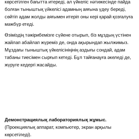
көрсетілген бағытта итереді, ал үйкеліс нәтижесінде пайда
болған тыныштық үйкелісі адамның аяғына үдеу береді,
сөйтіп адам жолды аяғымен итеріп оны кері қарай қозғалуға
мәжбүр етеді.
Өзіміздің тәжірибемізге сүйене отырып, біз мұздың үстінен
жайлап абайлап жүреміз де, онда ақырындап жылжимыз.
Мұздағы тыныштық үйкелісініңінің аздығы сондай, адам
табаны тиесімен сырғып кетеді. Бұл тайғанауға әкеледі де,
жүруге кедергі жасайды.
Демонстрациялық лабораториялық жұмыс.
(Проекциялық аппарат, компьютер, экран арқылы
көрсетіледі).