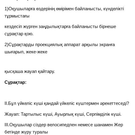
1)Оқушыларға өздерінің өмірімен байланысты, күнделікті
тұрмыстағы
кездесіп жүрген заңдылықтарға байланысты бірнеше
сұрақтар қою.
2)Сұрақтарды проекциялық аппарат арқылы экранға
шығарып, жеке-жеке
қысқаша жауап қайтару.
Сұрақтар:
ІІ.Бұл үйкеліс күші қандай үйкеліс күштермен әрекеттеседі?
Жауап: Тартылыс күші, Ауырлық күші, Серпімділік күші.
ІІІ.Оқушылар сіздер велосипедпен немесе шанамен Жер
бетінде жүру туралы