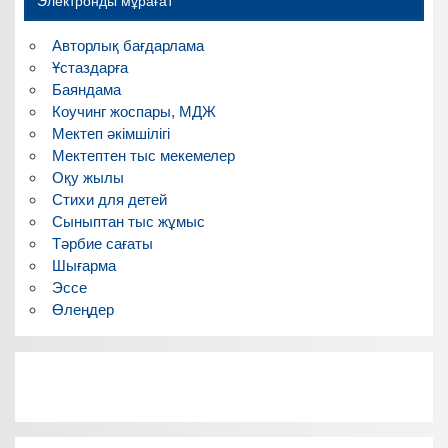
Электронды мұрағат
Авторлық бағдарлама
Ұстаздарға
Баяндама
Коучинг жоспары, МДЖ
Мектеп әкімшілігі
Мектептен тыс мекемелер
Оқу жылы
Стихи для детей
Сыныптан тыс жұмыс
Тәрбие сағаты
Шығарма
Эссе
Өлеңдер