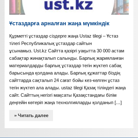
Ұстаздарға арналған жаңа мүмкіндік
Құрметті ұстаздар сіздерге жаңа Ustaz tilegi – Ұстаз
тілегі Республикалық ұстаздар сайтын
ұсынамыз. Ust.kz Сайтта қазіргі уақытта 30 000 астам
сабақтар жинақталып салынды. Барлық жарияланған
материалдарды барлық ұстаздар тегін жүктеп сабақ
барысында қолдана алады. Барлық құжаттар біздің
сайттарда сақталып 24 сағат бойы кез-келген ұстаз
тегін жүктеп ала алады. ustaz tilegi Қазақ тіліндегі жаңа
сайт. Сайттың негізгі мақсаты Қазақстандағы білім
деңгейін көтеріп жаңа технолгияларды қолданып […]
» Читать далее