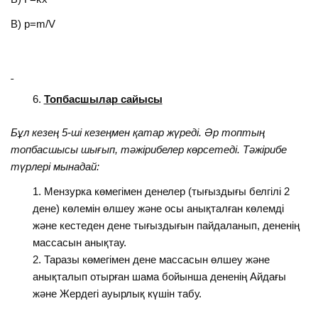
В) р=m/V
Топбасшылар сайысы
Бұл кезең 5-ші кезеңмен қатар жүреді. Әр топтың
топбасшысы шығып, тәжірибелер көрсетеді.
Тәжірибе
түрлері мынадай:
Мензурка көмегімен денелер (тығыздығы белгілі 2
дене) көлемін өлшеу және осы анықталған көлемді
және кестеден дене тығыздығын пайдаланып, дененің
массасын анықтау.
Таразы көмегімен дене массасын өлшеу және
анықталып отырған шама бойынша дененің Айдағы
және Жердегі ауырлық күшін табу.