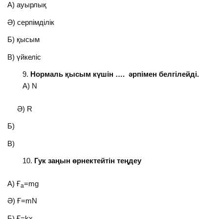
А) ауырлық
Ә) серпімділік
Б) қысым
В) үйкеліс
Нормаль қысым күшін …. әрпімен белгілейді.
А) N
Ә) R
Б)
В)
Гук заңын өрнектейтін теңдеу
А) Ғ
=mg
а
Ә) Ғ=mN
Б) Ғ=kх