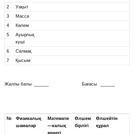
2
Уақыт
3
Масса
4
Көлем
5
Ауырлық
күші
6
Салмақ
7
Қысым
Жалпы балы ______ Бағасы ______
№
Физикалық
Математи
Өлшем
Өлшейтін
шамалар
—
калық
бірлігі
құрал
өрнегі