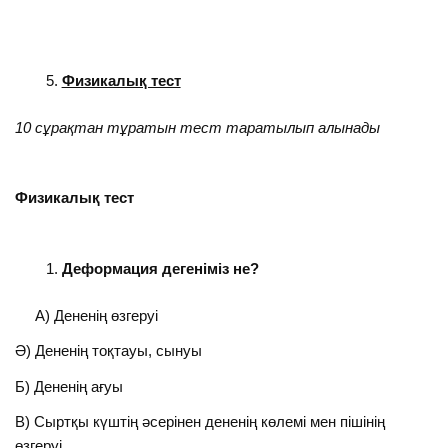
Физикалық тест
10 сұрақтан тұратын тест таратылып алынады
Физикалық тест
Деформация дегеніміз не?
А) Дененің өзгеруі
Ә) Дененің тоқтауы, сынуы
Б) Дененің ағуы
В) Сыртқы күштің әсерінен дененің көлемі мен пішінің
өзгеруі