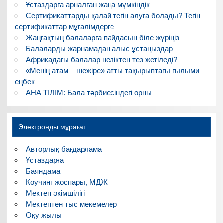
Ұстаздарға арналған жаңа мүмкіндік
Сертификаттарды қалай тегін алуға болады? Тегін
сертификаттар мұғалімдерге
Жаңғақтың балаларға пайдасын біле жүріңіз
Балаларды жарнамадан алыс ұстаңыздар
Африкадағы балалар неліктен тез жетіледі?
«Менің атам – шежіре» атты тақырыптағы ғылыми
еңбек
АНА ТІЛІМ: Бала тәрбиесіндегі орны
Электронды мұрағат
Авторлық бағдарлама
Ұстаздарға
Баяндама
Коучинг жоспары, МДЖ
Мектеп әкімшілігі
Мектептен тыс мекемелер
Оқу жылы