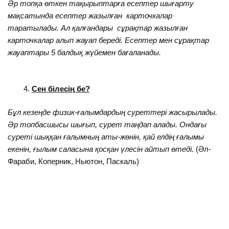
Әр топқа өткен тақырыптарға есептер шығарту
мақсатында есептер жазылған карточкалар
таратылады. Ал қалғандары сұрақтар жазылған
карточкалар алып жауап береді. Есептер мен сұрақтар
жауаптары 5 балдық жүйемен бағаланады.
Сен білесің бе?
Бұл кезеңде физик-ғалымдардың суреттері жасырылады.
Әр топбасшысы шығып, сурет таңдап алады. Ондағы
суреті шыққан ғалымның аты-жөнін, қай елдің ғалымы
екенін, ғылым саласына қосқан үлесін айтып өтеді.
(Әл-
Фараби, Коперник, Ньютон, Паскаль)