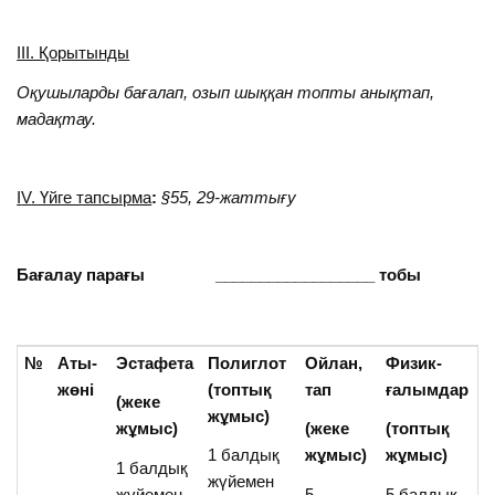
ІІІ. Қорытынды
Оқушыларды бағалап, озып шыққан топты анықтап,
мадақтау.
І
V
. Үйге тапсырма
:
§55, 29-жаттығу
Бағалау парағы
__________________
тобы
№
Аты-
Эстафета
Полиглот
Ойлан,
Физик-
Т
жөні
(топтық
тап
ғалымдар
(жеке
(
жұмыс)
жұмыс)
(жеке
(топтық
ж
1 балдық
жұмыс)
жұмыс)
1 балдық
1
жүйемен
жүйемен
5
5 балдық
б