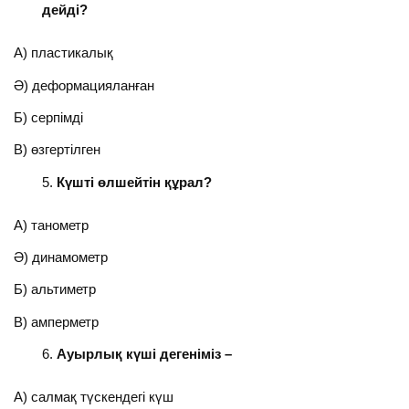
дейді?
А) пластикалық
Ә) деформацияланған
Б) серпімді
В) өзгертілген
Күшті өлшейтін құрал?
А) танометр
Ә) динамометр
Б) альтиметр
В) амперметр
Ауырлық күші де
геніміз –
А) салмақ түскендегі күш