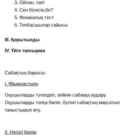
Ойлан, тап!
Сен білесің бе?
Физикалық тест
Топбасшылар сайысы
ІІІ. Қорытынды
І
V
. Үйге тапсырма
Сабақтың барысы:
І. Ұйымдастыру
Оқушыларды түгелдеп, зейінін сабаққа аудару.
Оқушыларды топқа бөліп, бүгінгі сабақтың мақсатын
таныстырып өту.
ІІ. Негізгі бөлім