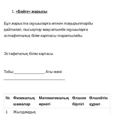
«Бәйге» жарысы
Бұл жарыста оқушыларға өткен тақырыптарды
қайталап, пысықтау мақсатында оқушыларға
эстафеталық білім картасы таратылады.
Эстафеталық білім картасы
Тобы:_______________ Аты-жөні:
______________________________
№
Физикалық
Математикалық
Өлшем
Өлшейтін
шамалар
өрнегі
бірлігі
құрал
1
Жылдамдық