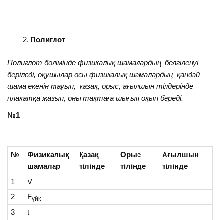
Полиглот
Полиглот бөлімінде физикалық шамалардың белгіленуі
беріледі, оқушылар осы физикалық шамалардың қандай
шама екенін тауып, қазақ, орыс, ағылшын тілдерінде
плакатқа жазып, оны тақтаға шығып оқып береді.
№1
№
Физикалық
Қазақ
Орыс
Ағылшын
шамалар
тілінде
тілінде
тілінде
1
V
2
F
үйк
3
t