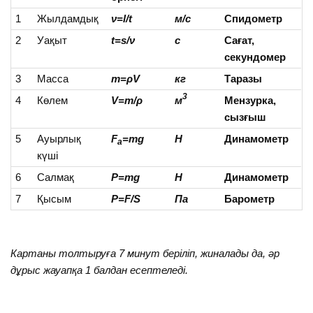
1
Жылдамдық
ν
=
l
/
t
м/с
Спидометр
2
Уақыт
t
=
s
/
ν
с
Сағат,
секундомер
3
Масса
m=ρV
кг
Таразы
3
4
Көлем
V=m/ρ
м
Мензурка,
сызғыш
5
Ауырлық
F
=mg
Н
Динамометр
a
күші
6
Салмақ
P=mg
Н
Динамометр
7
Қысым
P=F/S
Па
Барометр
Картаны толтыруға 7 минут беріліп, жиналады да, әр
дұрыс жауапқа 1 балдан есептеледі.