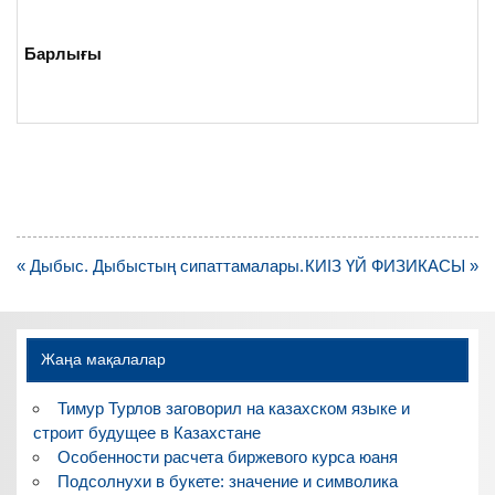
Барлығы
Навигация
« Дыбыс. Дыбыстың сипаттамалары.
КИІЗ ҮЙ ФИЗИКАСЫ »
по
записям
Жаңа мақалалар
Тимур Турлов заговорил на казахском языке и
строит будущее в Казахстане
Особенности расчета биржевого курса юаня
Подсолнухи в букете: значение и символика