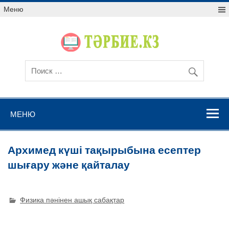
Меню
МЕНЮ
Архимед күші тақырыбына есептер
шығару және қайталау
Физика пәнінен ашық сабақтар