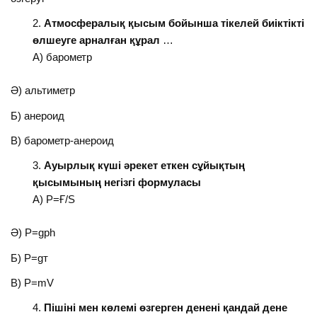
Атмосфералық қысым бойынша тікелей биіктікті
өлшеуге арналған құрал
…
А) барометр
Ә) альтиметр
Б) анероид
В) барометр-анероид
Ауырлық күші әрекет еткен сұйықтың
қысымының негізгі формуласы
А) Р=Ғ/S
Ә) Р=gрh
Б) Р=gт
В) Р=mV
Пішіні мен көлемі өзгерген денені қандай дене