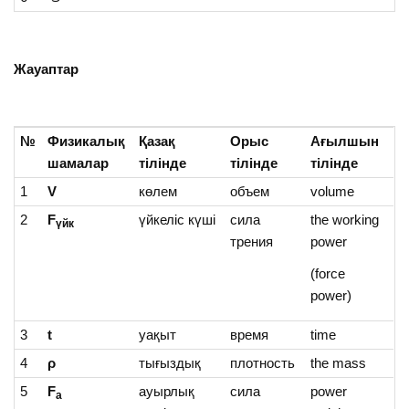
Жауаптар
№
Физикалық
Қазақ
Орыс
Ағылшын
шамалар
тілінде
тілінде
тілінде
1
V
көлем
объем
volume
2
F
үйкеліс күші
сила
the working
үйк
трения
power
(force
power)
3
t
уақыт
время
time
4
ρ
тығыздық
плотность
the mass
5
F
ауырлық
сила
power
a