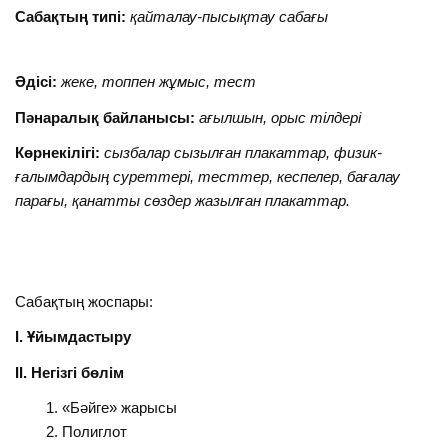
Сабақтың типі:
қайталау-пысықтау сабағы
Әдісі:
жеке, топпен жұмыс, тест
Пәнаралық байланысы:
ағылшын, орыс тілдері
Көрнекілігі:
сызбалар сызылған плакаттар, физик-
ғалымдардың суреттері, тесттер, кеспелер, бағалау
парағы, қанатты сөздер жазылған плакаттар.
Сабақтың жоспары:
І. Ұйымдастыру
ІІ. Негізгі бөлім
«Бәйге» жарысы
Полиглот