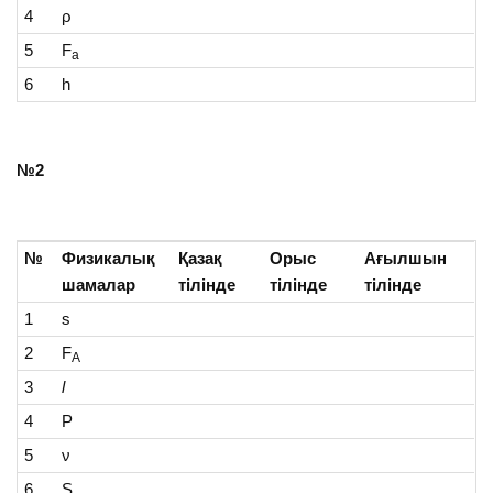
4
ρ
5
F
a
6
h
№2
№
Физикалық
Қазақ
Орыс
Ағылшын
шамалар
тілінде
тілінде
тілінде
1
s
2
F
А
3
l
4
P
5
ν
6
S