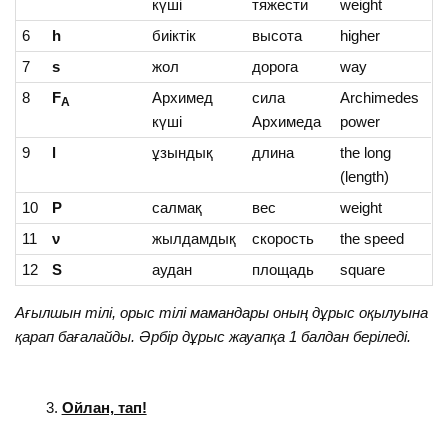
күші
тяжести
weight
6
h
биіктік
высота
higher
7
s
жол
дорога
way
8
F
Архимед
сила
Archimedes
А
күші
Архимеда
power
9
l
ұзындық
длина
the long
(length)
10
P
салмақ
вес
weight
11
ν
жылдамдық
скорость
the speed
12
S
аудан
площадь
square
Ағылшын тілі, орыс тілі мамандары оның дұрыс оқылуына
қарап бағалайды. Әрбір дұрыс жауапқа 1 балдан беріледі.
Ойлан, тап!