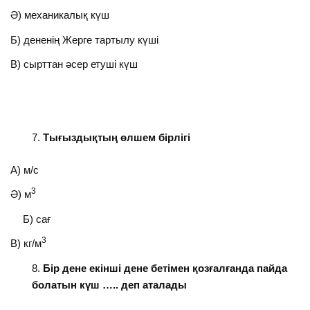
Ә) механикалық күш
Б) дененің Жерге тартылу күші
В) сырттан әсер етуші күш
Тығыздық
тың өлшем
бірлігі
А) м/с
3
Ә) м
Б) сағ
3
В) кг/м
Бір дене екінші дене бетімен қозғалғанда пайда
болатын күш ….. деп аталады