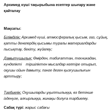
Архимед күші тақырыбына есептер шығару және
қайталау
Мақсаты:
Білімділік:
Архимед күші, атмосфералық қысым, газ, сұйық,
қатты денелердің қысымы туралы материалдарды
пысықтау, бекіту, жүйелеу;
Дамытушылық:
Өмірден, табиғаттан, техникадан,
күнделікті тіршіліктен мысалдар келтіре отырып,
оқушы ойын дамыту, пәнге деген қызғушылығын
арттыру;
Тәрбиелік:
Оқушыларды ұқыптылыққа, өз бетінше
ізденуге, алғырлыққа, жинақы болуға тәрбиелеу.
Сабақ түрі:
жарыс сабағы