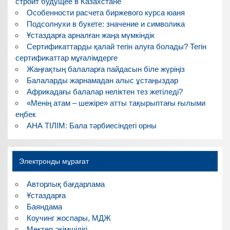
строит будущее в Казахстане
Особенности расчета биржевого курса юаня
Подсолнухи в букете: значение и символика
Ұстаздарға арналған жаңа мүмкіндік
Сертификаттарды қалай тегін алуға болады? Тегін
сертификаттар мұғалімдерге
Жаңғақтың балаларға пайдасын біле жүріңіз
Балаларды жарнамадан алыс ұстаңыздар
Африкадағы балалар неліктен тез жетіледі?
«Менің атам – шежіре» атты тақырыптағы ғылыми
еңбек
АНА ТІЛІМ: Бала тәрбиесіндегі орны
Электронды мұрағат
Авторлық бағдарлама
Ұстаздарға
Баяндама
Коучинг жоспары, МДЖ
Мектеп әкімшілігі