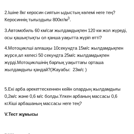
2.Ішіне 8кг керосин сиятын ыдыстың көлемі неге тең?
3
Керосиннің тығыздығы 800кг/м
.
3.Автомобиль 60 км/сағ жылдамдықпен 120 км жол жүреді,
осы қашықтықты ол қанша уақытта жүріп өтті?
4.Мотоциклші алғашқы 10секундта 15м/с жылдамдықпен
жүрсе,ал келесі 50 секундта 25м/с жылдамдықпен
жүрді.Мотоциклшінің барлық уақыттағы орташа
жылдамдығы қандай?(Жауабы: 23м/с )
5.Екі арба әрекеттескеннен кейін олардың жылдамдығы
0,2м/с және 0,6 м/с болды.Үлкен арбаның массасы 0,6
кг.Кіші арбашаның массасы неге тең?
V.Тест жұмысы