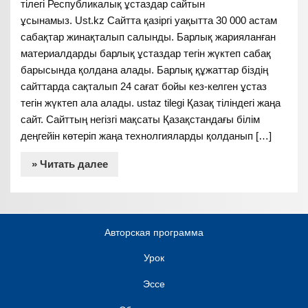
тілегі Республикалық ұстаздар сайтын
ұсынамыз. Ust.kz Сайтта қазіргі уақытта 30 000 астам
сабақтар жинақталып салынды. Барлық жарияланған
материалдарды барлық ұстаздар тегін жүктеп сабақ
барысында қолдана алады. Барлық құжаттар біздің
сайттарда сақталып 24 сағат бойы кез-келген ұстаз
тегін жүктеп ала алады. ustaz tilegi Қазақ тіліндегі жаңа
сайт. Сайттың негізгі мақсаты Қазақстандағы білім
деңгейін көтеріп жаңа технолгияларды қолданып […]
» Читать далее
Авторская программа
Урок
Эссе