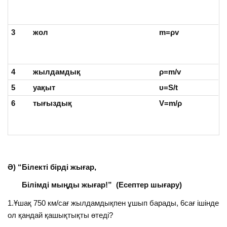
3
жол
m=ρv
4
жылдамдық
ρ
=m/v
5
уақыт
υ
=S/t
6
тығыздық
V=m/ρ
Ә) “Білекті бірді жығар,
Білімді мыңды жығар!” (Есептер шығару)
1.Ұшақ 750 км/сағ жылдамдықпен ұшып барады, 6сағ ішінде
ол қандай қашықтықты өтеді?