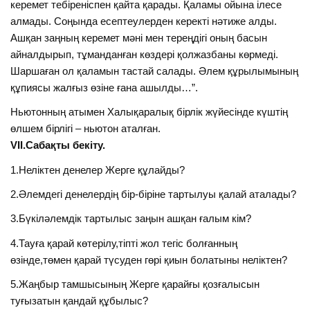
керемет тебіреніспен қайта қарады. Қаламы ойына ілесе
алмады. Соңында есептеулерден керекті нәтиже алды.
Ашқан заңның керемет мәні мен тереңдігі оның басын
айналдырып, тұманданған көздері қолжазбаны көрмеді.
Шаршаған ол қаламын тастай салады. Әлем құрылымының
құпиясы жалғыз өзіне ғана ашылды…”.
Ньютонның атымен Халықаралық бiрлiк жүйесiнде күштiң
өлшем бiрлiгi – ньютон аталған.
VII.Сабақты бекіту.
1.Неліктен денелер Жерге құлайды?
2.Әлемдегі денелердің бір-біріне тартылуы қалай аталады?
3.Бүкіләлемдік тартылыс заңын ашқан ғалым кім?
4.Тауға қарай көтерілу,тіпті жол тегіс болғанның
өзінде,төмен қарай түсуден гөрі қиын болатыны неліктен?
5.Жаңбыр тамшысының Жерге қарайғы қозғалысын
туғызатын қандай құбылыс?