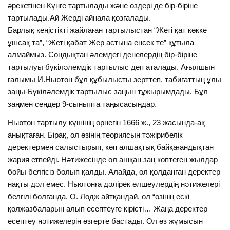
әрекетінен Күнге тартылады және өздері де бір-біріне
тартылады.Ай Жерді айнала қозғалады.
Барлық кеңістікті жайлаған тартылыстан “Жеті қат көкке
ұшсақ та”, “Жеті қабат Жер астына енсек те” құтыла
алмаймыз. Сондықтан әлемдегі денелердің бір-біріне
тартылуы бүкіләлемдік тартылыс деп аталады. Ағылшын
ғалымы И.Ньютон бұл құбылысты зерттеп, табиғаттың ұлы
заңы-Бүкіләлемдік тартылыс заңын тұжырымдады. Бұл
заңмен сендер 9-сыныпта таңысасыңдар.
Ньютон тартылу күшінің өрнегін 1666 ж., 23 жасында-ақ
анықтаған. Бірақ, ол өзінің теориясын тәжірибелік
деректермен салыстырып, көп алшақтық байқағандықтан
жария етпейді. Нәтижесінде ол ашқан заң көптеген жылдар
бойы белгісіз болып қалды. Алайда, ол қолданған деректер
нақты дәл емес. Ньютонға дәлірек өлшеулердің нәтижелері
белгілі болғанда, О. Лодж айтқандай, ол “өзінің ескі
қолжазбаларын алып есептеуге кірісті… Жаңа деректер
есептеу нәтижелерін өзгерте бастады. Ол өз жұмысын