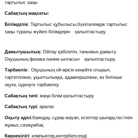
тартылыс заңы
Сабақтың мақсаты:
Білімділік
: Тартылыс құбылысы,бүкіләлемдік тартылыс
заңы туралы жүйелі білімдерін қалыптастыру.
Дамытушылық:
Ойлау қабілетін, танымын дамыту.
Оқушының физика пәніне ынтасын қалыптастыру.
Тәрбиелік
: Оқушының ой-өрісін кеңейте отырып,
тәртіптілікке, ұқыптылыққа, адамгершілікке, өз бетінше
оқуға, ізденуге тәрбиелеу.
Сабақтың типі
: жаңа білім қалыптастыру
Сабақтың түрі
: аралас
Оқыту әдісі
:баяндау, сұрақ-жауап, есептер шығару,тестпен
жұмыс,сөзжұмбақ
Көрнекілігі
: компьютер,интербелсенді