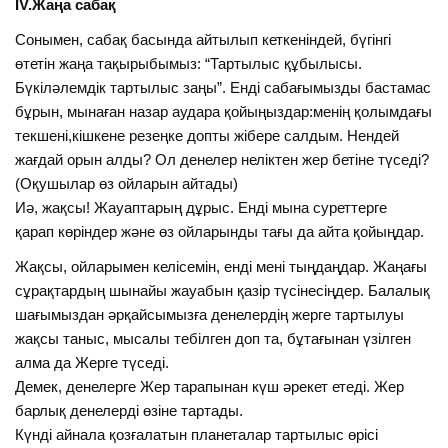
І
V
.Жаңа сабақ
Сонымен, сабақ басында айтылып кеткеніндей, бүгінгі
өтетін жаңа тақырыбымыз: “Тартылыс құбылысы.
Бүкіләлемдік тартылыс заңы”. Енді сабағымызды бастамас
бұрын, мынаған назар аудара қойыңыздар:менің қолымдағы
текшені,кішкене резеңке допты жібере салдым. Нендей
жағдай орын алды? Ол денелер неліктен жер бетіне түседі?
(Оқушылар өз ойларын айтады)
Иә, жақсы! Жауаптарың дұрыс. Енді мына суреттерге
қарап көріндер және өз ойларынды тағы да айта қойыңдар.
Жақсы, ойларымен келісемін, енді мені тыңдаңдар. Жаңағы
сұрақтардың шынайы жауабын қазір түсінесіңдер. Балалық
шағымыздан әрқайсымызға денелердің жерге тартылуы
жақсы таныс, мысалы тебілген доп та, бұтағынан үзілген
алма да Жерге түседі.
Демек, денелерге Жер тарапынан күш әрекет етеді. Жер
барлық денелерді өзіне тартады.
Күнді айнала қозғалатын планеталар тартылыс өрісі