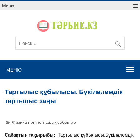
Меню
МЕНЮ
Тартылыс құбылысы. Бүкіләлемдік
тартылыс заңы
Физика пәнінен ашық сабақтар
Сабақтың тақырыбы:
Тартылыс құбылысы.Бүкіләлемдік