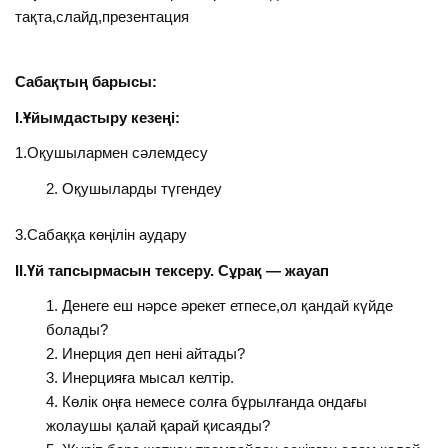
тақта,слайд,презентация
Сабақтың барысы:
І.Ұйымдастыру кезеңі:
1.Оқушылармен сәлемдесу
Оқушыларды түгендеу
3.Сабаққа көңілін аудару
ІІ.Үй тапсырмасын тексеру. Сұрақ — жауап
Денеге еш нәрсе әрекет етпесе,ол қандай күйде
болады?
Инерция деп нені айтады?
Инерцияға мысал келтір.
Көлік оңға немесе солға бұрылғанда ондағы
жолаушы қалай қарай қисаяды?