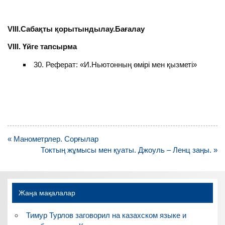
VIII.Сабақты қорытындылау.Бағалау
VIII. Үйге тапсырма
30. Реферат: «И.Ньютонның өмірі мен қызметі»
Навигация
« Манометрлер. Сорғылар
по
Токтың жұмысы мен қуаты. Джоуль – Ленц заңы. »
записям
Жаңа мақалалар
Тимур Турлов заговорил на казахском языке и