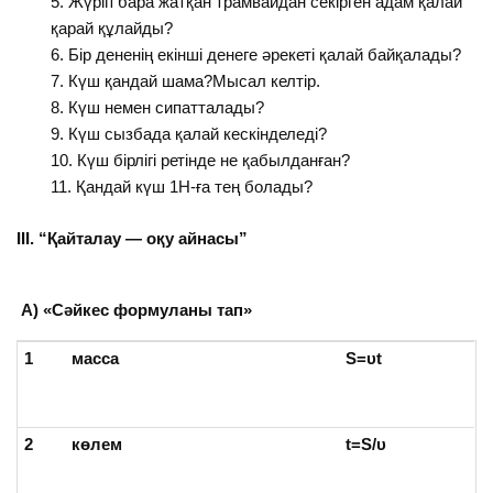
Жүріп бара жатқан трамвайдан секірген адам қалай
қарай құлайды?
Бір дененің екінші денеге әрекеті қалай байқалады?
Күш қандай шама?Мысал келтір.
Күш немен сипатталады?
Күш сызбада қалай кескінделеді?
Күш бірлігі ретінде не қабылданған?
Қандай күш 1Н-ға тең болады?
ІІІ. “Қайталау — оқу айнасы”
А) «Сәйкес формуланы тап»
1
масса
S
=υ
t
2
көлем
t=S/υ