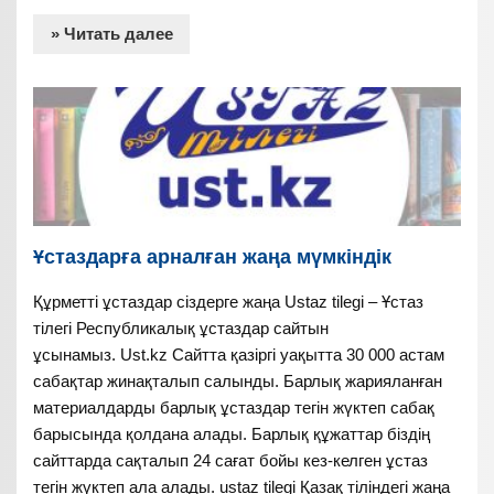
» Читать далее
Ұстаздарға арналған жаңа мүмкіндік
Құрметті ұстаздар сіздерге жаңа Ustaz tilegi – Ұстаз
тілегі Республикалық ұстаздар сайтын
ұсынамыз. Ust.kz Сайтта қазіргі уақытта 30 000 астам
сабақтар жинақталып салынды. Барлық жарияланған
материалдарды барлық ұстаздар тегін жүктеп сабақ
барысында қолдана алады. Барлық құжаттар біздің
сайттарда сақталып 24 сағат бойы кез-келген ұстаз
тегін жүктеп ала алады. ustaz tilegi Қазақ тіліндегі жаңа