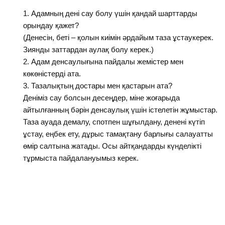
Адамның дені сау болу үшін қандай шарттарды
орындау қажет?
(Денесін, беті – қолын киімін әрдайым таза ұстаукерек.
Зиянды заттардан аулақ болу керек.)
2. Адам денсаулығына пайдалы жемістер мен
көкөністерді ата.
3. Тазалықтың достары мен қастарын ата?
Деніміз сау болсын десеңдер, міне жоғарыда
айтылғанның бәрін денсаулық үшін істелетін жұмыстар.
Таза ауада демалу, спотпен шұғылдану, денені күтіп
ұстау, еңбек ету, дұрыс тамақтану барлығы салауатты
өмір салтына жатады. Осы айтқандарды күнделікті
тұрмыста пайдалануымыз керек.