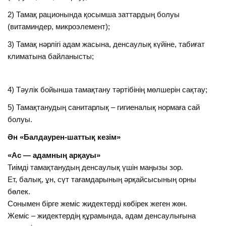
2) Тамақ рационында қосымша заттардың болуы
(витаминдер, микроэлемент);
3) Тамақ нәрлігі адам жасына, денсаулық күйіне, табиғат
климатына байланысты;
4) Тәулік бойынша тамақтану тәртібінің мөлшерін сақтау;
5) Тамақтанудың санитарлық – гигиеналық нормаға сай
болуы.
Ән «Балдаурен-шаттық кезім»
«Ас — адамның арқауы»
Тиімді тамақтанудың денсаулық үшін маңызы зор.
Ет, балық, ұн, сүт тағамдарының әрқайсысының орны
бөлек.
Сонымен бірге жеміс жидектерді көбірек жеген жөн.
Жеміс – жидектердің құрамында, адам денсаулығына