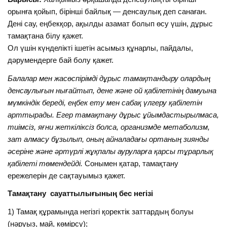
орынға қойып, бірінші байлық — денсаулық деп санаған.
Дені сау, еңбекқор, ақылды азамат болып өсу үшін, дұрыс
тамақтана білу қажет.
Ол үшін күнделікті ішетін асымыз құнарлы, пайдалы,
дәрумендерге бай болу қажет.
Балалар мен жасөспірімді дұрыс тамақтандыру олардың
денсаулығын нығайтып, дене және ой қабілетінің дамуына
мүмкіндік береді, еңбек ету мен сабақ үлгеру қабілетін
арттырады. Егер тамақтану дұрыс ұйымдастырылмаса,
тиімсіз, яғни жеткіліксіз болса, организмде метаболизм,
зат алмасу бұзылып, оның айналадағы ортаның зиянды
әсеріне және әртүрлі жұқпалы ауруларға қарсы тұрарлық
қабілеті төмендейді.
Сонымен қатар, тамақтану
ережелерін де сақтауымыз қажет.
Тамақтану сауаттылығының бес негізі
1) Тамақ құрамында негізгі қоректік заттардың болуы
(нәруыз, май, көмірсу);