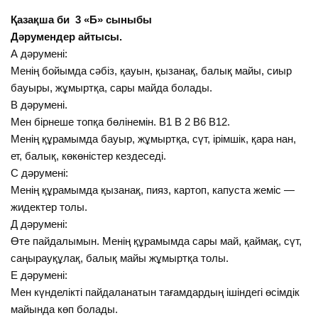
Қазақша би 3 «Б» сыныбы
Дәрумендер айтысы.
А дәрумені:
Менің бойымда сәбіз, қауын, қызанақ, балық майы, сиыр
бауыры, жұмыртқа, сары майда болады.
В дәрумені.
Мен бірнеше топқа бөлінемін. В1 В 2 В6 В12.
Менің құрамымда бауыр, жұмыртқа, сүт, ірімшік, қара нан,
ет, балық, көкөністер кездеседі.
С дәрумені:
Менің құрамымда қызанақ, пияз, картоп, капуста жеміс —
жидектер толы.
Д дәрумені:
Өте пайдалымын. Менің құрамымда сары май, қаймақ, сүт,
саңырауқұлақ, балық майы жұмыртқа толы.
Е дәрумені:
Мен күнделікті пайдаланатын тағамдардың ішіндегі өсімдік
майында көп болады.