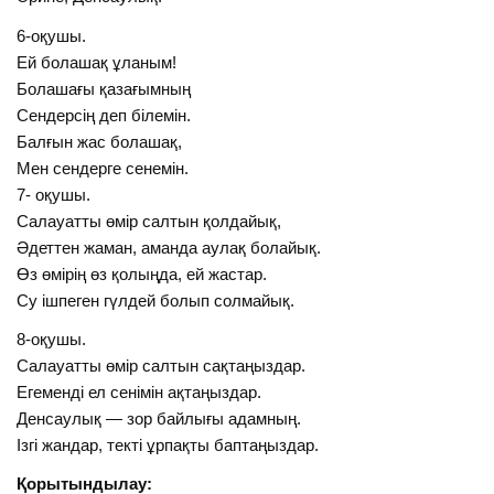
6-оқушы.
Ей болашақ ұланым!
Болашағы қазағымның
Сендерсің деп білемін.
Балғын жас болашақ,
Мен сендерге сенемін.
7- оқушы.
Салауатты өмір салтын қолдайық,
Әдеттен жаман, аманда аулақ болайық.
Өз өмірің өз қолыңда, ей жастар.
Су ішпеген гүлдей болып солмайық.
8-оқушы.
Салауатты өмір салтын сақтаңыздар.
Егеменді ел сенімін ақтаңыздар.
Денсаулық — зор байлығы адамның.
Ізгі жандар, текті ұрпақты баптаңыздар.
Қорытындылау: