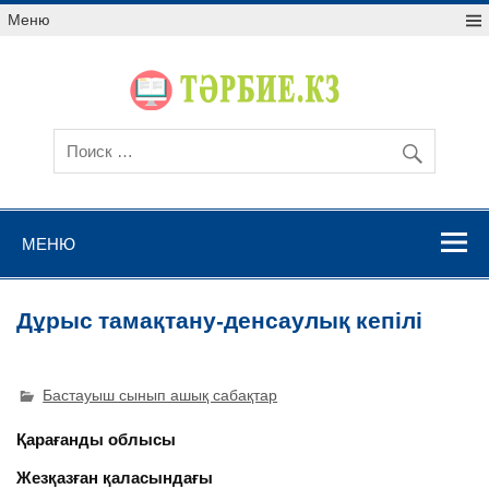
Меню
МЕНЮ
Дұрыс тамақтану-денсаулық кепілі
Бастауыш сынып ашық сабақтар
Қарағанды облысы
Жезқазған қаласындағы