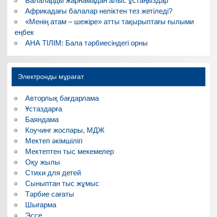
Балаларды жарнамадан алыс ұстаңыздар
Африкадағы балалар неліктен тез жетіледі?
«Менің атам – шежіре» атты тақырыптағы ғылыми
еңбек
АНА ТІЛІМ: Бала тәрбиесіндегі орны
Электронды мұрағат
Авторлық бағдарлама
Ұстаздарға
Баяндама
Коучинг жоспары, МДЖ
Мектеп әкімшілігі
Мектептен тыс мекемелер
Оқу жылы
Стихи для детей
Сыныптан тыс жұмыс
Тәрбие сағаты
Шығарма
Эссе