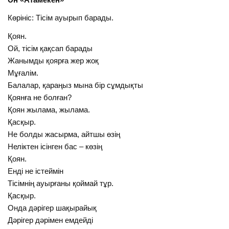
Көрініс: Тісім ауырып барады.
Қоян.
Ой, тісім қақсап барады
Жанымды қоярға жер жоқ
Мұғалім.
Балалар, қараңыз мына бір сұмдықты
Қоянға не болған?
Қоян жылама, жылама.
Қасқыр.
Не болды жасырма, айтшы өзің
Неліктен ісінген бас – көзің
Қоян.
Енді не істеймін
Тісімнің ауырғаны қоймай тұр.
Қасқыр.
Онда дәрігер шақырайық
Дәрігер дәрімен емдейді