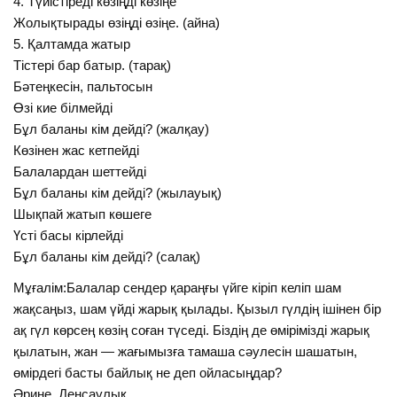
4. Түйістіреді көзіңді көзіңе
Жолықтырады өзіңді өзіңе. (айна)
5. Қалтамда жатыр
Тістері бар батыр. (тарақ)
Бәтеңкесін, пальтосын
Өзі кие білмейді
Бұл баланы кім дейді? (жалқау)
Көзінен жас кетпейді
Балалардан шеттейді
Бұл баланы кім дейді? (жылауық)
Шықпай жатып көшеге
Үсті басы кірлейді
Бұл баланы кім дейді? (салақ)
Мұғалім:Балалар сендер қараңғы үйге кіріп келіп шам
жақсаңыз, шам үйді жарық қылады. Қызыл гүлдің ішінен бір
ақ гүл көрсең көзің соған түседі. Біздің де өмірімізді жарық
қылатын, жан — жағымызға тамаша сәулесін шашатын,
өмірдегі басты байлық не деп ойласыңдар?
Әрине, Денсаулық.