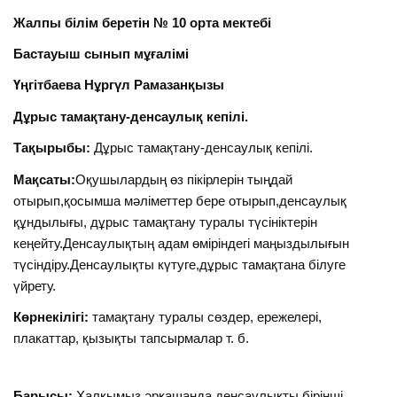
Жалпы білім беретін № 10 орта мектебі
Бастауыш сынып мұғалімі
Үңгітбаева Нұргүл Рамазанқызы
Дұрыс тамақтану-денсаулық кепілі.
Тақырыбы:
Дұрыс тамақтану-денсаулық кепілі.
Мақсаты:
Оқушылардың өз пікірлерін тыңдай
отырып,қосымша мәліметтер бере отырып,денсаулық
құндылығы, дұрыс тамақтану туралы түсініктерін
кеңейту.Денсаулықтың адам өміріндегі маңыздылығын
түсіндіру.Денсаулықты күтуге,дұрыс тамақтана білуге
үйрету.
Көрнекілігі:
тамақтану туралы сөздер, ережелері,
плакаттар, қызықты тапсырмалар т. б.
Барысы:
Халқымыз әрқашанда денсаулықты бірінші