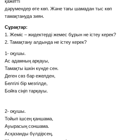
қажетті
дәрумендер өте көп. Және тағы шамадан тыс көп
тамақтануда зиян.
Сұрақтар:
1. Жеміс – жидектерді жемес бұрын не істеу керек?
2. Тамақтану алдында не істеу керек?
1- оқушы.
Ас адамның арқауы,
Тамақты ішкін күнде сен.
Деген сөз бар ежелден,
Белгілі бір мезгілде,
Бойға сіңіп тарқауы.
2- оқушы.
Тойып ішсең қаншама,
Ауырасың соншама.
Асқазанды бүлдірсең,