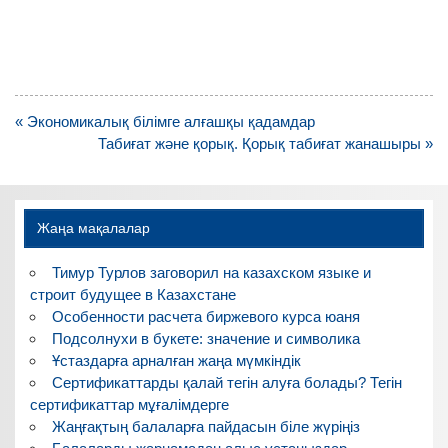
Навигация
« Экономикалық білімге алғашқы қадамдар
по
Табиғат және қорық. Қорық табиғат жанашыры »
записям
Жаңа мақалалар
Тимур Турлов заговорил на казахском языке и
строит будущее в Казахстане
Особенности расчета биржевого курса юаня
Подсолнухи в букете: значение и символика
Ұстаздарға арналған жаңа мүмкіндік
Сертификаттарды қалай тегін алуға болады? Тегін
сертификаттар мұғалімдерге
Жаңғақтың балаларға пайдасын біле жүріңіз