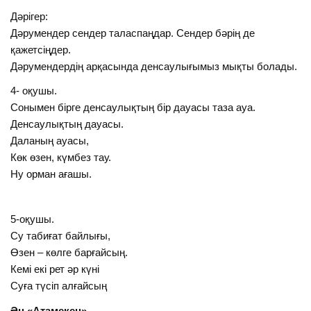
Дәрігер:
Дәрумендер сендер таласпаңдар. Сендер бәрің де
қажетсіңдер.
Дәрумендердің арқасында денсаулығымыз мықты болады.
4- оқушы.
Сонымен бірге денсаулықтың бір дауасы таза ауа.
Денсаулықтың дауасы.
Даланың ауасы,
Көк өзен, күмбез тау.
Ну орман ағашы.
5-оқушы.
Су табиғат байлығы,
Өзен – көлге барғайсың.
Кемі екі рет әр күні
Суға түсіп алғайсың
Ән «Атамекен»