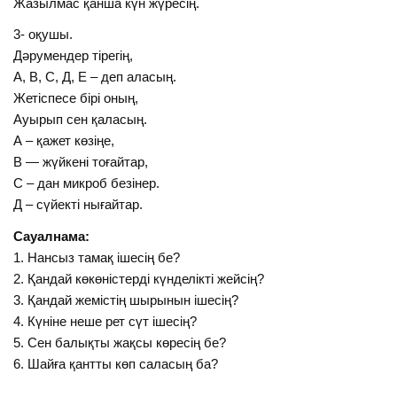
Жазылмас қанша күн жүресің.
3- оқушы.
Дәрумендер тірегің,
А, В, С, Д, Е – деп аласың.
Жетіспесе бірі оның,
Ауырып сен қаласың.
А – қажет көзіңе,
В — жүйкені тоғайтар,
С – дан микроб безінер.
Д – сүйекті нығайтар.
Сауалнама:
1. Нансыз тамақ ішесің бе?
2. Қандай көкөністерді күнделікті жейсің?
3. Қандай жемістің шырынын ішесің?
4. Күніне неше рет сүт ішесің?
5. Сен балықты жақсы көресің бе?
6. Шайға қантты көп саласың ба?