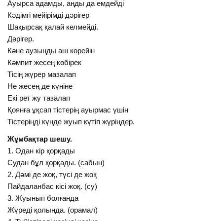
Ауырса адамды, аңды да емдейді
Кәдімгі мейірімді дәрігер
Шақырсақ қалай келмейді.
Дәрігер.
Кәне аузыңды аш көрейін
Кәмпит жесең көбірек
Тісің жүрер мазалап
Не жесең де күніне
Екі рет жу тазалап
Қоянға ұқсап тістерің ауырмас үшін
Тістеріңді күнде жуып күтіп жүріңдер.
Жұмбақтар шешу.
1. Одан кір қорқады
Судан бұл қорқады. (сабын)
2. Дәмі де жоқ, түсі де жоқ
Пайдаланбас кісі жоқ. (су)
3. Жуынып болғанда
Жүреді қолында. (орамал)