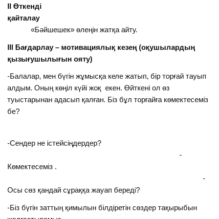
ІІ Өткенді
қайталау
«Бәйшешек» өлеңін жатқа айту.
ІІІ Бағдарлау – мотивациялық кезең (оқушылардың
қызығушылығын ояту)
-Балалар, мен бүгін жұмысқа келе жатып, бір торғай тауып
алдым. Оның көңіл күйі жоқ екен. Өйткені ол өз
туыстарынан адасып қалған. Біз бұл торғайға көмектесеміз
бе?
-Сендер не істейсіңдердер?
-
Көмектесеміз .
-
Осы сөз қандай сұраққа жауап береді?
-Біз бүгін заттың қимылын білдіретін сөздер тақырыбын