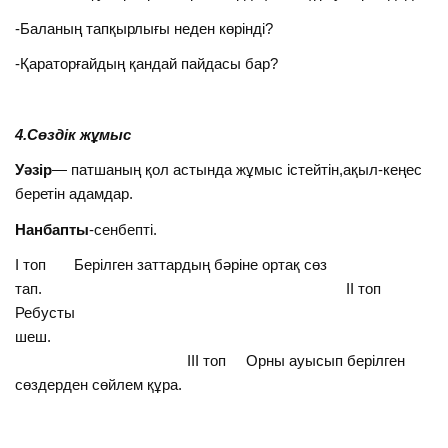
-Баланың тапқырлығы неден көрінді?
-Қараторғайдың қандай пайдасы бар?
4.Сөздік жұмыс
Уәзір
— патшаның қол астында жұмыс істейтін,ақыл-кеңес
беретін адамдар.
Нанбапты
-сенбепті.
І топ Берілген заттардың бәріне ортақ сөз
тап. ІІ топ
Ребусты
шеш.
ІІІ топ Орны ауысып берілген
сөздерден сөйлем құра.