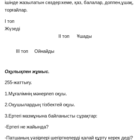
ішінде жазылатын сөздер:кеме, қаз, балалар, доппен,ұшақ,
торғайлар.
І топ
Жүзеді
ІІ топ Ұшады
ІІІ топ Ойнайды
Оқулықпен жұмыс.
255-жаттығу.
1.Мұғалімнің мәнерлеп оқуы.
2.Оқушылардың тізбектей оқуы.
3.Ертегі мазмұнына байланысты сұрақтар:
-Ертегі не жайында?
-Патшаның уәзірлері шегірткелерді қалай құрту керек деді?