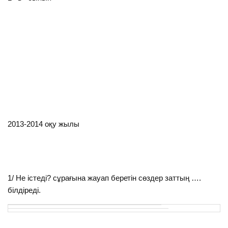
2013-2014 оқу жылы
1/ Не істеді? сұрағына жауап беретін сөздер заттың ….
білдіреді.