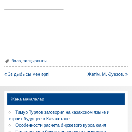
_________________________
бала
,
тапқырлығы
Навигация
« Зз дыбысы мен әрпі
Жетім. М. Әуезов. »
по
записям
Жаңа мақалалар
Тимур Турлов заговорил на казахском языке и
строит будущее в Казахстане
Особенности расчета биржевого курса юаня
Подсолнухи в букете: значение и символика