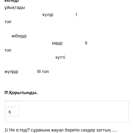
келеді
ұйықтады
күлді І
топ
жіберді
көрді ІІ
топ
күтті
жүгірді ІІІ топ
ІҮ.Қорытынды.
қ
1/ Не істеді? сұрағына жауап беретін сөздер заттың ….