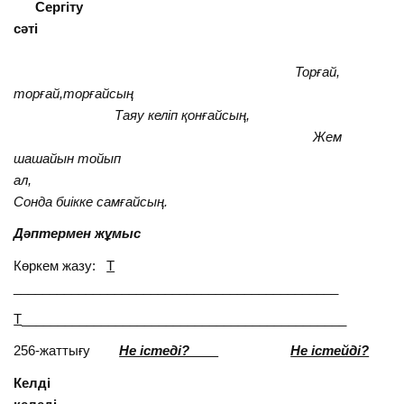
Сергіту
сәті
Торғай,
торғай,торғайсың
Таяу келіп қонғайсың,
Жем
шашайын тойып
ал,
Сонда биікке самғайсың.
Дәптермен жұмыс
Көркем жазу:
Т
_____________________________________________
Т
_____________________________________________
256-жаттығу
Не істеді?
Не істейді?
Келді