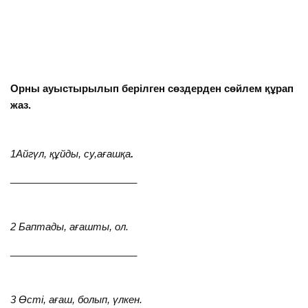
Орны ауыстырылып берілген сөздерден сөйлем құрап
жаз.
1Айгүл, құйды, су,ағашқа
.
_______________________
2 Баптады, ағашты, ол.
_______________________
3 Өсті, ағаш, болып, үлкен.