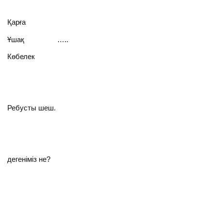
Қарға
Ұшақ …..
Көбелек
Ребусты шеш.
дегеніміз не?