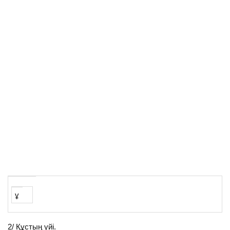
ұ
2/ Құстың үйі.