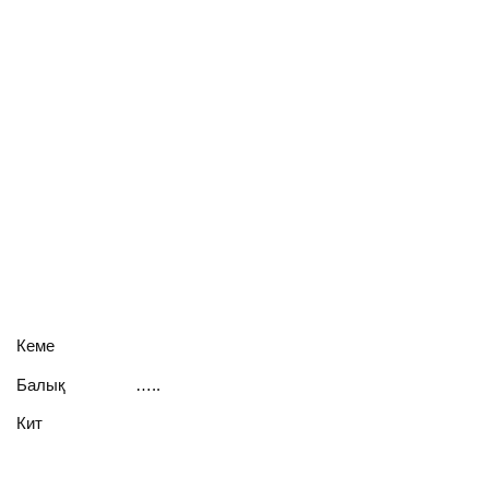
Кеме
Балық …..
Кит