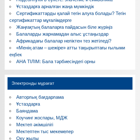
Ұстаздарға арналған жаңа мүмкіндік
Сертификаттарды қалай тегін алуға болады? Тегін
сертификаттар мұғалімдерге
Жаңғақтың балаларға пайдасын біле жүріңіз
Балаларды жарнамадан алыс ұстаңыздар
Африкадағы балалар неліктен тез жетіледі?
«Менің атам – шежіре» атты тақырыптағы ғылыми
еңбек
АНА ТІЛІМ: Бала тәрбиесіндегі орны
Электронды мұрағат
Авторлық бағдарлама
Ұстаздарға
Баяндама
Коучинг жоспары, МДЖ
Мектеп әкімшілігі
Мектептен тыс мекемелер
Оқу жылы