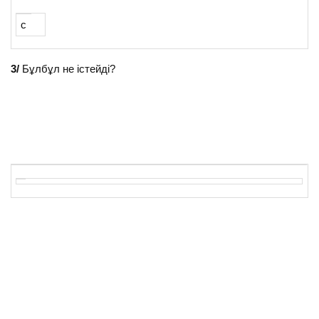
с
3/
Бұлбұл не істейді?