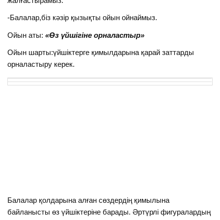
жалғастырамыз.
-Балалар,біз кәзір қызықты ойын ойнаймыз.
Ойын аты:
«Өз үйшігіне орналастыр»
Ойын шарты:үйшіктерге қимылдарына қарай заттарды
орналастыру керек.
Балалар қолдарына алған сөздердің қимылына
байланысты өз үйшіктеріне барады. Әртүрлі фигуралардың