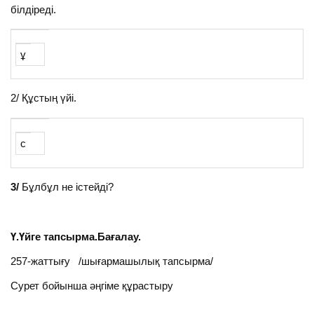
білдіреді.
ұ
2/ Құстың үйі.
с
3/
Бұлбұл не істейді?
Ү.Үйге тапсырма.Бағалау.
257-жаттығу /шығармашылық тапсырма/
Сурет бойынша әңгіме құрастыру