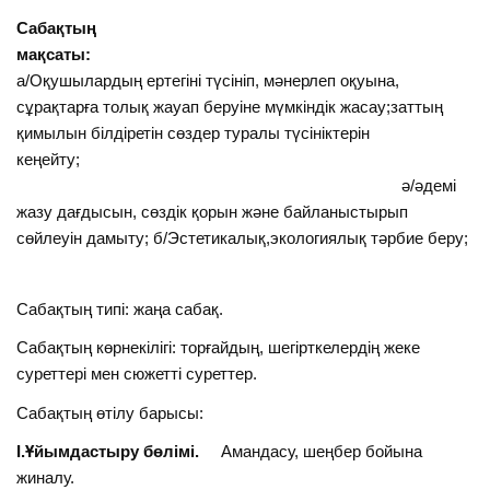
Сабақтың
мақсаты:
а/Оқушылардың ертегіні түсініп, мәнерлеп оқуына,
сұрақтарға толық жауап беруіне мүмкіндік жасау;заттың
қимылын білдіретін сөздер туралы түсініктерін
кеңейту;
ә/әдемі
жазу дағдысын, сөздік қорын және байланыстырып
сөйлеуін дамыту; б/Эстетикалық,экологиялық тәрбие беру;
Сабақтың типі: жаңа сабақ.
Сабақтың көрнекілігі: торғайдың, шегірткелердің жеке
суреттері мен сюжетті суреттер.
Сабақтың өтілу барысы:
І.Ұйымдастыру бөлімі.
Амандасу, шеңбер бойына
жиналу.