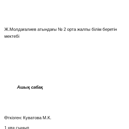
Ж.Молдағалиев атындағы № 2 орта жалпы білім беретін
мектебі
Ашық сабақ
Өткізген: Куватова М.К.
1 «в» сынып