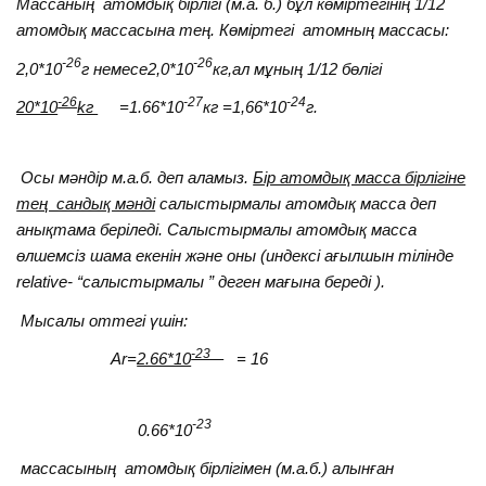
Массаның атомдық бірлігі (м.а. б.) бұл көміртегінің 1/12
атомдық массасына тең. Көміртегі атомның массасы:
-26
-26
2,0*10
г немесе2,0*10
кг,ал мұның 1/12 бөлігі
-26
-27
-24
20*10
kг
=1.66*10
кг =1,66*10
г.
Осы мәндір м.а.б. деп аламыз.
Бір атомдық масса бірлігіне
тең сандық мәнді
салыстырмалы атомдық масса деп
анықтама беріледі. Салыстырмалы атомдық масса
өлшемсіз шама екенін және оны (индексі ағылшын тілінде
relative- “салыстырмалы ” деген мағына береді ).
Мысалы оттегі үшін:
-23
Ar=
2.66*10
= 16
-23
0.66*10
массасының атомдық бірлігімен (м.а.б.) алынған