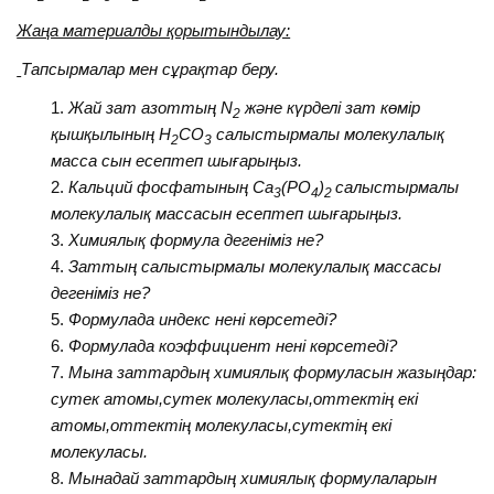
Жаңа материалды қорытындылау:
Тапсырмалар мен сұрақтар беру.
Жай зат азоттың N
және күрделі зат көмір
2
қышқылының H
CO
салыстырмалы молекулалық
2
3
масса сын есептеп шығарыңыз.
Кальций фосфатының Са
(РО
)
салыстырмалы
3
4
2
молекулалық массасын есептеп шығарыңыз.
Химиялық формула дегеніміз не?
Заттың салыстырмалы молекулалық массасы
дегеніміз не?
Формулада индекс нені көрсетеді?
Формулада коэффициент нені көрсетеді?
Мына заттардың химиялық формуласын жазыңдар:
сутек атомы,сутек молекуласы,оттектің екі
атомы,оттектің молекуласы,сутектің екі
молекуласы.
Мынадай заттардың химиялық формулаларын