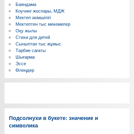
Баяндама
Коучинг жоспары, МДЖ
Мектеп әкімшілігі
Мектептен тыс мекемелер
Оқу жылы
Стихи для детей
Сыныптан тыс жұмыс
Тәрбие сағаты
Шығарма
Эссе
Өлеңдер
Подсолнухи в букете: значение и
символика