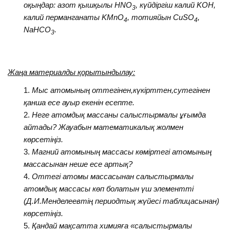
оқыңдар: азот қышқылы HNO
, күйдіргіш калий KOH,
3
калий перманганаты KMnO
, тотияйын CuSO
,
4
4
NaHCO
.
3
Жаңа материалды қорытындылау:
Мыс атомының оттегінен,күкірттен,сутегінен
қанша есе ауыр екенін есепте.
Неге атомдық массаны салыстырмалы ұғымда
айтады? Жауабын математикалық жолмен
көрсетіңіз.
Магний атомының массасы көміртегі атомының
массасынан неше есе артық?
Оттегі атомы массасынан салыстырмалы
атомдық массасы көп болатын үш элементті
(Д.И.Менделеевтің периодтық жүйесі таблицасынан)
көрсетіңіз.
Қандай мақсатта химияға «салыстырмалы