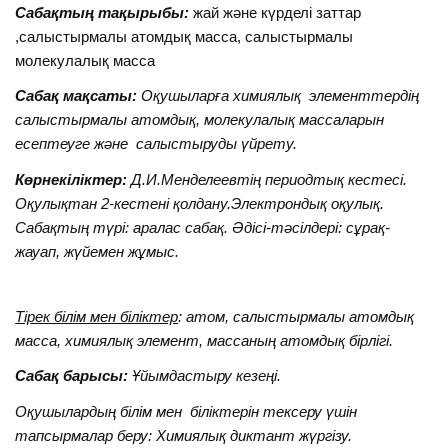
Сабақтың тақырыбы:
жай және күрделі заттар
,салыстырмалы атомдық масса, салыстырмалы
молекулалық масса
Сабақ мақсаты:
Оқушыларға химиялық элементтердің
салыстырмалы атомдық, молекулалық массаларын
есептеуге және салыстыруды үйрету.
Көрнекіліктер:
Д.И.Менделеевтің периодтық кестесі.
Оқулықтан 2-кестені қолдану.Электрондық оқулық.
Сабақтың түрі: аралас сабақ. Әдісі-тәсілдері: сұрақ-
жауап, жүйемен жұмыс.
Тірек білім мен біліктер
: атом, салыстырмалы атомдық
масса, химиялық элемент, массаның атомдық бірлігі.
Сабақ барысы:
Ұйымдастыру кезеңі.
Оқушылардың білім мен біліктерін тексеру үшін
тапсырмалар беру: Химиялық диктант жүргізу.