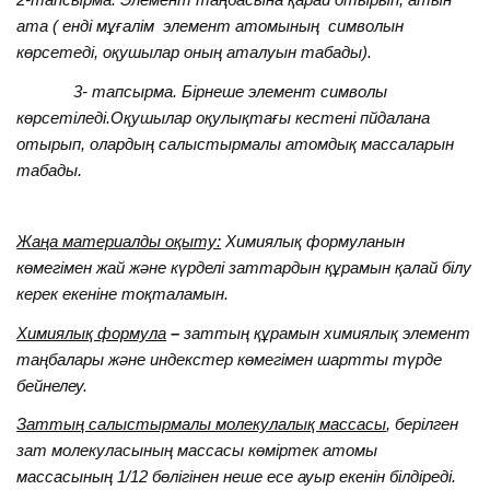
ата ( енді мұғалім элемент атомының символын
көрсетеді, оқушылар оның аталуын табады).
3- тапсырма. Бірнеше элемент символы
көрсетіледі.Оқушылар оқулықтағы кестені пйдалана
отырып, олардың салыстырмалы атомдық массаларын
табады.
Жаңа материалды оқыту:
Химиялық формуланын
көмегімен жай және күрделі заттардын құрамын қалай білу
керек екеніне тоқталамын.
Химиялық формула
–
заттың құрамын химиялық элемент
таңбалары және индекстер көмегімен шартты түрде
бейнелеу.
Заттың салыстырмалы молекулалық массасы
, берілген
зат молекуласының массасы көміртек атомы
массасының 1/12 бөлігінен неше есе ауыр екенін білдіреді.