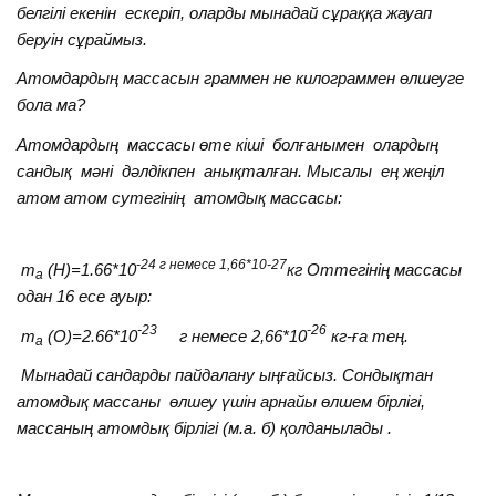
белгілі екенін ескеріп, оларды мынадай сұраққа жауап
беруін сұраймыз.
Атомдардың массасын граммен не килограммен өлшеуге
бола ма?
Атомдардың массасы өте кіші болғанымен олардың
сандық мәні дәлдікпен анықталған. Мысалы ең жеңіл
атом атом сутегінің атомдық массасы:
-24 г немесе 1,66*10-27
m
(H)=1.66*10
кг Оттегінің массасы
а
одан 16 есе ауыр:
-23
-26
m
(O)=2.66*10
г немесе 2,66*10
кг-ға тең.
а
Мынадай сандарды пайдалану ыңғайсыз. Сондықтан
атомдық массаны өлшеу үшін арнайы өлшем бірлігі,
массаның атомдық бірлігі (м.а. б) қолданылады .