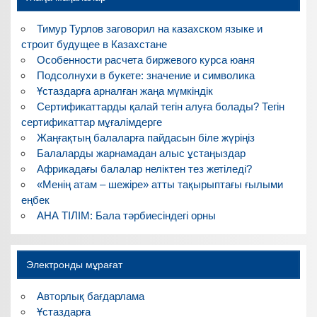
Тимур Турлов заговорил на казахском языке и
строит будущее в Казахстане
Особенности расчета биржевого курса юаня
Подсолнухи в букете: значение и символика
Ұстаздарға арналған жаңа мүмкіндік
Сертификаттарды қалай тегін алуға болады? Тегін
сертификаттар мұғалімдерге
Жаңғақтың балаларға пайдасын біле жүріңіз
Балаларды жарнамадан алыс ұстаңыздар
Африкадағы балалар неліктен тез жетіледі?
«Менің атам – шежіре» атты тақырыптағы ғылыми
еңбек
АНА ТІЛІМ: Бала тәрбиесіндегі орны
Электронды мұрағат
Авторлық бағдарлама
Ұстаздарға