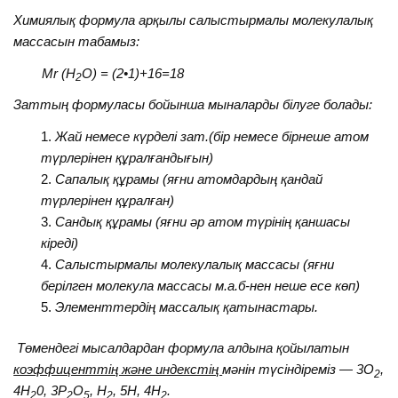
Химиялық формула арқылы салыстырмалы молекулалық
массасын табамыз:
Мr (H
O) = (2•1)+16=18
2
Заттың формуласы бойынша мыналарды білуге болады:
Жай немесе күрделі зат.(бір немесе бірнеше атом
түрлерінен құралғандығын)
Сапалық құрамы (яғни атомдардың қандай
түрлерінен құралған)
Сандық құрамы (яғни әр атом түрінің қаншасы
кіреді)
Салыстырмалы молекулалық массасы (яғни
берілген молекула массасы м.а.б-нен неше есе көп)
Элементтердің массалық қатынастары.
Төмендегі мысалдардан формула алдына қойылатын
коэффиценттің және индекстің
мәнін түсіндіреміз — 3O
,
2
4H
0, 3P
O
, H
, 5H, 4H
.
2
2
5
2
2