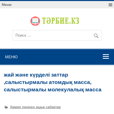
Меню
МЕНЮ
жай және күрделі заттар
,салыстырмалы атомдық масса,
салыстырмалы молекулалық масса
Химия пәнінен ашық сабақтар