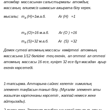
атомдар массасынан салыстырмалы атомдық
массаның өлшемсіз шамасын ажырата білу керек.
мысалы; m
(H)=1м.а.б. Аr (H) =1
а
т
(O)=16 м.а.б. Ar (O ) =16
а
т
(S)=32 м.a.б. Ar (S) =32
а
Демек сутегі атомның массасы көміртегі атомның
массасына 1/12 бөлігіне тең екенін, ал оттегі ал оттегі
атомның массасы 16 есе, күкірт 32 есе бұл масадан ауыр
екенін көрсетеді.
1-тапсырма. Аттарына сәйкес келетін химиялық
элемент таңбасын танып білу. (Мұғалім элемент аты
жазылған карточканы көрсетіп , жаппай немесе жеке
айтқызады).
2-тапсырма. Элемент таңбасына қарай отырып, атын