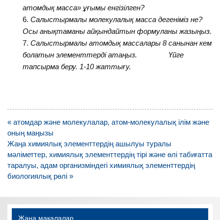
атомдық масса» ұғымы енгізілген?
Салыстырмалы молекулалық масса дегеніміз не?
Осы анықтаманы айқындайтын формуланы жазыңыз.
Салыстырмалы атомдық массалары 8 санынан кем
болатын элементтерді атаңыз. Үйге
тапсырма беру. 1-10 жаттығу.
Навигация
« атомдар және молекулалар, атом-молекулалық ілім және
по
оның маңызы
записям
Жаңа химиялық элементтердің ашылуы туралы
мәліметтер, химиялық элементтердің тірі және өлі табиғатта
таралуы, адам организміндегі химиялық элементтердің
биологиялық рөлі »
Жаңа мақалалар