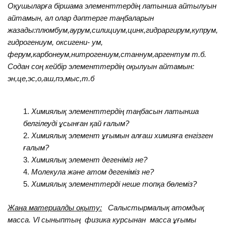
Оқушыларға біршама элементтердің латынша айтылуын
айтамын, ал олар дәптерге таңбаларын
жазады:плюмбум,аурум,силициум,цинк,гидраргирум,купрум,
гидрогениум, оксигени- ум,
ферум,карбонеум,нитрогениум,станнум,аргентум т.б.
Содан соң кейбір элементтердің оқылуын айтамын:
эн,це,эс,о,аш,пэ,мыс,т.б
Химиялық элементтердің таңбасын латынша
белгілеуді ұсынған қай ғалым?
Химиялық элемент ұғымын алғаш химияға енгізген
ғалым?
Химиялық элемент дегеніміз не?
Молекула және атом дегеніміз не?
Химиялық элементтерді неше топқа бөлеміз?
Жаңа материалды оқыту:
Салыстырмалық атомдық
масса. Vl сыныптың физика курсынан масса ұғымы