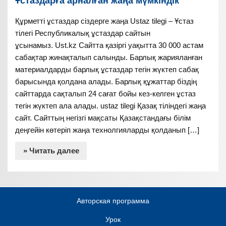
Құрметті ұстаздар сіздерге жаңа Ustaz tilegi – Ұстаз
тілегі Республикалық ұстаздар сайтын
ұсынамыз. Ust.kz Сайтта қазіргі уақытта 30 000 астам
сабақтар жинақталып салынды. Барлық жарияланған
материалдарды барлық ұстаздар тегін жүктеп сабақ
барысында қолдана алады. Барлық құжаттар біздің
сайттарда сақталып 24 сағат бойы кез-келген ұстаз
тегін жүктеп ала алады. ustaz tilegi Қазақ тіліндегі жаңа
сайт. Сайттың негізгі мақсаты Қазақстандағы білім
деңгейін көтеріп жаңа технолгияларды қолданып […]
» Читать далее
Авторская программа
Урок