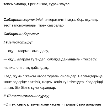
тапсырмалар, тірек-сызба, сұрақ-жауап;
Сабақтың көрнекілігі:
интерактивті тақта, бор, оқулық,
тест тапсырмалары, тірек сызбалар;
Сабақтың барысы:
І.Ұйымдастыру:
— оқушылармен амандасу,
— оқушыларды түгендеп, сабаққа дайындығын тексеру;
-психологиялық дайындық;
Көзді жұмып жақсы нәрсе туралы ойлаңдар. Барлықтарыңа
және өздеріңе сәттілік, жақсы көңіл күй тілеңдер. Көздеріңді
ашып, бір-біріңе күле қараңдар.
ІІ.Үй тапсырмасын сұрау;
«Оттек, оның алынуы және қасиеті» тақырыбына арналған