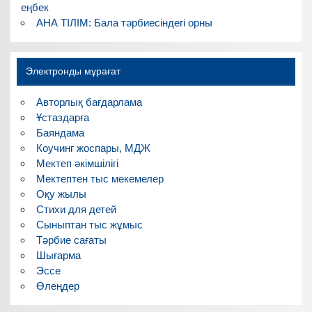
еңбек
АНА ТІЛІМ: Бала тәрбиесіндегі орны
Электронды мұрағат
Авторлық бағдарлама
Ұстаздарға
Баяндама
Коучинг жоспары, МДЖ
Мектеп әкімшілігі
Мектептен тыс мекемелер
Оқу жылы
Стихи для детей
Сыныптан тыс жұмыс
Тәрбие сағаты
Шығарма
Эссе
Өлеңдер