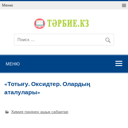
Меню
МЕНЮ
«Тотығу. Оксидтер. Олардың
аталулары»
Химия пәнінен ашық сабақтар