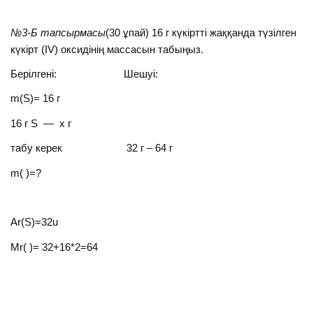
№3-Б тапсырмасы
(30 ұпай) 16 г күкіртті жаққанда түзілген
күкірт (IV) оксидінің массасын табыңыз.
Берілгені: Шешуі:
m(S)= 16 г
16 г S — х г
табу керек 32 г – 64 г
m( )=?
Ar(S)=32u
Mr( )= 32+16*2=64