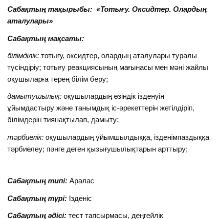
Сабақтың тақырыбы: «Тотығу. Оксидтер. Олардың
аталулары»
Сабақтың мақсаты:
білімділік:
тотығу, оксидтер, олардың аталулары туралы
түсіндіріу; тотығу реакциясының мағынасы мен мәні жайлы
оқушыларға терең білім беру;
дамытушылық:
оқушылардың өзіндік ізденуін
ұйымдастыру және танымдық іс-әрекеттерін жетілдіріп,
білімдерін тиянақтылап, дамыту;
тәрбиелік:
оқушылардың ұйымшылдыққа, ізденімпаздыққа
тәрбиелеу; пәнге деген қызығушылықтарын арттыру;
Сабақтың типі:
Аралас
Сабақтың түрі:
Ізденіс
Сабақтың әдісі:
тест тапсырмасы, деңгейлік