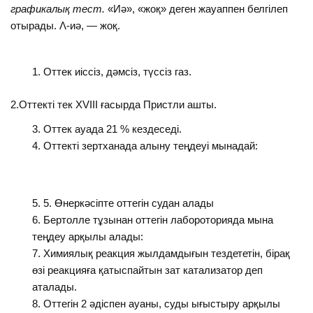
графикалық тест.
«Иә», «жоқ» деген жауаппен белгілеп
отырады. Λ-иә, — жоқ.
Оттек иіссіз, дәмсіз, түссіз газ.
2.Оттекті тек XVIII ғасырда Пристли ашты.
Оттек ауада 21 % кездеседі.
Оттекті зертханада алыну теңдеуі мынадай:
5. Өнеркәсіпте оттегін судан алады
Бертолле тұзынан оттегін лабороторияда мына
теңдеу арқылы алады:
Химиялық реакция жылдамдығын тездететін, бірақ
өзі реакцияға қатыспайтын зат катализатор деп
аталады.
Оттегін 2 әдіспен ауаны, суды ығыстыру арқылы