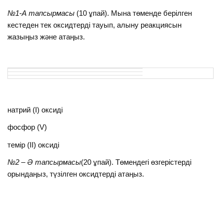
№1-А тапсырмасы
(10 ұпай). Мына төменде берілген
кестеден тек оксидтерді тауып, алыну реакциясын
жазыңыз және атаңыз.
натрий (І) оксиді
фосфор (V)
темір (ІІ) оксиді
№2 – Ә тапсырмасы
(20 ұпай). Төмендегі өзгерістерді
орындаңыз, түзілген оксидтерді атаңыз.