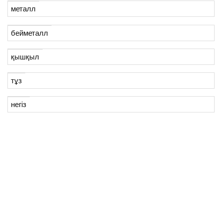
металл
бейметалл
қышқыл
тұз
негіз