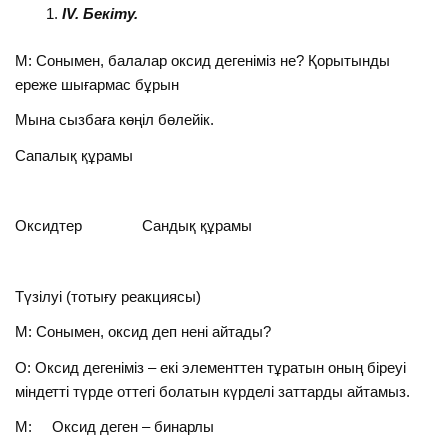
IV
. Бекіту.
М: Сонымен, балалар оксид дегеніміз не? Қорытынды
ереже шығармас бұрын
Мына сызбаға көңіл бөлейік.
Сапалық құрамы
Оксидтер Сандық құрамы
Түзілуі (тотығу реакциясы)
М: Сонымен, оксид деп нені айтады?
О: Оксид дегеніміз – екі элементтен тұратын оның біреуі
міндетті түрде оттегі болатын күрделі заттарды айтамыз.
М: Оксид деген – бинарлы