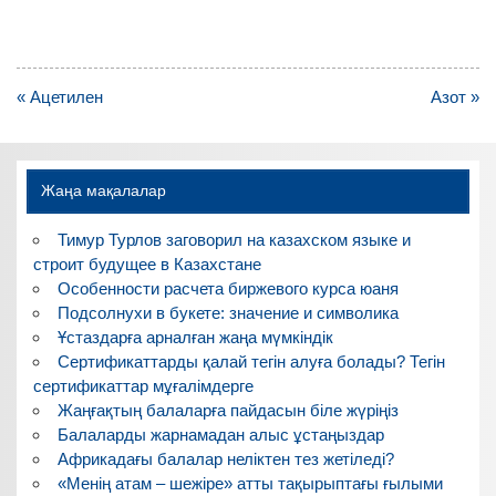
Навигация
« Ацетилен
Азот »
по
записям
Жаңа мақалалар
Тимур Турлов заговорил на казахском языке и
строит будущее в Казахстане
Особенности расчета биржевого курса юаня
Подсолнухи в букете: значение и символика
Ұстаздарға арналған жаңа мүмкіндік
Сертификаттарды қалай тегін алуға болады? Тегін
сертификаттар мұғалімдерге
Жаңғақтың балаларға пайдасын біле жүріңіз
Балаларды жарнамадан алыс ұстаңыздар
Африкадағы балалар неліктен тез жетіледі?
«Менің атам – шежіре» атты тақырыптағы ғылыми