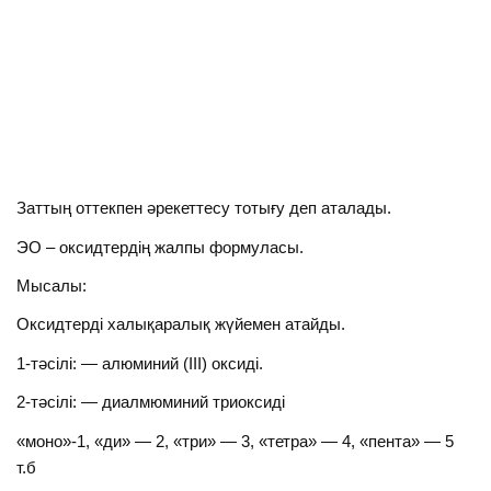
Заттың оттекпен әрекеттесу тотығу деп аталады.
ЭО – оксидтердің жалпы формуласы.
Мысалы:
Оксидтерді халықаралық жүйемен атайды.
1-тәсілі: — алюминий (ІІІ) оксиді.
2-тәсілі: — диалмюминий триоксиді
«моно»-1, «ди» — 2, «три» — 3, «тетра» — 4, «пента» — 5
т.б