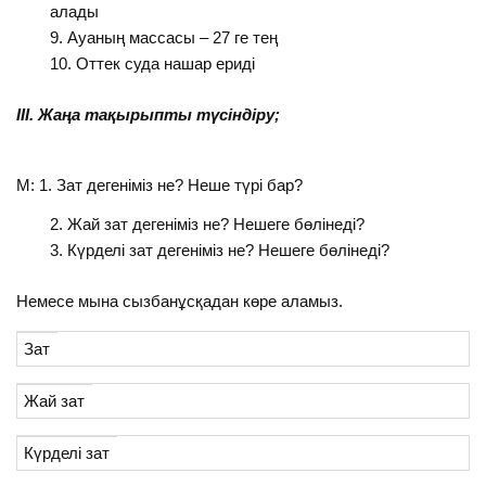
алады
Ауаның массасы – 27 ге тең
Оттек суда нашар ериді
ІІІ. Жаңа тақырыпты түсіндіру;
М: 1. Зат дегеніміз не? Неше түрі бар?
Жай зат дегеніміз не? Нешеге бөлінеді?
Күрделі зат дегеніміз не? Нешеге бөлінеді?
Немесе мына сызбанұсқадан көре аламыз.
Зат
Жай зат
Күрделі зат