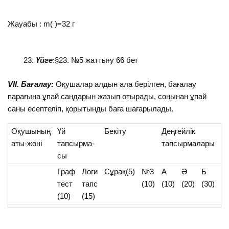
Жауабы : m( )=32 г
Үйге
:§23. №5 жаттығу 66 бет
VII. Бағалау:
Оқушалар алдын ала берілген, бағалау
парағына ұпай сандарын жазып отырады, соңынан ұпай
саны есептеліп, қорытынды баға шағарылады.
Оқушының
Үй
Бекіту
Деңгейлік
Б
аты-жөні
тапсырма-
тапсырмалары
сы
Граф
Логи
Сұрақ(5)
№3
А
Ә
Б
1
тест
тапс
(10)
(10)
(20)
(30)
ұ
(10)
(15)