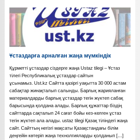
Ұстаздарға арналған жаңа мүмкіндік
Құрметті ұстаздар сіздерге жаңа Ustaz tilegi – Ұстаз
тілегі Республикалық ұстаздар сайтын
ұсынамыз. Ust.kz Сайтта қазіргі уақытта 30 000 астам
сабақтар жинақталып салынды. Барлық жарияланған
материалдарды барлық ұстаздар тегін жүктеп сабақ
барысында қолдана алады. Барлық құжаттар біздің
сайттарда сақталып 24 сағат бойы кез-келген ұстаз
тегін жүктеп ала алады. ustaz tilegi Қазақ тіліндегі жаңа
сайт. Сайттың негізгі мақсаты Қазақстандағы білім
деңгейін көтеріп жаңа технолгияларды қолданып […]