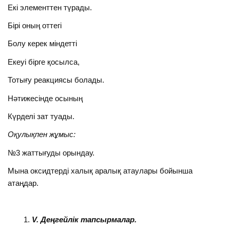
Екі элементтен түрады.
Бірі оның оттегі
Болу керек міндетті
Екеуі бірге қосылса,
Тотығу реакциясы болады.
Нәтижесінде осының
Күрделі зат туады.
Оқулықпен жұмыс:
№3 жаттығуды орындау.
Мына оксидтерді халық аралық атаулары бойынша
атаңдар.
V
. Деңгейлік тапсырмалар.