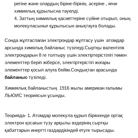
ретіне және олардың біріне-бірінің әсеріне , яғни
химиялық құрылысна тәуелді.
Заттың химиялық қасиеттеріне сүйіне отырып, оның
молекуласынығ құрылысын анықтауға болады.
Сонда жұптаспаған электрондар жұптасу үшін атомдар
арсында химялық байланыс түзіледі.Сыртқы валентілік
электрондарын 8 ге толтыру үшін электіртерістілігі төмен
элементтер беріп жіберсе, электіртерістігі жоғары
элементтер қосып алуға бейім.Сондықтан арасында
байланыс
түзіледі.
Химиялық байланыстың 1916 жылы американ ғалымы
ЛЬЮИС теориясын ұсынды.
Теорияда- 1. Атомдар молекула құрып біріккенде ортақ
электрон қосағын түзу арқылы өздерінің сыртқы
қабаттарын инертті газдардікіндей етуге тырысады.