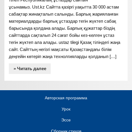
ұсынамыз. Ust.kz Сайтта қазіргі уақытта 30 000 астам
сабақтар жинақталып салынды. Барлық жарияланған
материалдарды барлық ұстаздар тегін жүктеп сабақ
барысында қолдана алады. Барлық құжаттар біздің
сайттарда сақталып 24 сағат бойы кез-келген ұстаз
тегін жүктеп ала алады. ustaz tilegi Қазақ тіліндегі жаңа
сайт. Сайттың негізгі мақсаты Қазақстандағы білім
деңгейін көтеріп жаңа технолгияларды қолданып […]
» Читать далее
Авторская программа
Урок
Эссе
Сборник стихов