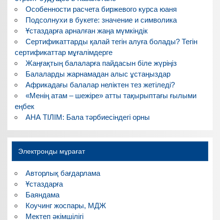
Особенности расчета биржевого курса юаня
Подсолнухи в букете: значение и символика
Ұстаздарға арналған жаңа мүмкіндік
Сертификаттарды қалай тегін алуға болады? Тегін
сертификаттар мұғалімдерге
Жаңғақтың балаларға пайдасын біле жүріңіз
Балаларды жарнамадан алыс ұстаңыздар
Африкадағы балалар неліктен тез жетіледі?
«Менің атам – шежіре» атты тақырыптағы ғылыми
еңбек
АНА ТІЛІМ: Бала тәрбиесіндегі орны
Электронды мұрағат
Авторлық бағдарлама
Ұстаздарға
Баяндама
Коучинг жоспары, МДЖ
Мектеп әкімшілігі