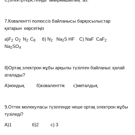
7.Ковалентті полюссіз байланысы барқосылыстар
қатарын көрсетіңіз
а)F
O
N
C
б) N
Na
S HF С) NaF CaF
2
2
2
8
2
2
2
Na
SO
2
4
8)Ортақ электрон жұбы арқылы түзілген байланыс қалай
аталады?
А)иондық б)коваленттік с)металдық
9.Оттек молекуласы түзілгенде неше ортақ электрон жұбы
түзіледі?
А)1 б)2 с) 3