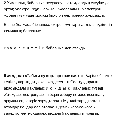
2.Химиялық байланыс әсерлесуші атомдардың екеуіне де
ортақ электрон жұбы арқылы жасалады.Бір электрон
жұбын түзу үшін әратом бір-бір электроннан жұмсайды.
Бір не болмаса бірнешеэлектрон жұптары арқылы түзілетін
химиялық байланыс
к о в а л е н т т і к байланыс деп атайды.
ІІ аялдама «Табиғи су қорларына»
саяхат.
Баріміз білеміз
теңіз суларындатұз коп кездесетінін.Сол тұздардың
арасындағы байланыс и о н д ы қ байланыс түзеді
.Атомдарэлектрондарын беріп жіберу немесе қосыпалу
арқылы оң нетеріс зарядталады.Мұндайзарядталған
атомдар иондар деп аталады.Демек.қарама-қарсы
зарядталған иондарарсындағы байланысты иондық