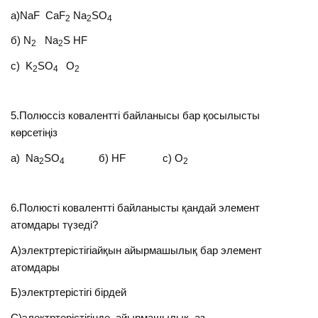
а)NaF CaF
Na
SO
2
2
4
б) N
Na
S HF
2
2
с) K
SO
O
2
4
2
5.Полюссіз ковалентті байланысы бар қосылысты
көрсетіңіз
а) Na
SO
б) HF с) O
2
4
2
6.Полюсті ковалентті байланысты қандай элемент
атомдары түзеді?
А)электртерістігіайқын айырмашылық бар элемент
атомдары
Б)электртерістігі бірдей
С)электртерістігінде айырмашылық аз.