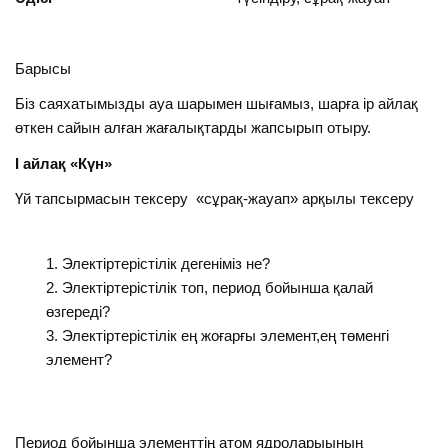
Барысы
Біз саяхатымызды ауа шарымен шығамыз, шарға ір айлақ
өткен сайын алған жағалықтарды жапсырып отыру.
І айлақ «Күн»
Үй тапсырмасын тексеру «сұрақ-жауап» арқылы тексеру
Электіртерістілік дегеніміз не?
Электіртерістілік топ, период бойынша қалай
өзгереді?
Электіртерістілік ең жоғарғы элемент,ең төменгі
элемент?
Период бойынша элементтің атом ядроларыының