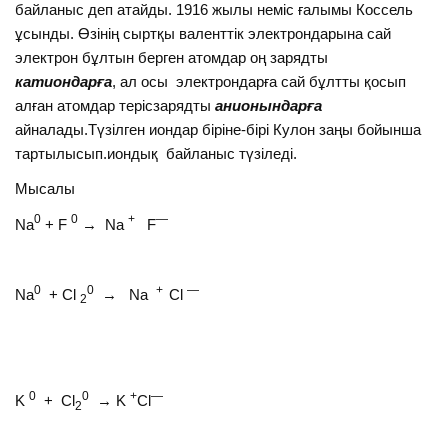
байланыс деп атайды. 1916 жылы неміс ғалымы Коссель
ұсынды. Өзінің сыртқы валенттік электрондарына сай
электрон бұлтын берген атомдар оң зарядты
катиондарға
, ал осы электрондарға сай бұлтты қосып
алған атомдар терісзарядты
анионындарға
айналады.Түзілген иондар біріне-бірі Кулон заңы бойынша
тартылысып.иондық байланыс түзіледі.
Мысалы
0
0
+
—
Na
+ F
→ Na
F
0
0
+
—
Na
+ Cl
→ Na
Cl
2
0
0
+
—
K
+ Cl
→ K
Cl
2