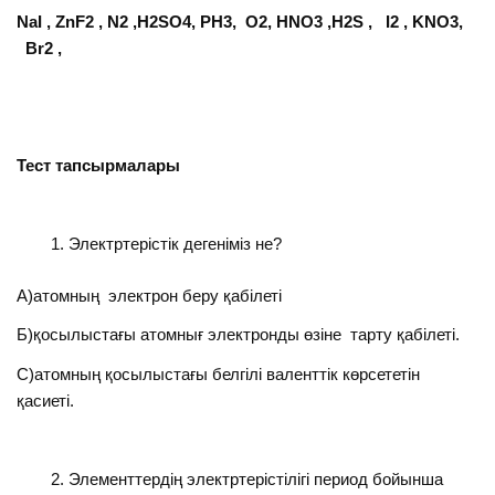
NaI
,
ZnF2
,
N2
,
H2SO4
,
PH3
,
O2
,
HNO3
,
H2S
,
I2
,
KNO3
,
Br2
,
Тест тапсырмалары
Электртерістік дегеніміз не?
А)атомның электрон беру қабілеті
Б)қосылыстағы атомнығ электронды өзіне тарту қабілеті.
С)атомның қосылыстағы белгілі валенттік көрсететін
қасиеті.
Элементтердің электртерістілігі период бойынша