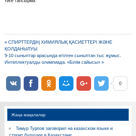
Үйге тапсырма
Навигация
« СПИРТТЕРДІҢ ХИМИЯЛЫҚ ҚАСИЕТТЕРІ ЖӘНЕ
по
ҚОЛДАНЫЛУЫ
записям
9-10 сыныптар арасында өтілген сыныптан тыс жұмыс.
Интеллектуалды олимпиада. «Білім сайысы» »
0
Жаңа мақалалар
Тимур Турлов заговорил на казахском языке и
строит будущее в Казахстане