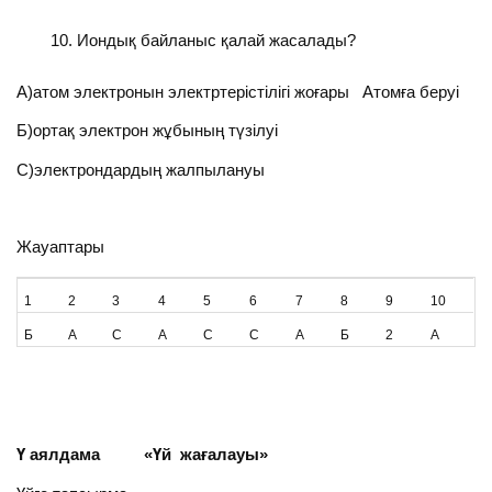
Иондық байланыс қалай жасалады?
А)атом электронын электртерістілігі жоғары Атомға беруі
Б)ортақ электрон жұбының түзілуі
С)электрондардың жалпылануы
Жауаптары
1
2
3
4
5
6
7
8
9
10
Б
А
С
А
С
С
А
Б
2
А
Ү аялдама «Үй жағалауы»