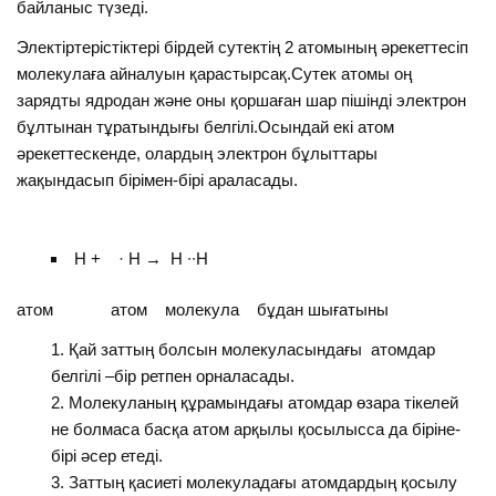
байланыс түзеді.
Электіртерістіктері бірдей сутектің 2 атомының әрекеттесіп
молекулаға айналуын қарастырсақ.Сутек атомы оң
зарядты ядродан және оны қоршаған шар пішінді электрон
бұлтынан тұратындығы белгілі.Осындай екі атом
әрекеттескенде, олардың электрон бұлыттары
жақындасып бірімен-бірі араласады.
H + · H → H ∙∙H
атом атом молекула бұдан шығатыны
Қай заттың болсын молекуласындағы атомдар
белгілі –бір ретпен орналасады.
Молекуланың құрамындағы атомдар өзара тікелей
не болмаса басқа атом арқылы қосылысса да біріне-
бірі әсер етеді.
Заттың қасиеті молекуладағы атомдардың қосылу