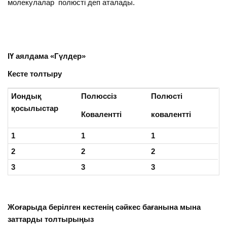
молекулалар полюсті деп аталады.
ІҮ аялдама «Гүлдер»
Кесте толтыру
Иондық
Полюссіз
Полюсті
қосылыстар
Ковалентті
ковалентті
1
1
1
2
2
2
3
3
3
Жоғарыда берілген кестенің сәйкес бағанына мына
заттарды толтырыңыз