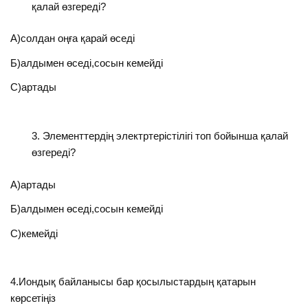
қалай өзгереді?
А)солдан оңға қарай өседі
Б)алдымен өседі,сосын кемейді
С)артады
Элементтердің электртерістілігі топ бойынша қалай
өзгереді?
А)артады
Б)алдымен өседі,сосын кемейді
С)кемейді
4.Иондық байланысы бар қосылыстардың қатарын
көрсетіңіз