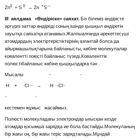
0
0
+
—
Zn
+ S
→ Zn
S
ІІІ аялдама «Өндіріске» саяхат.
Біз білеміз өндірісте
әртүрлі заттар өндіреді соның ішінде қышқыл өндіретін
зауытқа саяхатқа атанамыз.Жалпыалғанда әрекеттесуші
атомдардың электіртерістіктерінің азғантай болса да
айырмашылықтарына байланысты, көбіне молекулалар
ковалентті поюсті байланыс түзеді.Коваленттік
полюстібайланыс көбіне қышқылдарға тән .
Мысалы ∙∙ ∙∙
∙H + ∙Cl ∙∙ → H ∙∙Cl∙∙
∙∙ ∙∙
кестемен жұмыс жасаймыз.
Полюсті молекуладағы электрондар ығысқан кезде
атомдар қосымша зарядқа ие бола бастайды.Молекуланың
бір жағы оң, бір жағы теріс зарядталады.Мұндай