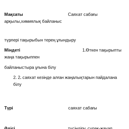
Мақсаты
Саяхат сабағы
арқылы,химиялық байланыс
түрлері тақырыбын терең ұғындыру
Міндеті
1.Өткен тақырыпты
жаңа тақырыппен
байланыстыра ұғына білу
2
.
саяхат кезінде алған жаңалықтарын пайдалана
білу
Түрі
саяхат сабағы
Әдісі
түсіндіру, сұрақ-жауап