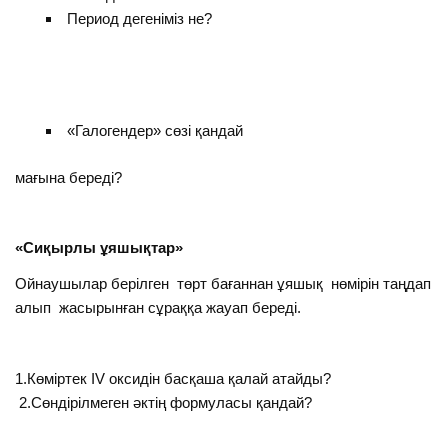
Период дегеніміз не?
«Галогендер» сөзі қандай
мағына береді?
«Сиқырлы ұяшықтар»
Ойнаушылар берілген төрт бағаннан ұяшық нөмірін таңдап
алып жасырынған сұраққа жауап береді.
1.Көміртек IV оксидін басқаша қалай атайды?
2.Сөндірілмеген әктің формуласы қандай?