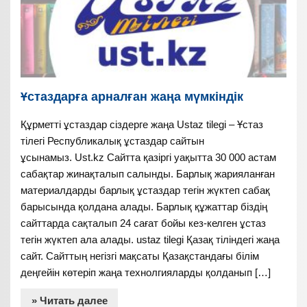
Ұстаздарға арналған жаңа мүмкіндік
Құрметті ұстаздар сіздерге жаңа Ustaz tilegi – Ұстаз
тілегі Республикалық ұстаздар сайтын
ұсынамыз. Ust.kz Сайтта қазіргі уақытта 30 000 астам
сабақтар жинақталып салынды. Барлық жарияланған
материалдарды барлық ұстаздар тегін жүктеп сабақ
барысында қолдана алады. Барлық құжаттар біздің
сайттарда сақталып 24 сағат бойы кез-келген ұстаз
тегін жүктеп ала алады. ustaz tilegi Қазақ тіліндегі жаңа
сайт. Сайттың негізгі мақсаты Қазақстандағы білім
деңгейін көтеріп жаңа технолгияларды қолданып […]
» Читать далее