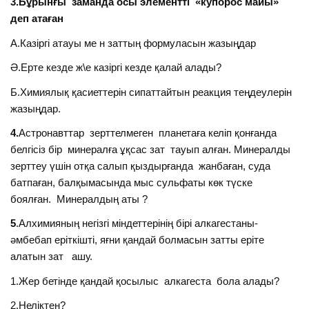
3.Бұрынғы заманда осы элементті «купорос майы»
деп атаған
А.Казіргі атауы ме н заттың формуласын жазыңдар
Ә.Ерте кезде ж\е казіргі кезде қалай алады?
Б.Химиялық қасиеттерін сипаттайтын реакция теңдеулерін
жазыңдар.
4.
Астронавттар зерттелмеген планетаға келіп қонғанда
белгісіз бір минералға ұқсас зат тауып алған. Минералды
зерттеу үшін отқа салып қыздырғанда жанбаған, суда
батпаған, балқымасында мыс сульфаты көк түске
боялған. Минералдың аты ?
5
.Алхимияның негізгі міндеттерінің бірі алкагестаны-
әмбебап еріткішті, яғни қандай болмасын затты еріте
алатын зат ашу.
1.Жер бетінде қандай қосылыс алкагеста бола алады?
2.Неліктен?