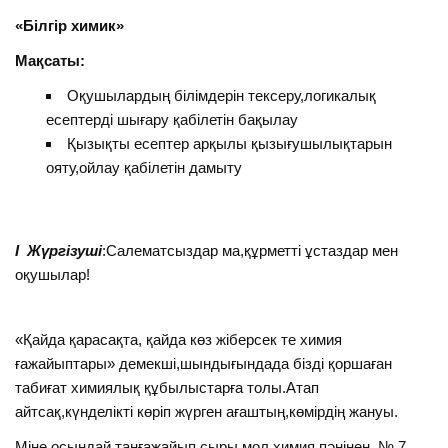
«Білгір химик»
Мақсаты:
Оқушылардың білімдерін тексеру,логикалық
есептерді шығару қабілетін бақылау
Қызықты есептер арқылы қызығушылықтарын
ояту,ойлау қабілетін дамыту
І Жүргізуші
:Салематсыздар ма,құрметті ұстаздар мен
оқушылар!
«Қайда қарасақта, қайда көз жіберсек те химия
ғажайыптары» демекші,шындығындада бізді қоршаған
табиғат химиялық құбылыстарға толы.Атап
айтсақ,күнделікті көріп жүрген ағаштың,көмірдің жануы.
Міне осындай таңғажайып сыры мол химия пәнінен № 7,