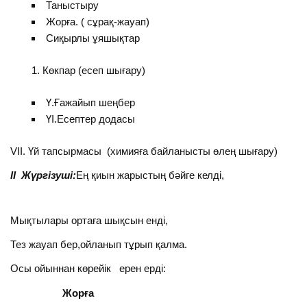
Таныстыру
Жорға. ( сұрақ-жауап)
Сиқырлы ұяшықтар
Көкпар (есеп шығару)
Ү.Ғажайып шеңбер
ҮІ.Есептер додасы
VIІ. Үй тапсырмасы (химияға байланысты өлең шығару)
ІІ Жүргізуші:
Ең қиын жарыстың бәйге келді,
Мықтылары ортаға шықсын енді,
Тез жауап бер,ойланып тұрып қалма.
Осы ойыннан көрейік ерен ерді:
Жорға