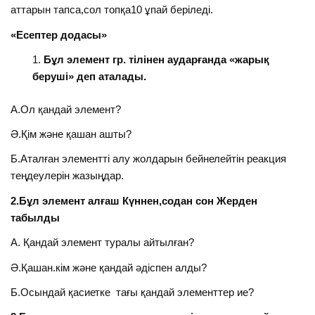
аттарын тапса,сол топқа10 ұпай беріледі.
«Есептер додасы»
Бұл элемент гр. тілінен аударғанда «жарық
беруші» деп аталады.
А.Ол қандай элемент?
Ә.Қім және қашан ашты?
Б.Аталған элементті алу жолдарын бейнелейтін реакция
теңдеулерін жазыңдар.
2.Бұл элемент алғаш Күннен,содан сон Жерден
табылды
А. Қандай элемент туралы айтылған?
Ә.Қашан.кім және қандай әдіспен алды?
Б.Осындай қасиетке тағы қандай элементтер ие?