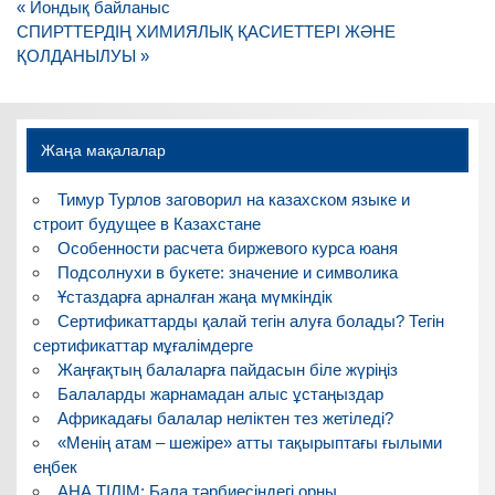
Навигация
« Иондық байланыс
по
СПИРТТЕРДІҢ ХИМИЯЛЫҚ ҚАСИЕТТЕРІ ЖӘНЕ
записям
ҚОЛДАНЫЛУЫ »
Жаңа мақалалар
Тимур Турлов заговорил на казахском языке и
строит будущее в Казахстане
Особенности расчета биржевого курса юаня
Подсолнухи в букете: значение и символика
Ұстаздарға арналған жаңа мүмкіндік
Сертификаттарды қалай тегін алуға болады? Тегін
сертификаттар мұғалімдерге
Жаңғақтың балаларға пайдасын біле жүріңіз
Балаларды жарнамадан алыс ұстаңыздар
Африкадағы балалар неліктен тез жетіледі?
«Менің атам – шежіре» атты тақырыптағы ғылыми
еңбек
АНА ТІЛІМ: Бала тәрбиесіндегі орны