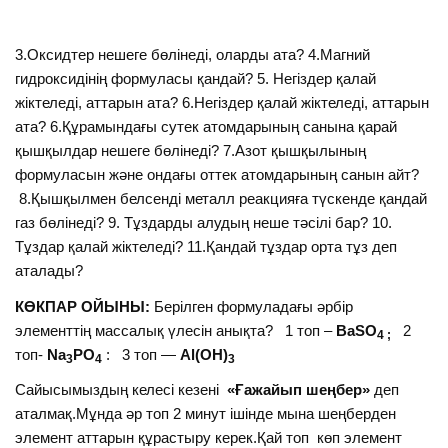
3.Оксидтер нешеге бөлінеді, оларды ата? 4.Магний
гидроксидінің формуласы қандай? 5. Негіздер қалай
жіктеледі, аттарын ата? 6.Негіздер қалай жіктеледі, аттарын
ата? 6.Құрамындағы сутек атомдарының санына қарай
қышқылдар нешеге бөлінеді? 7.Азот қышқылының
формуласын және ондағы оттек атомдарының санын айт?
8.Қышқылмен белсенді металл реакцияға түскенде қандай
газ бөлінеді? 9. Тұздарды алудың неше тәсілі бар? 10.
Тұздар қалай жіктеледі? 11.Қандай тұздар орта тұз деп
аталады?
КӨКПАР ОЙЫНЫ:
Берілген формуладағы әрбір
элементтің массалық үлесін анықта? 1 топ –
BaSO
2
4 ;
топ-
Na
PO
: 3 топ —
Al(OH)
3
4
3
Сайысымыздың келесі кезені
«Ғажайып шеңбер»
деп
аталмақ.Мұнда әр топ 2 минут ішінде мына шеңберден
элемент аттарын құрастыру керек.Қай топ көп элемент