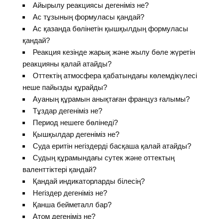
Айырылу реакциясы дегеніміз не?
Ас тұзының формуласы қандай?
Ас қазанда бөлінетін қышқылдың формуласы
қандай?
Реакция кезінде жарық және жылу бөле жүретін
реакцияны қалай атайды?
Оттектің атмосфера қабатындағы көлемдікүлесі
неше пайызды құрайды?
Ауаның құрамын анықтаған француз ғалымы?
Тұздар дегеніміз не?
Период нешеге бөлінеді?
Қышқылдар дегеніміз не?
Суда еритін негіздерді басқаша қалай атайды?
Судың құрамындағы сутек және оттектың
валенттіктері қандай?
Қандай индикаторларды білесің?
Негіздер дегеніміз не?
Қанша бейметалл бар?
Атом дегеніміз не?