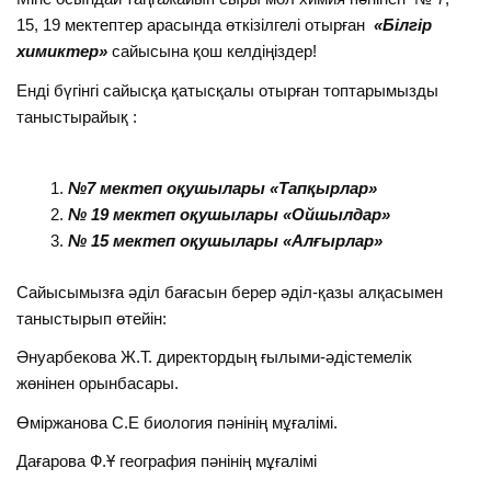
15, 19 мектептер арасында өткізілгелі отырған
«Білгір
химиктер»
сайысына қош келдіңіздер!
Енді бүгінгі сайысқа қатысқалы отырған топтарымызды
таныстырайық :
№7 мектеп оқушылары «Тапқырлар»
№ 19 мектеп оқушылары «Ойшылдар»
№ 15 мектеп оқушылары «Алғырлар»
Сайысымызға әділ бағасын берер әділ-қазы алқасымен
таныстырып өтейін:
Әнуарбекова Ж.Т. директордың ғылыми-әдістемелік
жөнінен орынбасары.
Өміржанова С.Е биология пәнінің мұғалімі.
Дағарова Ф.Ұ география пәнінің мұғалімі