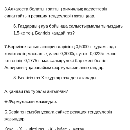
3.Алкагеста болатын заттың химиялық қасиеттерін
сипаттайтын реакция тендеулерін жазыңдар.
Газдардың ауа бойынша салыстырмалы тығыздығы
1,5-ке тең. Белгісіз қандай газ?
7.
Бәрімізге таныс аспирин дәрісінің 0,5000 г құрамында
көміртектің массалық үлесі 0,3000г, сутек -0,0225г және
оттегінің 0,1775 г массалық үлесі бар екені белгілі.
Аспириннің қарапайым формуласын анықтаңдар.
Белгісіз газ Х «құрғақ газ» деп аталады.
А.Қандай газ туралы айтылған?
Ә.Формуласын жазыңдар.
Б.Берілген сызбанұсқаға сәйкес реакция теңдеулерін
жазыңдар:
Кокс →Х → иісті газ →Х→ізбес ←метан