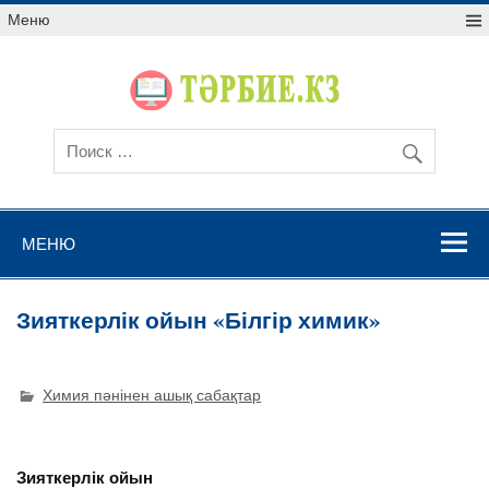
Меню
МЕНЮ
Зияткерлік ойын «Білгір химик»
Химия пәнінен ашық сабақтар
Зияткерлік ойын