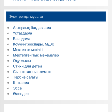
Электронды мұрағат
Авторлық бағдарлама
Ұстаздарға
Баяндама
Коучинг жоспары, МДЖ
Мектеп әкімшілігі
Мектептен тыс мекемелер
Оқу жылы
Стихи для детей
Сыныптан тыс жұмыс
Тәрбие сағаты
Шығарма
Эссе
Өлеңдер