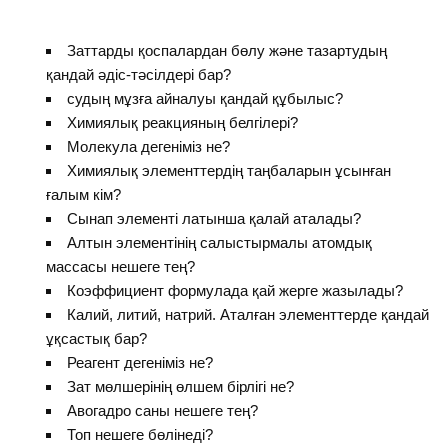
Заттарды қоспалардан бөлу және тазартудың
қандай әдіс-тәсілдері бар?
судың мұзға айналуы қандай құбылыс?
Химиялық реакцияның белгілері?
Молекула дегеніміз не?
Химиялық элементтердің таңбаларын ұсынған
ғалым кім?
Сынап элементі латынша қалай аталады?
Алтын элементінің салыстырмалы атомдық
массасы нешеге тең?
Коэффициент формулада қай жерге жазылады?
Калий, литий, натрий. Аталған элементтерде қандай
ұқсастық бар?
Реагент дегеніміз не?
Зат мөлшерінің өлшем бірлігі не?
Авогадро саны нешеге тең?
Топ нешеге бөлінеді?