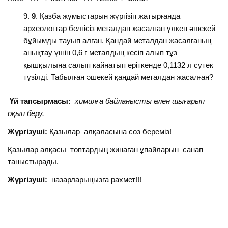
9
. Қазба жұмыстарын жүргізіп жатырғанда
археологтар белгісіз металдан жасалған үлкен әшекей
бұйымды тауып алған. Қандай металдан жасалғаның
анықтау үшін 0,6 г металдың кесіп алып тұз
қышқылына салып кайнатып еріткенде 0,1132 л сутек
түзілді. Табылған әшекей қандай металдан жасалған?
Үй тапсырмасы:
химияға байланысты өлен шығарып
оқып беру.
Жүргізуші:
Қазылар алқаласына сөз береміз!
Қазылар алқасы топтардың жинаған ұпайларын санап
таныстырады.
Жүргізуші:
назарларыңызға рахмет!!!