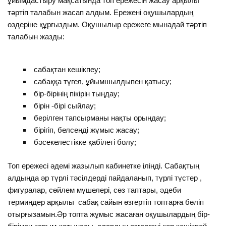
ұйымдастыру мақсатында топ ережесін жасау арқылы
тәртіп талабын жасап алдым. Ережені оқушылардың
өздеріне құрғыздым. Оқушылыр ережеге мынадай тәртіп
талабын жазды:
сабақтан кешікпеу;
сабаққа түгел, ұйымшылдыпен қатысу;
бір-бірінің пікірін тыңдау;
бірін -бірі сыйлау;
берілген тапсырманы нақты орындау;
бірігіп, белсенді жұмыс жасау;
бәсекелестікке қабілеті болу;
Топ ережесі әдемі жазылып кабинетке ілінді. Сабақтың
алдында әр түрлі тәсілдерді пайдаланып, түрлі түстер ,
фигуралар, сөйлем мүшелері, сөз таптары, әдеби
терминдер арқылы сабақ сайын өзгертіп топтарға бөліп
отырғызамын.Әр топта жұмыс жасаған оқушылардың бір-