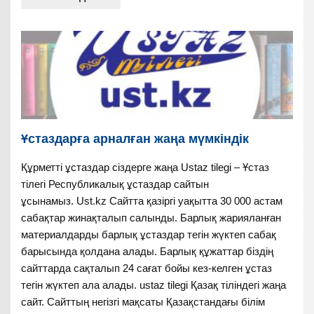
Ұстаздарға арналған жаңа мүмкіндік
Құрметті ұстаздар сіздерге жаңа Ustaz tilegi – Ұстаз
тілегі Республикалық ұстаздар сайтын
ұсынамыз. Ust.kz Сайтта қазіргі уақытта 30 000 астам
сабақтар жинақталып салынды. Барлық жарияланған
материалдарды барлық ұстаздар тегін жүктеп сабақ
барысында қолдана алады. Барлық құжаттар біздің
сайттарда сақталып 24 сағат бойы кез-келген ұстаз
тегін жүктеп ала алады. ustaz tilegi Қазақ тіліндегі жаңа
сайт. Сайттың негізгі мақсаты Қазақстандағы білім