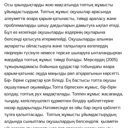
Осы қиындықтарды жою мақсатында топтық жұмысты
ұйымдастырдым. Топтық жұмыс оқушылар арасында
әлеуметтік өзара қарым-қатынасты, тиімді араласу және
проблемаларды шешу дағдыларын дамытуға ықпал етеді.
Бұл өз кезегінде оқушыларды өздерінің оқуларына
белсенді қатысуға итермелейді. Оқушыларды алынған
ақпаратты ойластыруға және талқылауға өзгелердің
пікірлерін түсінуге немесе теріске шығаруға ынталандырған
жағдайда топтық жұмыс тиімді болады. Мерсердің (2005)
тұжырымдамасы бойынша құрдастар тобындағы өзара
қарым-қатынас оқуда маңызды рөл атқаратынын көрсетті.
Бір- біріне сұрақтар қоя біледі. Ең бастысы топта оқушы
оқшауланып оқымайды.Топта бірлескен жұмыс, бір-бірін
қолдау, топтық рух мадақталады. Топпен жұмыс жасағанда,
тыңдау, келіспеушілікті құрметпен білдіру қабілеттеріне
назар аударылады.Нәтижесінде өз ойы бар оқуға қабілетті
тұлға қалыптасады. Топтық жұмысты ұйымдастырудың
алдында сыныптағы оқушылардың белсенділік қызметін