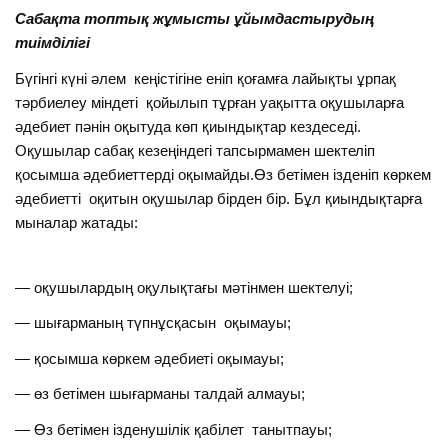
Сабақта топтық жұмысты ұйымдастырудың
тиімділігі
Бүгінгі күні әлем кеңістігіне еніп қоғамға лайықты ұрпақ
тәрбиелеу міндеті қойылып тұрған уақытта оқушыларға
әдебиет пәнін оқытуда көп қиындықтар кездеседі.
Оқушылар сабақ кезеңіндегі тапсырмамен шектеліп
қосымша әдебиеттерді оқымайды.Өз бетімен ізденіп көркем
әдебиетті оқитын оқушылар бірден бір. Бұл қиындықтарға
мыналар жатады:
— оқушылардың оқулықтағы мәтінмен шектелуі;
— шығарманың түпнұсқасын оқымауы;
— қосымша көркем әдебиеті оқымауы;
— өз бетімен шығарманы талдай алмауы;
— Өз бетімен ізденушілік қабілет танытпауы;