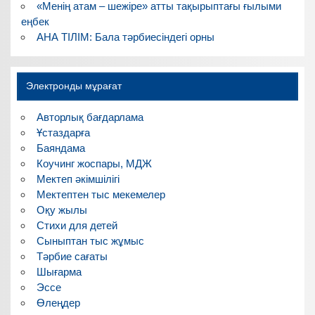
«Менің атам – шежіре» атты тақырыптағы ғылыми
еңбек
АНА ТІЛІМ: Бала тәрбиесіндегі орны
Электронды мұрағат
Авторлық бағдарлама
Ұстаздарға
Баяндама
Коучинг жоспары, МДЖ
Мектеп әкімшілігі
Мектептен тыс мекемелер
Оқу жылы
Стихи для детей
Сыныптан тыс жұмыс
Тәрбие сағаты
Шығарма
Эссе
Өлеңдер