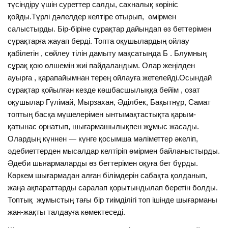
түсіндіру үшін суреттер салды, сахналық көрініс
қойды.Түрлі дәлелдер келтіре отырып, өмірмен
салыстырды. Бір-біріне сұрақтар дайындап өз беттерімен
сұрақтарға жауап берді. Топта оқушылардың ойлау
қабілетін , сөйлеу тілін дамыту мақсатында Б . Блумның
сұрақ қою өлшемін жиі пайдаландым. Олар жеңілден
ауырға , қарапайымнан терең ойлауға жетелейді.Осындай
сұрақтар қойылған кезде көшбасшылыққа бейім , озат
оқушылар Гүлімай, Мырзахан, Әділбек, Бақытнұр, Самат
топтың басқа мүшелерімен ынтымақтастықта қарым-
қатынас орнатып, шығармашылықпен жұмыс жасады.
Олардың күннен — күнге қосымша мәліметтер әкеліп,
әдебиеттерден мысалдар келтіріп өмірмен байланыстырды.
Әдеби шығармаларды өз беттерімен оқуға бет бұрды.
Көркем шығармадан алған білімдерін сабақта қолданып,
жаңа ақпараттарды саралап қорытындылап беретін болды.
Топтық жұмыстың тағы бір тиімділігі топ ішінде шығарманы
жан-жақты талдауға көмектеседі.