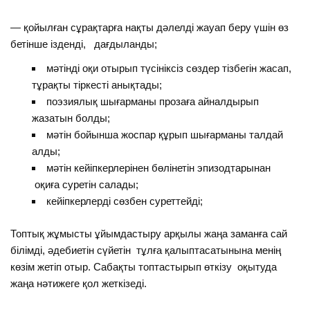
— қойылған сұрақтарға нақты дәлелді жауап беру үшін өз
бетінше ізденді, дағдыланды;
мәтінді оқи отырып түсініксіз сөздер тізбегін жасап,
тұрақты тіркесті анықтады;
поэзиялық шығарманы прозаға айналдырып
жазатын болды;
мәтін бойынша жоспар құрып шығарманы талдай
алды;
мәтін кейіпкерлерінен бөлінетін эпизодтарынан
оқиға суретін салады;
кейіпкерлерді сөзбен суреттейді;
Топтық жұмысты ұйымдастыру арқылы жаңа заманға сай
білімді, әдебиетін сүйетін тұлға қалыптасатынына менің
көзім жетіп отыр. Сабақты топтастырып өткізу оқытуда
жаңа нәтижеге қол жеткізеді.