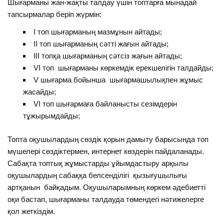
Шығарманы жан-жақты талдау үшін топтарға мынадай
тапсырмалар беріп жүрмін:
І топ шығарманың мазмұнын айтады;
ІІ топ шығарманың сәтті жағын айтады;
ІІІ топқа шығарманың сәтсіз жағын айтады;
VІ топ шығарманы көркемдік ерекшелігін талдайды;
V шығарма бойынша шығармашылықпен жұмыс
жасайды;
VІ топ шығармаға байланысты сезімдерін
тұжырымдайды;
Топта оқушылардың сөздік қорын дамыту барысында топ
мүшелері сөздіктермен, интернет көздерін пайдаланады.
Сабақта топтық жұмыстарды ұйымдастыру арқылы
оқушылардың сабаққа белсенділігі қызығушылығы
артқанын байқадым. Оқушыларымның көркем әдебиетті
оқи бастап, шығарманы талдауда төмендегі нәтижелерге
қол жеткіздім.