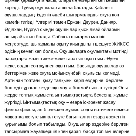
бірімен қарым-қатынасы, олардың өзгергені көп кешікпей
көрінді. Тұйық оқушылар ашыла бастады. Қабілетті
оқушылардың ізденіп әдеби шығармаларды оқуға көп
көмегін тигізді. Үлгерімі төмен Ержан, Дәурен, Данияр,
Әділхан, Нұргүл сынды оқушылар қысылмай ойларын
ашық айтатын болды. Сабақта шығарма мәтінін
меңгертуде, шығарманы оқыту қиындығын шешуге ЖИКСО
әдісінің көмегі көп болды. Оқушыларға оқулықтағы мәтінді
парақтарға жазып жеке-жеке таратып оқыттым . Әуелі
жеке, содан соң жұппен оқыттым. Басында оқушылар өз
беттерімен жеке оқуға мойынсұнбай оқығысы келмеді.
Артынан топтағы қызу талқыны көріп өздеріне берілген
бөлімді сұраған кезде оқымауға болмайтынын түсінді.Осы
жерде топтық жұмыста ынтымақтастықта белсенді жұмыс
жүргізді. Ынтымақтастық оқу – өзара іс-әрекет жасау
философиясы, ал бірлескен жұмыс соңғы нәтижеге немесе
мақсатқа жетуге ықпал етуге бағытталған өзара әрекеттің
құрылымы болып табылады. Оқушылар өздеріне берілген
тапсырмаға жауапкершілікпен қарап басқа топ мүшелеріне