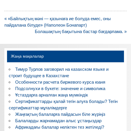
Навигация
« «Байлықтың мәні — қазынаға ие болуда емес, оны
по
пайдалана білуде» (Наполеон Бонапарт)
записям
Болашақтың бақытына бастар бағдарлама. »
Жаңа мақалалар
Тимур Турлов заговорил на казахском языке и
строит будущее в Казахстане
Особенности расчета биржевого курса юаня
Подсолнухи в букете: значение и символика
Ұстаздарға арналған жаңа мүмкіндік
Сертификаттарды қалай тегін алуға болады? Тегін
сертификаттар мұғалімдерге
Жаңғақтың балаларға пайдасын біле жүріңіз
Балаларды жарнамадан алыс ұстаңыздар
Африкадағы балалар неліктен тез жетіледі?