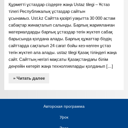
Құрметті ұстаздар сіздерге жаңа Ustaz tilegi – Ұстаз
тілегі Республикалық ұстаздар сайтын
ұсынамыз. Ust.kz Сайтта қазіргі уақытта 30 000 астам
сабақтар жинақталып салынды. Барлық жарияланған
материалдарды барлық ұстаздар тегін жүктеп сабақ
барысында қолдана алады. Барлық құжаттар біздің
сайттарда сақталып 24 сағат бойы кез-келген ұстаз
тегін жүктеп ала алады. ustaz tilegi Қазақ тіліндегі жаңа
сайт. Сайттың негізгі мақсаты Қазақстандағы білім
деңгейін көтеріп жаңа технолгияларды қолданып […]
» Читать далее
Авторская программа
Урок