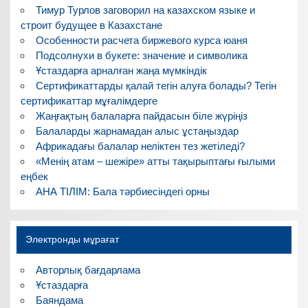
Тимур Турлов заговорил на казахском языке и
строит будущее в Казахстане
Особенности расчета биржевого курса юаня
Подсолнухи в букете: значение и символика
Ұстаздарға арналған жаңа мүмкіндік
Сертификаттарды қалай тегін алуға болады? Тегін
сертификаттар мұғалімдерге
Жаңғақтың балаларға пайдасын біле жүріңіз
Балаларды жарнамадан алыс ұстаңыздар
Африкадағы балалар неліктен тез жетіледі?
«Менің атам – шежіре» атты тақырыптағы ғылыми
еңбек
АНА ТІЛІМ: Бала тәрбиесіндегі орны
Электронды мұрағат
Авторлық бағдарлама
Ұстаздарға
Баяндама