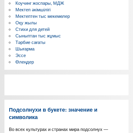
Коучинг жоспары, МДЖ
Мектеп әкімшілігі
Мектептен тыс мекемелер
Оқу жылы
Стихи для детей
Сыныптан тыс жұмыс
Тәрбие сағаты
Шығарма
Эссе
Өлеңдер
Подсолнухи в букете: значение и
символика
Во всех культурах и странах мира подсолнух —