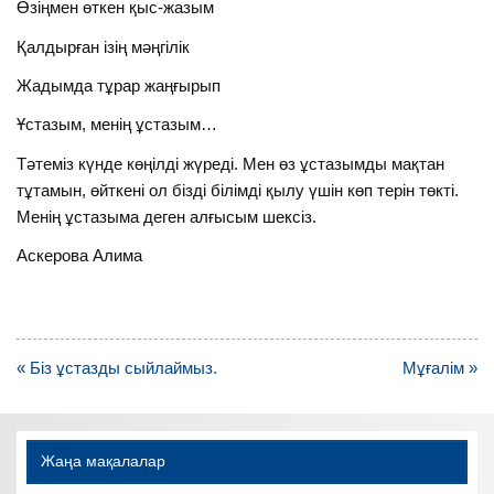
Өзіңмен өткен қыс-жазым
Қалдырған ізің мәңгілік
Жадымда тұрар жаңғырып
Ұстазым, менің ұстазым…
Тәтеміз күнде көңілді жүреді. Мен өз ұстазымды мақтан
тұтамын, өйткені ол бізді білімді қылу үшін көп терін төкті.
Менің ұстазыма деген алғысым шексіз.
Аскерова Алима
Навигация
« Біз ұстазды сыйлаймыз.
Мұғалім »
по
записям
Жаңа мақалалар