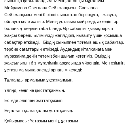
сыныпқа қабылдандым. Менің алғашқы мұғалімім
Мейрамова Светлана Сейтжанқызы. Светлана
Сейтжанқызы мені бірінші сыныптан бері оқуға, жазуға,
ойлауға келе жатыр. Менің ұстазым мейірімді, ақкөңіл, әр
баланың көңілін таба біледі. Әр сабақты қызықтырып
жақсы береді. Білімімізді жетілдіріп, нығайту үшін қосымша
сабақтар өткізеді. Біздің сыныппен тәтеміз ашық сабақтар,
тәрбие сағаттарын өткізеді. Аудандық кітапханаға мен
мұражайға дейін тәтемізбен шығып кететіміз. Өмірдің
жақсылығын біз мұғалімнің арқасында үйрендік. Мен өзімнің
ұстазыма мына өлеңді арнағым келеді:
Тұлғанды арманыма ұқсатқанмын,
Үлгіңді көңіліне қыстатқанмын.
Есімде әліппені жаттатқызып,
Ең алғаш қолға қалам ұстатқаның.
Қайырмасы: Ұстазым менің, ұстазым