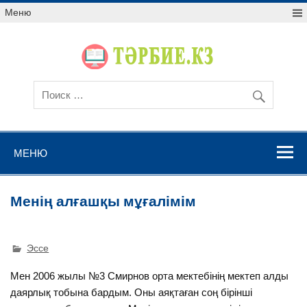
Меню
МЕНЮ
Менің алғашқы мұғалімім
Эссе
Мен 2006 жылы №3 Смирнов орта мектебінің мектеп алды
даярлық тобына бардым. Оны аяқтаған соң бірінші