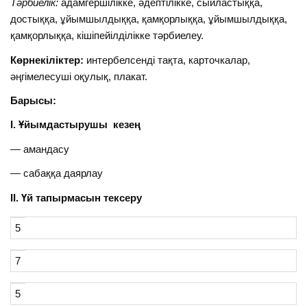
Тәрбиелік:
адамгершілікке, әдептілікке, сыйластыққа,
достыққа, ұйымшылдыққа, қамқорлыққа, ұйымшылдыққа,
қамқорлыққа, кішіпейілділікке тәрбиелеу.
Көрнекіліктер:
интербелсенді тақта, карточкалар,
әңгімелесуші оқулық, плакат.
Барысы:
І. Ұйымдастырушы кезең
— амандасу
— сабаққа даярлау
ІІ. Үй тапырмасын тексеру
5
7
5