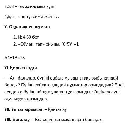
1,2,3 – біз жинаймыз күш,
4,5,6 – сап түзейміз жалпы.
Ү. Оқулықпен жұмыс.
№4-69 бет.
«Ойлан, тап» ойыны. (8*5)* =1
А4+1В=78
ҮІ. Қорытынды.
— Ал, балалар, бүгінгі сабағымыздың тақырыбы қандай
болды? Бүгінгі сабақта қандай жұмыстар орындадық? Енді,
сендерге бүгінгі абақта ұнаған тұстарыңды «Әңгімелесуші
оқулыққа» жазыңдар.
ҮІІ. Үй тапырмасы.
– Қайталау.
ҮІІІ. Бағалау.
– Белсенді қатысқандарға баға қою.