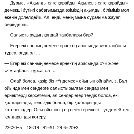
— Дұрыс, «Ақылды елге қарайды, Ақылсыз елге қарайды»
демекші бүгінгі сабағымызда өзіміздің ақылды, біліміміз мол
екенін дәлелдейік. Ал, енді, менің мына сұрағыма жауап
беріңдерші.
— Салыстырудың қандай таңбалары бар?
— Егер екі санның немесе өрнектің арасында «=» таңбасы
тұрса, онда ол …
— Егер екі санның немесе өрнектің арасында «>» және
«<»таңбасы тұрса, ол …
— Олай болса, қазір біз «Үндемес» ойынын ойнаймыз. Бұл
ойында мен сендерге салыстырылған сандар мен
өрнектерді көрсетемін, ал сендер егер теңдік болса, екі
қолдарынды, теңсіздік болса, бір қолдарыңды
көтересіңдер. Осы ойынның ең негізгі ережесі – үндемей тек
қолдарыңды көтеру.
23<20+5 18<19 91=91 29-6=20+3