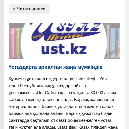
» Читать далее
Ұстаздарға арналған жаңа мүмкіндік
Құрметті ұстаздар сіздерге жаңа Ustaz tilegi – Ұстаз
тілегі Республикалық ұстаздар сайтын
ұсынамыз. Ust.kz Сайтта қазіргі уақытта 30 000 астам
сабақтар жинақталып салынды. Барлық жарияланған
материалдарды барлық ұстаздар тегін жүктеп сабақ
барысында қолдана алады. Барлық құжаттар біздің
сайттарда сақталып 24 сағат бойы кез-келген ұстаз
тегін жүктеп ала алады. ustaz tilegi Қазақ тіліндегі жаңа