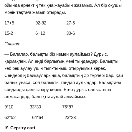
ойында өрнектің тек қна жауабын жазамыз. Ал бір оқушы
мәнін тақтаға жазып отырады.
17+5 92-82 27-5
15-2 6+12 39-6
Плакат
— Балалар, балықты біз немен аулаймыз? Дұрыс,
қармақпен. Ал енді барлығың мені тыңдаңдар. Балықты
көбірек аулау үшін тып-тыныш отыруымыз керек.
Сендердің байқауларыңша, балықтың әр түрлері бар. Қай
балық ұнаса, сол балықты таңдап аулыңдар. Балықтағы
сандарды салыстыру керек. Егер дұрыс салыстыра
алмасаңдар, балықты аулай алмаймыз.
9*10 33*30 76*97
62*92 64*64 23*23
ІҮ. Сергіту сәті.