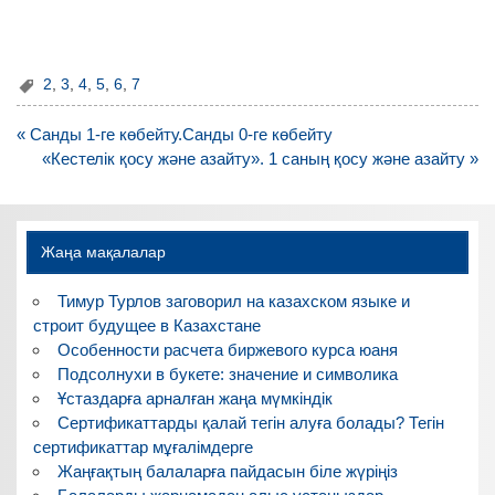
2
,
3
,
4
,
5
,
6
,
7
Навигация
« Санды 1-ге көбейту.Санды 0-ге көбейту
по
«Кестелік қосу және азайту». 1 саның қосу және азайту »
записям
Жаңа мақалалар
Тимур Турлов заговорил на казахском языке и
строит будущее в Казахстане
Особенности расчета биржевого курса юаня
Подсолнухи в букете: значение и символика
Ұстаздарға арналған жаңа мүмкіндік
Сертификаттарды қалай тегін алуға болады? Тегін
сертификаттар мұғалімдерге
Жаңғақтың балаларға пайдасын біле жүріңіз