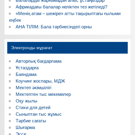
Балаларды жарнамадан алыс ұстаңыздар
Африкадағы балалар неліктен тез жетіледі?
«Менің атам – шежіре» атты тақырыптағы ғылыми
еңбек
АНА ТІЛІМ: Бала тәрбиесіндегі орны
Электронды мұрағат
Авторлық бағдарлама
Ұстаздарға
Баяндама
Коучинг жоспары, МДЖ
Мектеп әкімшілігі
Мектептен тыс мекемелер
Оқу жылы
Стихи для детей
Сыныптан тыс жұмыс
Тәрбие сағаты
Шығарма
Эссе