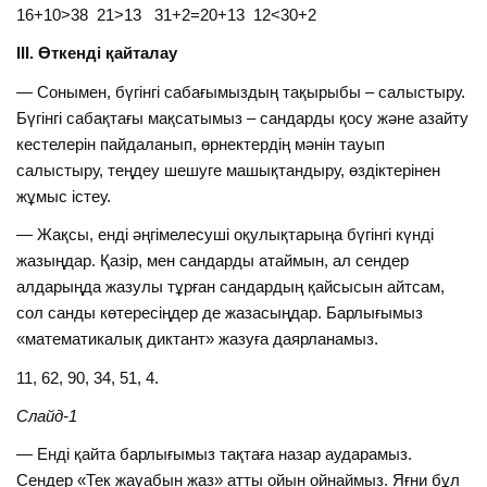
16+10>38 21>13 31+2=20+13 12<30+2
ІІІ. Өткенді қайталау
— Сонымен, бүгінгі сабағымыздың тақырыбы – салыстыру.
Бүгінгі сабақтағы мақсатымыз – сандарды қосу және азайту
кестелерін пайдаланып, өрнектердің мәнін тауып
салыстыру, теңдеу шешуге машықтандыру, өздіктерінен
жұмыс істеу.
— Жақсы, енді әңгімелесуші оқулықтарыңа бүгінгі күнді
жазыңдар. Қазір, мен сандарды атаймын, ал сендер
алдарыңда жазулы тұрған сандардың қайсысын айтсам,
сол санды көтересіңдер де жазасыңдар. Барлығымыз
«математикалық диктант» жазуға даярланамыз.
11, 62, 90, 34, 51, 4.
Слайд-1
— Енді қайта барлығымыз тақтаға назар аударамыз.
Сендер «Тек жауабын жаз» атты ойын ойнаймыз. Яғни бұл