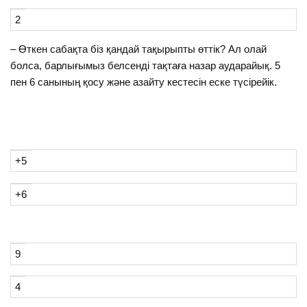
2
– Өткен сабақта біз қандай тақырыпты өттік? Ал олай
болса, барлығымыз белсенді тақтаға назар аударайық. 5
пен 6 санының қосу және азайту кестесін еске түсірейік.
+5
+6
9
4