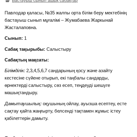
Бастауыш сынып ашық сабақтар
Павлодар қаласы, №35 жалпы орта білім беру мектебінің
бастауыш сынып мұғалімі – Жумабаева Жаркынай
Жасталаповна.
Сынып:
1
Сабақ тақырыбы:
Салыстыру
Сабақтың мақсаты:
Білімділік:
2,3,4,5,6,7 сандарының қосу және азайту
кестесіне сүйене отырып, екі таңбалы сандарды,
өрнектерді салыстыру, сөз есеп, теңдеуді шешуге
машықтандыру.
Дамытаушылық:
оқушының ойлау, ауызша есептеу, есте
сақтау қайта жаңғырту, белсенді тақтамен жұмыс істеу
қабілеттерін дамыту.