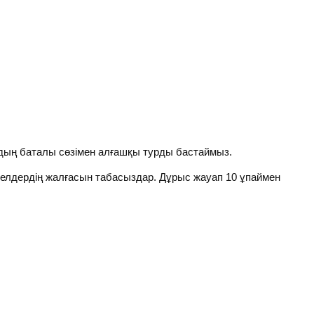
ың баталы сөзімен алғашқы турды бастаймыз.
елдердің жалғасын табасыздар. Дұрыс жауап 10 ұпаймен