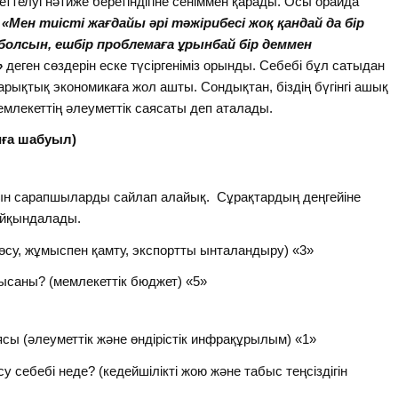
ттелуі нәтиже беретіндігіне сеніммен қарады. Осы орайда
ң
«Мен тиісті жағдайы әрі тәжірибесі жоқ қандай да бір
 болсын, ешбір проблемаға ұрынбай бір деммен
»
деген сөздерін еске түсіргеніміз орынды. Себебі бұл сатыдан
нарықтық экономикаға жол ашты. Сондықтан, біздің бүгінгі ашық
млекеттің әлеуметтік саясаты деп аталады.
ю миға шабуыл)
н сарапшыларды сайлап алайық. Сұрақтардың деңгейіне
айқындалады.
өсу, жұмыспен қамту, экспортты ынталандыру) «3»
ысаны? (мемлекеттік бюджет) «5»
сы (әлеуметтік және өндірістік инфрақұрылым) «1»
у себебі неде? (кедейшілікті жою және табыс теңсіздігін