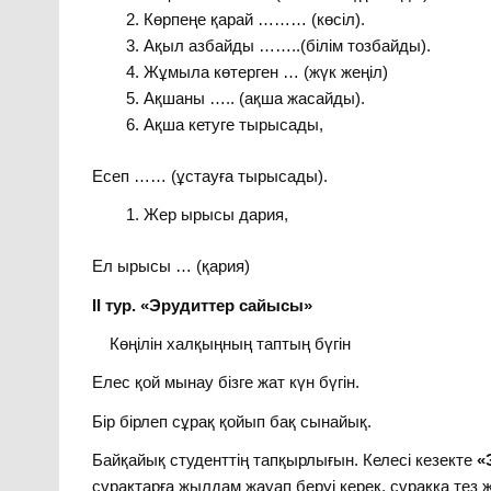
Көрпеңе қарай ……… (көсіл).
Ақыл азбайды ……..(білім тозбайды).
Жұмыла көтерген … (жүк жеңіл)
Ақшаны ….. (ақша жасайды).
Ақша кетуге тырысады,
Есеп …… (ұстауға тырысады).
Жер ырысы дария,
Ел ырысы … (қария)
ІІ тур. «Эрудиттер сайысы»
Көңілін халқыңның таптың бүгін
Елес қой мынау бізге жат күн бүгін.
Бір бірлеп сұрақ қойып бақ сынайық.
Байқайық студенттің тапқырлығын. Келесі кезекте
«
сұрақтарға жылдам жауап беруі керек, сұраққа тез 