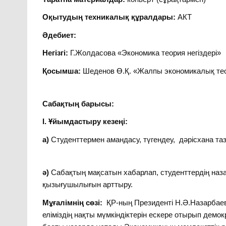
Оқытудың техникалық құралдары:
АКТ
Әдебиет:
Негізгі:
Г.Жолдасова «Экономика теория негіздері»
Қосымша:
Шеденов Ө.Қ. «Жалпы экономикалық тео
Сабақтың барысы:
І.
Ұйымдастыру кезеңі:
а)
Студенттермен амандасу, түгендеу, дәрісхана та
ә)
Сабақтың мақсатын хабарлап, студенттердің наза
қызығушылығын арттыру.
Мұғалімнің сөзі:
ҚР-ның Президенті Н.Ә.Назарбаев 
еліміздің нақты мүмкіндіктерін ескере отырып дем