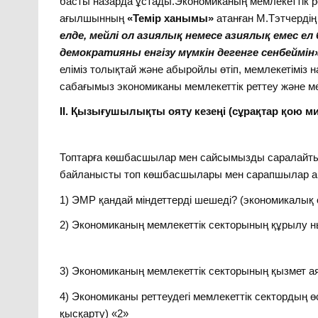
басты назарда ұстады.Экономиканың мемлекеттік ре
ағылшынның
«Темір ханымы»
атанған М.Тэтчерді
елде, мейлі ол азиялық немесе азиялық емес ел
демократияны енгізу мүмкін дегенге сенбеймін
еліміз толықтай және абыройлы өтіп, мемлекетіміз 
сабағымыз экономиканы мемлекеттік реттеу және ме
ІІ. Қызығушылықты ояту кезеңі (сұрақтар қо
Топтарға көшбасшылар мен сайсымызды саралайты
байланысты топ көшбасшылары мен сарапшылар 
1) ЭМР қандай міндеттерді шешеді? (экономикалық 
2) Экономиканың мемлекеттік секторының құрылу н
3) Экономиканың мемлекеттік секторының қызмет ая
4) Экономиканы реттеудегі мемлекеттік сектордың өс
қысқарту) «2»