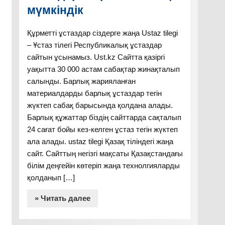
мүмкіндік
Құрметті ұстаздар сіздерге жаңа Ustaz tilegi
– Ұстаз тілегі Республикалық ұстаздар
сайтын ұсынамыз. Ust.kz Сайтта қазіргі
уақытта 30 000 астам сабақтар жинақталып
салынды. Барлық жарияланған
материалдарды барлық ұстаздар тегін
жүктеп сабақ барысында қолдана алады.
Барлық құжаттар біздің сайттарда сақталып
24 сағат бойы кез-келген ұстаз тегін жүктеп
ала алады. ustaz tilegi Қазақ тіліндегі жаңа
сайт. Сайттың негізгі мақсаты Қазақстандағы
білім деңгейін көтеріп жаңа технолгияларды
қолданып […]
» Читать далее