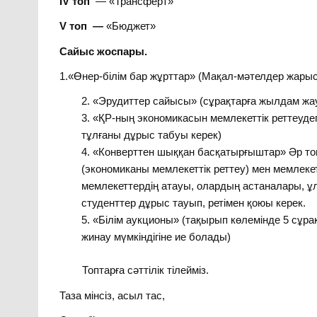
IV
топ
— «Трансферт»
V
топ —
«Бюджет»
Сайыс жоспары.
1.«Өнер-білім бар жұрттар» (Мақал-мәтелдер жарыс
«Эрудиттер сайысы» (сұрақтарға жылдам жауап
«ҚР-ның экономикасын мемлекеттік реттеудегі
тұлғаны дұрыс табуы керек)
«Конверттен шыққан басқатырғыштар» Әр топ 
(экономиканы мемлекеттік реттеу) мен мемлекет
мемлекеттердің атауы, олардың астаналары, 
студенттер дұрыс тауып, ретімен қоюы керек.
«Білім аукционы» (тақырып көлемінде 5 сұр
жинау мүмкіндігіне ие болады)
Топтарға сәттілік тілейміз.
Таза мінсіз, асыл тас,