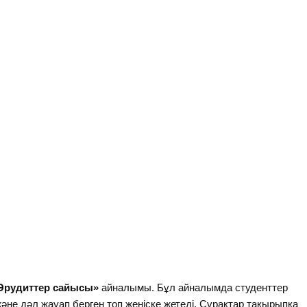
Эрудиттер сайысы»
айналымы. Бұл айналымда студенттер
және дәл жауап берген топ жеңіске жетеді. Сұрақтар тақырыпқа