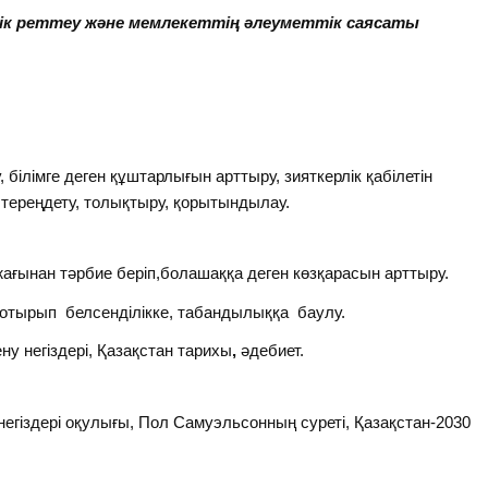
к реттеу және мемлекеттің
әлеуметтік саясаты
білімге деген құштарлығын арттыру, зияткерлік қабілетін
тереңдету, толықтыру, қорытындылау.
ағынан тәрбие беріп,болашаққа деген көзқарасын арттыру.
тырып белсенділікке, табандылыққа баулу.
у негіздері, Қазақстан тарихы
,
әдебиет.
егіздері оқулығы, Пол Самуэльсонның суреті, Қазақстан-2030