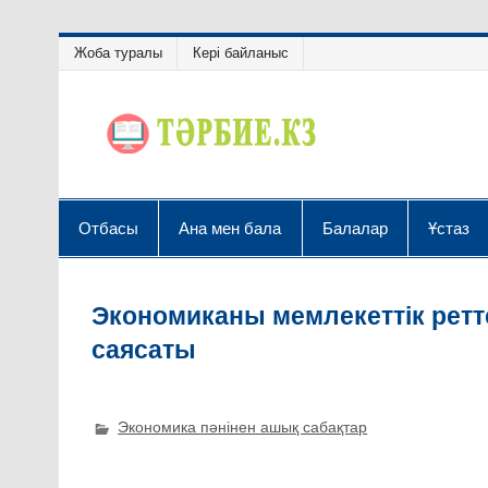
Жоба туралы
Кері байланыс
Отбасы
Ана мен бала
Балалар
Ұстаз
Экономиканы мемлекеттік ретте
саясаты
Экономика пәнінен ашық сабақтар