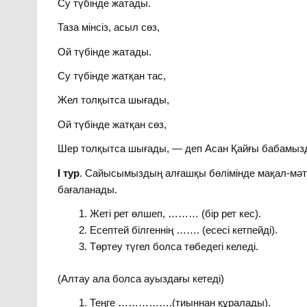
Су түбінде жатады.
Таза мінсіз, асыл сөз,
Ой түбінде жатады.
Су түбінде жатқан тас,
Жел толқытса шығады,
Ой түбінде жатқан сөз,
Шер толқытса шығады, — деп Асан Қайғы бабамызд
І
тур
. Сайысымыздың алғашқы бөлімінде мақал-мәт
бағаланады.
Жеті рет өлшеп, ……… (бір рет кес).
Есептей білгеннің ……. (есесі кетпейді).
Төртеу түгел болса төбедегі келеді.
(Алтау ала болса ауыздағы кетеді)
Теңге …………….(тиыннан құралады).