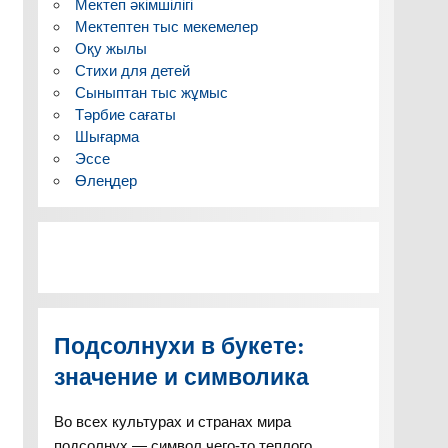
Мектеп әкімшілігі
Мектептен тыс мекемелер
Оқу жылы
Стихи для детей
Сыныптан тыс жұмыс
Тәрбие сағаты
Шығарма
Эссе
Өлеңдер
Подсолнухи в букете:
значение и символика
Во всех культурах и странах мира
подсолнух — символ чего-то теплого,