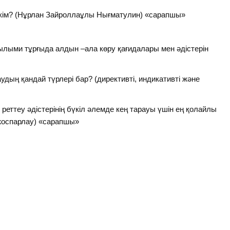
 кім? (Нұрлан Зайроллаұлы Нығматулин) «сарапшы»
ғылыми тұрғыда алдын –ала көру қағидалары мен әдістерін
дың қандай түрлері бар? (директивті, индикативті және
еттеу әдістерінің бүкіл әлемде кең тарауы үшін ең қолайлы
жоспарлау) «сарапшы»