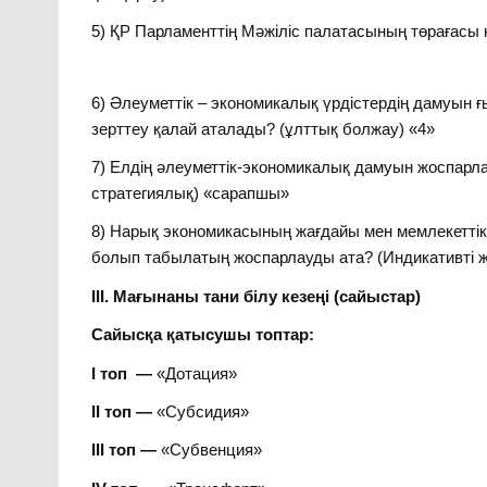
5) ҚР Парламенттің Мәжіліс палатасының төрағасы
6) Әлеуметтік – экономикалық үрдістердің дамуын 
зерттеу қалай аталады? (ұлттық болжау) «4»
7) Елдің әлеуметтік-экономикалық дамуын жоспарлау
стратегиялық) «сарапшы»
8) Нарық экономикасының жағдайы мен мемлекеттік р
болып табылатың жоспарлауды ата? (Индикативті 
ІІІ. Мағынаны тани білу кезеңі (сайыстар)
Сайысқа қатысушы топтар:
І топ —
«Дотация»
ІІ топ —
«Субсидия»
ІІІ топ —
«Субвенция»