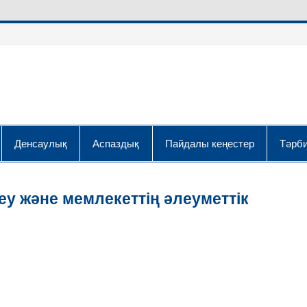
Денсаулық
Аспаздық
Пайдалы кеңестер
Тәрби
у және мемлекеттің әлеуметтік