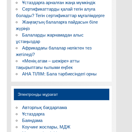
Ұстаздарға арналған жаңа мүмкіндік
Сертификаттарды қалай тегін алуға
болады? Тегін сертификаттар мұғалімдерге
Жаңғақтың балаларға пайдасын біле
жүріңіз
Балаларды жарнамадан алыс
ұстаңыздар
Африкадағы балалар неліктен тез
жетіледі?
«Менің атам – шежіре» атты
тақырыптағы ғылыми еңбек
АНА ТІЛІМ: Бала тәрбиесіндегі орны
Электронды мұрағат
Авторлық бағдарлама
Ұстаздарға
Баяндама
Коучинг жоспары, МДЖ