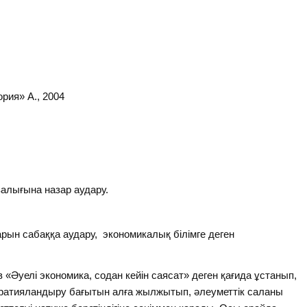
рия» А., 2004
залығына назар аудару.
рын сабаққа аудару, экономикалық білімге деген
«Әуелі экономика, содан кейін саясат» деген қағида ұстанып,
ократияландыру бағытын алға жылжытып, әлеуметтік саланы