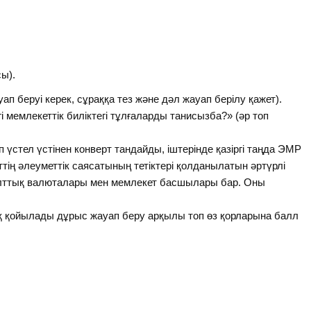
ы).
 беруі керек, сұраққа тез және дәл жауап берілу қажет).
 мемлекеттік биліктегі тұлғаларды танисызба?» (әр топ
үстел үстінен конверт тандайды, іштерінде қазіргі таңда ЭМР
тің әлеуметтік саясатының тетіктері қолданылатын әртүрлі
ұлттық валюталары мен мемлекет басшылары бар. Оны
ақ қойылады дұрыс жауап беру арқылы топ өз қорларына балл