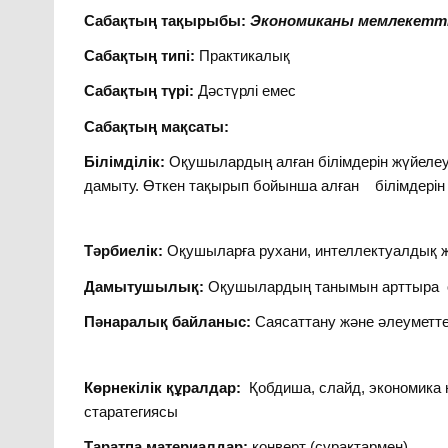
Сабақтың тақырыбы:
Экономиканы мемлекетті
Сабақтың типі:
Практикалық
Сабақтың түрі:
Дәстүрлі емес
Сабақтың мақсаты:
Білімділік:
Оқушылардың алған білімдерін жүйелеу, 
дамыту. Өткен тақырып бойынша алған білімдерін 
Тәрбиелік:
Оқушыларға рухани, интеллектуалдық ж
Дамытушылық:
Оқушылардың танымын арттыра о
Пәнаралық байланыс:
Саясаттану және әлеуметтен
Көрнекілік құралдар:
Қобдиша, слайд, экономика н
старатегиясы
Таратпа материалдар:
конверт (сұрақтармен)