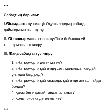
***
Сабақтың барысы:
І.Ұйымдастыру кезеңі:
Оқушылардың сабаққа
дайындығын пысықтау.
ІІ. Үй тапсырмасын тексеру:
Тізім бойынша үй
тапсырмасын тексеру.
ІІІ. Жаңа сабақты түсіндіру
«Натюрморт» дегеніміз не?
«Натюрморт» қай елдің сөзі, мағынасы қандай
ұғымды білдіреді?
«Натрюморт» қай ғасырда, қай елде алғаш пайда
болды?
Қағаз бетін қалай таңдап аламыз?
Колмпоновка дегеніміз не?
***