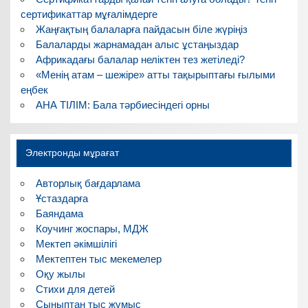
сертификаттар мұғалімдерге
Жаңғақтың балаларға пайдасын біле жүріңіз
Балаларды жарнамадан алыс ұстаңыздар
Африкадағы балалар неліктен тез жетіледі?
«Менің атам – шежіре» атты тақырыптағы ғылыми
еңбек
АНА ТІЛІМ: Бала тәрбиесіндегі орны
Электронды мұрағат
Авторлық бағдарлама
Ұстаздарға
Баяндама
Коучинг жоспары, МДЖ
Мектеп әкімшілігі
Мектептен тыс мекемелер
Оқу жылы
Стихи для детей
Сыныптан тыс жұмыс