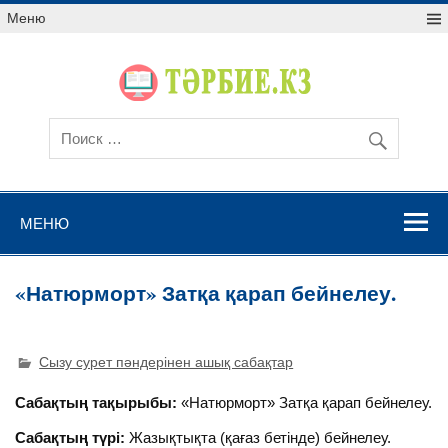
Меню
МЕНЮ
«Натюрморт» Затқа қарап бейнелеу.
Сызу сурет пәндерінен ашық сабақтар
Сабақтың тақырыбы:
«Натюрморт» Затқа қарап бейнелеу.
Сабақтың түрі:
Жазықтықта (қағаз бетінде) бейнелеу.