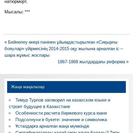
натюрморт.
Мысалы: ***
Навигация
« Бейнелеу өнері пәнінен ұйымдастырылған «Сиқырлы
по
бояулар» үйірмесінің 2014-2015 оқу жылына арналған іс –
записям
шара жұмыс жоспары
1867-1868 жылдардағы реформа »
Жаңа мақалалар
Тимур Турлов заговорил на казахском языке и
строит будущее в Казахстане
Особенности расчета биржевого курса юаня
Подсолнухи в букете: значение и символика
Ұстаздарға арналған жаңа мүмкіндік
Сертификаттарды қалай тегін алуға болады? Тегін