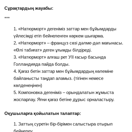
Сұрақтардың жауабы:
***
«Натюрморт» дегеніміз заттар мен бұйымдарды
үйлесімді етіп бейнеленген көркем шығарма.
«Натюрморт» – француз сөзі дәлме-дәл мағынасы.
«Өлі табиғат» деген ұғымды білдіреді.
«Натюрморт» алғаш рет УІІ ғасыр басында
Голландияда пайда болды.
Қағаз бетін заттар мен бұйымдардың көлеміне
байланысты таңдап аламыз. (тігінен немесе
көлденеңінен)
Компоновка дегеніміз – орындалатын жұмыста
жоспарлау. Яғни қағаз бетіне дұрыс орналастыру.
Оқушыларға қойылатын талаптар:
Заттың суретін бір-бірімен салыстыра отырып
бейнелеу.