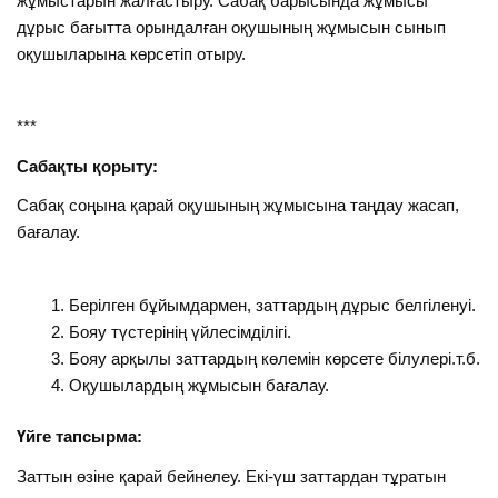
жұмыстарын жалғастыру. Сабақ барысында жұмысы
дұрыс бағытта орындалған оқушының жұмысын сынып
оқушыларына көрсетіп отыру.
***
Сабақты қорыту:
Сабақ соңына қарай оқушының жұмысына таңдау жасап,
бағалау.
Берілген бұйымдармен, заттардың дұрыс белгіленуі.
Бояу түстерінің үйлесімділігі.
Бояу арқылы заттардың көлемін көрсете білулері.т.б.
Оқушылардың жұмысын бағалау.
Үйге тапсырма:
Заттын өзіне қарай бейнелеу. Екі-үш заттардан тұратын