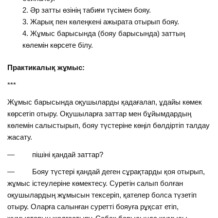
Әр затты өзінің табиғи түсімен бояу.
Жарық пен көлеңкені ажырата отырып бояу.
Жұмыс барысында (бояу барысында) заттың
көлемін көрсете білу.
Практикалық жұмыс:
***
Жұмыс барысында оқушыларды қадағалап, ұдайы көмек
көрсетіп отыру. Оқушыларға заттар мен бұйымдардың
көлемін салыстырып, бояу түстеріне көңіл бөлдіртіп талдау
жасату.
— пішіні қандай заттар?
— Бояу түстері қандай деген сұрақтарды қоя отырып,
жұмыс істеулеріне көмектесу. Суретін салып болған
оқушылардың жұмысын тексеріп, қателер болса түзетіп
отыру. Оларға салынған суретті бояуға рұқсат етіп,