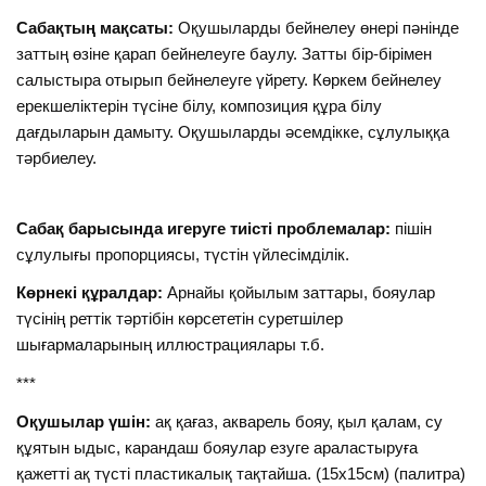
Сабақтың мақсаты:
Оқушыларды бейнелеу өнері пәнінде
заттың өзіне қарап бейнелеуге баулу. Затты бір-бірімен
салыстыра отырып бейнелеуге үйрету. Көркем бейнелеу
ерекшеліктерін түсіне білу, композиция құра білу
дағдыларын дамыту. Оқушыларды әсемдікке, сұлулыққа
тәрбиелеу.
Сабақ барысында игеруге тиісті проблемалар:
пішін
сұлулығы пропорциясы, түстін үйлесімділік.
Көрнекі құралдар:
Арнайы қойылым заттары, бояулар
түсінің реттік тәртібін көрсететін суретшілер
шығармаларының иллюстрациялары т.б.
***
Оқушылар үшін:
ақ қағаз, акварель бояу, қыл қалам, су
құятын ыдыс, карандаш бояулар езуге араластыруға
қажетті ақ түсті пластикалық тақтайша. (15х15см) (палитра)