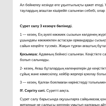
Ал бейнелеу кезінде өте ұқыптылықты қажет етеді.
таулардың ағаштан кішірейіп салынған себебі, олар 
Сурет салу 3 кезеңге бөлінеді.
1 — кезең. Ең әуелі көкжиек сызығын көлденең жүргіз
ұшындағы көкжиекпен астасқан ормандарды сызықт
сайын кеңейте түсеміз. Жақын тұрған ағаштың бұтал
Қосымша:
Адамның бейнесі салынған. Кеңістікте с
болып салынады.
2- кезең. Ағаш бұталардың көлеңкелерін де кеңістік
сұйық және көмескілеу, кейбір жерлері қоюлау бол
3 — кезең. Қалған боялмаған көріністерді толығымен
ІҮ. Сергіту сәті.
Суретті аяқта.
Сурет салу барысында оқушыларға сайқымазақ қонақ
жеткенше не салғысы келгенін ұмытып қалғанын айт