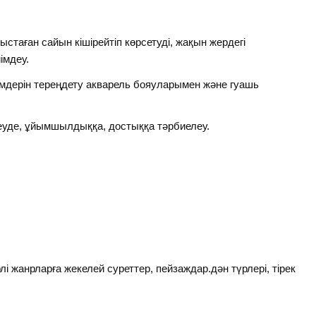
лыстаған сайын кішірейтіп көрсетуді, жақын жердегі
імдеу.
лімдерін тереңдету акварель бояуларымен және гуашь
еуде, ұйымшылдыққа, достыққа тәрбиелеу.
і жанрларға жекелей суреттер, пейзаждар.дән түрлері, тірек