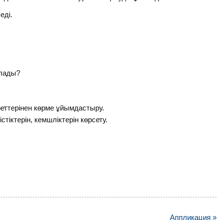
еді.
алады?
ттерінен көрме ұйымдастыру.
іктерін, кемшліктерін көрсету.
Аппликация »