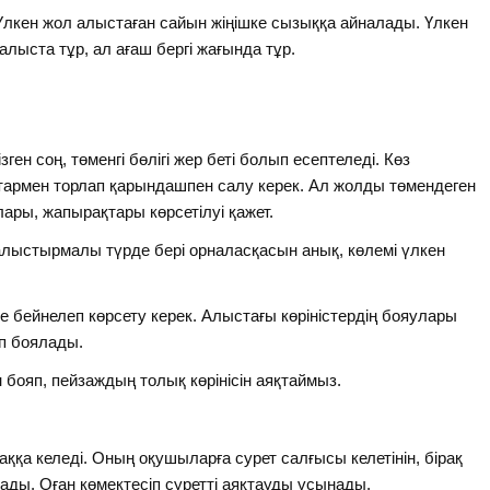
 Үлкен жол алыстаған сайын жіңішке сызыққа айналады. Үлкен
алыста тұр, ал ағаш бергі жағында тұр.
ген соң, төменгі бөлігі жер беті болып есептеледі. Көз
армен торлап қарындашпен салу керек. Ал жолды төмендеген
ары, жапырақтары көрсетілуі қажет.
алыстырмалы түрде бері орналасқасын анық, көлемі үлкен
те бейнелеп көрсету керек. Алыстағы көріністердің бояулары
ып боялады.
 бояп, пейзаждың толық көрінісін аяқтаймыз.
қа келеді. Оның оқушыларға сурет салғысы келетінін, бірақ
ады. Оған көмектесіп суретті аяқтауды ұсынады.