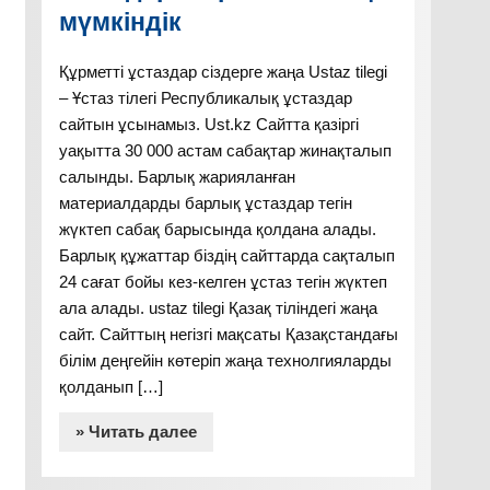
мүмкіндік
Құрметті ұстаздар сіздерге жаңа Ustaz tilegi
– Ұстаз тілегі Республикалық ұстаздар
сайтын ұсынамыз. Ust.kz Сайтта қазіргі
уақытта 30 000 астам сабақтар жинақталып
салынды. Барлық жарияланған
материалдарды барлық ұстаздар тегін
жүктеп сабақ барысында қолдана алады.
Барлық құжаттар біздің сайттарда сақталып
24 сағат бойы кез-келген ұстаз тегін жүктеп
ала алады. ustaz tilegi Қазақ тіліндегі жаңа
сайт. Сайттың негізгі мақсаты Қазақстандағы
білім деңгейін көтеріп жаңа технолгияларды
қолданып […]
» Читать далее