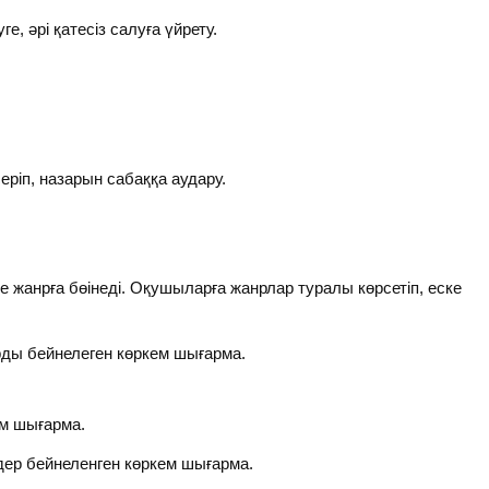
, әрі қатесіз салуға үйрету.
іп, назарын сабаққа аудару.
 жанрға бөінеді. Оқушыларға жанрлар туралы көрсетіп, еске
рды бейнелеген көркем шығарма.
ем шығарма.
ңдер бейнеленген көркем шығарма.