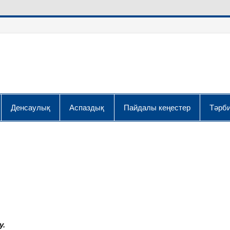
Денсаулық
Аспаздық
Пайдалы кеңестер
Тәрби
у.