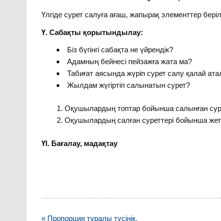
Үлгіде сурет салуға ағаш, жапырақ элементтер беріл
Ү. Сабақты қорытындылау:
Біз бүгінгі сабақта не үйрендік?
Адамның бейнесі пейзажға жата ма?
Табиғат аясында жүріп сурет салу қалай ат
Жылдам жүгіртіп салынатын сурет?
Оқушылардың топтар бойынша салынған суре
Оқушылардың салған суреттері бойынша жетіст
ҮІ. Бағалау, мадақтау
Навигация
« Пропорция туралы түсінік.