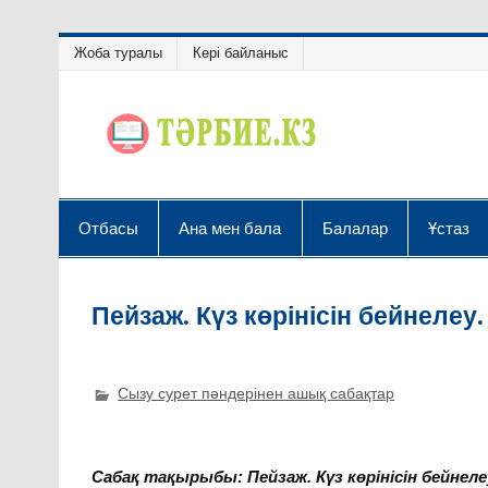
Жоба туралы
Кері байланыс
Отбасы
Ана мен бала
Балалар
Ұстаз
Пейзаж. Күз көрінісін бейнелеу.
Сызу сурет пәндерінен ашық сабақтар
Сабақ тақырыбы: Пейзаж. Күз көрінісін бейнеле