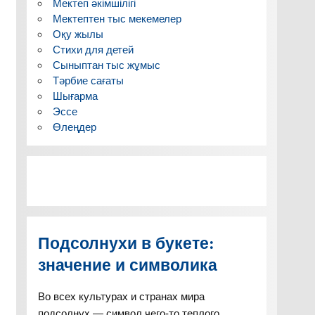
Мектеп әкімшілігі
Мектептен тыс мекемелер
Оқу жылы
Стихи для детей
Сыныптан тыс жұмыс
Тәрбие сағаты
Шығарма
Эссе
Өлеңдер
Подсолнухи в букете:
значение и символика
Во всех культурах и странах мира
подсолнух — символ чего-то теплого,