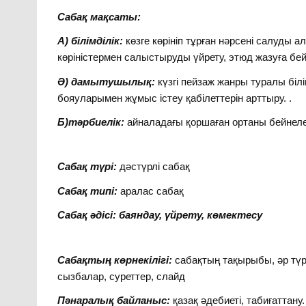
Сабақ мақсаты:
А) білімділік:
көзге көрініп тұрған нәрсені салуды а
көріністермен салыстыруды үйрету, этюд жазуға бей
Ә) дамытушылық:
күзгі пейзаж жанры туралы бі
бояуларымен жұмыс істеу қабілеттерін арттыру. .
Б)тәрбиелік:
айналадағы қоршаған ортаны бейнел
Сабақ түрі:
дәстүрлі сабақ
Сабақ типі:
аралас сабақ
Сабақ әдісі: баяндау, үйрету, көмектесу
Сабақтың көрнекілігі:
сабақтың тақырыбы, әр түрл
сызбалар, суреттер, слайд
Пәнаралық байланыс:
қазақ әдебиеті, табиғаттану.