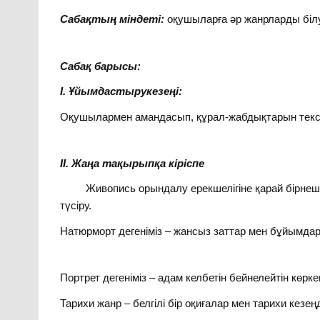
Сабақтың міндеті:
оқушыларға әр жанрларды білуге
Сабақ барысы:
І. Ұйымдастырукезеңі:
Оқушылармен амандасып, құрал-жабдықтарын тексер
ІІ. Жаңа тақырыпқа кіріспе
Живопись орындалу ерекшелігіне қарай бірнеше
түсіру.
Натюрморт дегеніміз – жансыз заттар мен бұйымда
Портрет дегеніміз – адам келбетін бейнелейтін көрк
Тарихи жанр – белгілі бір оқиғалар мен тарихи кезе