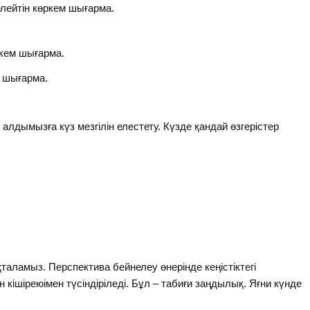
елейтін көркем шығарма.
ркем шығарма.
м шығарма.
алдымызға күз мезгілін елестету. Күзде қандай өзгерістер
аламыз. Перспектива бейнелеу өнерінде кеңістіктегі
н кішіреюімен түсіндіріледі. Бұл – табиғи заңдылық. Яғни күнде