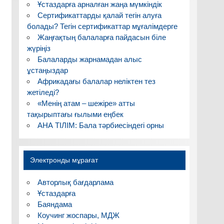
Ұстаздарға арналған жаңа мүмкіндік
Сертификаттарды қалай тегін алуға
болады? Тегін сертификаттар мұғалімдерге
Жаңғақтың балаларға пайдасын біле
жүріңіз
Балаларды жарнамадан алыс
ұстаңыздар
Африкадағы балалар неліктен тез
жетіледі?
«Менің атам – шежіре» атты
тақырыптағы ғылыми еңбек
АНА ТІЛІМ: Бала тәрбиесіндегі орны
Электронды мұрағат
Авторлық бағдарлама
Ұстаздарға
Баяндама
Коучинг жоспары, МДЖ