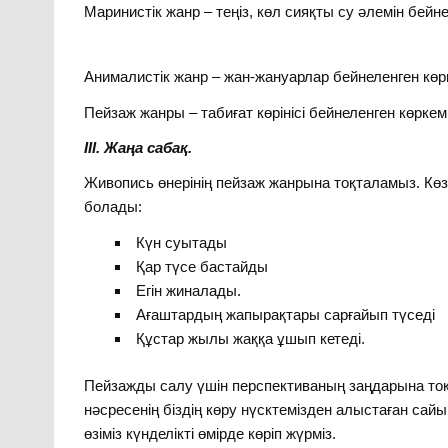
Маринистік жанр – теңіз, көл сияқты су әлемін бейн
Анималистік жанр – жан-жануарлар бейнеленген кө
Пейзаж жанры – табиғат көрінісі бейнеленген көрке
ІІІ. Жаңа сабақ.
Живопись өнерінің пейзаж жанрына тоқталамыз. Көз 
болады:
Күн суытады
Қар түсе бастайды
Егін жиналады.
Ағаштардың жапырақтары сарғайып түседі
Құстар жылы жаққа ұшып кетеді.
Пейзажды салу үшін перспективаның заңдарына тоқт
нәсресенің біздің көру нүсктемізден алыстаған сайы
өзіміз күнделікті өмірде көріп жүрміз.