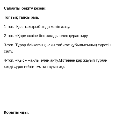
Сабақты бекіту кезеңі:
Топтық тапсырма.
1-топ. Қыс тақырыбында мәтін жазу.
2-топ. «Қар» сөзіне бес жолды өлең құрастыру.
3-топ. Тұрар байқаған қысқы табиғат құбылысының суретін
салу.
4-топ. «Қыс» жайлы өлең айту.Мәтіннен қар жауып тұрған
кезді суреттейтін тұсты тауып оқы.
Қорытынды.