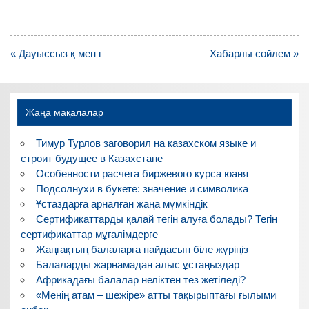
Навигация
« Дауыссыз қ мен ғ
Хабарлы сөйлем »
по
записям
Жаңа мақалалар
Тимур Турлов заговорил на казахском языке и
строит будущее в Казахстане
Особенности расчета биржевого курса юаня
Подсолнухи в букете: значение и символика
Ұстаздарға арналған жаңа мүмкіндік
Сертификаттарды қалай тегін алуға болады? Тегін
сертификаттар мұғалімдерге
Жаңғақтың балаларға пайдасын біле жүріңіз
Балаларды жарнамадан алыс ұстаңыздар
Африкадағы балалар неліктен тез жетіледі?
«Менің атам – шежіре» атты тақырыптағы ғылыми