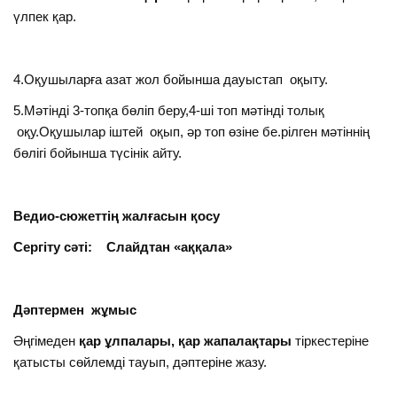
үлпек қар.
4.Оқушыларға азат жол бойынша дауыстап оқыту.
5.Мәтінді 3-топқа бөліп беру,4-ші топ мәтінді толық
оқу.Оқушылар іштей оқып, әр топ өзіне бе.рілген мәтіннің
бөлігі бойынша түсінік айту.
Ведио-сюжеттің жалғасын қосу
Сергіту сәті: Слайдтан «аққала»
Дәптермен жұмыс
Әңгімеден
қар ұлпалары, қар жапалақтары
тіркестеріне
қатысты сөйлемді тауып, дәптеріне жазу.