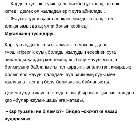
— Қардың түсі ақ, суық, қолымызбен ұстасақ, ол еріп
кетеді, демек ол жылыдан еріп суға айналады.
— Жауып тұрған қарға алақанымызды тоссақ – ол
алақанымызда ақ ұлпа болып көрінеді.
Мұғалімнің түсіндіруі:
Қар-түсі ақ,дыбыссыз,салмағы тым жеңіл, дене
түршіктірерлік суық болады,жылудың әсерінен суға
айналады.Қардың көлбемей,тік , баяу жаууы желдің
болмауына байланысты, ал қардың жапалақтап, қиыршық
болып ери жаууы даладағы ауа райының сууы мен
жылуына , желдің болу-болмауына байланысты.
Демек күздегі жауын, жаздағы жаңбыр және қыс мезгіліндегі
қар –бұлар жауын-шашынға жатады.
«Қар туралы не білеміз?» Видео –сюжетке назар
аударамыз.