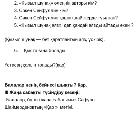
«Қызыл шұнақ» өлеңнің авторы кім?
Сәкен Сейфуллин кім?
Сәкен Сейфуллин қашан ,қай жерде туылған?
«Қызыл шұнақ аяз» деп қандай аязды айтады екен ?
(Қызыл шұнақ — бет қаратпайтын аяз, үскірік).
Қыста ғана болады.
Ұстасаң қолың тоңады?(қар)
Балалар ненің бейнесі шықты? Қар.
ІІІ Жаңа сабақты түсіндіру кезеңі:
-Балалар, бүгінгі жаңа сабағымыз Сафуан
Шаймерденовтың «Қар » мәтіні.