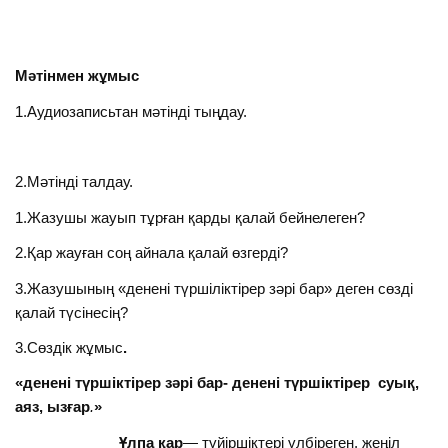
Мәтінмен жұмыс
1.Аудиозаписьтан мәтінді тыңдау.
2.Мәтінді талдау.
1.Жазушы жауып тұрған қарды қалай бейнелеген?
2.Қар жауған соң айнала қалай өзгерді?
3.Жазушының «денені түршіліктірер зәрі бар» деген сөзді
қалай түсінесің?
3.Сөздік жұмыс
.
«денені түршіктірер зәрі бар-
денені түршіктірер суық,
аяз, ызғар
.
»
Ұлпа қар
— түйіршіктері үлбіреген, жеңіл