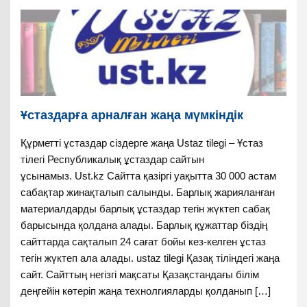
Ұстаздарға арналған жаңа мүмкіндік
Құрметті ұстаздар сіздерге жаңа Ustaz tilegi – Ұстаз
тілегі Республикалық ұстаздар сайтын
ұсынамыз. Ust.kz Сайтта қазіргі уақытта 30 000 астам
сабақтар жинақталып салынды. Барлық жарияланған
материалдарды барлық ұстаздар тегін жүктеп сабақ
барысында қолдана алады. Барлық құжаттар біздің
сайттарда сақталып 24 сағат бойы кез-келген ұстаз
тегін жүктеп ала алады. ustaz tilegi Қазақ тіліндегі жаңа
сайт. Сайттың негізгі мақсаты Қазақстандағы білім
деңгейін көтеріп жаңа технолгияларды қолданып […]