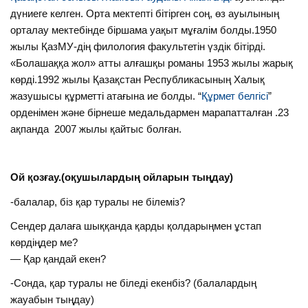
дүниеге келген. Орта мектепті бітірген соң, өз ауылының
орталау мектебінде біршама уақыт мұғалім болды.1950
жылы ҚазМУ-дің филология факультетін үздік бітірді.
«Болашаққа жол» атты алғашқы романы 1953 жылы жарық
көрді.1992 жылы Қазақстан Республикасының Халық
жазушысы құрметті атағына ие болды. “
Құрмет белгісі
”
орденімен және бірнеше медальдармен марапатталған .23
ақпанда 2007 жылы қайтыс болған.
Ой қозғау.(оқушылардың ойларын тыңдау)
-балалар, біз қар туралы не білеміз?
Сендер далаға шыққанда қарды қолдарыңмен ұстап
көрдіңдер ме?
— Қар қандай екен?
-Сонда, қар туралы не біледі екенбіз? (балалардың
жауабын тыңдау)