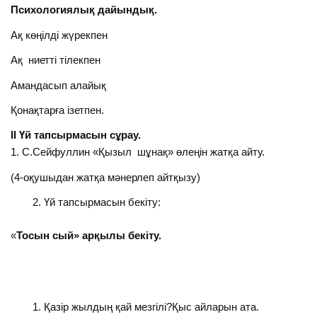
Психологиялық дайындық.
Ақ көңілді жүрекпен
Ақ ниетті тілекпен
Амандасып алайық
Қонақтарға ізетпен.
ІІ Үй тапсырмасын сұрау.
1. С.Сейфуллин «Қызыл шұнақ» өлеңін жатқа айту.
(4-оқушыдан жатқа мәнерлеп айтқызу)
Үй тапсырмасын бекіту:
«
Тосын сый» арқылы бекіту.
Қазір жылдың қай мезгілі?Қыс айларын ата.