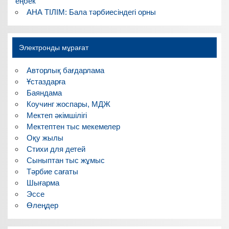
еңбек
АНА ТІЛІМ: Бала тәрбиесіндегі орны
Электронды мұрағат
Авторлық бағдарлама
Ұстаздарға
Баяндама
Коучинг жоспары, МДЖ
Мектеп әкімшілігі
Мектептен тыс мекемелер
Оқу жылы
Стихи для детей
Сыныптан тыс жұмыс
Тәрбие сағаты
Шығарма
Эссе
Өлеңдер