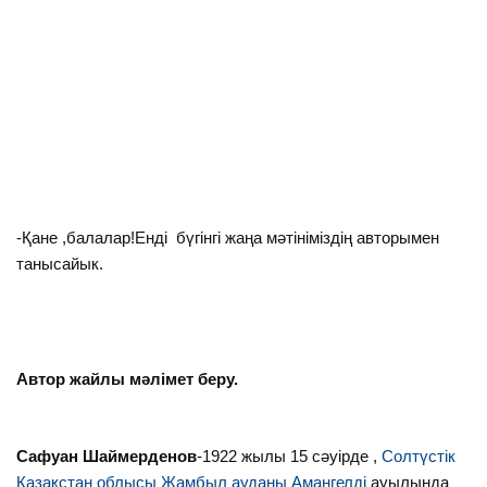
-Қане ,балалар!Енді бүгінгі жаңа мәтініміздің авторымен
танысайык.
Автор жайлы мәлімет беру.
Сафуан Шаймерденов
-1922 жылы 15 сәуірде ,
Солтүстік
Қазақстан облысы
Жамбыл ауданы
Амангелді
ауылында