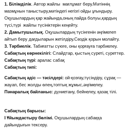
1. Білімділік
. Автор жайлы мағлұмат беру.Мәтіннің
мазмұнын таныстыру,мәтіндегі негізгі ойды ұғындыру.
Оқушылардың қар жайында,оның пайда болуы,қардың
түсі,түрі жайлы түсініктерін кеңейту.
2. Дамытушылық
. Оқушылардың түсінгенін әңгімелеп
айтып беру дағдыларын жетілдіру.Сөздік қорын молайту.
3. Тәрбиелік
. Табиғатты сүюге, оны қорғауға тәрбиелеу.
Сабақтың көрнекілігі:
Слайдтар, қыстың суреті, суреттер.
Сабақтың түрі
: аралас сабақ
Сабақтың типі:
Сабақтың әдіс — тәсілдері:
ой-қозғау,түсіндіру, сұрақ —
жауап, бес жолды өлең,топтық жұмыс,әңгімелеу.
Пәнаралық байланыс
: дүниетану, бейнелеу, қазақ тілі.
Сабақтың барысы:
І Ұйымдастыру бөлімі.
Оқушылардың сабаққа
дайындығын тексеру.