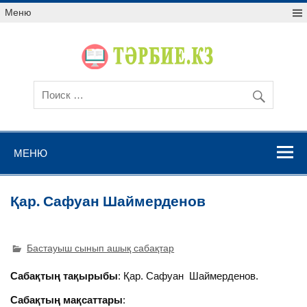
Меню
МЕНЮ
Қар. Сафуан Шаймерденов
Бастауыш сынып ашық сабақтар
Сабақтың тақырыбы
: Қар. Сафуан Шаймерденов.
Сабақтың мақсаттары
: