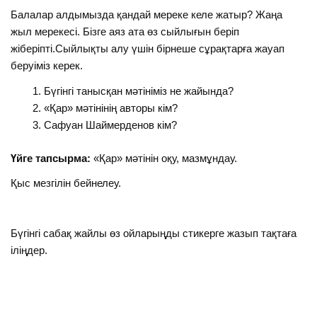
Балалар алдымызда қандай мереке келе жатыр? Жаңа
жыл мерекесі. Бізге аяз ата өз сыйлығын беріп
жіберіпті.Сыйлықты алу үшін бірнеше сұрақтарға жауап
беруіміз керек.
Бүгінгі танысқан мәтініміз не жайында?
«Қар» мәтінінің авторы кім?
Сафуан Шаймерденов кім?
Үйге тапсырма:
«Қар» мәтінін оқу, мазмұндау.
Қыс мезгілін бейнелеу.
Бүгінгі сабақ жайлы өз ойларыңды стикерге жазып тақтаға
іліңдер.