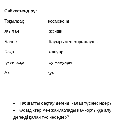
Сәйкестендіру:
Тоқылдақ қосмекенді
Жылан жәндік
Балық бауырымен жорғалаушы
Бақа жануар
Құмырсқа су жануары
Аю құс
Табиғатты сақтау дегенді қалай түсінесіндер?
Өсімдіктер мен жануарлады қамқорлыққа алу
дегенді қалай түсінесіндер?