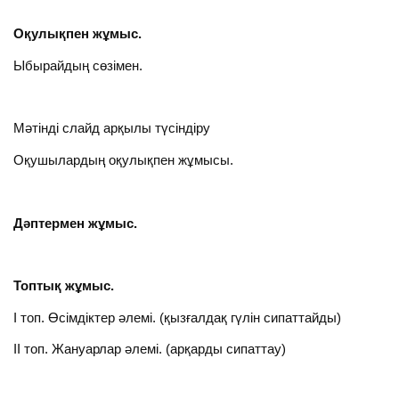
Оқулықпен жұмыс.
Ыбырайдың сөзімен.
Мәтінді слайд арқылы түсіндіру
Оқушылардың оқулықпен жұмысы.
Дәптермен жұмыс.
Топтық жұмыс.
І топ. Өсімдіктер әлемі. (қызғалдақ гүлін сипаттайды)
ІІ топ. Жануарлар әлемі. (арқарды сипаттау)