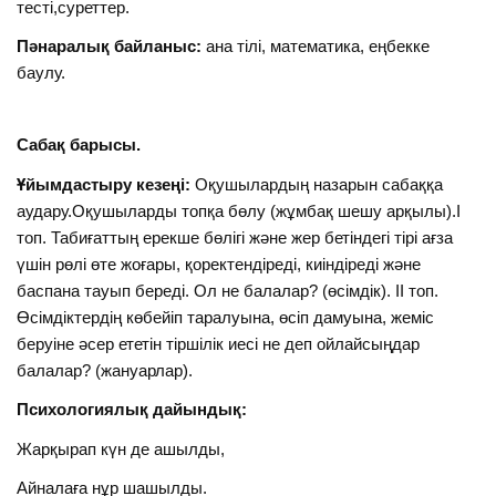
тесті,суреттер.
Пәнаралық байланыс:
ана тілі, математика, еңбекке
баулу.
Сабақ барысы.
Ұйымдастыру кезеңі:
Оқушылардың назарын сабаққа
аудару.Оқушыларды топқа бөлу (жұмбақ шешу арқылы).І
топ. Табиғаттың ерекше бөлігі және жер бетіндегі тірі ағза
үшін рөлі өте жоғары, қоректендіреді, киіндіреді және
баспана тауып береді. Ол не балалар? (өсімдік). ІІ топ.
Өсімдіктердің көбейіп таралуына, өсіп дамуына, жеміс
беруіне әсер ететін тіршілік иесі не деп ойлайсыңдар
балалар? (жануарлар).
Психологиялық дайындық:
Жарқырап күн де ашылды,
Айналаға нұр шашылды.