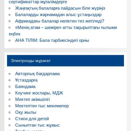
сертификаттар мұғалімдерге
Жаңғақтың балаларға пайдасын біле жүріңіз
Балаларды жарнамадан алыс ұстаңыздар
Африкадағы балалар неліктен тез жетіледі?
«Менің атам – шежіре» атты тақырыптағы ғылыми
еңбек
АНА ТІЛІМ: Бала тәрбиесіндегі орны
Электронды мұрағат
Авторлық бағдарлама
Ұстаздарға
Баяндама
Коучинг жоспары, МДЖ
Мектеп әкімшілігі
Мектептен тыс мекемелер
Оқу жылы
Стихи для детей
Сыныптан тыс жұмыс