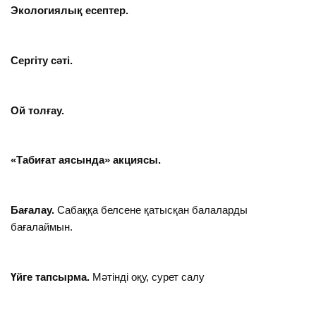
Экологиялық есептер.
Сергіту сәті.
Ой толғау.
«Табиғат аясында» акциясы.
Бағалау.
Сабаққа белсене қатысқан балаларды
бағалаймын.
Үйге тапсырма.
Мәтінді оқу, сурет салу