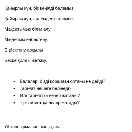
Қайырлы күн, біз көңілді баламыз,
Қайырлы күн, сәлемдесіп аламыз.
Мақсатымыз білім алу
Міндетіміз еңбектену,
Еңбектену арқылы
Беске қолды жеткізу.
Балалар, бізді қоршаған ортаны не дейді?
Табиғат нешеге бөлінеді?
Өлі табиғатқа нелер жатады?
Тірі табиғатқа нелер жатады?
Үй тапсырмасын пысықтау.