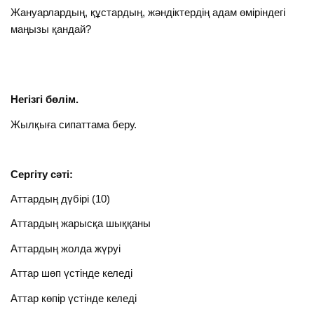
Жануарлардың, құстардың, жәндіктердің адам өміріндегі
маңызы қандай?
Негізгі бөлім.
Жылқыға сипаттама беру.
Сергіту сәті:
Аттардың дүбірі (10)
Аттардың жарысқа шыққаны
Аттардың жолда жүруі
Аттар шөп үстінде келеді
Аттар көпір үстінде келеді