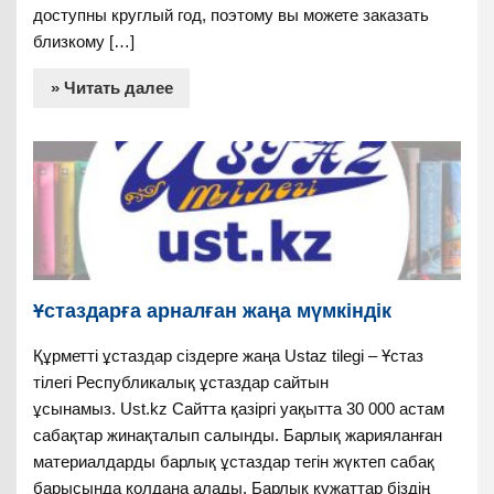
доступны круглый год, поэтому вы можете заказать
близкому […]
» Читать далее
Ұстаздарға арналған жаңа мүмкіндік
Құрметті ұстаздар сіздерге жаңа Ustaz tilegi – Ұстаз
тілегі Республикалық ұстаздар сайтын
ұсынамыз. Ust.kz Сайтта қазіргі уақытта 30 000 астам
сабақтар жинақталып салынды. Барлық жарияланған
материалдарды барлық ұстаздар тегін жүктеп сабақ
барысында қолдана алады. Барлық құжаттар біздің