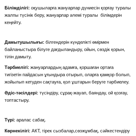
Білімділігі:
оқушыларға жануарлар дүниесін қорғау туралы
жалпы түсінік беру, жануарлар әлемі туралы білімдерін
кеңейту.
Дамытушылығы:
білгендерін күнделікті өмірмен
байланыстыра білуге дағдыландыру, ойын, сөздік қорын,
тілін дамыту.
Тәрбиелігі:
жануарлардың адамға, қоршаған ортаға
тигізетін пайдасын ұғындыра отырып, оларға қамқор болып,
жойылып кетуден сақтауға, қол ұштарын беруге тәрбиелеу.
Әдіс-тәсілдері:
түсіндіру, сұрақ-жауап, баяндау, ой қозғау,
топтастыру.
Түрі:
аралас сабақ.
Көрнекілігі:
АКТ, тірек сызбалар,сөзжұмбақ, сәйкестендіру