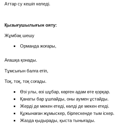
Аттар су кешіп келеді.
Қызығушылығын ояту:
Жұмбақ шешу
Орманда жоғары,
Ағашқа қонады.
Тұмсығын балға етіп,
Тоқ, тоқ, тоқ соғады.
Өзі улы, өзі шұбар, көрген адам өте қорқар.
Қанаты бар ұшпайды, оны аумен ұстайды.
Жерді де мекен етеді, көлді де мекен етеді.
Құжынаған жұмыскер, бірлескенде тым іскер.
Жазда қыдырады, қыста тынығады.