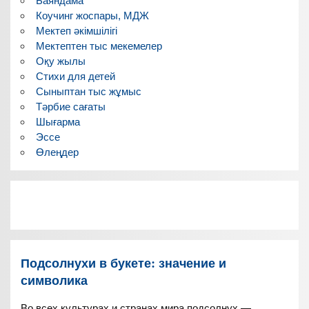
Баяндама
Коучинг жоспары, МДЖ
Мектеп әкімшілігі
Мектептен тыс мекемелер
Оқу жылы
Стихи для детей
Сыныптан тыс жұмыс
Тәрбие сағаты
Шығарма
Эссе
Өлеңдер
Подсолнухи в букете: значение и
символика
Во всех культурах и странах мира подсолнух —