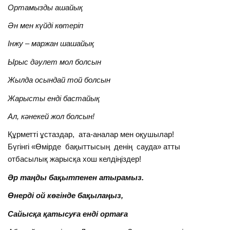
Ортамызды ашайық
Ән мен күйді көтеріп
Інжу – маржан шашайық
Ырыс дәулет мол болсын
Жылда осындай той болсын
Жарысты енді бастайық
Ал, кәнекей жол болсын!
Құрметті ұстаздар, ата-аналар мен оқушылар!
Бүгінгі «Өмірде бақыттысың денің сауда» атты
отбасылық жарысқа хош келдіңіздер!
Әр таңды бақытпенен атырамыз.
Өнерді ой көгінде бақылаңыз,
Сайысқа қатысуға енді ортаға