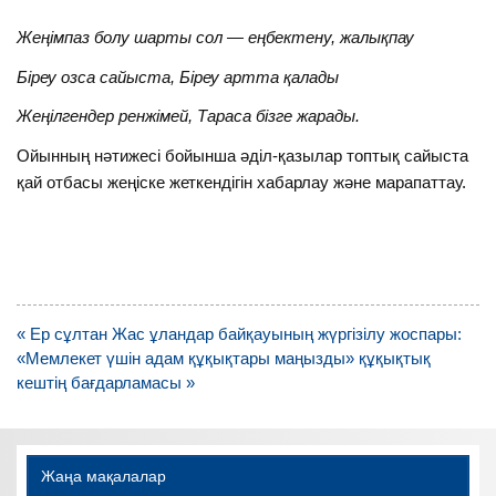
Жеңімпаз болу шарты сол — еңбектену, жалықпау
Біреу озса сайыста, Біреу артта қалады
Жеңілгендер ренжімей, Тараса бізге жарады.
Ойынның нәтижесі бойынша әділ-қазылар топтық сайыста
қай отбасы жеңіске жеткендігін хабарлау және марапаттау.
Навигация
« Ер сұлтан Жас ұландар байқауының жүргізілу жоспары:
по
«Мемлекет үшін адам құқықтары маңызды» құқықтық
записям
кештің бағдарламасы »
Жаңа мақалалар