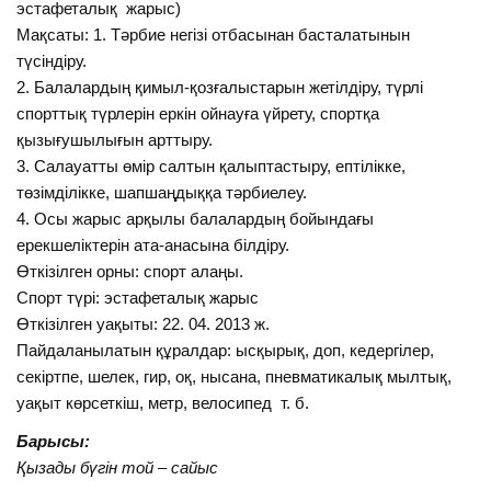
эстафеталық жарыс)
Мақсаты: 1. Тәрбие негізі отбасынан басталатынын
түсіндіру.
2. Балалардың қимыл-қозғалыстарын жетілдіру, түрлі
спорттық түрлерін еркін ойнауға үйрету, спортқа
қызығушылығын арттыру.
3. Салауатты өмір салтын қалыптастыру, ептілікке,
төзімділікке, шапшаңдыққа тәрбиелеу.
4. Осы жарыс арқылы балалардың бойындағы
ерекшеліктерін ата-анасына білдіру.
Өткізілген орны: спорт алаңы.
Спорт түрі: эстафеталық жарыс
Өткізілген уақыты: 22. 04. 2013 ж.
Пайдаланылатын құралдар: ысқырық, доп, кедергілер,
секіртпе, шелек, гир, оқ, нысана, пневматикалық мылтық,
уақыт көрсеткіш, метр, велосипед т. б.
Барысы:
Қызады бүгін той – сайыс