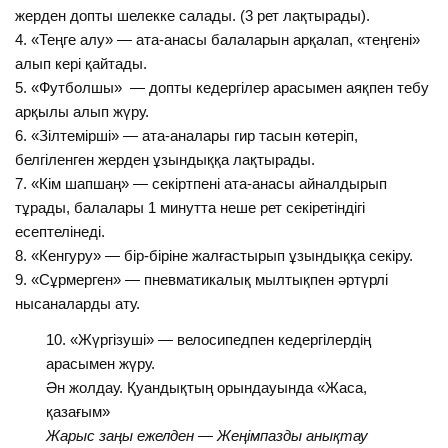
жерден допты шелекке салады. (3 рет лақтырады).
4. «Теңге алу» — ата-анасы балаларын арқалап, «теңгені»
алып кері қайтады.
5. «Футболшы» — допты кедергілер арасымен аяқпен тебу
арқылы алып жүру.
6. «Зілтемірші» — ата-аналары гир тасын көтеріп,
белгіленген жерден ұзындыққа лақтырады.
7. «Кім шапшаң» — секіртпені ата-анасы айналдырып
тұрады, балалары 1 минутта неше рет секіретіндігі
есептелінеді.
8. «Кенгуру» — бір-біріне жалғастырып ұзындыққа секіру.
9. «Сұрмерген» — пневматикалық мылтықпен әртүрлі
нысаналарды ату.
«Жүргізуші» — велосипедпен кедергілердің
арасымен жүру.
Ән жолдау. Қуандықтың орындауында «Жаса,
қазағым»
Жарыс заңы ежелден — Жеңімпазды анықтау