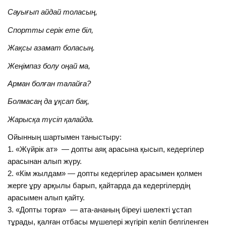
Сауығып айдай толасың,
Спортты серік ете біл,
Жақсы азамат боласың.
Жеңімпаз болу оңай ма,
Арман болған талайға?
Болмасаң да ұқсап бақ,
Жарысқа түсіп қалайда.
Ойынның шартымен таныстыру:
1. «Жүйрік ат» — допты аяқ арасына қысып, кедергілер
арасынан алып жүру.
2. «Кім жылдам» — допты кедергілер арасымен қолмен
жерге ұру арқылы барып, қайтарда да кедергілердің
арасымен алып қайту.
3. «Допты торға» — ата-ананың біреуі шелекті ұстап
тұрады, қалған отбасы мүшелері жүгіріп келіп белгіленген