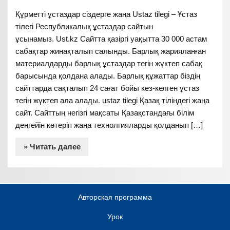
Құрметті ұстаздар сіздерге жаңа Ustaz tilegi – Ұстаз
тілегі Республикалық ұстаздар сайтын
ұсынамыз. Ust.kz Сайтта қазіргі уақытта 30 000 астам
сабақтар жинақталып салынды. Барлық жарияланған
материалдарды барлық ұстаздар тегін жүктеп сабақ
барысында қолдана алады. Барлық құжаттар біздің
сайттарда сақталып 24 сағат бойы кез-келген ұстаз
тегін жүктеп ала алады. ustaz tilegi Қазақ тіліндегі жаңа
сайт. Сайттың негізгі мақсаты Қазақстандағы білім
деңгейін көтеріп жаңа технолгияларды қолданып […]
» Читать далее
Авторская программа
Урок