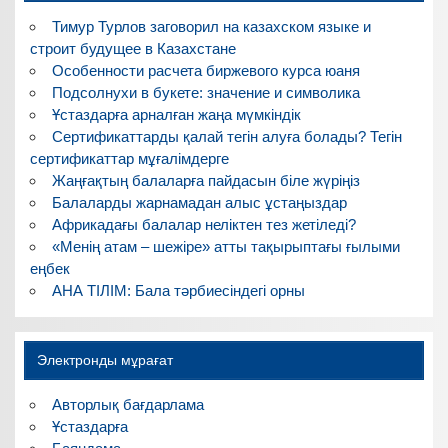
Тимур Турлов заговорил на казахском языке и
строит будущее в Казахстане
Особенности расчета биржевого курса юаня
Подсолнухи в букете: значение и символика
Ұстаздарға арналған жаңа мүмкіндік
Сертификаттарды қалай тегін алуға болады? Тегін
сертификаттар мұғалімдерге
Жаңғақтың балаларға пайдасын біле жүріңіз
Балаларды жарнамадан алыс ұстаңыздар
Африкадағы балалар неліктен тез жетіледі?
«Менің атам – шежіре» атты тақырыптағы ғылыми
еңбек
АНА ТІЛІМ: Бала тәрбиесіндегі орны
Электронды мұрағат
Авторлық бағдарлама
Ұстаздарға