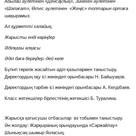
Абылай әулетінен «Денсаулық», Зинекен әулетінен
«Шапағат», Өтес әулетінен «Жеңіс» топтарын ортаға
шақырамыз.
Ал құрметті халайық,
Жарысты енді көріңдер
Әділқазы алқасы
Әділ баға беріңдер.-дей келе
Бүгінгі төрелік жасайтын әділ-қазылармен таныстыру.
Директордың оқу ісі жөніндегі орынбасары Н. Байшуақов.
Директордың тәрбие ісі жөніндегі орынбасары А. Келдібаев.
Класс жетекшілер бірлестігінің жетекшісі Б. Туралина.
Жарысқа қатысушы отбасылар өз тобымен таныстыру.
Ән жолдау: Жарқыраның орындауында «Саржайлау»
Шынықсаң шымыр боласың,