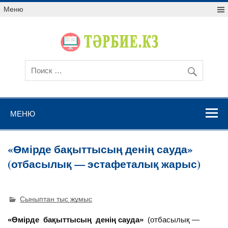
Меню
МЕНЮ
«Өмірде бақыттысың денің сауда»
(отбасылық — эстафеталық жарыс)
Сыныптан тыс жұмыс
«Өмірде бақыттысың денің сауда»
(отбасылық —