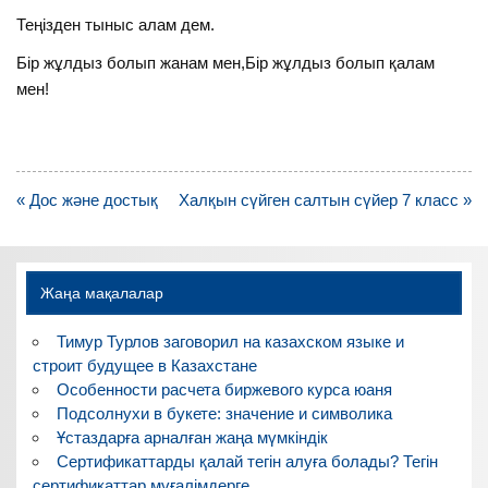
Теңізден тыныс алам дем.
Бір жұлдыз болып жанам мен,Бір жұлдыз болып қалам
мен!
Навигация
« Дос және достық
Халқын сүйген салтын сүйер 7 класс »
по
записям
Жаңа мақалалар
Тимур Турлов заговорил на казахском языке и
строит будущее в Казахстане
Особенности расчета биржевого курса юаня
Подсолнухи в букете: значение и символика
Ұстаздарға арналған жаңа мүмкіндік
Сертификаттарды қалай тегін алуға болады? Тегін
сертификаттар мұғалімдерге