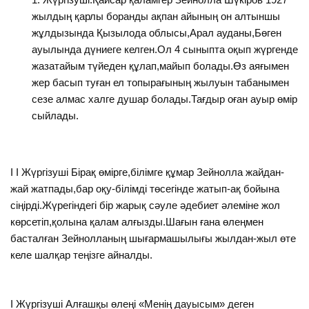
жылдың қарлы боранды ақпан айының он алтыншы
жұлдызында Қызылода облысы,Арал ауданы,Бөген
ауылында дүниеге келген.Ол 4 сыныпта оқып жүргенде
жазатайым түйеден құлап,майып болады.Өз аяғымен
жер басып туған ел топырағының жылуын табанымен
сезе алмас халге душар болады.Тағдыр оған ауыр өмір
сыйлады.
I I Жүргізуші Бірақ өмірге,білімге құмар Зейнолла жайдан-
жай жатпады,бар оқу-білімді төсегінде жатып-ақ бойына
сіңірді.Жүрегіндегі бір жарық сәуле әдебиет әлеміне жол
көрсетіп,қолына қалам алғызды.Шағын ғана өлеңмен
басталған Зейнолланың шығармашылығы жылдан-жыл өте
келе шалқар теңізге айналды.
I Жүргізуші Алғашқы өлеңі «Менің дауысым» деген