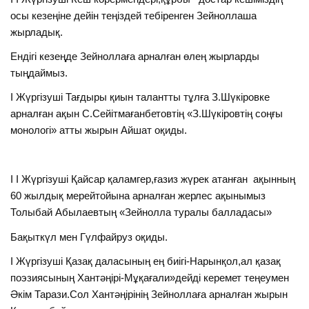
осы кезеңіне дейін теңіздей тебіренген Зейноллаша
жырладық.
Ендігі кезеңде Зейноллаға арналған өлең жырларды
тыңдаймыз.
I Жүргізуші Тағдыры қиын талантты тұлға З.Шүкіровке
арналған ақын С.Сейітмағанбетовтің «З.Шүкіровтің соңғы
монологі» атты жырын Айшат оқиды.
I I Жүргізуші Қайсар қаламгер,ғазиз жүрек атанған ақынның
60 жылдық мерейтойына арналған жерлес ақынымыз
Толыбай Абылаевтың «Зейнолла туралы балладасы»
Бақыткүл мен Гүлфайруз оқиды.
I Жүргізуші Қазақ даласының ең биігі-Нарынқол,ал қазақ
поэзиясының Хантәңірі-Мұқағали»дейді керемет теңеумен
Әкім Тарази.Сол Хантәңірінің Зейноллаға арналған жырын