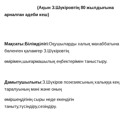
(Ақын З.Шүкіровтің 80 жылдығына
арналған әдеби кеш)
Мақсаты:Білімділігі
:Оқушыларды халық махаббатына
бөленген қаламгер З.Шүкіровтің
өмірімен,шығармашылық еңбектерімен таныстыру.
Дамытушылығы
:З.Шүкіров поэезиясының халыққа кең
таралуының мәні және оның
өміршеңдігінің сыры неде екендігін
таныту,түсіндіру,сезіндіру.