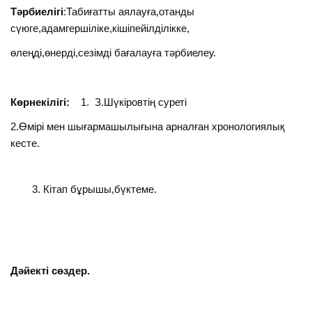
Тәрбиелігі
:Табиғатты аялауға,отанды
сүюге,адамгершіліке,кішіпейілділікке,
өлеңді,өнерді,сезімді бағалауға тәрбиелеу.
Көрнекілігі:
1. З.Шүкіровтің суреті
2.Өмірі мен шығармашылығына арналған хронологиялық
кесте.
Кітап бұрышы,бүктеме.
Дәйекті сөздер.