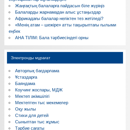
Жаңғақтың балаларға пайдасын біле жүріңіз
Балаларды жарнамадан алыс ұстаңыздар
Африкадағы балалар неліктен тез жетіледі?
«Менің атам – шежіре» атты тақырыптағы ғылыми
еңбек
АНА ТІЛІМ: Бала тәрбиесіндегі орны
Электронды мұрағат
Авторлық бағдарлама
Ұстаздарға
Баяндама
Коучинг жоспары, МДЖ
Мектеп әкімшілігі
Мектептен тыс мекемелер
Оқу жылы
Стихи для детей
Сыныптан тыс жұмыс
Тәрбие сағаты