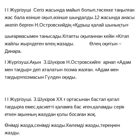
I I Жүргізуші Сегіз жасында майып болып,төсекке таңылған
жас бала өзінше оқып,өзінше шыңдалды.12 жасында анасы
әкеліп берген Н.Островскийдің «Құрыш қалай шынықты»
шығармасымен танысады.Кітапты оқығаннан кейін «Кітап
жайлы жыр»деген өлең жазады. Өлең оқитын –
Динара.
I Жүргізуші.Ақын З.Шүкіров Н.Островскийге арнап «Адам
мен тағдыр» деп аталатын поэма жазған. «Адам мен
тағдыр»поэмасын Гүлден оқиды.
I I Жүргізуші. З.Шүкіров XX ғ ортасынан бастап қатал
тағдырға емес,қасиетті қаламға бас иген,қаламды серік
еткен ақынның жазудан қолы босаған жоқ.
Өнімді жазда,сенімді жазды.Көлемді жазды,тереңнен
жазды.