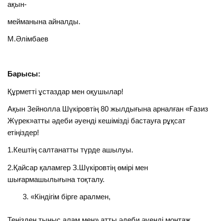
ақын-
мейманына айналды.
М.Әлімбаев
Барысы:
Құрметті ұстаздар мен оқушылар!
Ақын Зейнолла Шүкіровтің 80 жылдығына арналған «Ғазиз
Жүрек»атты әдеби әуенді кешімізді бастауға рұқсат
етіңіздер!
1.Кештің салтанатты түрде ашылуы.
2.Қайсар қаламгер З.Шүкіровтің өмірі мен
шығармашылығына тоқталу.
«Кіндігім бірге аралмен,
Теңізден тыныс алам мен» атты әдеби әуенді монтаж.