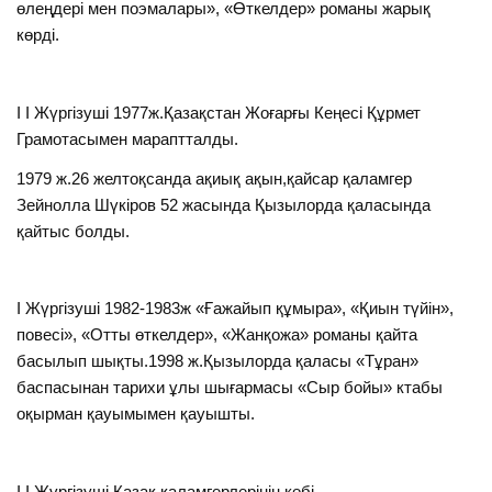
өлеңдері мен поэмалары», «Өткелдер» романы жарық
көрді.
I I Жүргізуші 1977ж.Қазақстан Жоғарғы Кеңесі Құрмет
Грамотасымен мараптталды.
1979 ж.26 желтоқсанда ақиық ақын,қайсар қаламгер
Зейнолла Шүкіров 52 жасында Қызылорда қаласында
қайтыс болды.
I Жүргізуші 1982-1983ж «Ғажайып құмыра», «Қиын түйін»,
повесі», «Отты өткелдер», «Жанқожа» романы қайта
басылып шықты.1998 ж.Қызылорда қаласы «Тұран»
баспасынан тарихи ұлы шығармасы «Сыр бойы» ктабы
оқырман қауымымен қауышты.
I I Жүргізуші Қазақ қаламгерлерінің көбі