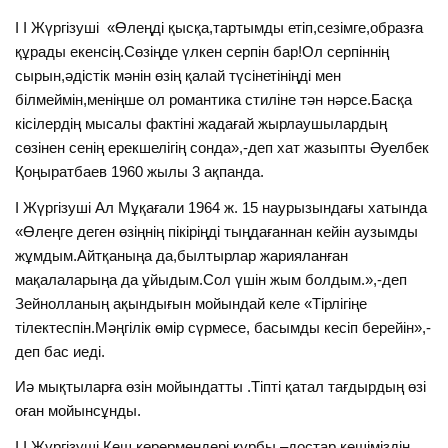
I I Жүргізуші «Өлеңді қысқа,тартымды етіп,сезімге,образға
құрады екенсің.Сөзіңде үлкен серпін бар!Ол серпіннің
сырын,әдістік мәнін өзің қалай түсінетініңді мен
білмеймін,меніңше ол романтика стиліне тән нәрсе.Басқа
кісілердің мысалы фактіні жадағай жырлаушылардың
сөзінен сенің ерекшелігің сонда»,-деп хат жазыпты Әуелбек
Қоңыратбаев 1960 жылы 3 ақпанда.
I Жүргізуші Ал Мұқағали 1964 ж. 15 наурызындағы хатында
«Өлеңге деген өзіңнің пікіріңді тыңдағаннан кейін аузымды
жұмдым.Айтқаныңа да,былтырлар жарияланған
мақалаларыңа да ұйыдым.Сол үшін жым болдым.»,-деп
Зейнолланың ақындығын мойындай келе «Тірлігіңе
тілектеспін.Мәңгілік өмір сүрмесе, басымды кесіп берейін»,-
деп бас иеді.
Иә мықтыларға өзін мойындатты .Тіпті қатал тағдырдың өзі
оған мойынсұнды.
I I Жүргізуші Кеш көрермендері,құрбы –достар кешіміздің