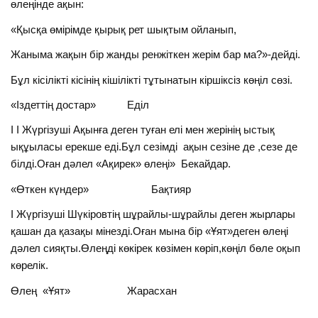
өлеңінде ақын:
«Қысқа өмірімде қырық рет шықтым ойланып,
Жаныма жақын бір жанды ренжіткен жерім бар ма?»-дейді.
Бұл кісілікті кісінің кішілікті тұтынатын кіршіксіз көңіл сөзі.
«Іздеттің достар» Еділ
I I Жүргізуші Ақынға деген туған елі мен жерінің ыстық
ықұыласы ерекше еді.Бұл сезімді ақын сезіне де ,сезе де
білді.Оған дәлел «Ақирек» өлеңі» Бекайдар.
«Өткен күндер» Бақтияр
I Жүргізуші Шүкіровтің шұрайлы-шұрайлы деген жырлары
қашан да қазақы мінезді.Оған мына бір «Ұят»деген өлеңі
дәлел сияқты.Өлеңді көкірек көзімен көріп,көңіл бөле оқып
көрелік.
Өлең «Ұят» Жарасхан