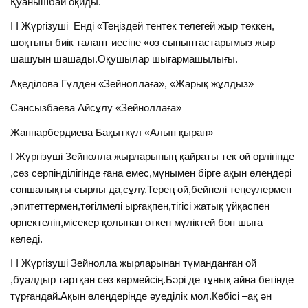
Қуанышбай оқиды.
I I Жүргізуші Енді «Теңіздей тентек телегей жыр төккен,
шоқтығы биік талант иесіне «өз сыныптастарымыз жыр
шашуын шашады.Оқушылар шығармашылығы.
Ақеділова Гүлден «Зейноллаға», «Жарық жұлдыз»
Сансызбаева Айсұлу «Зейноллаға»
Жаппарбердиева Бақыткүл «Алып қыран»
I Жүргізуші Зейнолла жырларының қайраты тек ой өрлігінде
,сөз серпінділігінде ғана емес,мұнымен бірге ақын өлеңдері
соншалықты сырлы да,сұлу.Терең ой,бейнелі теңеулермен
,эпитеттермен,төгілмелі ырғақпен,тігісі жатық ұйқаспен
өрнектеліп,місекер қолынан өткен мүліктей боп шыға
келеді.
I I Жүргізуші Зейнолла жырларынан тұманданған ой
,буалдыр тартқан сөз көрмейсің.Бәрі де тұнық айна бетінде
тұрғандай.Ақын өлеңдерінде әуеділік мол.Көбісі –ақ ән