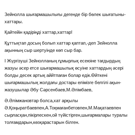
Зейнолла шығармашылығы дегенде бір бөлек шығатыны-
хаттары.
Қайтейін қадіріңді хаттар,хаттар!
Құттықтап досың болып хаттар қаптап,-деп Зейнолла
ақынның сыр шертуінде көп сыр бар.
I Жүргізуші Зейнолланың ғұмырлық есеюіне тағдырдың
жазуы әсер етсе шығармашылық өсуіне хаттардың әсері
болды десек артық аййтпаған болар едік.Өйткені
шығармашылық жолдағы достары елімізге белгілі ақын-
жазушылар Әбу Сәрсенбаев,М.Әлімбаев,
Ә.Әлімжановтар болса,хат арқылы
Ә.Қоңыратбаевпен,А.Тоқмағанбетовпен,М.Мақатаевпен
сырласқан,пікірлескен,ой түйістірген,шығармалары туралы
толғамдарын,көзқарастарын білген.