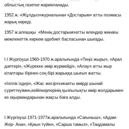
облыстық газетке жарияланады.
1952 ж. «Жұлдыз»журналынан «Достарым» атты поэмасы
жарық көреді.
1957 ж.алғашқы «Менің достарым»атты өлеңдер жинағы
мемлекеттік көркем әдебиет баспасынан шығады.
I I Жүргізуші 1960-1970 ж.аралығында «Теңіз жыры», «Арал
дәптері», «Жүрекке әмір жүрмейді», «Алау» атты жыр
кітаптары бірінен соң бірі жарыққа шығып жатты.
«Ізгілік іздер», «Жас жесір»хикаяты өмірді шынай
суреттеуімен,кейіпкерлерінің қызғылықты өмір жолдарымен
өз оқырмандарынан жақсы баға алды.
I Жүргізуші 1971-1977ж.аралығында «Сағыныш», «Адам-
Жер- Ана», «Қиын түйін», «Сарша тамыз», «Таңдамалы