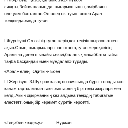
сияқты,Зейнолланың да шығармашылық өмірбаяны
өлеңмен басталған.Ол өлең өзі туып- өскен Арал
толқындарында туған.
I Жүргізуші Ол өзінің туған жерін,көк теңізін жырлап өткен
ақын.Оның шығармаларынан отанға,туған жерге,өзінің
Аралына деген шынайы сезімі,балалық махаббаты тайға
таңба басқандай «мен мұндалап» тұрады.
«Арал» өлеңі .Оқитын- Есен
I I Жүргізуші З.Шүкіров қазақ поэзиясында бұрын-соңды көп
қалам тартылмаған тақырыптардың бірі теңіз жырларымен
келді.Ақын оқырманның көз алдына теңіздің табиғатын
елестетті,оның бір керемет суретін көрсетті.
«Теңізбен кездесу» Нұржан