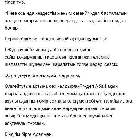
тілеп тұр.
«Неге осында кездестім жаным саған?»,-деп басталатын
өлеңге шығарылған әннің әсерлі де ыстық тиетіні осыдан
болар.
Бәріміз бірге осы әнді шырқайық ақын құрметіне.
I Жүргізуші Ақынның әрбір өлеңін оқыған
сайын,оқырманның қасаңсып қалған жан әлеміне
шапағатты шуағымен шарапатын тигізе берері сөзсіз.
«Өлді деуге бола ма, айтыңдаршы,
Өлмейтұғын артына сөз қалдырған?»-деп Абай ақын
жырлағандай соңына айбозым жыр,аталы сөз қалдырған
азулы ақынның өмір соқпағы,өлең мектебі әлі талайымызға
өнеге болып ,алдымыздан жарқырай жанып тұрары
анық.Кешімізді ақынның мына бір өлең шумағымен
аяқтағалы тұрмын.
Кіндігім бірге Аралмен,