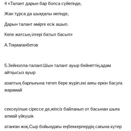
4 «Талант дарын бар болса сүйегінде,
Жан тұрса да шыққалы иегінде,
Дарын талант өмірге есік ашып.
Келе жатсың ілгері батыл басып»
А.Тоқмағанбетов
5.Зейнолла-талант.Шын талант ауыр бейнеттің,адам
айтқысыз ауыр
азаптың барлығына төтеп бере жүріп,екі аяғы еркін басуға
жарамай
сексеуілше сірессе де,жіпсіз байланып от басынан шыға
алмай үйкүшік
атанған жоқ.Сыр бойындағы еңбеккерлердің сағына күтер