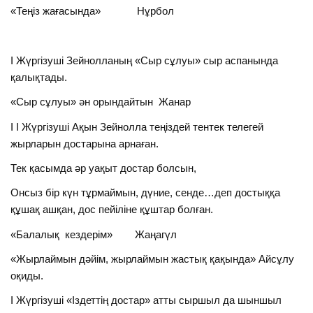
«Теңіз жағасында» Нұрбол
I Жүргізуші Зейнолланың «Сыр сұлуы» сыр аспанында
қалықтады.
«Сыр сұлуы» ән орындайтын Жанар
I I Жүргізуші Ақын Зейнолла теңіздей тентек телегей
жырларын достарына арнаған.
Тек қасымда әр уақыт достар болсын,
Онсыз бір күн тұрмаймын, дүние, сенде…деп достыққа
құшақ ашқан, дос пейіліне құштар болған.
«Балалық кездерім» Жаңагүл
«Жырлаймын дәйім, жырлаймын жастық қақында» Айсұлу
оқиды.
I Жүргізуші «Іздеттің достар» атты сыршыл да шыншыл