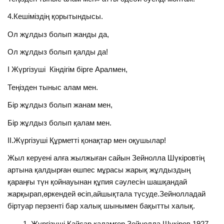
4.Кешіміздің қорытындысы.
Ол жұлдыз болып жанды да,
Ол жұлдыз болып қалды да!
I Жүргізуші Кіндігім бірге Аралмен,
Теңізден тыныс алам мен.
Бір жұлдыз болып жанам мен,
Бір жұлдыз болып қалам мен.
II.Жүргізуші Құрметті қонақтар мен оқушылар!
Жыл керуені алға жылжыған сайын Зейнолла Шүкіровтің
артына қалдырған өшпес мұрасы жарық жұлдыздың
қараңғы түн қойнауынан құпия сәулесін шашқандай
жарқырап,өркендей өсіп,айшықтала түсуде.Зейнолладай
біртуар перзенті бар халық шынымен бақытты халық.
Жүргізуші.Қайсар қаламгер Зейнолла Шүкіров 1927