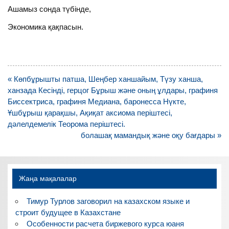
Ашамыз сонда түбінде,
Экономика қақпасын.
Навигация
« Көпбұрышты патша, Шеңбер ханшайым, Түзу ханша,
по
ханзада Кесінді, герцог Бұрыш және оның ұлдары, графиня
записям
Биссектриса, графиня Медиана, баронесса Нүкте,
Ұшбұрыш қарақшы, Ақиқат аксиома періштесі,
дәлелдемелік Теорома періштесі.
болашақ мамандық және оқу бағдары »
Жаңа мақалалар
Тимур Турлов заговорил на казахском языке и
строит будущее в Казахстане
Особенности расчета биржевого курса юаня