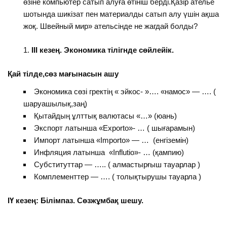
өзіне компьютер сатып алуға өтініш берді.Қазір ателье
шотында шикізат пен материалды сатып алу үшін ақша
жоқ. Швейный мир» ательсінде не жагдай болды?
ІІІ кезең. Экономика тілігнде сөйлейік.
Қай тілде,сөз мағынасын ашу
Экономика сөзі гректің « эйкос- »…. «намос» — …. (
шаруашылық,заң)
Қытайдың ұлттық валютасы «…» (юань)
Экспорт латынша «Exporto»- … ( шығарамын)
Импорт латынша «Importo» — … (енгіземін)
Инфляция латынша «Influtio»- … (қампию)
Субституттар — ….. ( алмастырғыш тауарлар )
Комплементтер — …. ( толықтырушы тауарла )
ІҮ кезең: Білімпаз. Сөзжұмбақ шешу.