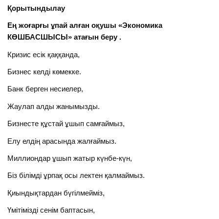
Қорытындылау
Ең жоғарғы ұпай алған оқушы «Экономика
КӨШБАСШЫСЫ» атағын беру .
Кризис есік қаққанда,
Бизнес келді көмекке.
Банк берген несиелер,
Жаулап алды жанымызды.
Бизнесте құстай ұшып самғаймыз,
Елу елдің арасында жалғаймыз.
Миллиондар ұшып жатыр күнбе-күн,
Біз білімді ұрпақ осы лектен қалмаймыз.
Қиындықтардан бүгілмейміз,
Үмітімізді сенім баптасын,