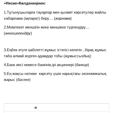
«Несие»Көлденеңінен:
1.Тұтынушыларға тауарлар мен қызмет көрсетулер жайлы
хабарлама (ақпарат) беру… (
жарнама
)
2.Мемлекет меншігін жеке меншікке түрлендіру…
(
жекешелендіру
)
3.Еңбек етуге қабілетті жұмыс істегісі келетін , бірақ жұмыс
таба алмай жүрген адамдар тобы (
жұмыссыздық
)
4.Банк иесі немесе банкінің ірі акционері (
банкир
)
5.Ең жақсы нәтиже көрсету үшін нарықтағы экономикалық
жарыс (
бәсеке
)
н