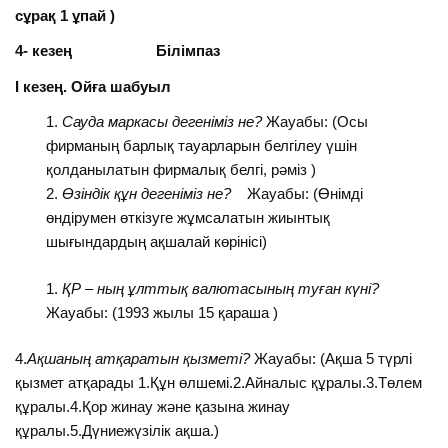
сұрақ 1 ұпай )
4- кезең Білімпаз
І кезең. Ойға шабуыл
Сауда маркасы дегеніміз не?
Жауабы: (Осы
фирманың барлық тауарларын белгілеу үшін
қолданылатын фирмалық белгі, рәміз )
Өзіндік құн дегеніміз не?
Жауабы: (Өнімді
өндірумен өткізуге жұмсалатын жиынтық
шығындардың ақшалай көрінісі)
ҚР – ның ұлттық валютасының туған күні?
Жауабы: (1993 жылы 15 қараша )
4.
Ақшаның атқаратын қызметі?
Жауабы: (Ақша 5 түрлі
қызмет атқарады 1.Құн өлшемі.2.Айналыс құралы.3.Төлем
құралы.4.Қор жинау және қазына жинау
құралы.5.Дүниежүзілік ақша.)