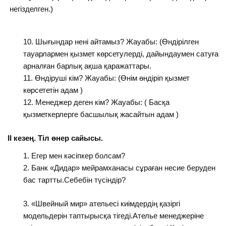
негізделген.)
Шығындар нені айтамыз? Жауабы: (Өндірілген
тауарлармен қызмет көрсетулерді, дайындаумен сатуға
арналған барлық ақша қаражаттары.
Өндіруші кім? Жауабы: (Өнім өндіріп қызмет
көрсететін адам )
Менеджер деген кім? Жауабы: ( Басқа
қызметкерлерге басшылық жасайтын адам )
ІІ кезең. Тіл өнер сайысы.
Егер мен кәсіпкер болсам?
Банк «Дидар» мейрамханасы сұраған несие беруден
бас тартты.Себебін түсіндір?
«Швейный мир» ательесі киімдердің қазіргі
модельдерін таптырысқа тігеді.Ателье менеджеріне