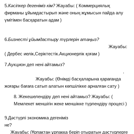
5.
Кәсіпкер дегеніміз кім?
Жауабы: ( Коммерциялық
фирманы ұйымдастырып және оның жұмысын пайда алу
үмітімен басқаратын адам )
6.
Бизнесті ұйымдастыру түрлерін атаңыз?
Жауабы:
( Дербес иелік,Серіктестік.Акционерлік қоғам )
7.Аукцион деп нені айтамыз?
.
Жауабы: (Өнімді басқаларына қарағанда
жоғары бағаға сатып алатын көпшілікке арналған сату )
Жекешелендіру деп нені айтамыз? Жауабы: (
Мемлекет меншігін жеке меншікке түрлендіру процесі )
9.Дәстүрлі экономика дегеніміз
не?
Жауабы: (Ұрпақтан ұрпаққа беріп отыратын дәстүрлерге