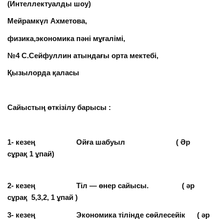
(Интеллектуалды шоу)
Мейрамкүл Ахметова,
физика,экономика пәні мұғалімі,
№4 С.Сейфуллин атындағы орта мектебі,
Қызылорда қаласы
Сайыстың өткізілу барысы :
1- кезең Ойға шабуыл ( Әр
сұрақ 1 ұпай)
2- кезең Тіл — өнер сайысы. ( әр
сұрақ 5,3,2, 1 ұпай )
3- кезең Экономика тілінде сөйлесейік ( әр