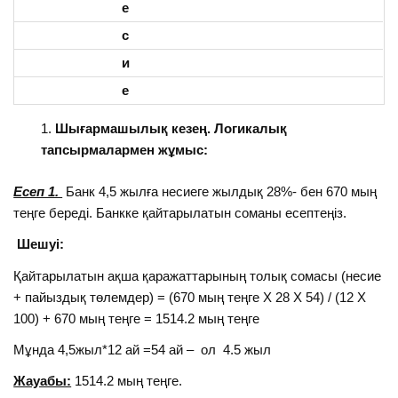
е
с
и
е
Шығармашылық кезең. Логикалық
тапсырмалармен жұмыс:
Есеп 1.
Банк 4,5 жылға несиеге жылдық 28%- бен 670 мың
теңге береді. Банкке қайтарылатын соманы есептеңіз.
Шешуі:
Қайтарылатын ақша қаражаттарының толық сомасы (несие
+ пайыздық төлемдер) = (670 мың теңге Х 28 Х 54) / (12 Х
100) + 670 мың теңге = 1514.2 мың теңге
Мұнда 4,5жыл*12 ай =54 ай – ол 4.5 жыл
Жауабы:
1514.2 мың теңге.