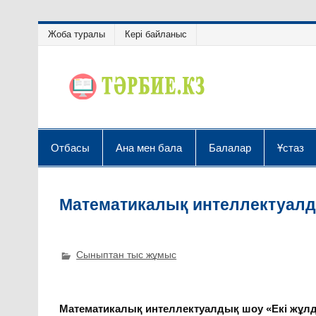
Жоба туралы
Кері байланыс
Отбасы
Ана мен бала
Балалар
Ұстаз
Математикалық интеллектуалды
Сыныптан тыс жұмыс
Математикалық
интеллектуалдық шоу
«
Екі жұл