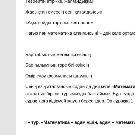
Төзбейтін өтірікке, жалғандыққа!
Жасықтан емессің сен, қаталдансың
«Ақыл-ойды тәртіпке келтіретін»
Нағыз пән математика атанғансың! – дей келе ор
Бар табыстың жетекшісі өзіңсің
Бар ғылымның төре биі өзіңсің
Өмір сүру формуласы адамның
Сенің өзің аталғансың содан да дей келе
«Математи
аталатын бірінші турымызды бастаймыз. Бұл турда
сұрақтарға кідірмей жауап бересіздер. Әр сұраққа 1
І – тур. «Математика – адам үшін, адам – математ