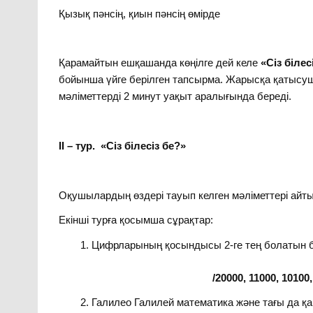
Қызық пәнсің, қиын пәнсің өмірде
Қарамайтын ешқашанда көңілге дей келе
«Сіз білес
бойынша үйге берілген тапсырма. Жарысқа қатысу
мәліметтерді 2 минут уақыт аралығында береді.
ІІ – тур. «Сіз білесіз бе?»
Оқушылардың өздері тауып келген мәліметтері айт
Екінші турға қосымша сұрақтар:
Цифрларының қосындысы 2-ге тең болатын б
/20000, 11000, 10100, 10010
Галилео Галилей математика және тағы да 