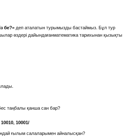
із бе?»
деп аталатын турымызды бастаймыз. Бұл тур
шылар өздері дайындағанматематика тарихынан қызықты
ылады.
ес таңбалы қанша сан бар?
, 10001/
қандай ғылым салаларымен айналысқан?