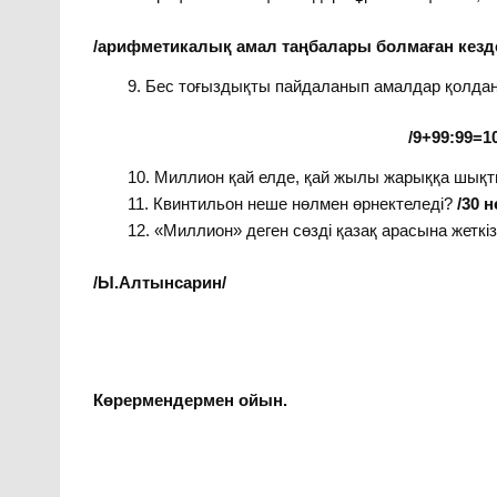
/арифметикалық амал таңбалары болмаған кез
Бес тоғыздықты пайдаланып амалдар қолдан
/9+99:99=10; 99:9-9
Миллион қай елде, қай жылы жарыққа шық
Квинтильон неше нөлмен өрнектеледі?
/30 
«Миллион» деген сөзді қазақ арасына жеткіз
/Ы.Алтынсарин/
Көрермендермен ойын.