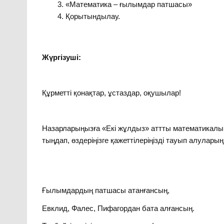
«Математика – ғылымдар патшасы»
Қорытындылау.
Жүргізуші:
Құрметті қонақтар, ұстаздар, оқушылар!
Назарларыңызға «Екі жұлдыз» аттты математикал
тыңдап, өздеріңізге қажеттілеріңізді тауып алуларың
Ғылымдардың патшасы атанғансың,
Евклид, Фалес, Пифагордан бата алғансың.