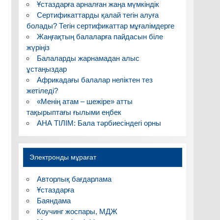
Ұстаздарға арналған жаңа мүмкіндік
Сертификаттарды қалай тегін алуға
болады? Тегін сертификаттар мұғалімдерге
Жаңғақтың балаларға пайдасын біле
жүріңіз
Балаларды жарнамадан алыс
ұстаңыздар
Африкадағы балалар неліктен тез
жетіледі?
«Менің атам – шежіре» атты
тақырыптағы ғылыми еңбек
АНА ТІЛІМ: Бала тәрбиесіндегі орны
Электронды мұрағат
Авторлық бағдарлама
Ұстаздарға
Баяндама
Коучинг жоспары, МДЖ