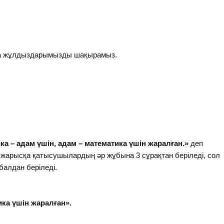
таға жұлдыздарымызды шақырамыз.
ка – адам үшін, адам – математика үшін жаралған.»
деп
 жарысқа қатысушылардың әр жұбына 3 сұрақтан беріледі, сол
 балдан беріледі.
ика үшін жаралған».