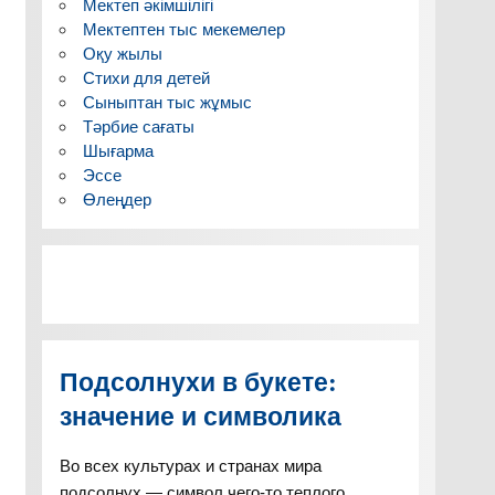
Мектеп әкімшілігі
Мектептен тыс мекемелер
Оқу жылы
Стихи для детей
Сыныптан тыс жұмыс
Тәрбие сағаты
Шығарма
Эссе
Өлеңдер
Подсолнухи в букете:
значение и символика
Во всех культурах и странах мира
подсолнух — символ чего-то теплого,