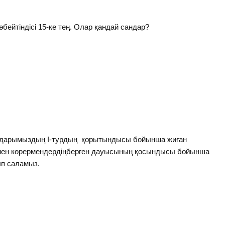
өбейтіндісі 15-ке тең. Олар қандай сандар?
дыздарымыздың І-турдың қорытындысы бойынша жиған
мен көрермендердіңберген дауысының қосындысы бойынша
ып саламыз.