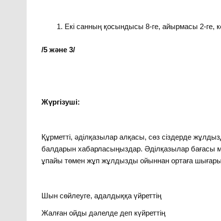
Екі санның қосындысы 8-ге, айырмасы 2-ге, к
/5 және 3/
Жүргізуші:
Құрметті, әділқазылар алқасы, сөз сіздерде жұл
балдарын хабарласыңыздар. Әділқазылар бағасы 
ұпайы төмен жұп жұлдызды ойыннан ортаға шығар
Шын сөйлеуге, адалдыққа үйреттің
Жалған ойды дәлелде деп күйреттің