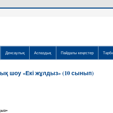
Денсаулық
Аспаздық
Пайдалы кеңестер
Тәрби
қ шоу «Екі жұлдыз» (10 сынып)
дыз
»