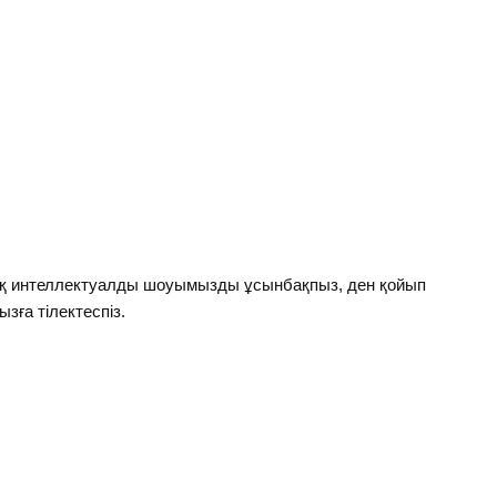
ық интеллектуалды шоуымызды ұсынбақпыз, ден қойып
ызға тілектеспіз.