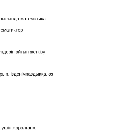
ысында математика
тематиктер
ндерін айтып жеткізу
п, ізденімпаздыққа, өз
 үшін жаралған».