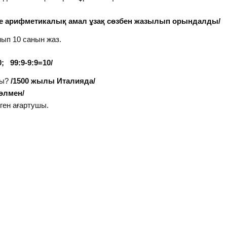
де арифметикалық амал ұзақ сөзбен жазылып орындалды/
ып 10 санын жаз.
:9=10/
ты?
/1500 жылы Италияда/
нөлмен/
ген ағартушы.