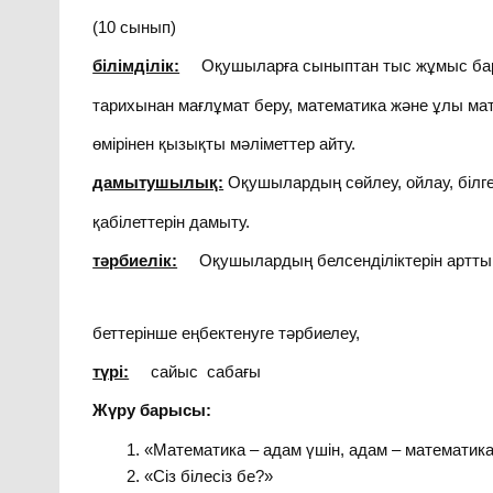
(10 сынып)
білімділік:
Оқушыларға сыныптан тыс жұмыс бар
тарихынан мағлұмат беру, математика және ұлы ма
өмірінен қызықты мәліметтер айту.
дамытушылық:
Оқушылардың сөйлеу, ойлау, білге
қабілеттерін дамыту.
тәрбиелік:
Оқушылардың белсенділіктерін арттыры
беттерінше еңбектенуге тәрбиелеу,
түрі:
сайыс сабағы
Жүру барысы:
«Математика – адам үшін, адам – математика
«Сіз білесіз бе?»