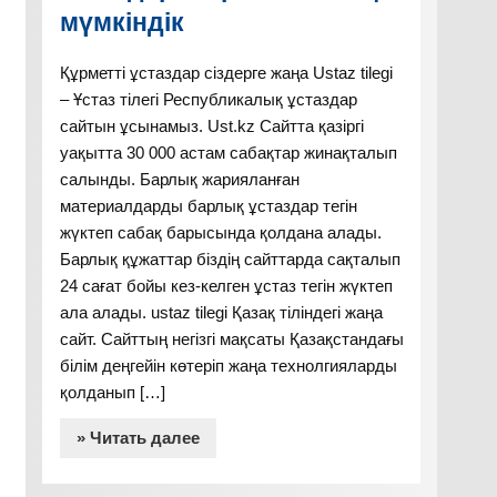
мүмкіндік
Құрметті ұстаздар сіздерге жаңа Ustaz tilegi
– Ұстаз тілегі Республикалық ұстаздар
сайтын ұсынамыз. Ust.kz Сайтта қазіргі
уақытта 30 000 астам сабақтар жинақталып
салынды. Барлық жарияланған
материалдарды барлық ұстаздар тегін
жүктеп сабақ барысында қолдана алады.
Барлық құжаттар біздің сайттарда сақталып
24 сағат бойы кез-келген ұстаз тегін жүктеп
ала алады. ustaz tilegi Қазақ тіліндегі жаңа
сайт. Сайттың негізгі мақсаты Қазақстандағы
білім деңгейін көтеріп жаңа технолгияларды
қолданып […]
» Читать далее