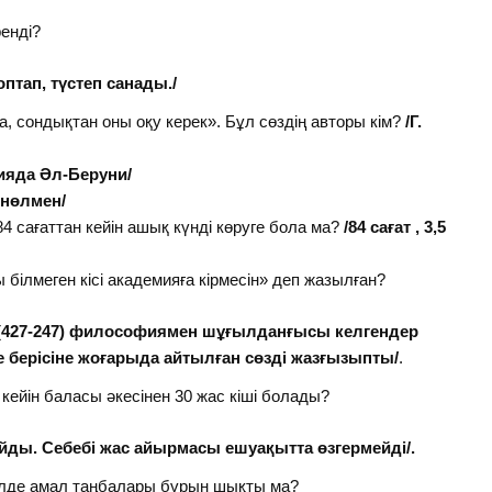
енді?
, түстеп санады./
ка, сондықтан оны оқу керек». Бұл сөздің авторы кім?
/Г.
ияда Әл-Беруни/
 нөлмен/
 84 сағаттан кейін ашық күнді көруге бола ма?
/84 сағат , 3,5
 білмеген кісі академияға кірмесін» деп жазылған?
. (427-247) философиямен шұғылданғысы келгендер
е берісіне жоғарыда айтылған сөзді жазғызыпты/
.
кейін баласы әкесінен 30 жас кіші болады?
йды. Себебі жас айырмасы ешуақытта өзгермейді/.
лде амал таңбалары бұрын шықты ма?