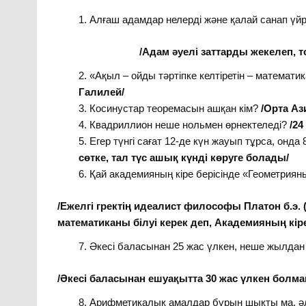
Алғаш адамдар нелерді және қалай санап үйр
/Адам әуелі заттарды жекелеп, топтап
«Ақыл – ойды тәртіпке келтіретін – математи
Галилей/
Косинустар теоремасын ашқан кім?
/Орта Аз
Квадриллион неше нольмен өрнектеледі?
/24
Егер түнгі сағат 12-де күн жауып тұрса, онда
сөтке, тал түс ашық күнді көруге болады/
Қай академияның кіре берісінде «Геометрияны
/Ежелгі гректің идеалист философы Платон б.э
математиканы білуі керек деп, Академияның кір
Әкесі баласынан 25 жас үлкен, неше жылдан 
/Әкесі баласынан ешуақытта 30 жас үлкен болма
Арифметикалық амалдар бұрын шықты ма, ә