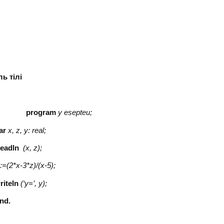
ілі
)
program
y esepteu;
ar
x, z, y: real;
readln
(
x,
z);
y
:
=(2*x-3*z)/(x-5)
;
riteln
(‘y=’, y);
nd.