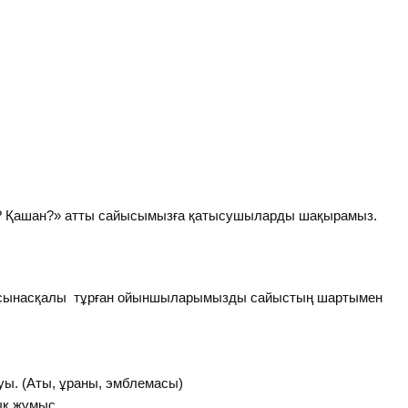
да? Қашан?» атты сайысымызға қатысушыларды шақырамыз.
ерін сынасқалы тұрған ойыншыларымызды сайыстың шартымен
уы. (Аты, ұраны, эмблемасы)
қ жұмыс