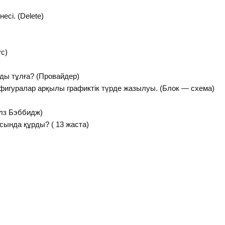
сі. (Delete)
с)
ды тұлға? (Провайдер)
 фигуралар арқылы графиктік түрде жазылуы. (Блок — схема)
рлз Бэббидж)
ында құрды? ( 13 жаста)