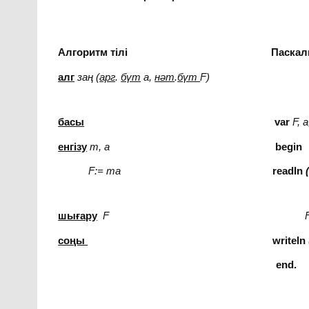
Алгоритм тілі Паскаль т
алг
заң (
арг
.
бүт
а,
нәт
.
бүт
F
басы
var
F, a
енгізу
т, а
begin
F
:
=
ma
readln
шығару
F
соңы
writeln
end.