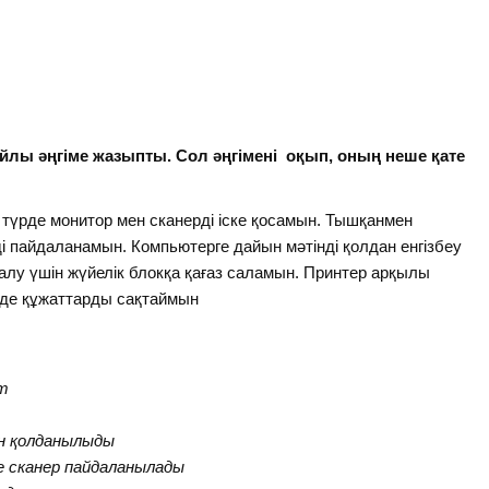
айлы әңгіме жазыпты. Сол әңгімені оқып, оның неше қате
 түрде монитор мен сканерді іске қосамын. Тышқанмен
рді пайдаланамын. Компьютерге дайын мәтінді қолдан енгізбеу
 алу үшін жүйелік блокқа қағаз саламын. Принтер арқылы
рде құжаттарды сақтаймын
т
ін қолданылыды
е сканер пайдаланылады