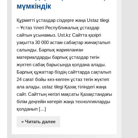
мүмкіндік
Құрметті ұстаздар сіздерге жаңа Ustaz tilegi
– Ұстаз тілегі Республикалық ұстаздар
сайтын ұсынамыз. Ust.kz Сайтта қазіргі
уақытта 30 000 астам сабақтар жинақталып
салынды. Барлық жарияланған
материалдарды барлық ұстаздар тегін
жүктеп сабақ барысында қолдана алады.
Барлық құжаттар біздің сайттарда сақталып
24 сағат бойы кез-келген ұстаз тегін жүктеп
ала алады. ustaz tilegi Қазақ тіліндегі жаңа
сайт. Сайттың негізгі мақсаты Қазақстандағы
білім деңгейін көтеріп жаңа технолгияларды
қолданып […]
» Читать далее