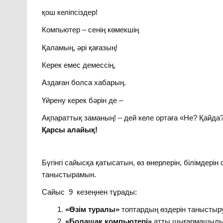
қош келіпсіздер!
Компьютер – сенің көмекшің
Қаламың, әрі қағазың!
Керек емес демессің,
Аздаған болса хабарың.
Үйрену керек бәрін де –
Ақпараттық заманың! – дей келе ортаға «Не? Қай
Қарсы алайық!
Бүгінгі сайысқа қатысатын, өз өнерлерін, білімд
таныстырамын.
Сайыс 9 кезеңнен тұрады:
«Өзім туралы»
топтардың өздерін таныстыр
«Болашақ компьютері»
атты шығармашылы