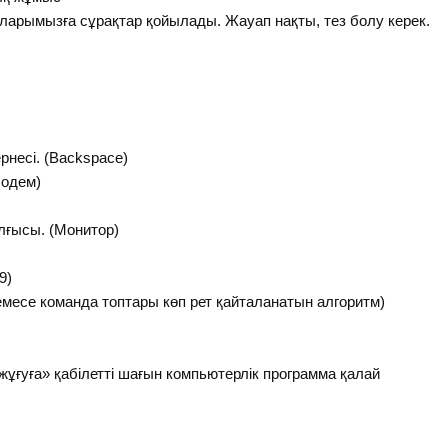
арымызға сұрақтар қойылады. Жауап нақты, тез болу керек.
несі. (Backspace)
Модем)
ғысы. (Монитор)
9)
емесе команда топтары көп рет қайталанатын алгоритм)
жұғуға» қабілетті шағын компьютерлік программа қалай