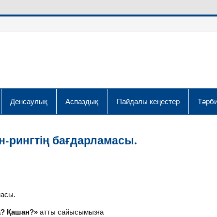
Денсаулық
Аспаздық
Пайдалы кеңестер
Тәрби
н-рингтің бағдарламасы.
масы.
? Қашан?»
атты сайысымызға