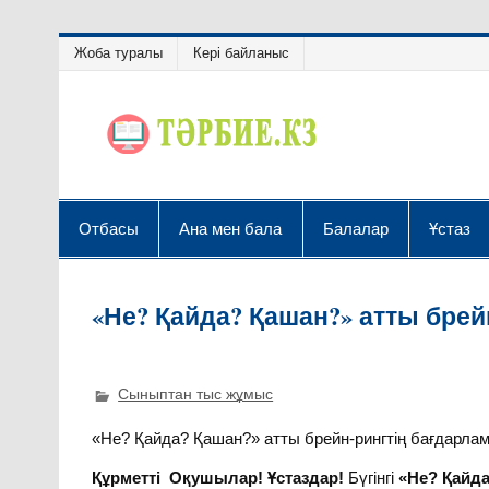
Жоба туралы
Кері байланыс
Отбасы
Ана мен бала
Балалар
Ұстаз
«Не? Қайда? Қашан?» атты брей
Сыныптан тыс жұмыс
«Не? Қайда? Қашан?» атты брейн-рингтің бағдарла
Құрметті Оқушылар! Ұстаздар!
Бүгінгі
«Не? Қайда