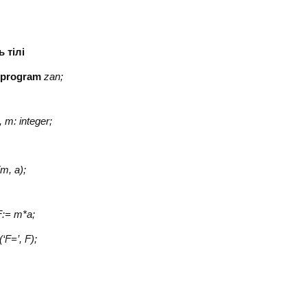
ілі
)
program
zan;
, m: integer;
(
m, a);
F:=
m*a;
(‘F=’, F);