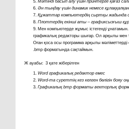
Мәтінді басып алу үшін принтерге қағаз са
Ән тыңдау үшін динамик немесе құлаққалқан
Құжаттар компьютердің сыртқы жадында 
Плоттердің екінші аты – графиксызғыш құ
Мен компьютерде жұмыс істегенді ұнатамын.
графикалық редакторы шығар. Ол арқылы мен те
Оған қоса осы программа арқылы мәліметтерді
.bmp форматында сақтаймын.
Ж ауабы: 3 қате жіберілген
Word графикалық редактор емес
Word-та суреттің кез келген бөлігін бояу оң
Графикалық
bmp
форматы векторлық форм