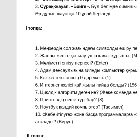
Сұрақ-жауап. «Бәйге».
Бұл бөлімде ойыншыл
Әр дұрыс жауапқа 10 ұпай беріледі.
I топқа:
Меңзердің сол жағындағы символды өшіру пер
Жалпы желіге қосылу үшін қажет құрылғы. (
Мәліметті енгізу пернесі? (Enter)
Адам денсаулығына зиянды компьютер құрыл
Кез келген санның 0 дәрежесі. (1)
Интернет желісі қай жылы пайда болды? (196
Циклдік алгоритм деген не? (Жеке команда н
Принтердің неше түрі бар? (3)
Ноутбук қандай компьютер? (Тасымал)
«Көбейтілуге» және басқа программаларға «
аталады? (Вирус)
II
топқа: