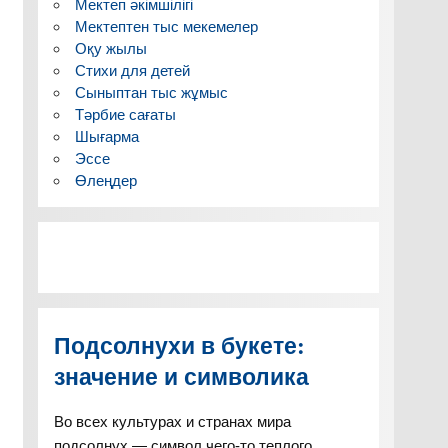
Мектеп әкімшілігі
Мектептен тыс мекемелер
Оқу жылы
Стихи для детей
Сыныптан тыс жұмыс
Тәрбие сағаты
Шығарма
Эссе
Өлеңдер
Подсолнухи в букете:
значение и символика
Во всех культурах и странах мира
подсолнух — символ чего-то теплого,