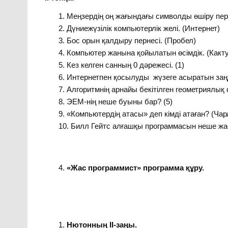
Меңзердің оң жағындағы символды өшіру перне
Дүниежүзілік компьютерлік желі. (Интернет)
Бос орын қалдыру пернесі. (Пробел)
Компьютер жанына қойылатын өсімдік. (Какту
Кез келген санның 0 дәрежесі. (1)
Интернетпен қосылуды жүзеге асыратын заң
Алгоритмнің арнайы бекітілген геометриялық
ЭЕМ-нің неше буыны бар? (5)
«Компьютердің атасы» деп кімді атаған? (Ча
Билл Гейтс алғашқы программасын неше жас
«Жас программист» программа құру.
Нютонның ІІ-заңы.