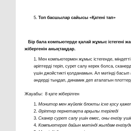
Топ басшылар сайысы «Қатені тап»
Бір бала компьютерде қалай жұмыс істегені ж
жібергенін анықтаңдар.
Мен компьютермен жұмыс істегенде, міндетті
әріптерді теріп, сурет салу керек болса, скане
үшін джойстикті қолданамын. Ал мәтінді басып
әндерді тыңдап, динамик деп аталатын плотте
Жауабы: 8 қате жіберілген
Монитор мен жүйелік блокты іске қосу қаже
Әріптер пернетақта арқылы теріледі
Сканер сурет салу үшін емес, оны енгізу үш
Компьютерге дайын мәтінді жылдам енгізуд