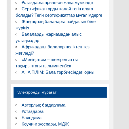
Ұстаздарға арналған жаңа мүмкіндік
Сертификаттарды қалай тегін алуға
болады? Тегін сертификаттар мұғалімдерге
Жаңғақтың балаларға пайдасын біле
жүріңіз
Балаларды жарнамадан алыс
ұстаңыздар
Африкадағы балалар неліктен тез
жетіледі?
«Менің атам – шежіре» атты
тақырыптағы ғылыми еңбек
АНА ТІЛІМ: Бала тәрбиесіндегі орны
Электронды мұрағат
Авторлық бағдарлама
Ұстаздарға
Баяндама
Коучинг жоспары, МДЖ