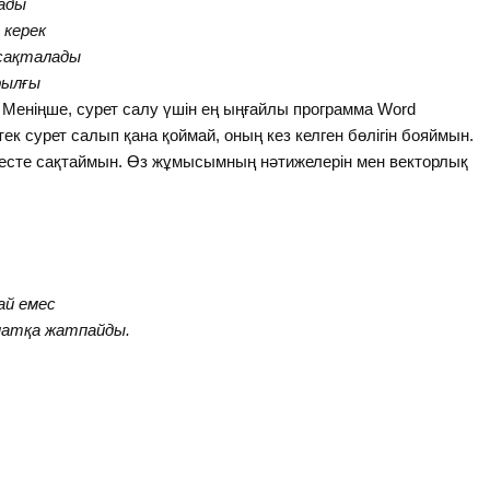
лады
 керек
сақталады
рылғы
 Меніңше, сурет салу үшін ең ыңғайлы программа Word
к сурет салып қана қоймай, оның кез келген бөлігін бояймын.
 есте сақтаймын. Өз жұмысымның нәтижелерін мен векторлық
ай емес
атқа жатпайды.