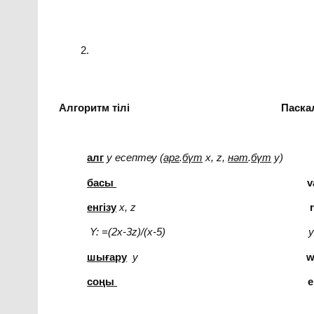
Алгоритм тілі Паскаль т
алг
у есептеу (
арг
.
бүт
x, z,
нәт
.
бүт
y
басы
v
енгізу
x,
z
Y
:
=(2x-3z)/(x-5) 
шығару
y
w
соңы
e