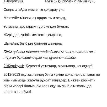
1-Жүргізуші
Бүгін 1- қыркүйек білімнің күні,
Сыңғырлайды мектепте қоңырау үні.
Мектебім мінеки, ақ ордам тым асқақ,
Ұстазым, достарым тұр әне қол бұлғап.
Жүріңдер, үңіліп мектептің сырына,
Шығайық біз бірге білімнің шыңына.
Білім ордасы
мектеп табалдырығын алғаш аттағалы
тұрған бүлдіршіндерге
кең құшағын ашады.
2-Жүргізуші:
Құрметті ұстаздар, оқушылар, қонақтар!
2012-2013 оқу жылының білім күніне арналған салтанатты
жиынымызды жабуға рұқсат етіңіздер. Биіктен көрінетін
білім иелері болып, биылғы оқу жылы білім жолында
сәттілік тілейміз!