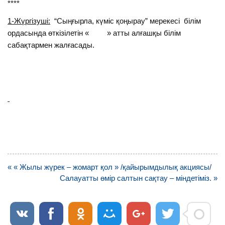
****
1-Жүргізуші:
“Сыңғырла, күміс қоңырау” мерекесi білім
ордасында өткізілетін « » атты алғашқы білім
сабақтармен жалғасады.
Навигация
« « Жылы жүрек – жомарт қол » /қайырымдылық акциясы/
по
Салауатты өмір салтын сақтау – міндетіміз. »
записям