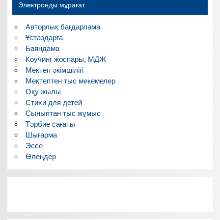
Электронды мұрағат
Авторлық бағдарлама
Ұстаздарға
Баяндама
Коучинг жоспары, МДЖ
Мектеп әкімшілігі
Мектептен тыс мекемелер
Оқу жылы
Стихи для детей
Сыныптан тыс жұмыс
Тәрбие сағаты
Шығарма
Эссе
Өлеңдер