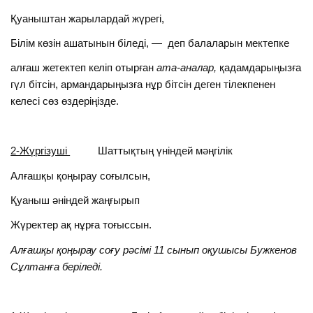
Қуаныштан жарылардай жүрегі,
Білім көзін ашатынын біледі, — деп балаларын мектепке
алғаш жетектеп келіп отырған
ата-аналар
,
қадамдарыңызға
гүл бітсін, армандарыңызға нұр бітсін деген тілекпенен
келесі сөз өздеріңізде.
2-Жүргізуші
Шаттықтың үніндей мәңгілік
Алғашқы қоңырау соғылсын,
Қуаныш әніндей жаңғырып
Жүректер ақ нұрға тоғыссын.
Алғашқы қоңырау соғу рәсімі 11 сынып оқушысы Бужкенов
Сұлтанға беріледі.