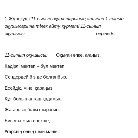
1-Жүргізуші
11-сынып оқушыларының атынан 1-сынып
оқушыларына тілек айту құрметі 11-сынып
оқушысы беріледі.
11-сынып оқушысы:
Оқыған әпке, ағаңыз,
Қадірлі мектеп – бұл мектеп.
Сендердей біз де болғанбыз,
Есейдік, міне, қараңыз.
Құт болып алғаш қадамың,
Жағарсың білім шырағын.
Биылғы жыл ерекше,
Ұғарсың оның шын мәнін.