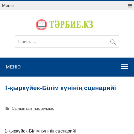
Меню
МЕНЮ
1-қыркүйек-Білім күнінің сценарийі
Сыныптан тыс жұмыс
1-қыркүйек-Білім күнінің сценарийі