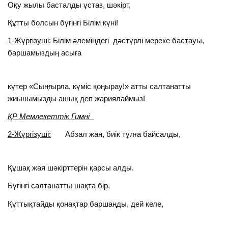
Оқу жылы басталды ұстаз, шәкірт,
Құтты болсын бүгінгі Білім күні!
1-Жүргізуші:
Білім әлеміндегі дәстүрлі мереке бастауы,
баршамыздың асыға
күтер «Сыңғырла, күміс қоңырау!» атты салтанатты
жиынымызды ашық деп жариялаймыз!
ҚР Мемлекеттік Гимні
2-Жүргізуші:
Абзал жан, биік тұлға байсалды,
Құшақ жая шәкірттерін қарсы алды.
Бүгінгі салтанатты шақта бір,
Құттықтайды қонақтар баршаңды, дей келе,