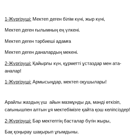
1-Жүргізуші:
Мектеп деген білім күні, жыр күні,
Мектеп деген ғылымның ең үлкені.
Мектеп деген тәрбиеші адамға
Мектеп деген даналардың мекені.
2-Жүргізуші:
Қайырлы күн, құрметтi ұстаздар мен ата-
аналар!
1-Жүргізуші:
Армысыңдар, мектеп оқушылары!
Арайлы жаздың үш айын мазмұнды да, мәнді өткізіп,
сағынышпен алтын ұя мектебімізге қайта қош келіпсіздер!
2-Жүргізуші:
Бар мектептің басталар бүгін жыры,
Бақ қоңырау шақырып ұғымдыны.