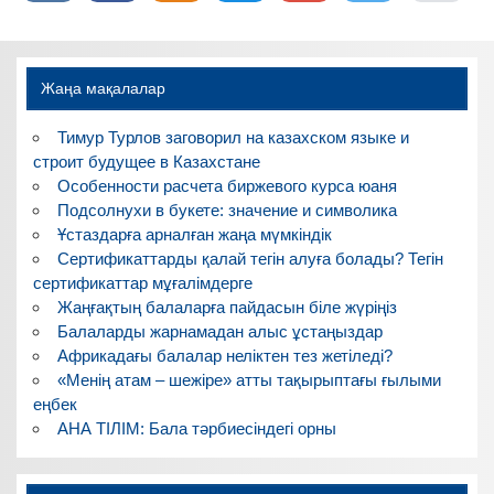
Жаңа мақалалар
Тимур Турлов заговорил на казахском языке и
строит будущее в Казахстане
Особенности расчета биржевого курса юаня
Подсолнухи в букете: значение и символика
Ұстаздарға арналған жаңа мүмкіндік
Сертификаттарды қалай тегін алуға болады? Тегін
сертификаттар мұғалімдерге
Жаңғақтың балаларға пайдасын біле жүріңіз
Балаларды жарнамадан алыс ұстаңыздар
Африкадағы балалар неліктен тез жетіледі?
«Менің атам – шежіре» атты тақырыптағы ғылыми
еңбек
АНА ТІЛІМ: Бала тәрбиесіндегі орны