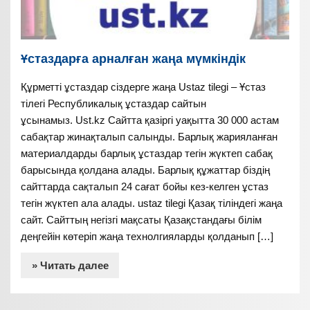
Ұстаздарға арналған жаңа мүмкіндік
Құрметті ұстаздар сіздерге жаңа Ustaz tilegi – Ұстаз
тілегі Республикалық ұстаздар сайтын
ұсынамыз. Ust.kz Сайтта қазіргі уақытта 30 000 астам
сабақтар жинақталып салынды. Барлық жарияланған
материалдарды барлық ұстаздар тегін жүктеп сабақ
барысында қолдана алады. Барлық құжаттар біздің
сайттарда сақталып 24 сағат бойы кез-келген ұстаз
тегін жүктеп ала алады. ustaz tilegi Қазақ тіліндегі жаңа
сайт. Сайттың негізгі мақсаты Қазақстандағы білім
деңгейін көтеріп жаңа технолгияларды қолданып […]
» Читать далее