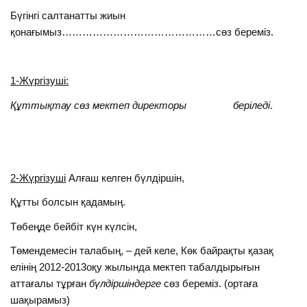
Бүгінгі салтанатты жиын
қонағымыз………………………………………сөз береміз.
1-Жүргізуші:
Құттықтау сөз мектеп директоры беріледі
.
2-Жүргізуші
Алғаш келген бүлдіршін,
Құтты болсын қадамың.
Төбеңде бейбіт күн күлсін,
Төмендемесін талабың, – дей келе, Көк байрақты қазақ
елiнің 2012-2013оқу жылында мектеп табалдырығын
аттағалы тұрған
бүлдiршiндерге
сөз береміз. (ортаға
шақырамыз)