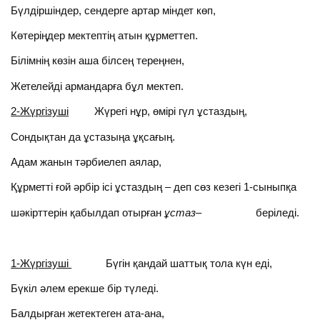
Бүлдіршіндер, сендерге артар міндет көп,
Көтеріңдер мектептің атын құрметтеп.
Білімнің көзін аша білсең тереңнен,
Жетелейді армандарға бұл мектеп.
2-Жүргізуші
Жүрегі нұр, өмірі гүл ұстаздың,
Сондықтан да ұстазыңа ұқсағың.
Адам жанын тәрбиелеп аялар,
Құрметті ғой әрбір ісі ұстаздың – деп сөз кезегі 1-сыныпқа
шәкірттерін қабылдап отырған
ұстаз
– беріледі.
1-Жүргізуші
Бүгін қандай шаттық тола күн еді,
Бүкіл әлем ерекше бір түледі.
Балдырған жетектеген ата-ана,