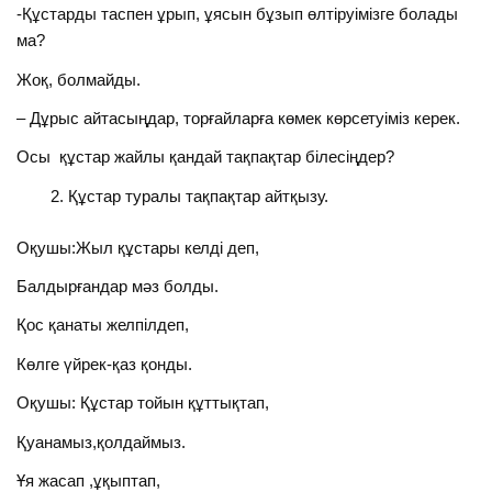
-Құстарды таспен ұрып, ұясын бұзып өлтіруімізге болады
ма?
Жоқ, болмайды.
– Дұрыс айтасыңдар, торғайларға көмек көрсетуіміз керек.
Осы құстар жайлы қандай тақпақтар білесіңдер?
Құстар туралы тақпақтар айтқызу.
Оқушы:Жыл құстары келді деп,
Балдырғандар мәз болды.
Қос қанаты желпілдеп,
Көлге үйрек-қаз қонды.
Оқушы: Құстар тойын құттықтап,
Қуанамыз,қолдаймыз.
Ұя жасап ,ұқыптап,