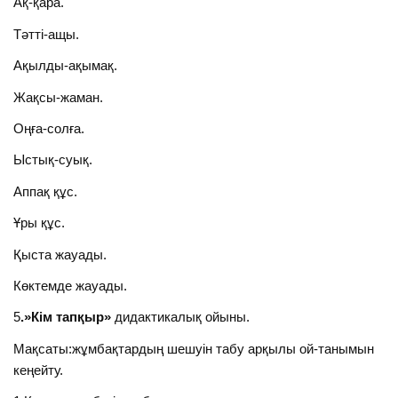
Ақ-қара.
Тәтті-ащы.
Ақылды-ақымақ.
Жақсы-жаман.
Оңға-солға.
Ыстық-суық.
Аппақ құс.
Ұры құс.
Қыста жауады.
Көктемде жауады.
5
.»Кім тапқыр»
дидактикалық ойыны.
Мақсаты:жұмбақтардың шешуін табу арқылы ой-танымын
кеңейту.