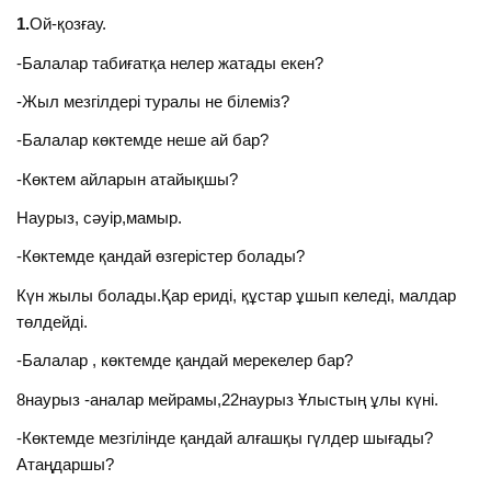
1.
Ой-қозғау.
-Балалар табиғатқа нелер жатады екен?
-Жыл мезгілдері туралы не білеміз?
-Балалар көктемде неше ай бар?
-Көктем айларын атайықшы?
Наурыз, сәуір,мамыр.
-Көктемде қандай өзгерістер болады?
Күн жылы болады.Қар ериді, құстар ұшып келеді, малдар
төлдейді.
-Балалар , көктемде қандай мерекелер бар?
8наурыз -аналар мейрамы,22наурыз Ұлыстың ұлы күні.
-Көктемде мезгілінде қандай алғашқы гүлдер шығады?
Атаңдаршы?