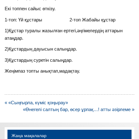
Екі топпен сайыс өткізу.
1-топ: Үй құстары 2-топ Жабайы құстар
1)Құстар туралы жазылған ертегі,әңгімелердің аттарын
атаңдар.
2)Құстардың дауысын салыңдар.
3)Құстардың суретін салыңдар.
Жеңімпаз топты анықтап,мадақтау.
Навигация
« «Сыңғырла, күміс қоңырау»
по
«Өнегелі салтың бар, өсер ұрпақ…! атты әзірлеме »
записям
Жаңа мақалалар