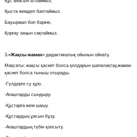
Құс анасын атпаймыз,
Қыста жемдеп баптаймыз.
Бауырмал боп бәріне,
Қорғау заңын сақтаймыз.
3.
«Жақсы-жаман
» дидактикалық ойынын ойнату.
Мақсаты: жақсы қасиет болса қолдарын шапалақтау,жаман
қасиет болса тыныш отырады.
-Гүлдерге су құю.
-Ағаштарды сындыру.
-Құстарға жем шашу.
-Құстардың ұясын бұзу.
-Ағаштардың түбін қопсыту.