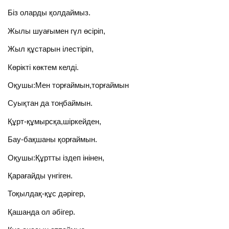
Біз оларды қолдаймыз.
Жылы шуағымен гүл өсіріп,
Жыл құстарын ілестіріп,
Көрікті көктем келді.
Оқушы:Мен торғаймын,торғаймын
Суықтан да тоңбаймын.
Құрт-құмырсқа,шіркейден,
Бау-бақшаны қорғаймын.
Оқушы:Құртты іздеп інінен,
Қарағайды үнгіген.
Тоқылдақ-құс дәрігер,
Қашанда ол әбігер.