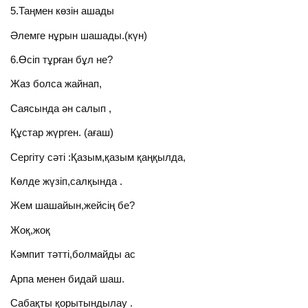
5.Таңмен көзін ашады
Әлемге нұрын шашады.(күн)
6.Өсіп тұрған бұл не?
Жаз болса жайнап,
Саясында ән салып ,
Құстар жүрген. (ағаш)
Сергіту сәті :Қазым,қазым қаңқылда,
Көлде жүзіп,салқында .
Жем шашайын,жейсің бе?
Жоқ,жоқ
Кәмпит тәтті,болмайды ас
Арпа менен бидай шаш.
Сабақты қорытындылау .