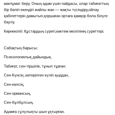
мағлұмат беру. Оның адам үшін пайдасы, олар табиғаттың
бір бөлігі екендігі жайлы жан — жақты түсіндіру,ойлау
қабілеттерін дамытып,қоршаған ортаға қамқор бола білуге
баулу.
Көрнекілігі: Құстардың суреті,көктем мезгілінің суреттері.
Сабақтың барысы:
Психологиялық дайындық.
Табиғат, сен-тіршілік, тұнып тұрған:
Сен-Күнсің ,көтерілген күліп қырдан,
Сен-көлсің,
Сен-ормансың,
Сен-бұлбұлсың,
Адамға сұлулықты шын ұқтырған.