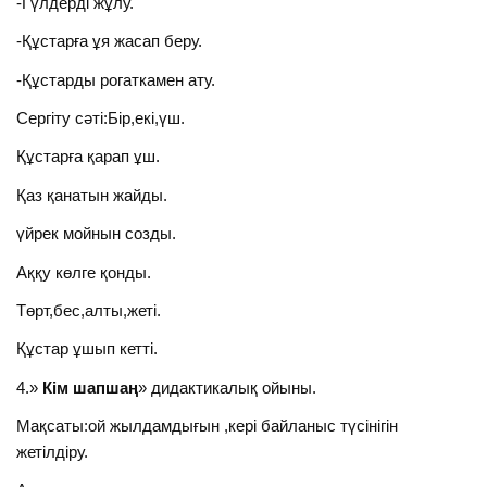
-Гүлдерді жұлу.
-Құстарға ұя жасап беру.
-Құстарды рогаткамен ату.
Сергіту сәті:Бір,екі,үш.
Құстарға қарап ұш.
Қаз қанатын жайды.
үйрек мойнын созды.
Аққу көлге қонды.
Төрт,бес,алты,жеті.
Құстар ұшып кетті.
4.»
Кім шапшаң
» дидактикалық ойыны.
Мақсаты:ой жылдамдығын ,кері байланыс түсінігін
жетілдіру.