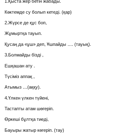
1.Қыста жер бетін жабады.
Көктемде су болып кетеді. (қар)
2.Жүрсе де құс боп,
Жұмыртқа тауып.
Қусаң да «ұш» деп, Ұшпайды …. (тауық).
3.Болмайды бізді ,
Ешқашан ату .
Түсіміз аппақ ,
Атымыз …(аққу).
4.Үлкен үлкен түйені,
Тастапты атам шөгеріп.
Өркеші бұлтқа тиеді,
Бауыры жатыр көгеріп. (тау)