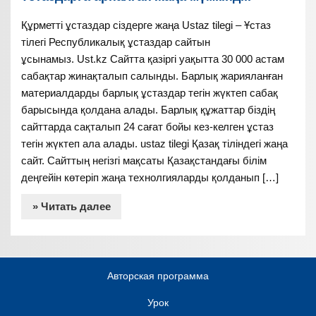
Құрметті ұстаздар сіздерге жаңа Ustaz tilegi – Ұстаз
тілегі Республикалық ұстаздар сайтын
ұсынамыз. Ust.kz Сайтта қазіргі уақытта 30 000 астам
сабақтар жинақталып салынды. Барлық жарияланған
материалдарды барлық ұстаздар тегін жүктеп сабақ
барысында қолдана алады. Барлық құжаттар біздің
сайттарда сақталып 24 сағат бойы кез-келген ұстаз
тегін жүктеп ала алады. ustaz tilegi Қазақ тіліндегі жаңа
сайт. Сайттың негізгі мақсаты Қазақстандағы білім
деңгейін көтеріп жаңа технолгияларды қолданып […]
» Читать далее
Авторская программа
Урок