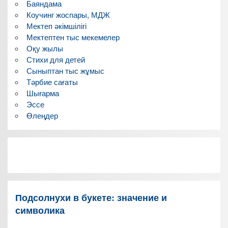
Баяндама
Коучинг жоспары, МДЖ
Мектеп әкімшілігі
Мектептен тыс мекемелер
Оқу жылы
Стихи для детей
Сыныптан тыс жұмыс
Тәрбие сағаты
Шығарма
Эссе
Өлеңдер
Подсолнухи в букете: значение и
символика