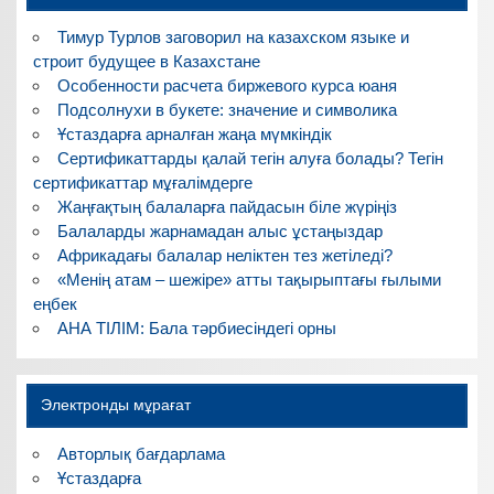
Тимур Турлов заговорил на казахском языке и
строит будущее в Казахстане
Особенности расчета биржевого курса юаня
Подсолнухи в букете: значение и символика
Ұстаздарға арналған жаңа мүмкіндік
Сертификаттарды қалай тегін алуға болады? Тегін
сертификаттар мұғалімдерге
Жаңғақтың балаларға пайдасын біле жүріңіз
Балаларды жарнамадан алыс ұстаңыздар
Африкадағы балалар неліктен тез жетіледі?
«Менің атам – шежіре» атты тақырыптағы ғылыми
еңбек
АНА ТІЛІМ: Бала тәрбиесіндегі орны
Электронды мұрағат
Авторлық бағдарлама
Ұстаздарға