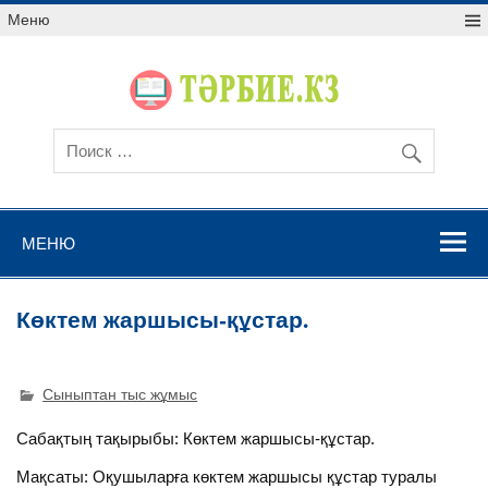
Меню
МЕНЮ
Көктем жаршысы-құстар.
Сыныптан тыс жұмыс
Сабақтың тақырыбы: Көктем жаршысы-құстар.
Мақсаты: Оқушыларға көктем жаршысы құстар туралы