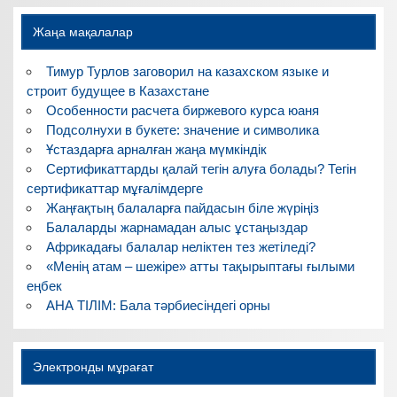
Жаңа мақалалар
Тимур Турлов заговорил на казахском языке и
строит будущее в Казахстане
Особенности расчета биржевого курса юаня
Подсолнухи в букете: значение и символика
Ұстаздарға арналған жаңа мүмкіндік
Сертификаттарды қалай тегін алуға болады? Тегін
сертификаттар мұғалімдерге
Жаңғақтың балаларға пайдасын біле жүріңіз
Балаларды жарнамадан алыс ұстаңыздар
Африкадағы балалар неліктен тез жетіледі?
«Менің атам – шежіре» атты тақырыптағы ғылыми
еңбек
АНА ТІЛІМ: Бала тәрбиесіндегі орны
Электронды мұрағат