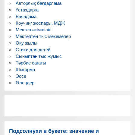
Авторлық бағдарлама
Ұстаздарға
Баяндама
Коучинг жоспары, МДЖ
Мектеп әкімшілігі
Мектептен тыс мекемелер
Оқу жылы
Стихи для детей
Сыныптан тыс жұмыс
Тәрбие сағаты
Шығарма
Эссе
Өлеңдер
Подсолнухи в букете: значение и