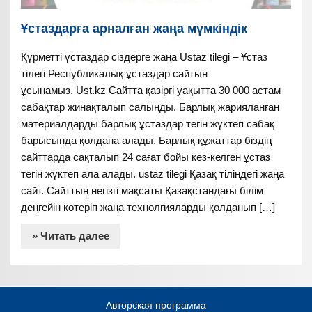
Ұстаздарға арналған жаңа мүмкіндік
Құрметті ұстаздар сіздерге жаңа Ustaz tilegi – Ұстаз
тілегі Республикалық ұстаздар сайтын
ұсынамыз. Ust.kz Сайтта қазіргі уақытта 30 000 астам
сабақтар жинақталып салынды. Барлық жарияланған
материалдарды барлық ұстаздар тегін жүктеп сабақ
барысында қолдана алады. Барлық құжаттар біздің
сайттарда сақталып 24 сағат бойы кез-келген ұстаз
тегін жүктеп ала алады. ustaz tilegi Қазақ тіліндегі жаңа
сайт. Сайттың негізгі мақсаты Қазақстандағы білім
деңгейін көтеріп жаңа технолгияларды қолданып […]
» Читать далее
Авторская программа