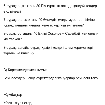
6-сұрақ: оң жақтағы 30 Біз тұратын өлкеде қандай кеңдер
өңдіріледі?
7-сұрақ: сол жақтағы 40 Әлемдік құнды мұралар тізіміне
Қазақстандағы қандай көне ескерткіш енгізілген?
8-сұрақ: ортадағы 40 Ең ірі Соколов – Сарыбай кен орнын
кім тапқан?
9-сұрақ: арнайы сұрақ Қазіргі кездегі әлем кереметтері
туралы не білесің?
В) Көрермендермен жұмыс.
Бейнесөздер шешу, суреттердегі жануарлар бейнесін табу
Жұмбақтар
Жалт –жұлт етер,