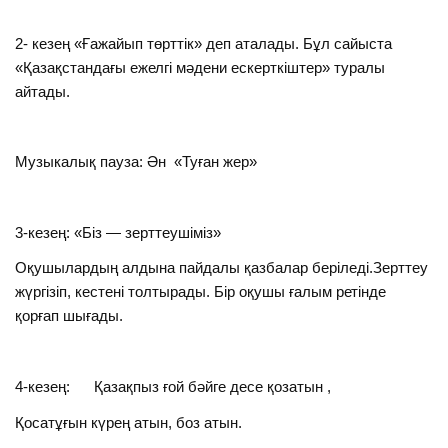
2- кезең «Ғажайып төрттік» деп аталады. Бұл сайыста
«Қазақстандағы ежелгі мәдени ескерткіштер» туралы
айтады.
Музыкалық пауза: Ән «Туған жер»
3-кезең: «Біз — зерттеушіміз»
Оқушылардың алдына пайдалы қазбалар беріледі.Зерттеу
жүргізіп, кестені толтырады. Бір оқушы ғалым ретінде
қорғап шығады.
4-кезең: Қазақпыз ғой бәйге десе қозатын ,
Қосатұғын күрең атын, боз атын.