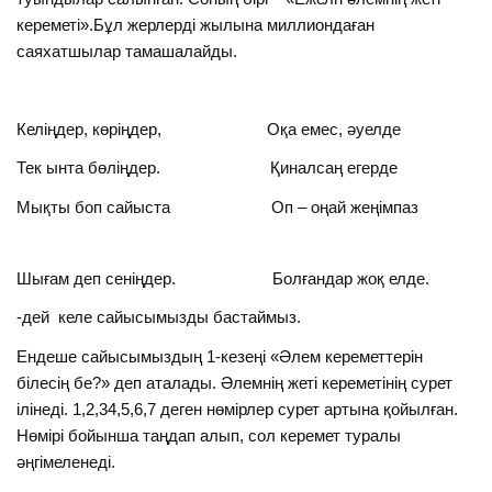
кереметі».Бұл жерлерді жылына миллиондаған
саяхатшылар тамашалайды.
Келіңдер, көріңдер, Оқа емес, әуелде
Тек ынта бөліңдер. Қиналсаң егерде
Мықты боп сайыста Оп – оңай жеңімпаз
Шығам деп сеніңдер. Болғандар жоқ елде.
-дей келе сайысымызды бастаймыз.
Ендеше сайысымыздың 1-кезеңі «Әлем кереметтерін
білесің бе?» деп аталады. Әлемнің жеті кереметінің сурет
ілінеді. 1,2,34,5,6,7 деген нөмірлер сурет артына қойылған.
Нөмірі бойынша таңдап алып, сол керемет туралы
әңгімеленеді.