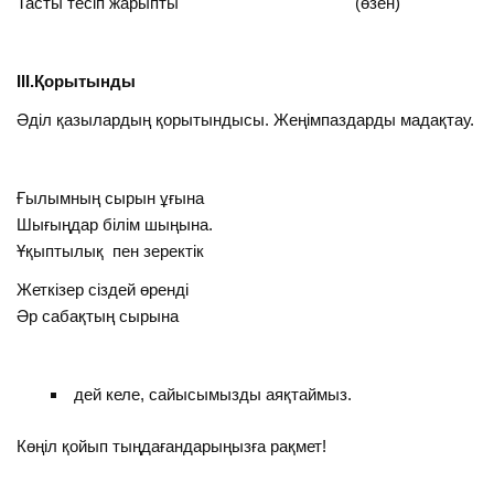
Тасты тесіп жарыпты (өзен)
ІІІ.Қорытынды
Әділ қазылардың қорытындысы. Жеңімпаздарды мадақтау.
Ғылымның сырын ұғына
Шығыңдар білім шыңына.
Ұқыптылық пен зеректік
Жеткізер сіздей өренді
Әр сабақтың сырына
дей келе, сайысымызды аяқтаймыз.
Көңіл қойып тыңдағандарыңызға рақмет!