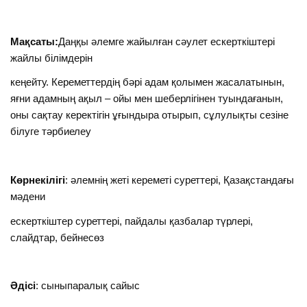
Мақсаты:
Даңқы әлемге жайылған сәулет ескерткіштері
жайлы білімдерін
кеңейту. Кереметтердің бәрі адам қолымен жасалатынын,
яғни адамның ақыл – ойы мен шеберлігінен туындағанын,
оны сақтау керектігін ұғындыра отырып, сұлулықты сезіне
білуге тәрбиелеу
Көрнекілігі
: әлемнің жеті кереметі суреттері, Қазақстандағы
мәдени
ескерткіштер суреттері, пайдалы қазбалар түрлері,
слайдтар, бейнесөз
Әдісі
: сыныпаралық сайыс