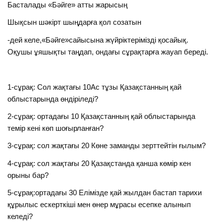
Басталады «Бәйге» атты жарысың
Шықсын шәкірт шыңдарға қол созатын
-дей келе,«Бәйге»сайысына жүйріктерімізді қосайық.
Оқушы ұяшықты таңдап, ондағы сұрақтарға жауап береді.
1-сұрақ: Сол жақтағы 10Ас тұзы Қазақстанның қай
облыстарында өндіріледі?
2-сұрақ: ортадағы 10 Қазақстанның қай облыстарында
темір кені көп шоғырланған?
3-сұрақ: сол жақтағы 20 Көне заманды зерттейтін ғылым?
4-сұрақ: сол жақтағы 20 Қазақстанда қанша көмір кен
орыны бар?
5-сұрақ:ортадағы 30 Елімізде қай жылдан бастап тарихи
құрылыс ескерткіші мен өнер мұрасы есепке алынып
келеді?