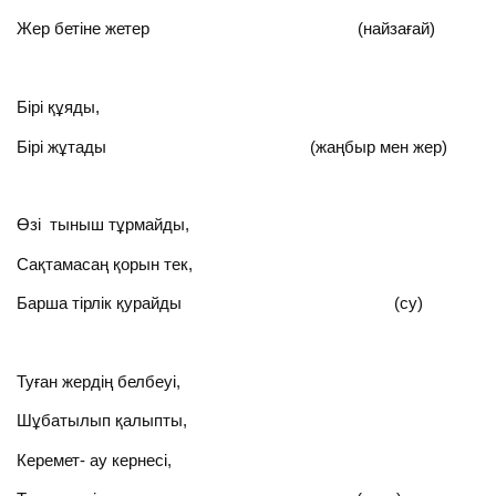
Жер бетіне жетер (найзағай)
Бірі құяды,
Бірі жұтады (жаңбыр мен жер)
Өзі тыныш тұрмайды,
Сақтамасаң қорын тек,
Барша тірлік қурайды (су)
Туған жердің белбеуі,
Шұбатылып қалыпты,
Керемет- ау кернесі,