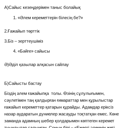
А)Сайыс кезеңдерімен таныс болайық
«Әлем кереметтерін білесің бе?»
2.Ғажайып төрттік
3.Біз – зерттеушіміз
«Бәйге» сайысы
Ә)Әділ қазылар алқасын сайлау
Б)Сайысты бастау
Біздің әлем ғажайыпқа толы. Өзінің сұлулығымен,
сәулетімен таң қалдырған ғимараттар мен құрылыстар
ғажайып кереметтер қатарын құрайды. Адамдар еріксіз
назар аударатын дүниелер жасауды тоқтатқан емес. Көне
заманда адамның шебер қолдарымен көптеген керемет
туындылар салынған. Соның бірі – «Ежелгі әлемнің жеті