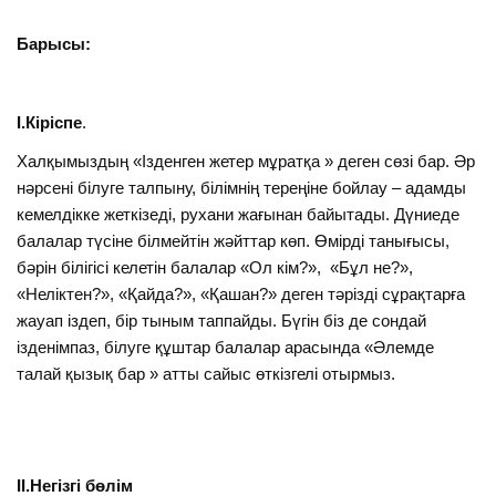
Барысы:
І.Кіріспе
.
Халқымыздың «Ізденген жетер мұратқа » деген сөзі бар. Әр
нәрсені білуге талпыну, білімнің тереңіне бойлау – адамды
кемелдікке жеткізеді, рухани жағынан байытады. Дүниеде
балалар түсіне білмейтін жәйттар көп. Өмірді танығысы,
бәрін білігісі келетін балалар «Ол кім?», «Бұл не?»,
«Неліктен?», «Қайда?», «Қашан?» деген тәрізді сұрақтарға
жауап іздеп, бір тыным таппайды. Бүгін біз де сондай
ізденімпаз, білуге құштар балалар арасында «Әлемде
талай қызық бар » атты сайыс өткізгелі отырмыз.
ІІ.Негізгі бөлім