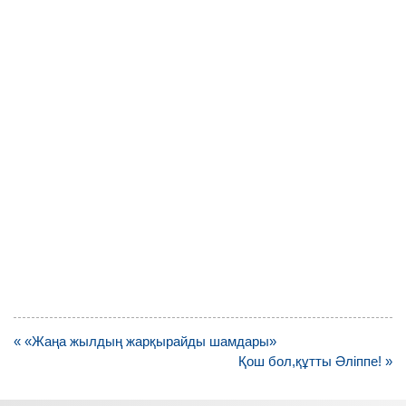
Навигация
« «Жаңа жылдың жарқырайды шамдары»
по
Қош бол,құтты Әліппе! »
записям