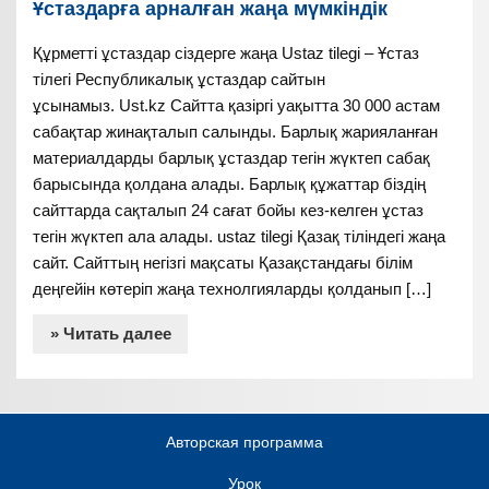
Ұстаздарға арналған жаңа мүмкіндік
Құрметті ұстаздар сіздерге жаңа Ustaz tilegi – Ұстаз
тілегі Республикалық ұстаздар сайтын
ұсынамыз. Ust.kz Сайтта қазіргі уақытта 30 000 астам
сабақтар жинақталып салынды. Барлық жарияланған
материалдарды барлық ұстаздар тегін жүктеп сабақ
барысында қолдана алады. Барлық құжаттар біздің
сайттарда сақталып 24 сағат бойы кез-келген ұстаз
тегін жүктеп ала алады. ustaz tilegi Қазақ тіліндегі жаңа
сайт. Сайттың негізгі мақсаты Қазақстандағы білім
деңгейін көтеріп жаңа технолгияларды қолданып […]
» Читать далее
Авторская программа
Урок