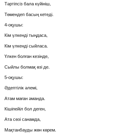
Тәртіпсіз бала күйініш,
Төмендеп басың кетеді.
4-оқушы:
Кім үлкенді тыңдаса,
Кім үлкенді сыйласа.
Үлкен болған кезінде,
Сыйлы болмақ өзі де.
5-оқушы:
Әдептілік әлемі,
Атам маған әманда.
Кішіпейіл бол деген,
Ата сөзі санамда,
Мақтанбауды жөн көрем.