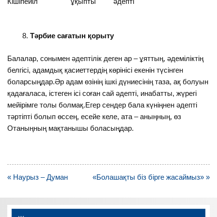
Кішіпейіл ұқыпты әдепті
Тәрбие сағатын қорыту
Балалар, сонымен әдептілік деген ар – ұяттың, әдеміліктің
белгісі, адамдық қасиеттердің көрінісі екенін түсінген
боларсыңдар.Әр адам өзінің ішкі дүниесінің таза, ақ болуын
қадағаласа, істеген ісі соған сай әдепті, инабатты, жүрегі
мейірімге толы болмақ.Егер сендер бала күніңнен әдепті
тәртіпті болып өссең, есейе келе, ата – аныңның, өз
Отаныңның мақтанышы боласыңдар.
Навигация
« Наурыз – Думан
«Болашақты біз бірге жасаймыз» »
по
записям