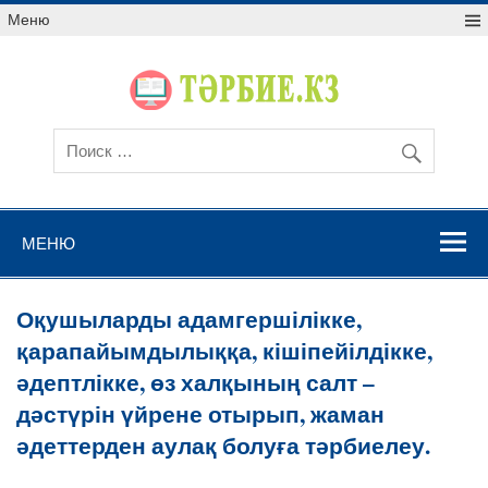
Меню
МЕНЮ
Оқушыларды адамгершілікке,
қарапайымдылыққа, кішіпейілдікке,
әдептлікке, өз халқының салт –
дәстүрін үйрене отырып, жаман
әдеттерден аулақ болуға тәрбиелеу.