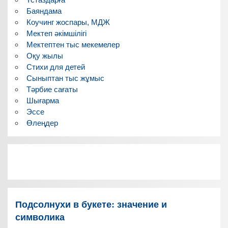
Баяндама
Коучинг жоспары, МДЖ
Мектеп әкімшілігі
Мектептен тыс мекемелер
Оқу жылы
Стихи для детей
Сыныптан тыс жұмыс
Тәрбие сағаты
Шығарма
Эссе
Өлеңдер
Подсолнухи в букете: значение и
символика