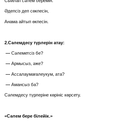
Сыйлап сәлем беремін.
Әдепсіз деп сөкпесін,
Анама айтып өкпесін.
2.Сәлемдесу түрлерін атау:
—
Сәлеметсіз бе?
—
Армысыз, әже?
—
Ассалаумағалеукум, ата?
—
Амансыз ба?
Сәлемдесу түрлеріне көрініс көрсету.
«Сәлем бере білейік.»