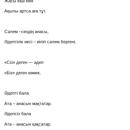
Жасы кіші ініні
Ақылы артса аға тұт.
Сәлем –сөздің анасы,
Әдептілік иесі – иіліп сәлем бергені.
«Сіз» деген — әдеп
«Біз» деген көмек.
Әдепті бала
Ата – анасын мақтатар.
Әдепсіз бала
Ата – анасын қақсатар.