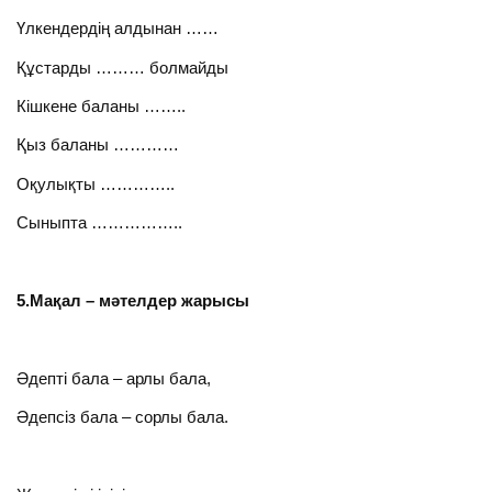
Үлкендердің алдынан ……
Құстарды ……… болмайды
Кішкене баланы ……..
Қыз баланы …………
Оқулықты …………..
Сыныпта ……………..
5.Мақал – мәтелдер жарысы
Әдепті бала – арлы бала,
Әдепсіз бала – сорлы бала.