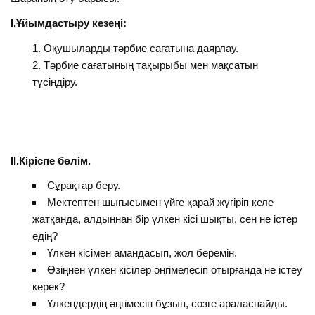
І.Ұйымдастыру кезеңі:
Оқушыларды тәрбие сағатына даярлау.
Тәрбие сағатының тақырыбы мен мақсатын
түсіндіру.
ІІ.Кіріспе бөлім.
Сұрақтар беру.
Мектептен шығысымен үйге қарай жүгіріп келе
жатқанда, алдыңнан бір үлкен кісі шықты, сен не істер
едің?
Үлкен кісімен амандасып, жол беремін.
Өзіңнен үлкен кісілер әңгімелесіп отырғанда не істеу
керек?
Үлкендердің әңгімесін бұзып, сөзге араласпайды.