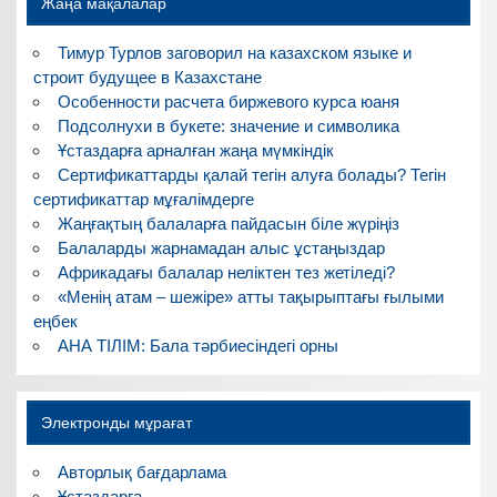
Жаңа мақалалар
Тимур Турлов заговорил на казахском языке и
строит будущее в Казахстане
Особенности расчета биржевого курса юаня
Подсолнухи в букете: значение и символика
Ұстаздарға арналған жаңа мүмкіндік
Сертификаттарды қалай тегін алуға болады? Тегін
сертификаттар мұғалімдерге
Жаңғақтың балаларға пайдасын біле жүріңіз
Балаларды жарнамадан алыс ұстаңыздар
Африкадағы балалар неліктен тез жетіледі?
«Менің атам – шежіре» атты тақырыптағы ғылыми
еңбек
АНА ТІЛІМ: Бала тәрбиесіндегі орны
Электронды мұрағат
Авторлық бағдарлама
Ұстаздарға