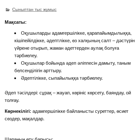
Сыныптан тыс жұмыс
Мақсаты:
Оқушыларды адамгершілікке, қарапайымдылыққа,
кішіпейілдікке, әдептлікке, өз халқының салт – дәстүрін
үйрене отырып, жаман әдеттерден аулақ болуға
тәрбиелеу.
Оқушылар бойында әдеп әліппесін дамыту, таным
белсенділігін арттыру.
Әдептілікке, сыпайылыққа тәрбиелеу.
Әдеп тәсілдері: сұрақ – жауап, көрініс көрсету, баяндау, ой
толғау.
Көрнекілігі:
адамгершілікке байланысты суреттер, өсиет
сөздер, мақалдар.
Шараның өту барысы: