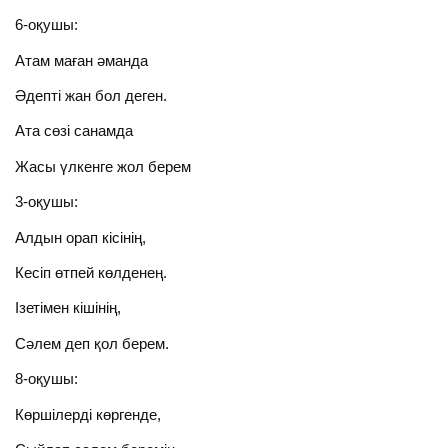
6-оқушы:
Атам маған әманда
Әдепті жан бол деген.
Ата сөзі санамда
Жасы үлкенге жол берем
3-оқушы:
Алдын орап кісінің,
Кесіп өтпей көлденең.
Ізетімен кішінің,
Сәлем деп қол берем.
8-оқушы:
Көршілерді көргенде,