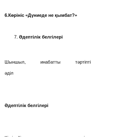
6.Көрініс «Дүниеде не қымбат?»
Әдептілік белгілері
Шыншыл, инабатты тәртіпті
әділ
Әдептілік белгілері