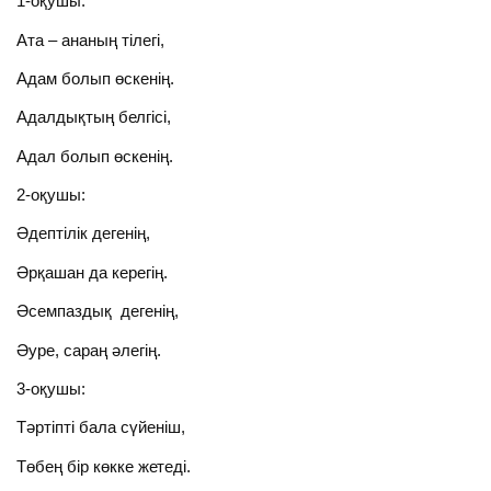
1-оқушы:
Ата – ананың тілегі,
Адам болып өскенің.
Адалдықтың белгісі,
Адал болып өскенің.
2-оқушы:
Әдептілік дегенің,
Әрқашан да керегің.
Әсемпаздық дегенің,
Әуре, сараң әлегің.
3-оқушы:
Тәртіпті бала сүйеніш,
Төбең бір көкке жетеді.