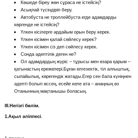
Көшеде біреу жөн сұраса не істейсің?
Асықпай түсіндіріп беру.
Автобуста не троллейбуста егде адамдарды
көргенде не істейсің?
Үлкен кісілерге әрдайым орын беру керек.
Үлкен кісімен қалай сөйлесу керек?
Үлкен кісімен сіз деп сөйлесу керек.
Сонда әдептілік деген не?
Ол адамдардың жүріс – тұрысы мен өзара қарым –
қатынастың ережелері.Бұған елгезектік, тіл алғыштық,
сыпайылық, көрегендік жатады.Егер сен бала күніңнен
әдепті болып өссең, есейе келе ата – анаңның өз
Отанынның мақтанышы боласың.
ІІІ.Негізгі бөлім.
1.Ақыл әліппесі
.