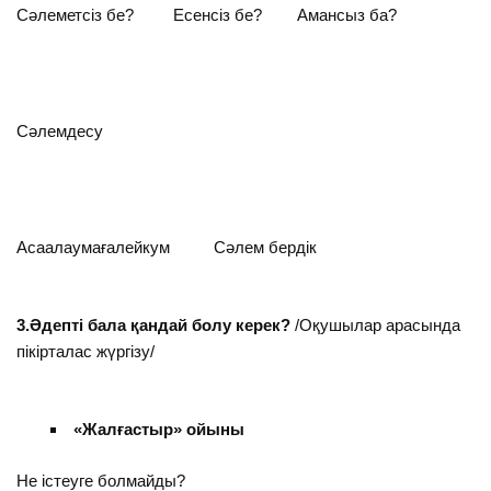
Сәлеметсіз бе? Есенсіз бе? Амансыз ба?
Сәлемдесу
Асаалаумағалейкум Сәлем бердік
3.Әдепті бала қандай болу керек?
/Оқушылар арасында
пікірталас жүргізу/
«Жалғастыр» ойыны
Не істеуге болмайды?