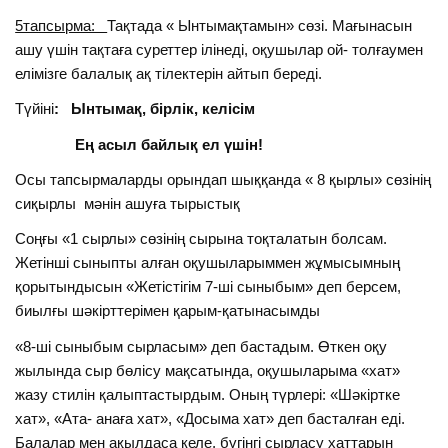
5тапсырма:
Тақтада « Ынтымақтамын» сөзі. Мағынасын
ашу үшін тақтаға суреттер ілінеді, оқушылар ой- толғаумен
елімізге балалық ақ тілектерін айтып береді.
Түйіні
: Ынтымақ, бірлік, келісім
Ең асыл байлық ел үшін!
Осы тапсырмаларды орындап шыққанда « 8 қырлы» сөзінің
сиқырлы мәнін ашуға тырыстық
Соңғы «1 сырлы» сөзінің сырына тоқталатын болсам.
Жетінші сыныпты алған оқушыларыммен жұмысымның
қорытындысын «Жетістігім 7-ші сыныбым» деп берсем,
биылғы шәкірттерімен қарым-қатынасымды
«8-ші сыныбым сырласым» деп бастадым. Өткен оқу
жылында сыр бөлісу мақсатында, оқушыларыма «хат»
жазу стилін қалыптастырдым. Оның түрлері: «Шәкіртке
хат», «Ата- анаға хат», «Досыма хат» деп басталған еді.
Балалар мен ақылдаса келе, бүгінгі сырласу хаттарын