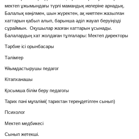
мектеп ұжымындағы түрлі мамандық иелеріне арнадық.
Балалық көңілмен, шын жүректен, ақ ниетпен жазылған
хаттарын қабыл алып, барынша әділ жауап беруіңізді
сұраймын. Оқушылар жазған хаттарын ұсынады.
Балалардың хат жолдаған тұлғалары: Мектеп директоры
Тәрбие ісі орынбасары
Тәлімгер
Ұйымдастырушы педагог
Кітапханашы
Қосымша білім беру педагогы
Тарих пәні мұғалімі( тарихтан тереңдетілген сынып)
Психолог
Мектеп медбикесі
Сынып жетекші.