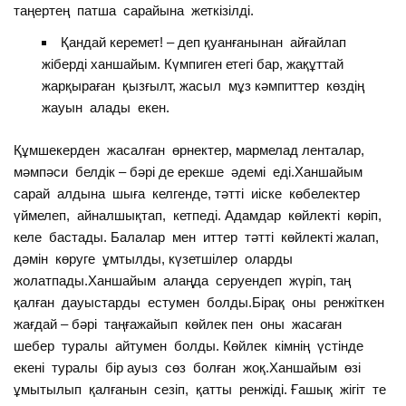
таңертең патша сарайына жеткізілді.
Қандай керемет! – деп қуанғанынан айғайлап
жіберді ханшайым. Күмпиген етегі бар, жақұттай
жарқыраған қызғылт, жасыл мұз кәмпиттер көздің
жауын алады екен.
Құмшекерден жасалған өрнектер, мармелад ленталар,
мәмпәси белдік – бәрі де ерекше әдемі еді.Ханшайым
сарай алдына шыға келгенде, тәтті иіске көбелектер
үймелеп, айналшықтап, кетпеді. Адамдар көйлекті көріп,
келе бастады. Балалар мен иттер тәтті көйлекті жалап,
дәмін көруге ұмтылды, күзетшілер оларды
жолатпады.Ханшайым алаңда серуендеп жүріп, таң
қалған дауыстарды естумен болды.Бірақ оны ренжіткен
жағдай – бәрі таңғажайып көйлек пен оны жасаған
шебер туралы айтумен болды. Көйлек кімнің үстінде
екені туралы бір ауыз сөз болған жоқ.Ханшайым өзі
ұмытылып қалғанын сезіп, қатты ренжіді. Ғашық жігіт те