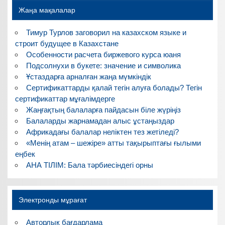
Жаңа мақалалар
Тимур Турлов заговорил на казахском языке и
строит будущее в Казахстане
Особенности расчета биржевого курса юаня
Подсолнухи в букете: значение и символика
Ұстаздарға арналған жаңа мүмкіндік
Сертификаттарды қалай тегін алуға болады? Тегін
сертификаттар мұғалімдерге
Жаңғақтың балаларға пайдасын біле жүріңіз
Балаларды жарнамадан алыс ұстаңыздар
Африкадағы балалар неліктен тез жетіледі?
«Менің атам – шежіре» атты тақырыптағы ғылыми
еңбек
АНА ТІЛІМ: Бала тәрбиесіндегі орны
Электронды мұрағат
Авторлық бағдарлама