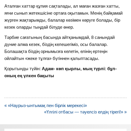
Аталған хаттар құпия сақталады, ал маған жазған хатты,
яғни сынып жетекшісіне ортаға оқытамын. Менің байқамай
жүрген жақтарымды, балалар көзімен көруге болады, бір
кезек оларды тыңдай білуде өнер.
Тәрбие сағатының басында айтқанымдай, 8 санындай
дүние алма кезек, біздің келешегіміз, осы балалар.
Болашақта біздің орнымызға келетін, елінің ертеңін
ойлайтын «жеке тұлға» бүгіннен қалыптасады.
Қорытынды түйін:
Адам- көп қырлы, мың түрлі: бұл-
оның ең үлкен бақыты
Навигация
« «Наурыз-ынтымақ пен бірлік мерекесі»
по
«Үлгілі отбасы — тәуелсіз елдің тірегі!» »
записям