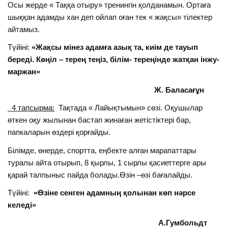
Осы жерде « Таққа отыру» тренингін қолданамын. Ортаға
шыққан адамды хан деп ойлап оған тек « жақсы» тілектер
айтамыз.
Түйіні:
«Жақсы мінез адамға азық та, киім де тауып
береді. Көңіл – терең теңіз, білім- тереңінде жатқан інжу-
маржан»
Ж. Баласағұн
4 тапсырма:
Тақтада « Лайықтымын» сөзі. Оқушылар
өткен оқу жылынан бастап жинаған жетістіктері бар,
папкаларын өздері қорғайды.
Білімде, өнерде, спортта, еңбекте алған марапаттары
туралы айта отырып, 8 қырлы, 1 сырлы қасиеттерге ары
қарай талпыныс пайда болады.Өзін –өзі бағалайды.
Түйіні:
«Өзіне сенген адамның қолынан көп нәрсе
келеді»
А.Гумбольдт