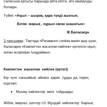
саласына қатысы барында айта кетсе, өте мазмүнды
болады.
Түйіні:
«Ақыл – шырақ, қара түнді ашатын,
Білім- жарық , нұрын саған шашатын»
Ж.Баласағұн
3 тапсырма
: Тақтада «Ризамын» сөзінің мәнін ашу үшін,
балаларға «Кәмпиттен жасалған көйлек» ертегісін оқып,
алған әсерлерін тыңдаймын.
Кәмпиттен жасалған көйлек (ертегі)
Бір күні ханшайым айнаға қарап тұрды да, терең
күрсініп:
Мынау көйлектер мені тойдырды.
Жібек, мақпал, шілтер т.б. Мұндай көйлектер барлық