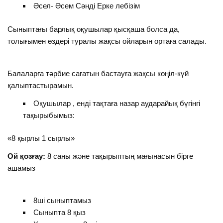
Әсел- Әсем Сәнді Ерке лебізім
Сыныптағы барлық оқушылар қысқаша болса да,
толығымен өздері туралы жақсы ойларын ортаға салады.
Балаларға тәрбие сағатын бастауға жақсы көңіл-күй
қалыптастырамын.
Оқушылар , енді тақтаға назар аударайық бүгінгі
тақырыбымыз:
«8 қырлы 1 сырлы»
Ой қозғау:
8 саны және тақырыптың мағынасын бірге
ашамыз
8ші сыныптамыз
Сыныпта 8 қыз