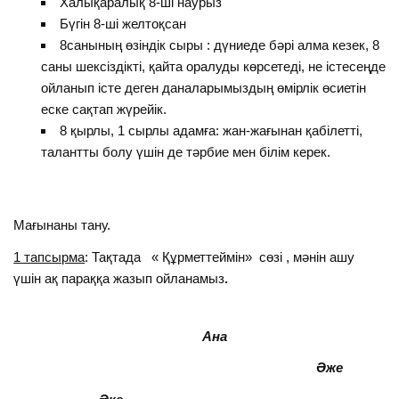
Халықаралық 8-ші наурыз
Бүгін 8-ші желтоқсан
8санының өзіндік сыры : дүниеде бәрі алма кезек, 8
саны шексіздікті, қайта оралуды көрсетеді, не істесеңде
ойланып істе деген даналарымыздың өмірлік өсиетін
еске сақтап жүрейік.
8 қырлы, 1 сырлы адамға: жан-жағынан қабілетті,
талантты болу үшін де тәрбие мен білім керек.
Мағынаны тану.
1 тапсырма
: Тақтада « Құрметтеймін» сөзі , мәнін ашу
үшін ақ параққа жазып ойланамыз
.
Ана
Әже