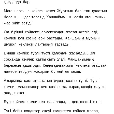
қыздарда бар.
Маған ерекше көйлек қажет. Жұрттың бәрі таң қалатын
болсын, — деп тепсінді.Ханшайымның сөзін оған ғашық
жас жігіт естіді.
Ол бірінші көйлекті ермексаздан жасап әкеліп еді,
көйлегі күн көзіне ери бастады. Ханшайым мұрнын
шүйіріп, көйлекті лақтырып тастады.
Екінші көйлек түрлі түсті қағаздан жасалды. Жел
соққанда көйлек қатты сытырлап, Ханшайымның
берекесін қашырды. Көңілі қалған жігіт көйлекті ағаштан
немесе теріден жасарын білмей ел кезді.
Ақырында кәмпит сататын дүкен көзіне түсті. Түрлі
кәмпит, мәмпәсилер күн көзіне жалтырап, көздің жауын
алады екен.
Бұл көйлек кәмпиттен жасалады, — деп шешті жігіт.
Түні бойы кондитер екеуі кәмпиттен көйлек жасап,