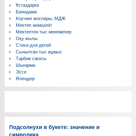
Ұстаздарға
Баяндама
Коучинг жоспары, МДЖ
Мектеп әкімшілігі
Мектептен тыс мекемелер
Оқу жылы
Стихи для детей
Сыныптан тыс жұмыс
Тәрбие сағаты
Шығарма
Эссе
Өлеңдер
Подсолнухи в букете: значение и
символика