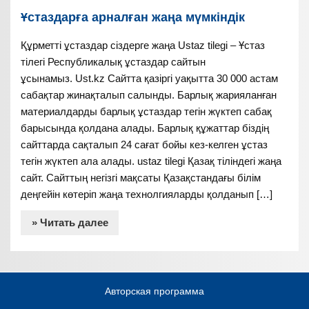
Ұстаздарға арналған жаңа мүмкіндік
Құрметті ұстаздар сіздерге жаңа Ustaz tilegi – Ұстаз
тілегі Республикалық ұстаздар сайтын
ұсынамыз. Ust.kz Сайтта қазіргі уақытта 30 000 астам
сабақтар жинақталып салынды. Барлық жарияланған
материалдарды барлық ұстаздар тегін жүктеп сабақ
барысында қолдана алады. Барлық құжаттар біздің
сайттарда сақталып 24 сағат бойы кез-келген ұстаз
тегін жүктеп ала алады. ustaz tilegi Қазақ тіліндегі жаңа
сайт. Сайттың негізгі мақсаты Қазақстандағы білім
деңгейін көтеріп жаңа технолгияларды қолданып […]
» Читать далее
Авторская программа