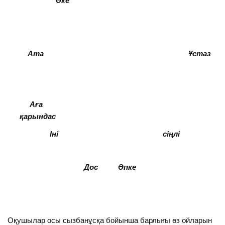
Әке
Ата Ұстаз
Аға
қарындас
Іні сіңлі
Дос Әпке
Оқушылар осы сызбанұсқа бойынша барлығы өз ойларын