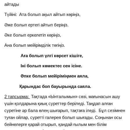
айтады
Түйіні: Ата болып ақыл айтып көріңіз,
Әже болып ертегі айтып беріңіз.
Әке болып еркелетіп көріңіз,
Ана болып мейірімділік төгіңіз.
Аға болып үлгі көрсет кішіге,
Іні болып көмектес сен ісіне.
Әпке болып мейіріміңмен аяла,
Қарындас боп бауырында саяла.
2 тапсырма:
Тақтада «Ынталымын» сөзі, мағынасын ашу
үшін қолдарына қиық суреттер беріледі. Таңдап алған
суретіне әр бала өлең шығарып, тақтаға іледі. Бұл сезімнен
туған ойлар, суретті галерея болып шығады. Соңынан осы
бейнелерге қарай отырып, қандай ғылым мен білім