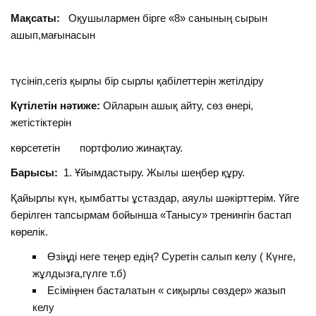
Мақсаты:
Оқушылармен бірге «8» санының сырын
ашып,мағынасын
түсініп,сегіз қырлы бір сырлы қабілеттерін жетілдіру
Күтілетін нәтиже:
Ойларын ашық айту, сөз өнері,
жетістіктерін
көрсететін портфолио жинақтау.
Барысы:
1. Ұйымдастыру. Жылы шеңбер құру.
Қайырлы күн, қымбатты ұстаздар, аяулы шәкірттерім. Үйге
берілген тапсырмам бойынша «Танысу» тренингін бастап
көрелік.
Өзіңді неге теңер едің? Суретін салып келу ( Күнге,
жұлдызға,гүлге т.б)
Есіміңнен басталатын « сиқырлы сөздер» жазып
келу