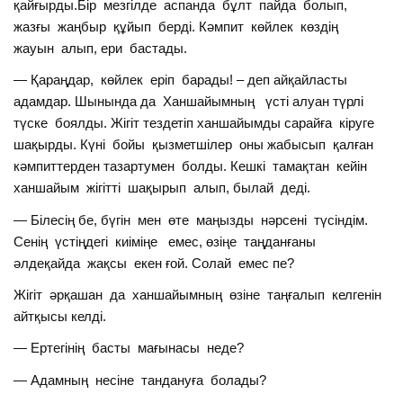
қайғырды.Бір мезгілде аспанда бұлт пайда болып,
жазғы жаңбыр құйып берді. Кәмпит көйлек көздің
жауын алып, ери бастады.
— Қараңдар, көйлек еріп барады! – деп айқайласты
адамдар. Шынында да Ханшайымның үсті алуан түрлі
түске боялды. Жігіт тездетіп ханшайымды сарайға кіруге
шақырды. Күні бойы қызметшілер оны жабысып қалған
кәмпиттерден тазартумен болды. Кешкі тамақтан кейін
ханшайым жігітті шақырып алып, былай деді.
— Білесің бе, бүгін мен өте маңызды нәрсені түсіндім.
Сенің үстіңдегі киіміңе емес, өзіңе таңданғаны
әлдеқайда жақсы екен ғой. Солай емес пе?
Жігіт әрқашан да ханшайымның өзіне таңғалып келгенін
айтқысы келді.
— Ертегінің басты мағынасы неде?
— Адамның несіне тандануға болады?