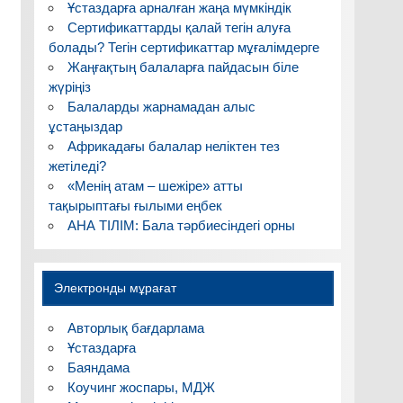
Ұстаздарға арналған жаңа мүмкіндік
Сертификаттарды қалай тегін алуға
болады? Тегін сертификаттар мұғалімдерге
Жаңғақтың балаларға пайдасын біле
жүріңіз
Балаларды жарнамадан алыс
ұстаңыздар
Африкадағы балалар неліктен тез
жетіледі?
«Менің атам – шежіре» атты
тақырыптағы ғылыми еңбек
АНА ТІЛІМ: Бала тәрбиесіндегі орны
Электронды мұрағат
Авторлық бағдарлама
Ұстаздарға
Баяндама
Коучинг жоспары, МДЖ