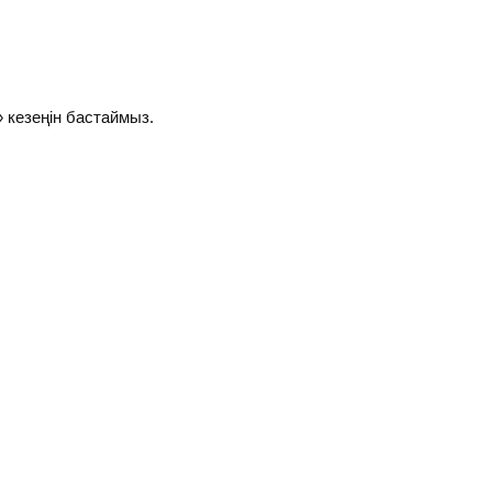
 кезеңін бастаймыз.