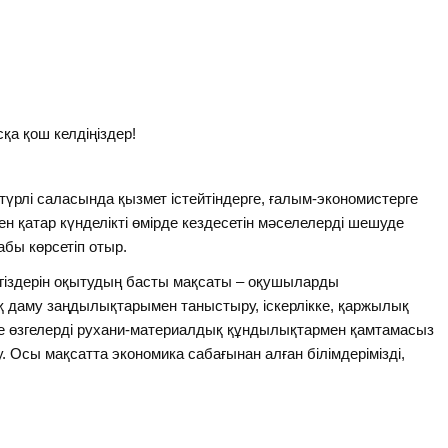
қа қош келдіңіздер!
түрлі саласында қызмет істейтіндерге, ғалым-экономистерге
н қатар күнделікті өмірде кездесетін мәселелерді шешуде
лабы көрсетіп отыр.
гіздерін оқытудың басты мақсаты – оқушыларды
 даму заңдылықтарымен таныстыру, іскерлікке, қаржылық
және өзгелерді рухани-материалдық құндылықтармен қамтамасыз
у. Осы мақсатта экономика сабағынан алған білімдерімізді,