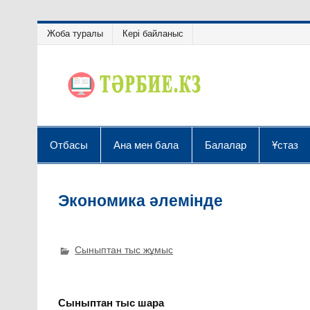
Жоба туралы
Кері байланыс
Отбасы
Ана мен бала
Балалар
Ұстаз
Экономика әлемінде
Сыныптан тыс жұмыс
Сыныптан тыс шара