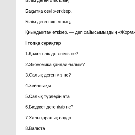
Білім деген биік шың,
Бақытқа сені жеткізер.
Білім деген ақылшың,
Қиындықтан өткізер, — деп сайысымыздың «Жорға»
І топқа сұрақтар
1.Қажеттілік дегеніміз не?
2.Экономика қандай ғылым?
3.Салық дегеніміз не?
4.Зейнетақы
5.Салық түрлерін ата
6.Бюджет дегеніміз не?
7.Халықаралық сауда
8.Валюта