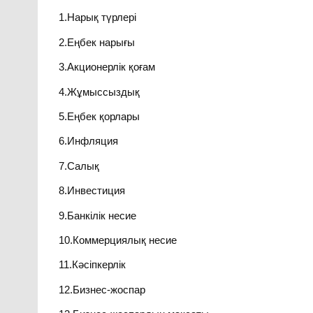
1.Нарық түрлері
2.Еңбек нарығы
3.Акционерлік қоғам
4.Жұмыссыздық
5.Еңбек қорлары
6.Инфляция
7.Салық
8.Инвестиция
9.Банкілік несие
10.Коммерциялық несие
11.Кәсіпкерлік
12.Бизнес-жоспар