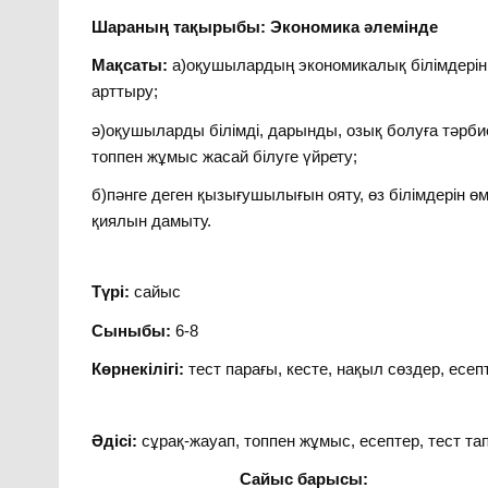
Шараның тақырыбы: Экономика әлемінде
Мақсаты:
а)оқушылардың экономикалық білімдерін т
арттыру;
ә)оқушыларды білімді, дарынды, озық болуға тәрбие
топпен жұмыс жасай білуге үйрету;
б)пәнге деген қызығушылығын ояту, өз білімдерін өм
қиялын дамыту.
Түрі:
сайыс
Сыныбы:
6-8
Көрнекілігі:
тест парағы, кесте, нақыл сөздер, есеп
Әдісі:
сұрақ-жауап, топпен жұмыс, есептер, тест т
Сайыс барысы: