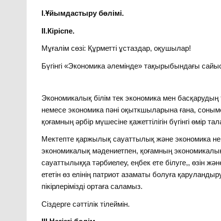
І.Ұйымдастыру бөлімі.
ІІ.Кіріспе.
Мұғалім сөзі: Құрметті ұстаздар, оқушылар!
Бүгінгі «Экономика әлемінде» тақырыбындағы сайыс
Экономикалық білім тек экономика мен басқарудың 
немесе экономика пәні оқыткшыларына ғана, соныме
қоғамның әрбір мүшесіне қажеттілігін бүгінгі өмір та
Мектепте қаржылық сауаттылық және экономика не
экономикалық мәдениетпен, қоғамның экономикалық
сауаттылыққа тәрбиелеу, еңбек ете білуге,, өзін 
ететін өз елінің патриот азаматы болуға қаруландыр
пікірлерімізді ортаға саламыз.
Сіздерге сәттілік тілеймін.