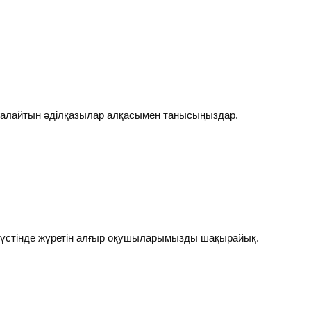
алайтын әділқазылар алқасымен танысыңыздар.
іс үстінде жүретін алғыр оқушыларымызды шақырайық.