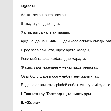
Мұғалім:
Асыл тастан, өнер жастан
Шығады деп дарынды.
Халық айтса қалт айтпайды,
әрқашанда нанымды, — дей келе сайысымызды бағ
Біреу озса сайыста, біреу артта қалады,
Ренжімей тараса, озбағандар жарады.
Жарыс заңы ежелден – жеңімпазды анықтау,
Озат болу шарты сол – еңбектену, жалықпау.
Ендеше ортамызға ерінбей еңбектеніп, үнемі ізден
І. Таныстыру. Топтардың таныстыруы.
ІІ. «Жорға»