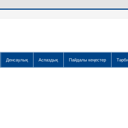
Денсаулық
Аспаздық
Пайдалы кеңестер
Тәрби