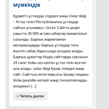
мүмкіндік
Құрметті ұстаздар сіздерге жаңа Ustaz tilegi
– Ұстаз тілегі Республикалық ұстаздар
сайтын ұсынамыз. Ust.kz Сайтта қазіргі
уақытта 30 000 астам сабақтар жинақталып
салынды. Барлық жарияланған
материалдарды барлық ұстаздар тегін
жүктеп сабақ барысында қолдана алады.
Барлық құжаттар біздің сайттарда сақталып
24 сағат бойы кез-келген ұстаз тегін жүктеп
ала алады. ustaz tilegi Қазақ тіліндегі жаңа
сайт. Сайттың негізгі мақсаты Қазақстандағы
білім деңгейін көтеріп жаңа технолгияларды
қолданып […]
» Читать далее