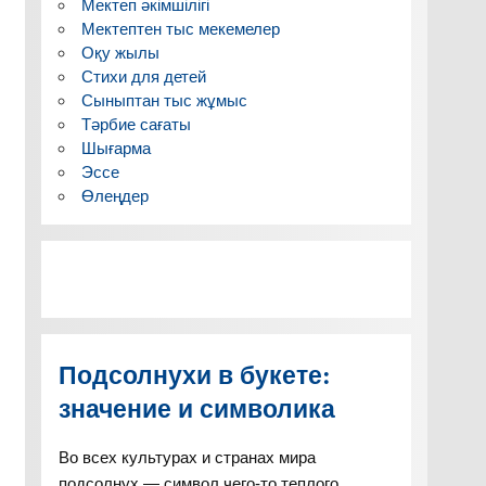
Мектеп әкімшілігі
Мектептен тыс мекемелер
Оқу жылы
Стихи для детей
Сыныптан тыс жұмыс
Тәрбие сағаты
Шығарма
Эссе
Өлеңдер
Подсолнухи в букете:
значение и символика
Во всех культурах и странах мира
подсолнух — символ чего-то теплого,