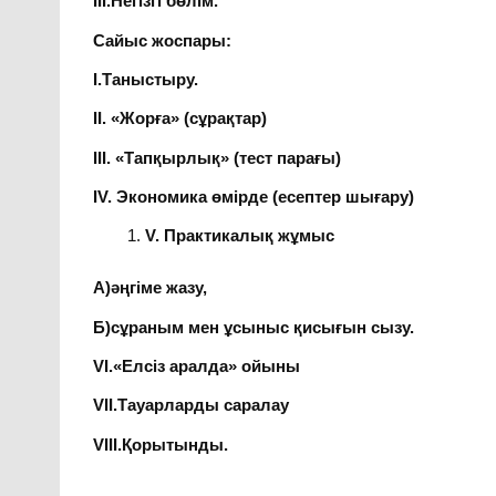
ІІІ.Негізгі бөлім.
Сайыс жоспары:
І.Таныстыру.
ІІ. «Жорға» (сұрақтар)
ІІІ. «Тапқырлық» (тест парағы)
ІV. Экономика өмірде (есептер шығару)
V
. Практикалық жұмыс
А)әңгіме жазу,
Б)сұраным мен ұсыныс қисығын сызу.
VІ.«Елсіз аралда» ойыны
VІІ.Тауарларды саралау
VІІІ.Қорытынды.