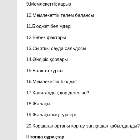
9.Мемлекеттік қарыз
10.Мемлекеттік төлем балансы
11.Бюджет бөлімдері
12.Еңбек факторы
13.Сыртқы сауда сальдосы
14.Өндіріс қорлары
15.Валюта курсы
16.Мемлекеттік бюджет
17.Капиталдық қор деген не?
18.Жалақы.
19.Жалақының түрлері
20.Қоршаған ортаны қорғау заң қашан қабылданды?
ІІ топқа сұрақтар