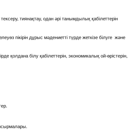
ексеру, тиянақтау, одан әрі танымдылық қабілеттерін
леуөз пікірін дұрыс мәдениетті түрде жеткізе білуге және
ірде қолдана білу қабілеттерін, экономикалық ой-өрістерін,
тер.
апсырмалары.