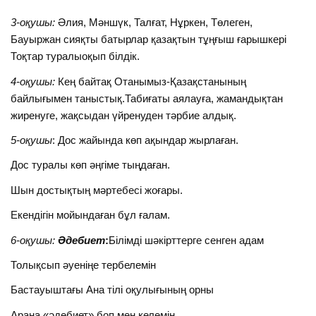
3-оқушы:
Әлия, Мәншүк, Талғат, Нұркен, Төлеген,
Бауыржан сияқты батырлар қазақтын тұңғыш ғарышкері
Тоқтар туралыоқып білдік.
4-оқушы:
Кең байтақ Отанымыз-Қазақстанының
байлығымен таныстық.Табиғаты аялауға, жамандықтан
жиренуге, жақсыдан үйренуден тәрбие алдық.
5-оқушы
: Дос жайында көп ақындар жырлаған.
Дос туралы көп әңгіме тыңдаған.
Шын достықтың мәртебесі жоғары.
Екендігін мойындаған бұл ғалам.
6-оқушы:
Әдебиет
:
Білімді шәкірттерге сенген адам
Толықсып әуеніңе тербелемін
Бастауыштағы Ана тілі оқулығының орны
Араңа «әдебиет» боп мен келемін.