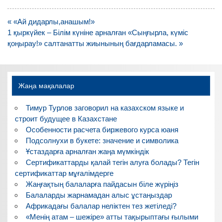
Навигация
« «Ай дидарлы,анашым!»
по
1 қыркүйек – Білім күніне арналған «Сыңғырла, күміс
записям
қоңырау!» салтанатты жиынының бағдарламасы. »
Жаңа мақалалар
Тимур Турлов заговорил на казахском языке и
строит будущее в Казахстане
Особенности расчета биржевого курса юаня
Подсолнухи в букете: значение и символика
Ұстаздарға арналған жаңа мүмкіндік
Сертификаттарды қалай тегін алуға болады? Тегін
сертификаттар мұғалімдерге
Жаңғақтың балаларға пайдасын біле жүріңіз
Балаларды жарнамадан алыс ұстаңыздар
Африкадағы балалар неліктен тез жетіледі?
«Менің атам – шежіре» атты тақырыптағы ғылыми