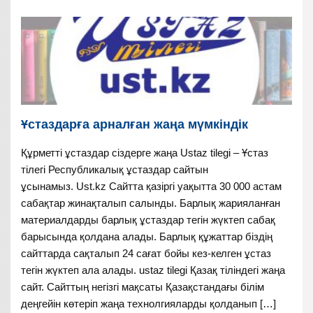
Ұстаздарға арналған жаңа мүмкіндік
Құрметті ұстаздар сіздерге жаңа Ustaz tilegi – Ұстаз
тілегі Республикалық ұстаздар сайтын
ұсынамыз. Ust.kz Сайтта қазіргі уақытта 30 000 астам
сабақтар жинақталып салынды. Барлық жарияланған
материалдарды барлық ұстаздар тегін жүктеп сабақ
барысында қолдана алады. Барлық құжаттар біздің
сайттарда сақталып 24 сағат бойы кез-келген ұстаз
тегін жүктеп ала алады. ustaz tilegi Қазақ тіліндегі жаңа
сайт. Сайттың негізгі мақсаты Қазақстандағы білім
деңгейін көтеріп жаңа технолгияларды қолданып […]