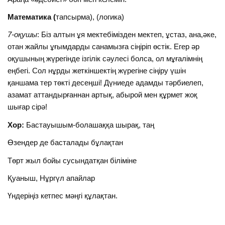
Математика (
тапсырма), (логика)
7-оқушы
: Біз алтын ұя мектебімізден мектеп, ұстаз, ана,әке,
отан жайлы ұғымдарды санамызға сіңіріп өстік. Егер әр
оқушының жүрегінде ізгілік сәулесі болса, ол мұғалімнің
еңбегі. Сол нұрды жеткіншектің жүрегіне сіңіру үшін
қаншама тер төкті десеңші! Дүниеде адамды тәрбиелеп,
азамат аттандырғаннан артық, абырой мен құрмет жоқ
шығар сірә!
Хор:
Бастауышым-болашаққа шырақ, таң
Өзендер де басталады бұлақтан
Төрт жыл бойы сусындатқан біліміне
Қуаныш, Нұргүл апайлар
Үндеріңіз кетпес мәңгі құлақтан.