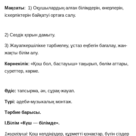
Мақсаты
: 1) Оқушылардың алған білімдерін, өнерлерін,
іскерліктерін байқатуі ортаға салу.
2) Сөздік қорын дамыту.
3) Жауапкершілікке тәрбиелеу, ұстаз еңбегін бағалау, жан-
жақты білім алу.
Көрнекілік
: «Қош бол, бастауыш» тақырып, бөлім аттары,
суреттер, көрме.
Әдіс:
тапсырма, ән, сұрақ-жауап.
Түрі:
әдеби-музыкалық монтаж.
Тәрбие барысы.
І.Білім «Күш
—
білімде».
1жүргізуші:
Қош келдіңіздер, құрметті қонақтар, бүгін сіздер