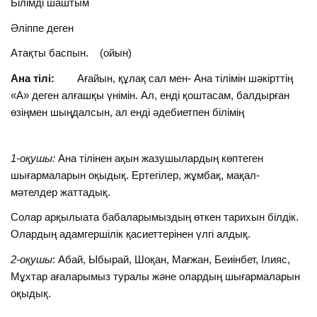
Білімді шаштым
Әліппе деген
Атақты баспын. (ойын)
Ана тілі:
Ағайын, құлақ сал мен- Ана тілімін шәкірттің
«А» деген алғашқы үнімін. Ал, енді қоштасам, балдырған
өзіңмен шыңдалсын, ал енді әдебиетпен білімің
1-оқушы:
Ана тілінен ақын жазушылардың көптеген
шығармаларын оқыдық. Ертегілер, жұмбақ, мақал-
мәтелдер жаттадық.
Солар арқылыата бабаларымыздың өткен тарихын білдік.
Олардың адамгершілік қасиеттерінен үлгі алдық.
2-оқушы
: Абай, Ыбырай, Шоқан, Мағжан, Беиінбет, Ілияс,
Мұхтар ағаларымыз туралы және олардың шығармаларын
оқыдық.