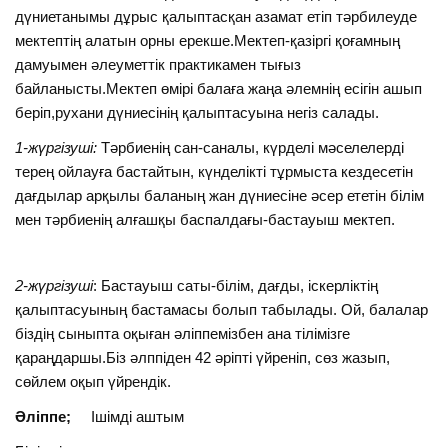
дүниетанымы дұрыс қалыптасқан азамат етіп тәрбилеуде
мектептің алатын орны ерекше.Мектеп-қазіргі қоғамның
дамуымен әлеуметтік практикамен тығыз
байланысты.Мектеп өмірі балаға жаңа әлемнің есігін ашып
беріп,рухани дүниесінің қалыптасуына негіз салады.
1-жүргізуші:
Тәрбиенің сан-саналы, күрделі мәселелерді
терең ойлауға бастайтын, күнделікті тұрмыста кездесетін
дағдылар арқылы баланың жан дүниесіне әсер ететін білім
мен тәрбиенің алғашқы баспалдағы-бастауыш мектеп.
2-жүргізуші
: Бастауыш саты-білім, дағды, іскерліктің
қалыптасуының бастамасы болып табылады. Ой, балалар
біздің сыныпта оқыған әліппемізбен ана тілімізге
қараңдаршы.Біз әлппіден 42 әріпті үйреніп, сөз жазып,
сөйлем оқып үйрендік.
Әліппе;
Ішімді аштым