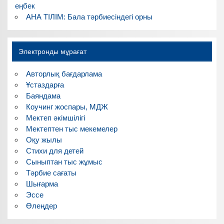
еңбек
АНА ТІЛІМ: Бала тәрбиесіндегі орны
Электронды мұрағат
Авторлық бағдарлама
Ұстаздарға
Баяндама
Коучинг жоспары, МДЖ
Мектеп әкімшілігі
Мектептен тыс мекемелер
Оқу жылы
Стихи для детей
Сыныптан тыс жұмыс
Тәрбие сағаты
Шығарма
Эссе
Өлеңдер