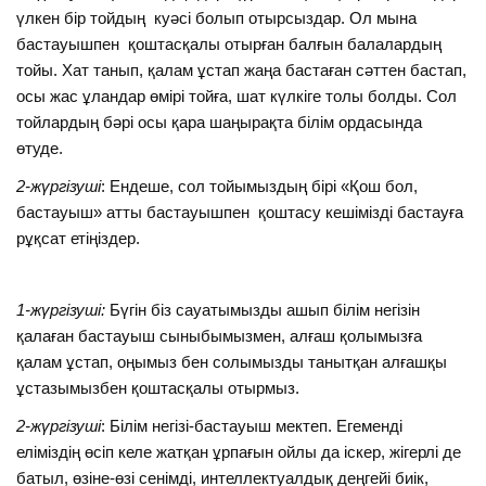
үлкен бір тойдың куәсі болып отырсыздар. Ол мына
бастауышпен қоштасқалы отырған балғын балалардың
тойы. Хат танып, қалам ұстап жаңа бастаған сәттен бастап,
осы жас ұландар өмірі тойға, шат күлкіге толы болды. Сол
тойлардың бәрі осы қара шаңырақта білім ордасында
өтуде.
2-жүргізуші
: Ендеше, сол тойымыздың бірі «Қош бол,
бастауыш» атты бастауышпен қоштасу кешімізді бастауға
рұқсат етіңіздер.
1-жүргізуші:
Бүгін біз сауатымызды ашып білім негізін
қалаған бастауыш сыныбымызмен, алғаш қолымызға
қалам ұстап, оңымыз бен солымызды танытқан алғашқы
ұстазымызбен қоштасқалы отырмыз.
2-жүргізуші
: Білім негізі-бастауыш мектеп. Егеменді
еліміздің өсіп келе жатқан ұрпағын ойлы да іскер, жігерлі де
батыл, өзіне-өзі сенімді, интеллектуалдық деңгейі биік,