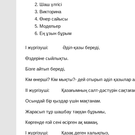
Шаш үлгісі
Викторина
Өнер сайысы
Модельер
Ең ұзын бұрым
І жүргізуші: Әділ-қазы береді,
Өздеріне сыйлықты.
Бізге айтып береді,
Кім өнерші? Кім мықты?- дей отырып әділ қазылар
ІІ жүргізуші: Қазағымның салт-дәстүрін сақтаға
Осындай бір қыздар үшін мақтанам.
Жарасып тұр шашбау таққан бұрымы,
Көргенде ғой сені өсірген ақ мамаң.
І жүргізуші: Қазақ деген халықпыз,