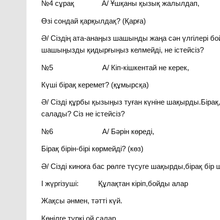
№4 сұрақ А/ Ұшқаны қызық жалылдап,
Өзі сондай қарқылдақ? (Қарға)
Ә/ Сіздің ата-анаңыз шашынды жаңа сән үлгілері б
шашыңызды қидырғыңыз келмейді, не істейсіз?
№5 А/ Кіп-кішкентай не керек,
Күші бірақ керемет? (құмырсқа)
Ә/ Сізді құрбы қызыңыз туған күніне шақырды.Бірақ
салады? Сіз не істейсіз?
№6 А/ Бәрін көреді,
Бірақ бірін-бірі көрмейді? (көз)
Ә/ Сізді киноға бас рөлге түсуге шақырды,бірақ бір
І жүргізуші: Құлақтан кіріп,бойды алар
Жақсы әнмен, тәтті күй.
Көнілге түркі ой салар,