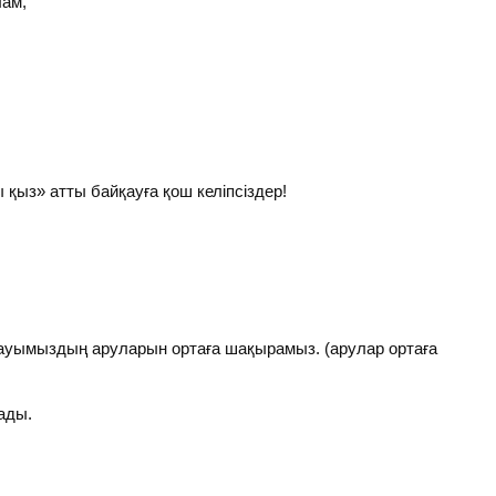
ам,
 қыз» атты байқауға қош келіпсіздер!
йқауымыздың аруларын ортаға шақырамыз. (арулар ортаға
ады.