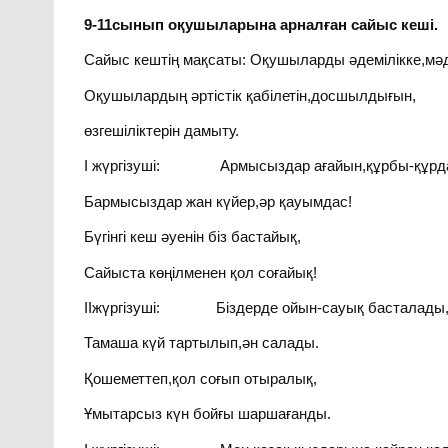
9-11сынып оқушыларына арналған сайыс кеші.
Сайыс кештің мақсаты: Оқушыларды әдемілікке,мәде
Оқушылардың әртістік қабілетін,досшылдығын,
өзгешіліктерін дамыту.
І жүргізуші: Армысыздар ағайын,құрбы-құрд
Бармысыздар жан күйер,әр қауымдас!
Бүгінгі кеш әуенін біз бастайық,
Сайыста көңілменен қол соғайық!
ІІжүргізуші: Біздерде ойын-сауық басталады
Тамаша күй тартылып,ән салады.
Қошеметтеп,қол соғып отыралық,
Ұмытарсыз күн бойғы шаршағанды.