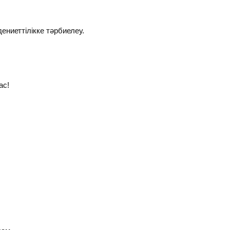
ниеттілікке тәрбиелеу.
ас!
,