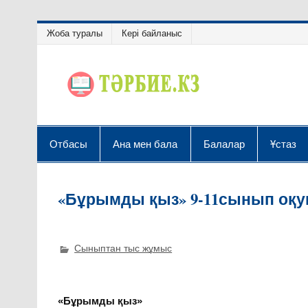
Жоба туралы
Кері байланыс
Отбасы
Ана мен бала
Балалар
Ұстаз
«Бұрымды қыз» 9-11сынып оқу
Сыныптан тыс жұмыс
«Бұрымды қыз»