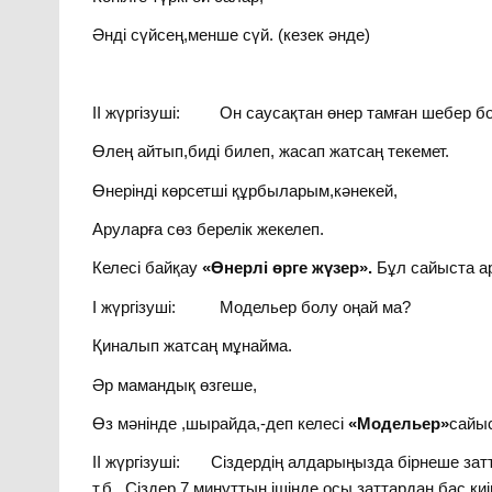
Әнді сүйсең,менше сүй. (кезек әнде)
ІІ жүргізуші: Он саусақтан өнер тамған шебер бо
Өлең айтып,биді билеп, жасап жатсаң текемет.
Өнерінді көрсетші құрбыларым,кәнекей,
Аруларға сөз берелік жекелеп.
Келесі байқау
«Өнерлі өрге жүзер».
Бұл сайыста ар
І жүргізуші: Модельер болу оңай ма?
Қиналып жатсаң мұнайма.
Әр мамандық өзгеше,
Өз мәнінде ,шырайда,-деп келесі
«Модельер»
сайыс
ІІ жүргізуші: Сіздердің алдарыңызда бірнеше затта
т.б.. Сіздер 7 минуттың ішінде осы заттардан бас к