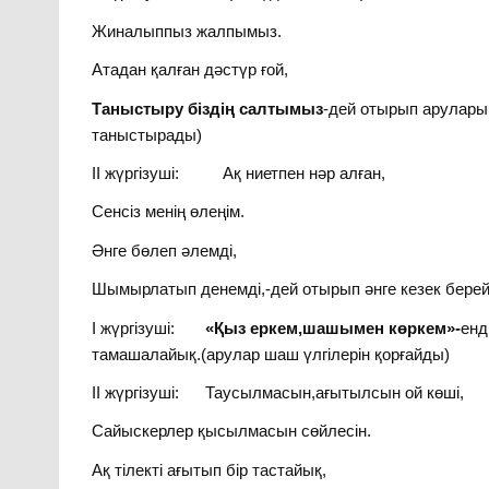
Жиналыппыз жалпымыз.
Атадан қалған дәстүр ғой,
Таныстыру біздің салтымыз
-дей отырып аруларым
таныстырады)
ІІ жүргізуші: Ақ ниетпен нәр алған,
Сенсіз менің өлеңім.
Әнге бөлеп әлемді,
Шымырлатып денемді,-дей отырып әнге кезек берейі
І жүргізуші:
«Қыз еркем,шашымен көркем»-
енд
тамашалайық.(арулар шаш үлгілерін қорғайды)
ІІ жүргізуші: Таусылмасын,ағытылсын ой көші,
Сайыскерлер қысылмасын сөйлесін.
Ақ тілекті ағытып бір тастайық,