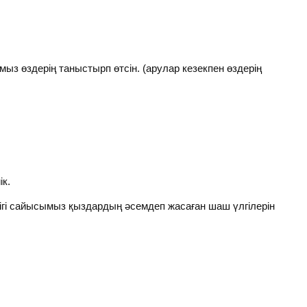
ыз өздерің таныстырп өтсін. (арулар кезекпен өздерің
к.
ігі сайысымыз қыздардың әсемдеп жасаған шаш үлгілерін