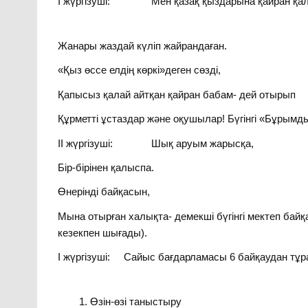
І жүргізуші: Мен қазақ қыздарына қайран қал
Жанары жаздай күліп жайрандаған.
«Қыз өссе елдің көркі»деген сөзді,
Қапысыз қалай айтқан қайран бабам- дей отырып
Құрметті ұстаздар және оқушылар! Бүгінгі «Бұрымды
ІІ жүргізуші: Шық аруым жарысқа,
Бір-бірінен қалыспа.
Өнерінді байқасын,
Мына отырған халықта- демекші бүгінгі мектеп ба
кезекпен шығады).
І жүргізуші: Сайыс бағдарламасы 6 байқаудан тұр
Өзін-өзі таныстыру