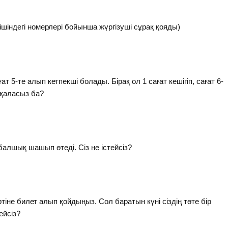
ішіндегі номерлері бойынша жүргізуші сұрақ қояды)
т 5-те алып кетпекші болады. Бірақ ол 1 сағат кешігіп, сағат 6-
й қаласыз ба?
 балшық шашып өтеді. Сіз не істейсіз?
ртіне билет алып қойдыңыз. Сол баратын күні сіздің төте бір
ейсіз?