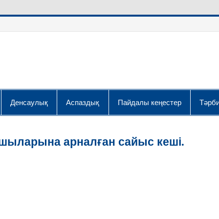
Денсаулық
Аспаздық
Пайдалы кеңестер
Тәрби
шыларына арналған сайыс кеші.