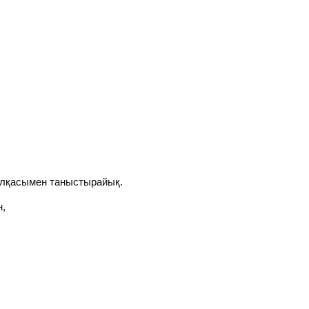
 алқасымен таныстырайық.
н,