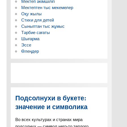
Мектеп әкімшілігі
Мектептен тыс мекемелер
Оқу жылы
Стихи для детей
Сыныптан тыс жұмыс
Тәрбие сағаты
Шығарма
Эссе
Өлеңдер
Подсолнухи в букете:
значение и символика
Во всех культурах и странах мира
подсолнух — символ чего-то теплого,