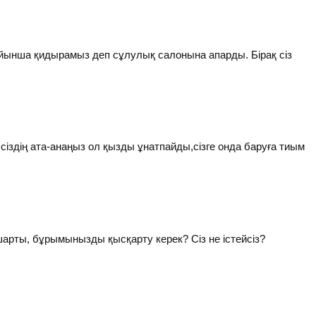
ойынша қидырамыз деп сұлулық салонына апарды. Бірақ сіз
,сіздің ата-анаңыз ол қызды ұнатпайды,сізге онда баруға тиым
 шарты, бұрымынызды қысқарту керек? Сіз не істейсіз?