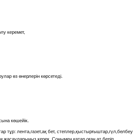
лу керемет,
улар өз өнерлерін көрсетеді.
ына көшейік.
р тұр: лента,газет,ақ бет, степлер,қыстырғыштар,гүл,белбеу
иім жасауларыңыз керек. Сонымен қатар оған ат беріп