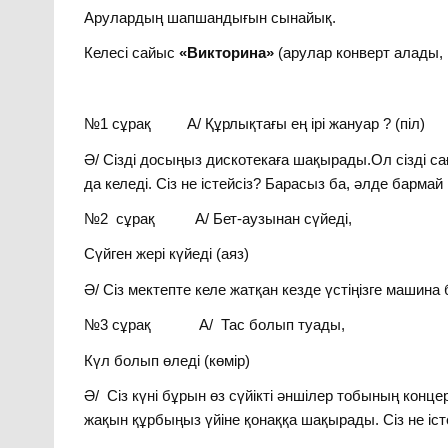
Арулардың шапшандығын сынайық.
Келесі сайыс
«Викторина»
(арулар конверт алады, 
№1 сұрақ А/ Құрлықтағы ең ірі жануар ? (піл)
Ә/ Сізді досыңыз дискотекаға шақырады.Ол сізді саға
да келеді. Сіз не істейсіз? Барасыз ба, әлде барма
№2 сұрақ А/ Бет-аузынан сүйеді,
Сүйген жері күйеді (аяз)
Ә/ Сіз мектепте келе жатқан кезде үстіңізге машина
№3 сұрақ А/ Тас болып туады,
Күл болып өледі (көмір)
Ә/ Сіз күні бұрын өз сүйікті әншілер тобының конце
жақын құрбыңыз үйіне қонаққа шақырады. Сіз не іст