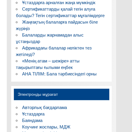
Ұстаздарға арналған жаңа мүмкіндік
Сертификаттарды қалай тегін алуға
болады? Тегін сертификаттар мұғалімдерге
Жаңғақтың балаларға пайдасын біле
жүріңіз
Балаларды жарнамадан алыс
ұстаңыздар
Африкадағы балалар неліктен тез
жетіледі?
«Менің атам – шежіре» атты
тақырыптағы ғылыми еңбек
АНА ТІЛІМ: Бала тәрбиесіндегі орны
Электронды мұрағат
Авторлық бағдарлама
Ұстаздарға
Баяндама
Коучинг жоспары, МДЖ