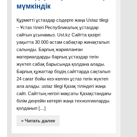
мүмкіндік
Құрметті ұстаздар сіздерге жаңа Ustaz tilegi
– Ұстаз тілегі Республикалық ұстаздар
сайтын ұсынамыз. Ust.kz Сайтта қазіргі
уақытта 30 000 астам сабақтар жинақталып
салынды. Барлық жарияланған
материалдарды барлық ұстаздар тегін
жүктеп сабақ барысында қолдана алады.
Барлық құжаттар біздің сайттарда сақталып
24 сағат бойы кез-келген ұстаз тегін жүктеп
ала алады. ustaz tilegi Қазақ тіліндегі жаңа
сайт. Сайттың негізгі мақсаты Қазақстандағы
білім деңгейін көтеріп жаңа технолгияларды
қолданып […]
» Читать далее