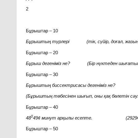
2
Бұрыштар – 10
Бұрыштың түрлері (тік, сүйір, доғал, жазың
Бұрыштар – 20
Бұрыш дегеніміз не? (Бір нүктеден шығатын ек
Бұрыштар – 30
Бұрыштың биссектрисасы дегеніміз не?
(Бұрыштың төбесінен шығып, оны қақ бөлетін сәу
Бұрыштар – 40
0
48
49
¢
минут арқылы есепте. (2929
Бұрыштар – 50