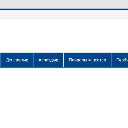
Денсаулық
Аспаздық
Пайдалы кеңестер
Тәрби