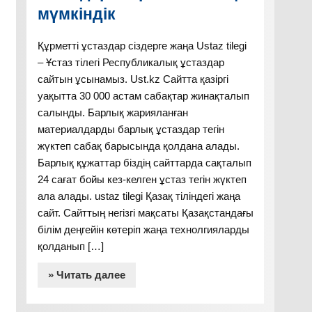
мүмкіндік
Құрметті ұстаздар сіздерге жаңа Ustaz tilegi
– Ұстаз тілегі Республикалық ұстаздар
сайтын ұсынамыз. Ust.kz Сайтта қазіргі
уақытта 30 000 астам сабақтар жинақталып
салынды. Барлық жарияланған
материалдарды барлық ұстаздар тегін
жүктеп сабақ барысында қолдана алады.
Барлық құжаттар біздің сайттарда сақталып
24 сағат бойы кез-келген ұстаз тегін жүктеп
ала алады. ustaz tilegi Қазақ тіліндегі жаңа
сайт. Сайттың негізгі мақсаты Қазақстандағы
білім деңгейін көтеріп жаңа технолгияларды
қолданып […]
» Читать далее