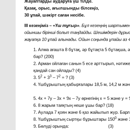
Жауаптарды аударуға үш тілде.
Қазақ, орыс, ағылшынды білсеңіз,
30 ұпай, шәкірт саған несібе.
ІІІ кезеңіміз – «
Үш тұғыр»
.
Бұл кезеңнің шартымен
ойыншы бірінші болып таңдайды. Шешімдерін дұрыс
жауапқа 10 ұпай алынады. Ойын соңында ұпайы аз
Алма ағашта 8 бұтақ, әр бұтақта 5 бұтақша,
бар? (200)
Арман ойлаған санын 5 есе арттырып, нәтиже
қандай сан ойлады? (4)
2
3
2
5
+ 3
– 7
= ? (3)
Үшбұрыштың қабырғалары 18,5 м, 14,2 м және
(46
4х + 7у – 3х + 9х – 7у өрнегінің х = 5 және у 
8 жарым таяқтың неше ұшы бар? (18)
Аулада 7 қоян және 6 қаз жайылып жур. Барл
0
Үшбұрыштың сыртқы бұрыштары 150
және 
Бөлуді орында: (3)