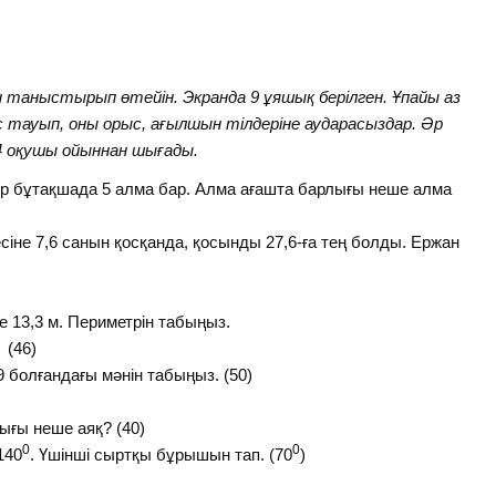
 таныстырып өтейін. Экранда 9 ұяшық берілген. Ұпайы аз
 тауып, оны орыс, ағылшын тілдеріне аударасыздар. Әр
 4 оқушы ойыннан шығады.
 әр бұтақшада 5 алма бар. Алма ағашта барлығы неше алма
сіне 7,6 санын қосқанда, қосынды 27,6-ға тең болды. Ержан
 13,3 м. Периметрін табыңыз.
)
= 9 болғандағы мәнін табыңыз. (50)
ығы неше аяқ? (40)
0
0
140
. Үшінші сыртқы бұрышын тап. (70
)