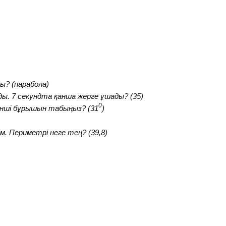
ы? (парабола)
ы. 7 секундта қанша жерге ұшады? (35)
0
інші бұрышын табыңыз? (31
)
м. Периметрі неге тең? (39,8)