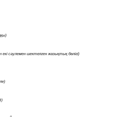
қы)
і сәулемен шектелген жазықтық бөлігі)
ле)
¢
)