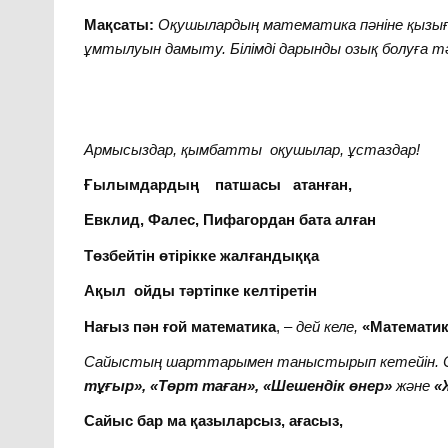
Мақсаты:
Оқушылардың математика пәніне қызы
ұмтылуын дамыту. Білімді дарынды озық болуға т
Армысыздар, қымбатты оқушылар, ұстаздар!
Ғылымдардың патшасы атанған,
Евклид, Фалес, Пифагордан бата алған
Төзбейтін өтірікке жалғандыққа
Ақыл ойды тәртіпке келтіретін
Нағыз пән ғой математика
, –
дей келе,
«Математи
Сайыстың шарттарымен таныстырып кетейін. Са
тұғыр», «Төрт таған», «Шешендік өнер»
және
«Ж
Сайыс бар ма қазыларсыз, ағасыз,