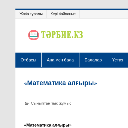
Жоба туралы
Кері байланыс
Отбасы
Ана мен бала
Балалар
Ұстаз
«Математика алғыры»
Сыныптан тыс жұмыс
«Математика алғыры»