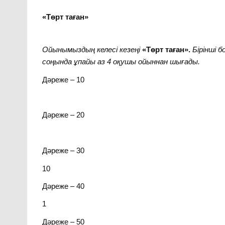
«
Төрт таған
»
Ойынымыздың келесі кезеңі
«Төрт таған».
Бірінші 
соңында ұпайы аз 4 оқушы ойыннан шығады.
Дәреже – 10
Дәреже – 20
Дәреже – 30
10
Дәреже – 40
1
Дәреже – 50