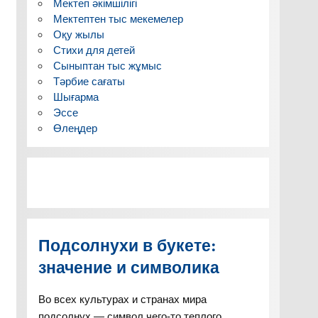
Мектеп әкімшілігі
Мектептен тыс мекемелер
Оқу жылы
Стихи для детей
Сыныптан тыс жұмыс
Тәрбие сағаты
Шығарма
Эссе
Өлеңдер
Подсолнухи в букете:
значение и символика
Во всех культурах и странах мира
подсолнух — символ чего-то теплого,