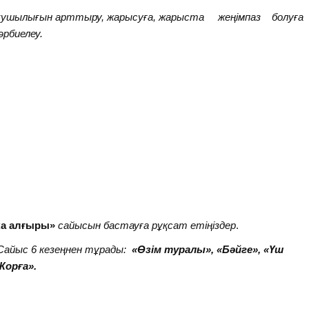
ғушылығын арттыру, жарысуға, жарыста жеңімпаз болуға
әрбиелеу.
ка алғыры»
сайысын бастауға рұқсат етіңіздер
.
йыс 6 кезеңнен тұрады:
«Өзім туралы», «Бәйге», «Үш
орға».