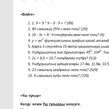
«Бәйге»
1
. 9 + 9 * 9 – 9 : 9
= ?
(89)
80 санының 25%-і неге тең? (20)
16 : 3x = 8 : 9 теңдеуінің мәні неге тең? (6)
2
y = ax
функциясының графигі қалай аталад
Қарға 3 секундта 15 метр қашықтыққа ұшад
0
0
Үшбұрыштың ішкі бұрыштары 45
, 104
. Үш
2х + 8,5 = 19,7 теңдеуінің түбірі? (5,6)
Үшбұрыштың қабырғалары 17,4м, 11,9м, 10,5
23 санының квадраты неге тең? (529)
9 санының кубы неге тең? (729)
«
Үш тұғыр
»
Келді кезек
Үш тұғырды
шешуге,