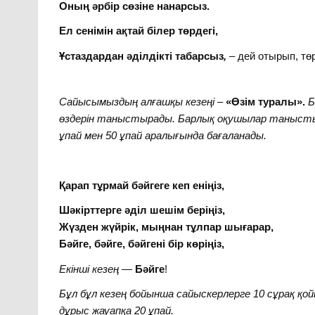
Оның әрбір сөзіне нанарсыз.
Ел сенімін ақтай білер төрдегі,
Ұстаздардан әділдікті табарсыз
,
– дей отырып, тө
Сайысымыздың алғашқы кезеңі
–
«Өзім туралы».
Б
өздерін таныстырады. Барлық оқушылар таныстырып
ұпай мен 50 ұпай аралығында бағаланады.
Қарап тұрмай бәйгеге кеп еніңіз,
Шәкірттерге әділ шешім беріңіз,
Жүзден жүйрік, мыңнан тұлпар шығарар,
Бәйге, бәйге, бәйгені бір көріңіз,
Екінші
кезең
—
Бәйге
!
Бұл бұл кезең бойынша сайыскерлерге 10 сұрақ қойы
дұрыс жауапқа 20 ұпай.