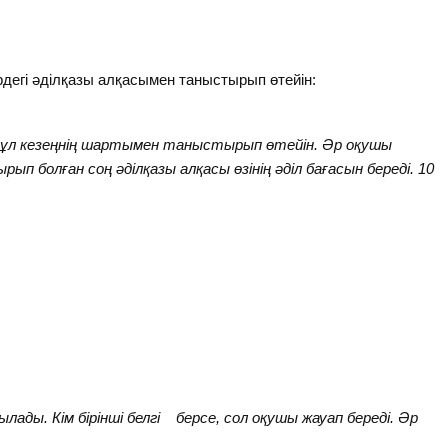
рдегі әділқазы алқасымен таныстырып өтейін:
ұл кезеңнің шартымен таныстырып өтейін. Әр оқушы
 болған соң әділқазы алқасы өзінің әділ бағасын береді. 10
лады. Кім бірінші белгі берсе, сол оқушы жауап береді. Әр