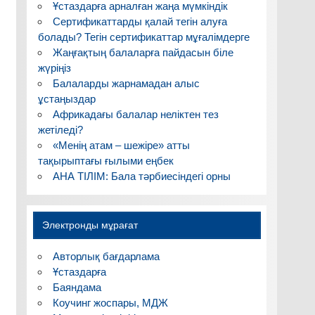
Ұстаздарға арналған жаңа мүмкіндік
Сертификаттарды қалай тегін алуға
болады? Тегін сертификаттар мұғалімдерге
Жаңғақтың балаларға пайдасын біле
жүріңіз
Балаларды жарнамадан алыс
ұстаңыздар
Африкадағы балалар неліктен тез
жетіледі?
«Менің атам – шежіре» атты
тақырыптағы ғылыми еңбек
АНА ТІЛІМ: Бала тәрбиесіндегі орны
Электронды мұрағат
Авторлық бағдарлама
Ұстаздарға
Баяндама
Коучинг жоспары, МДЖ