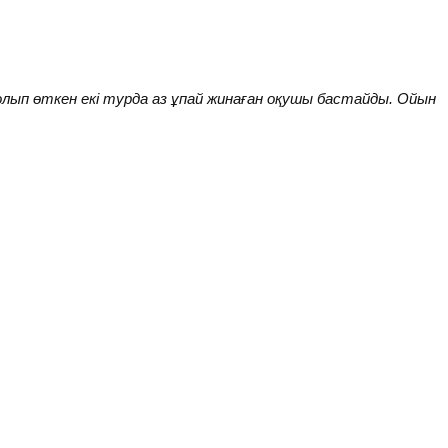
болып өткен екі турда аз ұпай жинаған оқушы бастайды. Ойын