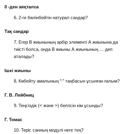
0 -ден аяқталса
2-ге бөлінбейтін натурал сандар?
Тақ сандар
Егер В жиынының әрбір элементі А жиынына да
тиісті болса, онда В жиыны А жиынының … деп
аталады?
Ішкі жиыны
Көбейту амалының “·” таңбасын ұсынған ғалым?
Г. В. Лейбниц
Теңсіздік (< және >) белгісін кім ұсынды?
Г. Томас
Теріс санның модулі неге тең?