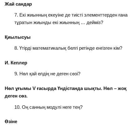
Жай сандар
Екі жиынның екеуіне де тиісті элементтерден ғана
тұратын жиынды екі жиынның … дейміз?
Қиылысуы
Үтірді математикалық белгі ретінде енгізген кім?
И. Кеплер
Нөл қай елдің не деген сөзі?
Нөл ұғымы
V
ғасырда Үндістанда шықты. Нөл – жоқ
деген сөз.
Оң санның модулі неге тең?
Өзіне