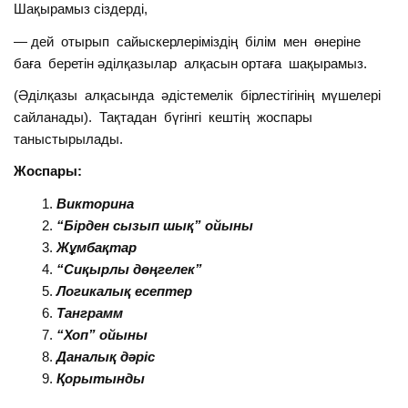
Шақырамыз сіздерді,
— дей отырып сайыскерлеріміздің білім мен өнеріне
баға беретін әділқазылар алқасын ортаға шақырамыз.
(Әділқазы алқасында әдістемелік бірлестігінің мүшелері
сайланады). Тақтадан бүгінгі кештің жоспары
таныстырылады.
Жоспары:
Викторина
“Бірден сызып шық” ойыны
Жұмбақтар
“Сиқырлы дөңгелек”
Логикалық есептер
Танграмм
“Хоп” ойыны
Даналық дәріс
Қорытынды