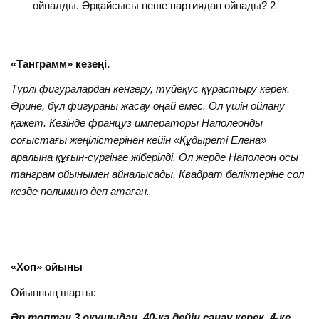
ойналды. Әрқайсысы неше партиядан ойнады? 2
«Танграмм»
кезеңі.
Түрлі фигуралардан кенгеру, түйеқұс құрастыру керек.
Әрине, бұл фигураны жасау оңай емес. Ол үшін ойлану
қажет. Кезінде француз императоры Наполеонды
соғыстағы жеңілістерінен кейін «Құдыреті Елена»
аралына құғын-сүргінге жіберілді. Ол жерде Наполеон осы
танграм ойынымен айналысады. Квадрат бөліктеріне сол
кезде полимино деп атаған.
«Хоп» ойыны
Ойынның шарты:
Әр топтан 3 оқушыдан. 40-қа дейін санау керек, 4-ке