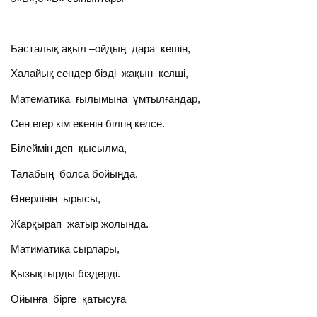
Басталық ақыл –ойдың дара кешін,
Халайық сендер бізді жақын келші,
Математика ғылымына ұмтылғандар,
Сен егер кім екенін білгің келсе.
Білеймін деп қысылма,
Талабың болса бойыңда.
Өнерлінің ырысы,
Жарқырап жатыр жолында.
Матиматика сырлары,
Қызықтырды біздерді.
Ойынға бірге қатысуға