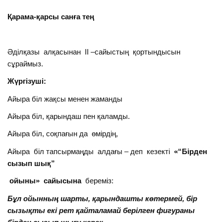
Қарама-қарсы санға тең
Әділқазы алқасынан ІІ –сайыстың қортындысын
сұраймыз.
Жүргізуші:
Айыра біл жақсы менен жаманды
Айыра біл, қарындаш пен қаламды.
Айыра біл, соқпағын да өмірдің,
Айыра біл тапсырмаңды алдағы – деп кезекті
«“Бірден
сызып шық”
ойыны
» сайысына
береміз:
Бұл ойынның шарты, қарындашты көтермей, бір
сызықты екі рет қайталамай берілген фигураны