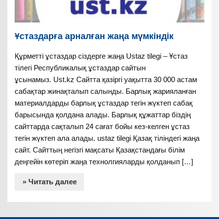
Ұстаздарға арналған жаңа мүмкіндік
Құрметті ұстаздар сіздерге жаңа Ustaz tilegi – Ұстаз
тілегі Республикалық ұстаздар сайтын
ұсынамыз. Ust.kz Сайтта қазіргі уақытта 30 000 астам
сабақтар жинақталып салынды. Барлық жарияланған
материалдарды барлық ұстаздар тегін жүктеп сабақ
барысында қолдана алады. Барлық құжаттар біздің
сайттарда сақталып 24 сағат бойы кез-келген ұстаз
тегін жүктеп ала алады. ustaz tilegi Қазақ тіліндегі жаңа
сайт. Сайттың негізгі мақсаты Қазақстандағы білім
деңгейін көтеріп жаңа технолгияларды қолданып […]
» Читать далее