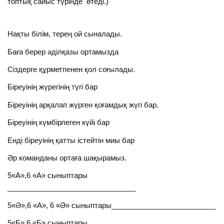
топтық сайыс түрінде өтеді.)
Нақты білім, терең ой сыналады.
Баға берер әділқазы ортамызда
Сіздерге құрметпенен қол соғылады.
Біреуінің жүрегінің түгі бар
Біреуінің арқалап жүрген қоғамдық жүгі бар.
Біреуінің күмбірлеген күйі бар
Енді біреуінің қатты істейтін миы бар
Әр команданы ортаға шақырамыз.
5«А»,6 «А» сыныптары
________________________________
5«Ә»,6 «А», 6 «Ә» сыныптары__________________________
5«Б»,6 «Б» сыныптары________________________________