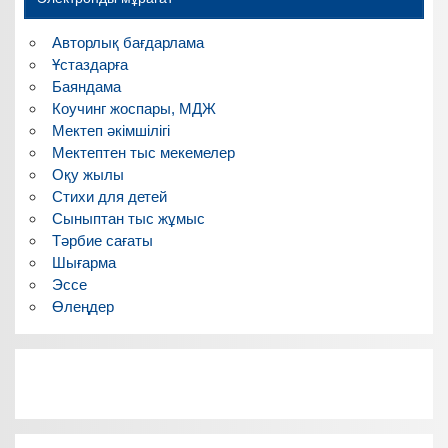
Авторлық бағдарлама
Ұстаздарға
Баяндама
Коучинг жоспары, МДЖ
Мектеп әкімшілігі
Мектептен тыс мекемелер
Оқу жылы
Стихи для детей
Сыныптан тыс жұмыс
Тәрбие сағаты
Шығарма
Эссе
Өлеңдер