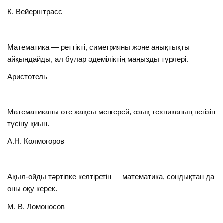
К. Вейерштрасс
Математика — реттікті, симетрияны және анықтықты
айқындайды, ал бұлар әдеміліктің маңызды түрлері.
Аристотель
Математиканы өте жақсы меңгерей, озық техниканың негізін
түсіну қиын.
А.Н. Колмогоров
Ақыл-ойды тәртіпке келтіретін — математика, сондықтан да
оны оқу керек.
М. В. Ломоносов