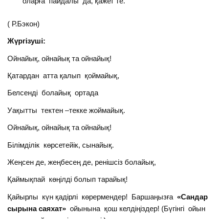
оларға пайдалы да, қажет те.
( Р.Бэкон)
Жүргізуші:
Ойнайық, ойнайық та ойнайық!
Қатардан атта қалып қоймайық,
Белсенді болайық ортада
Уақытты тектен –текке жоймайық.
Ойнайық, ойнайық та ойнайық!
Білімділік көрсетейік, сынайық.
Жеңсен де, жеңбесең де, ренішсіз болайық,
Қаймықпай көңілді болып тарайық!
Қайырлы күн қадірлі көрермендер! Баршаңызға
«Сандар
сырына саяхат»
ойынына қош келдіңіздер! (Бүгінгі ойын