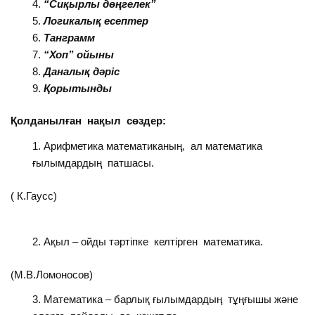
“Сиқырлы дөңгелек”
Логикалық есептер
Танграмм
“Хоп” ойыны
Даналық дәріс
Қорытынды
Қолданылған нақыл сөздер:
Арифметика математиканың, ал математика
ғылымдардың патшасы.
( К.Гаусс)
Ақыл – ойды тәртіпке келтірген математика.
(М.В.Ломоносов)
Математика – барлық ғылымдардың тұңғышы және