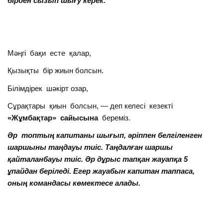
бірден сызып шығу керек.
Мәңгі бақи есте қалар,
Қызықты бір жиын болсын.
Білімдірек шәкірт озар,
Сұрақтары қиын болсын, — деп келесі кезекті
«Жұмбақтар» сайысына
береміз.
Әр топтың капитаны шығып, әріппен белгіленген
шаршыны таңдауы тиіс. Таңдалған шаршы
қайталанбауы тиіс. Әр дұрыс тапқан жауапқа 5
ұпайдан беріледі. Егер жауабын капитан таппаса,
оның командасы көмектесе алады.