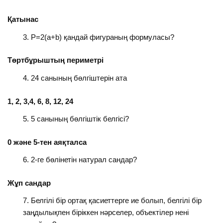
Қатынас
Р=2(a+b) қандай фигураның формуласы?
Төртбұрыштың периметрі
24 санының бөлгіштерін ата
1, 2, 3,4, 6, 8, 12, 24
5 санының бөлгіштік белгісі?
0 және 5-тен аяқталса
2-ге бөлінетін натурал сандар?
Жұп сандар
Белгілі бір ортақ қасиеттерге ие болып, белгілі бір
заңдылықпен біріккен нәрселер, объектілер нені