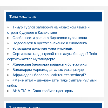
Жаңа мақалалар
Тимур Турлов заговорил на казахском языке и
строит будущее в Казахстане
Особенности расчета биржевого курса юаня
Подсолнухи в букете: значение и символика
Ұстаздарға арналған жаңа мүмкіндік
Сертификаттарды қалай тегін алуға болады? Тегін
сертификаттар мұғалімдерге
Жаңғақтың балаларға пайдасын біле жүріңіз
Балаларды жарнамадан алыс ұстаңыздар
Африкадағы балалар неліктен тез жетіледі?
«Менің атам – шежіре» атты тақырыптағы ғылыми
еңбек
АНА ТІЛІМ: Бала тәрбиесіндегі орны
Электронды мұрағат