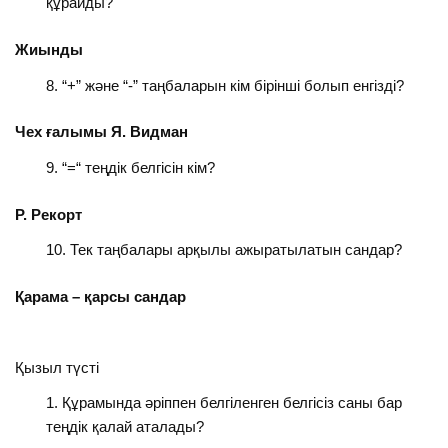
құрайды?
Жиынды
“+” және “-” таңбаларын кім бірінші болып енгізді?
Чех ғалымы Я. Видман
“=“ теңдік белгісін кім?
Р. Рекорт
Тек таңбалары арқылы ажыратылатын сандар?
Қарама – қарсы сандар
Қызыл түсті
Құрамында әріппен белгіленген белгісіз саны бар
теңдік қалай аталады?