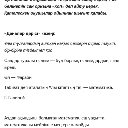
бөлінетін сан орнына «хоп» деп айту керек.
Қателескен оқушылар ойыннан шығып қалады.
«Даналар дәрісі» кезеңі:
Ұлы тұлғалардың айтқан нақыл сөздерін дұрыс тауып,
бір-біріне тізбектеп қос
Сандар туралы ғылым — бұл барлық ғылымдардың ішіне
кіреді.
Әл — Фараби
Табиғат деп аталатын Ұлы кітаптың тілі — математика.
Г. Галилей
Аздап ақындығы болмаған математик, еш уақытта
математиканы мейлінше меңгере алмайды.