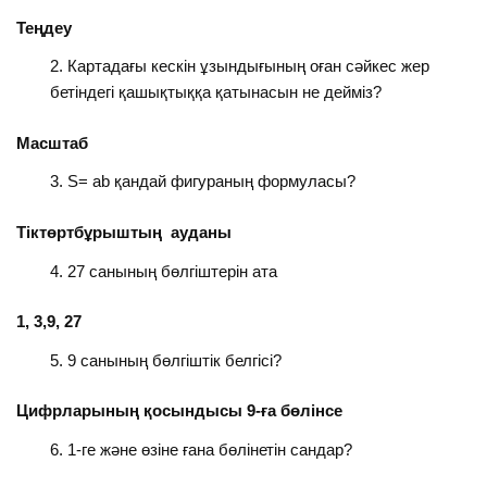
Теңдеу
Картадағы кескін ұзындығының оған сәйкес жер
бетіндегі қашықтыққа қатынасын не дейміз?
Масштаб
S= ab қандай фигураның формуласы?
Тікт
өртбұрыштың
ауданы
27 санының бөлгіштерін ата
1, 3,9, 27
9 санының бөлгіштік белгісі?
Цифрларының қосындысы 9-ға бөлінсе
1-ге және өзіне ғана бөлінетін сандар?