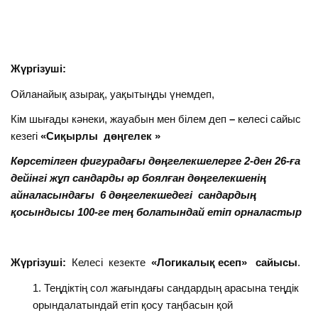
Жүргізуші:
Ойланайық азырақ, уақытыңды үнемдеп,
Кім шығады кәнеки, жауабын мен білем деп
–
келесі сайыс
кезегі
«Сиқырлы дөңгелек »
Көрсетілген фигурадағы дөңгелекшелерге 2-ден 26-ға
дейінгі жұп сандарды әр боялған дөңгелекшенің
айналасындағы 6 дөңгелекшедегі сандардың
қосындысы 100-ге тең болатындай етіп орналастыр
Жүргізуші:
Келесі кезекте
«Логикалық есеп» сайысы
.
Теңдіктің сол жағындағы сандардың арасына теңдік
орындалатындай етіп қосу таңбасын қой