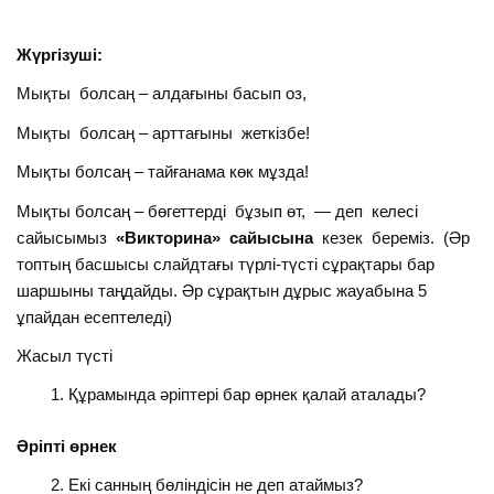
Жүргізуші:
Мықты болсаң – алдағыны басып оз,
Мықты болсаң – арттағыны жеткізбе!
Мықты болсаң – тайғанама көк мұзда!
Мықты болсаң – бөгеттерді бұзып өт, — деп келесі
сайысымыз
«Викторина» сайысына
кезек береміз. (Әр
топтың басшысы слайдтағы түрлі-түсті сұрақтары бар
шаршыны таңдайды. Әр сұрақтын дұрыс жауабына 5
ұпайдан есептеледі)
Жасыл түсті
Құрамында әріптері бар өрнек қалай аталады?
Әріпті өрнек
Екі санның бөліндісін не деп атаймыз?