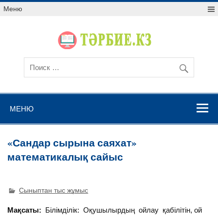
Меню
МЕНЮ
«Сандар сырына саяхат»
математикалық сайыс
Сыныптан тыс жұмыс
Мақсаты:
Білімділік: Оқушылырдың ойлау қабілітін, ой