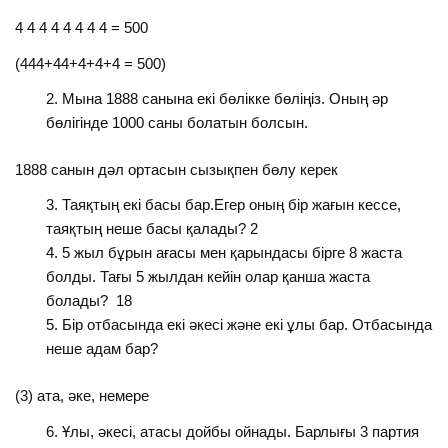
4 4 4 4 4 4 4 4 = 500
(444+44+4+4+4 = 500)
Мына 1888 санына екі бөлікке бөліңіз. Оның әр
бөлігінде 1000 саны болатын болсын.
1888 санын дәл ортасын сызықпен бөлу керек
Таяқтың екі басы бар.Егер оның бір жағын кессе,
таяқтың неше басы қалады? 2
5 жыл бұрын ағасы мен қарындасы бірге 8 жаста
болды. Тағы 5 жылдан кейін олар қанша жаста
болады? 18
Бір отбасында екі әкесі және екі ұлы бар. Отбасында
неше адам бар?
(3) ата, әке, немере
Ұлы, әкесі, атасы дойбы ойнады. Барлығы 3 партия