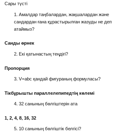
Сары түсті
Амалдар таңбалардан, жақшалардан және
сандардан ғана құрастырылған жазуды не деп
атаймыз?
Санды өрнек
Екі қатынастың теңдігі?
Пропорция
V=abc қандай фигураның формуласы?
Т
ік
бұрышты параллелепипедтің көлемі
32 санының бөлгіштерін ата
1, 2, 4, 8, 16, 32
10 санының бөлгіштік белгісі?