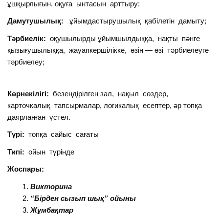
ұшқырлығын, оқуға ынтасын арттыру;
Дамутушылық:
ұйымдастырушылық қабілетін дамыту;
Тәрбиелік:
оқушылырды ұйымшылдыққа, нақты пәнге
қызығушылыққа, жауапкершілікке, өзін — өзі тәрбиелеуге
тәрбиелеу;
Көрнекілігі:
безендірілген зал, нақыл сөздер,
карточкалық тапсырмалар, логикалық есептер, әр топқа
даярланған үстел.
Түрі:
топқа сайыс сағаты
Типі:
ойын түрінде
Жоспары:
Викторина
“Бірден сызып шық” ойыны
Жұмбақтар