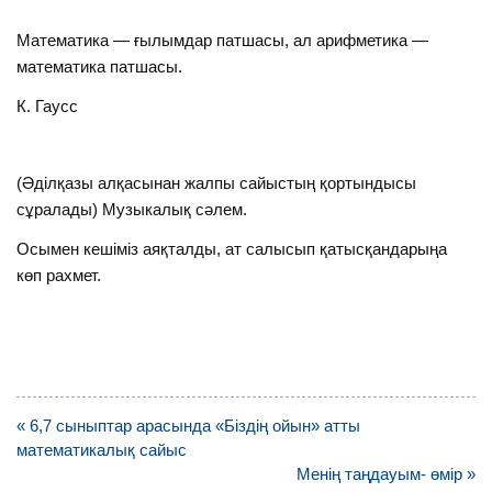
Математика — ғылымдар патшасы, ал арифметика —
математика патшасы.
К. Гаусс
(Әділқазы алқасынан жалпы сайыстың қортындысы
сұралады) Музыкалық сәлем.
Осымен кешіміз аяқталды, ат салысып қатысқандарыңа
көп рахмет.
Навигация
« 6,7 сыныптар арасында «Біздің ойын» атты
по
математикалық сайыс
записям
Менің таңдауым- өмір »