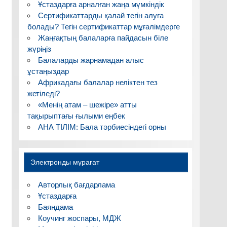
Ұстаздарға арналған жаңа мүмкіндік
Сертификаттарды қалай тегін алуға
болады? Тегін сертификаттар мұғалімдерге
Жаңғақтың балаларға пайдасын біле
жүріңіз
Балаларды жарнамадан алыс
ұстаңыздар
Африкадағы балалар неліктен тез
жетіледі?
«Менің атам – шежіре» атты
тақырыптағы ғылыми еңбек
АНА ТІЛІМ: Бала тәрбиесіндегі орны
Электронды мұрағат
Авторлық бағдарлама
Ұстаздарға
Баяндама
Коучинг жоспары, МДЖ