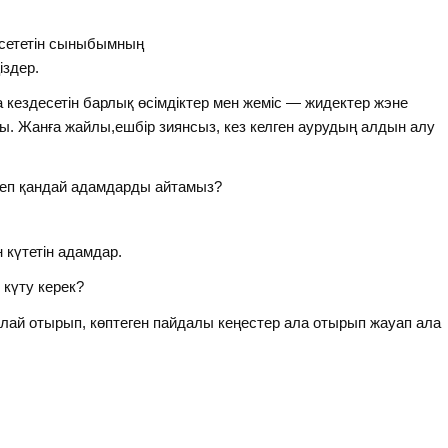
рсететін сыныбымның
іздер.
кездесетін барлық өсімдіктер мен жеміс — жидектер жэне
ы. Жанға жайлы,ешбір зиянсыз, кез келген аурудың алдын алу
деп қандай адамдарды айтамыз?
күтетін адамдар.
күту керек?
лай отырып, көптеген пайдалы кеңестер ала отырып жауап ала