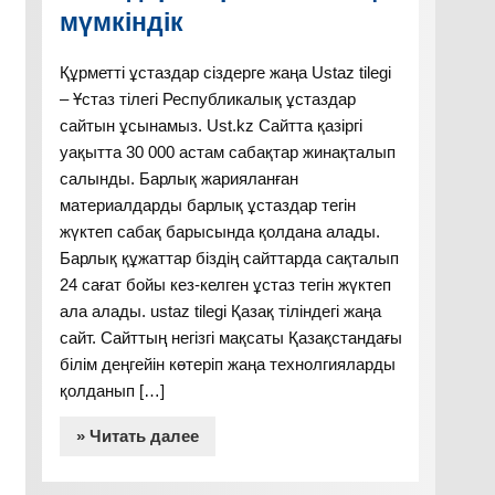
мүмкіндік
Құрметті ұстаздар сіздерге жаңа Ustaz tilegi
– Ұстаз тілегі Республикалық ұстаздар
сайтын ұсынамыз. Ust.kz Сайтта қазіргі
уақытта 30 000 астам сабақтар жинақталып
салынды. Барлық жарияланған
материалдарды барлық ұстаздар тегін
жүктеп сабақ барысында қолдана алады.
Барлық құжаттар біздің сайттарда сақталып
24 сағат бойы кез-келген ұстаз тегін жүктеп
ала алады. ustaz tilegi Қазақ тіліндегі жаңа
сайт. Сайттың негізгі мақсаты Қазақстандағы
білім деңгейін көтеріп жаңа технолгияларды
қолданып […]
» Читать далее