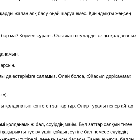
 қарды жалаң аяқ басу оңай шаруа емес. Қиындықты жеңсең
бар ма? Көрмен сұрағы: Осы жаттығуларды өзіңіз қолданасыз
данамын.
арсың.
 да естеріңізге саламыз. Олай болса, «Жасыл дәріханаға»
ы»).
қолданатын көптеген заттар тұр. Олар туралы нелер айтар
мі қолданамын: бал, сәуірдің майы. Бұл заттар салқын тиген
і қақырықты түсіру үшін қойдың сүтіне бал немесе сәуірдің
қырықты түсіреді, дене қызуды басады. Тамақ ауырса, балды