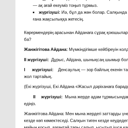
— ақ ағай екеуміз тоңып тұрмыз.
жүргізуші:
Иә, бұл да жөн болар. Салқында
ғана жақсылыққа жетесің.
Көрермендерің арасынан Айданаға сұрақ қоюшылар 
ба?
Жанжігітова Айдана:
Мүмкіндігімше кейбіреуін кол
II жүргізуші:
Дұрыс, Айдана, шынықсаң шымыр бол
I жүргізуші:
Денсаулық — зор байлық екенін тағы
жол тартайық.
(Екі жүргізуші, Екі Айдана «Жасыл дәріханаға барад
II жүргізуші:
Мына жерде адам тұрмысындағы 
едіңіз.
Жанжігітова Айдана: Мен мына жердегі заттарды үне
кезде көп көмектеседі. Салқын тиген кезде кеудедег
майын қосып, азғантай тары салып, ысытып ішсе қа