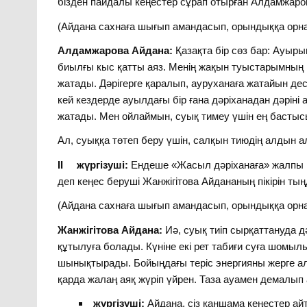
бізден пайдалы кеңестер сұрап отырған Алдамжар
(Айдана сахнаға шығып амандасып, орындыққа орн
Алдамжарова Айдана:
Қазақта бір сөз бар: Ауырып
биылғы кыс қатты аяз. Менің жақын туыстарымның кө
жатады. Дәрігерге қаралып, ауруханаға жатайын дес
кей кездерде ауылдағы бір ғана дәріханадан дәріні 
жатады. Мен ойлаймын, суық тимеу үшін ең бастысы
Ал, суыққа төтеп беру үшін, салқын тиюдің алдын 
II
жүргізуші:
Ендеше «Жасыл дәріханаға» жалпы ұ
деп кеңес беруші Жанжігітова Айдананың пікірін ты
(Айдана сахнаға шығып амандасып, орындыққа орн
Жанжігітова Айдана:
Иә, суық тиіп сырқаттануда дә
құтылуға болады. Күніне екі рет табиғи суға шомылы
шынықтырады. Бойыңдағы теріс энергияны жерге ала
қарда жалаң аяқ жүріп үйрен. Таза ауамен демалып 
жүргізуші:
Айдана, сіз қаншама кеңестер ай