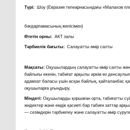
Түрі:
Шоу (Евразия телеарнасындағы «Малахов п
бағдарламасының желісімен)
Өтетін орны:
АКТ залы
Тәрбиелік бағыты:
Салауатты өмір салты
Мақсаты:
Оқушылардың салауатты өмір салты жөні
байлығы екенін, табиғат арқылы әркім өз денсаулығ
адамзат баласы үшін асқан байлық, қайталанбас қаз
оқушыларға ұғындыру.
Міндеті:
Оқушыларды қоршаған орта, табиғатты сүйе
жидектер және емдік қасиеті бар табиғи заттар ар
— сезімдерін тәрбиелеу және салауатты өмір сүруге