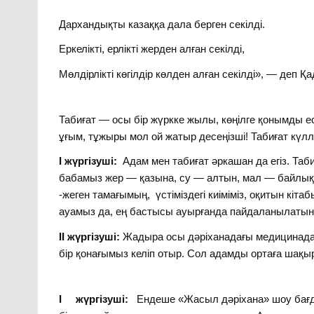
Дархандықты казаққа дала берген секілді.
Еркелікті, ерлікті жерден алған секілді,
Мөлдірлікті көгілдір көлден алған секілді», — деп 
Табиғат — осы бір жүркке жылы, көңілге қонымды е
ұғым, тұжыры мол ой жатыр десеңізші! Табиғат күллі
I
жүргізуші:
Адам мен табиғат әркашан да егіз. Таб
бабамыз жер — қазына, су — алтын, мал — байлық деп
-жеген тамағымың, үстіміздегі киіміміз, оқитын кіта
ауамыз да, ең бастысы ауырғанда пайдаланылатын д
II жүргізуші:
Жадыра осы дәріханадағы медицинадағы
бір қонағымыз келіп отыр. Сол адамды ортаға шақы
I жүргізуші:
Ендеше «Жасыл дәріхана» шоу бағда