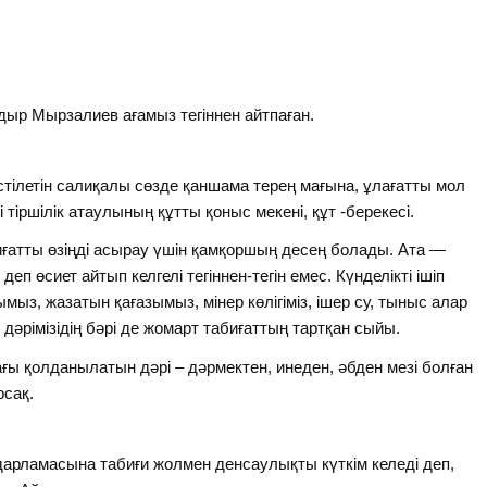
Қадыр Мырзалиев ағамыз тегіннен айтпаған.
стілетін салиқалы сөзде қаншама терең мағына, ұлағатты мол
 тіршілік атаулының құтты қоныс мекені, құт -берекесі.
иғатты өзіңді асырау үшін қамқоршың десең болады. Ата —
 өсиет айтып келгелі тегіннен-тегін емес. Күнделікті ішіп
бымыз, жазатын қағазымыз, мінер көлігіміз, ішер су, тыныс алар
әрімізідің бәрі де жомарт табиғаттың тартқан сыйы.
 қолданылатын дәрі – дәрмектен, инеден, әбден мезі болған
рсақ.
рламасына табиғи жолмен денсаулықты күткім келеді деп,