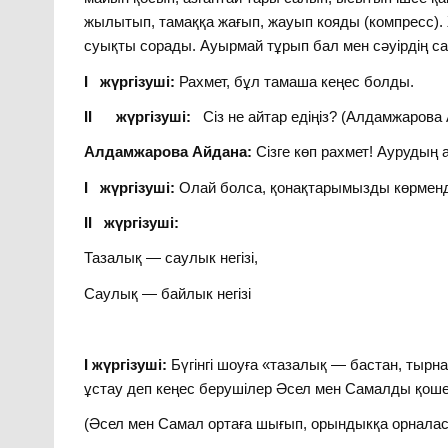
жылытып, тамаққа жағып, жауып кояды (компресс). 
суықты сорады. Ауырмай тұрып бал мен сәуірдің 
I жүргізуші:
Рахмет, бұл тамаша кеңес болды.
II жүргізуші:
Сіз не айтар едіңіз? (Алдамжарова
Алдамжарова Айдана:
Сізге көп рахмет! Аурудың 
I жүргізуші:
Олай болса, қонақтарымызды көрменде
II жүргізуші:
Тазалық — саулык негізі,
Саулық — байлык негізі
I жүргізуші:
Бүгінгі шоуға «тазалық — бастан, тырн
ұстау деп кеңес берушілер Әсел мен Самалды қош
(Әсел мен Самал ортаға шығып, орындыкқа орналас