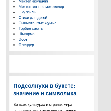
Мектеп әкімшілігі
Мектептен тыс мекемелер
Оқу жылы
Стихи для детей
Сыныптан тыс жұмыс
Тәрбие сағаты
Шығарма
Эссе
Өлеңдер
Подсолнухи в букете:
значение и символика
Во всех культурах и странах мира
подсолнух — символ чего-то теплого,