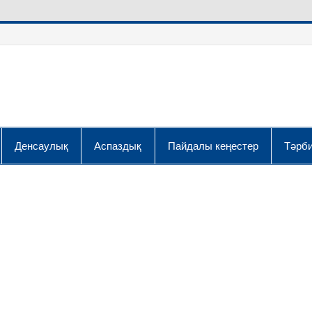
Денсаулық
Аспаздық
Пайдалы кеңестер
Тәрби