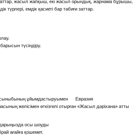
каттар, жасыл жапқыш, екі жасыл орындық, жарнама бұрышы,
 түрлері, емдік қасиеті бар табиғи заттар.
лау.
 барысын түсіндіру.
сыныбының ұйымдастыруымен Евразия
ың желісімен өткізгелі отырған «Жасыл дәріхана» атты
лдарыңызда осы шоуды
ай ағайға қошемет.