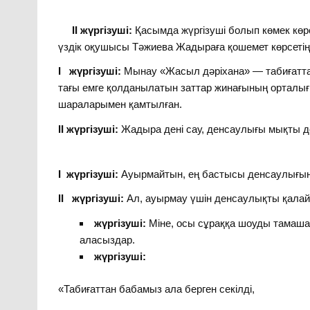
II жүргізуші:
Қасымда жүргізуші болып көмек кө
үздік оқушысы Тәжиева Жадыраға қошемет көрсетің
I жүргізуші:
Мынау «Жасыл дәріхана» — табиғатта 
тағы емге қолданылатын заттар жинағының орталығ
шараларымен қамтылған.
II жүргізуші:
Жадыра дені сау, денсаулығы мықты 
I жүргізуші:
Ауырмайтын, ең бастысы денсаулығын 
II жүргізуші:
Ал, ауырмау үшін денсаулықты қалай 
жүргізуші:
Міне, осы сұраққа шоуды тамаша
аласыздар.
жүргізуші:
«Табиғаттан бабамыз ала берген секілді,