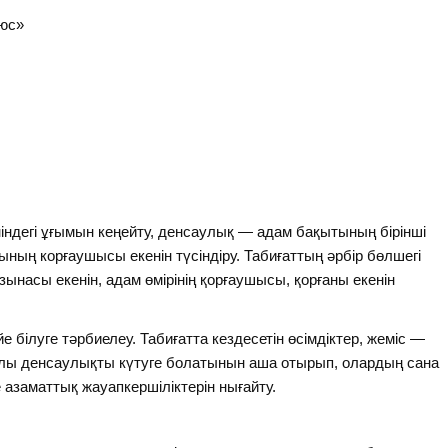
люс»
ндегі ұғымын кеңейту, денсаулық — адам бақытының бірінші
ының корғаушысы екенін түсіндіру. Табиғаттың әрбір бөлшегі
ынасы екенін, адам өмірінің қорғаушысы, қорғаны екенін
 білуге тәрбиелеу. Табиғатта кездесетін өсімдіктер, жеміс —
қылы денсаулықты күтуге болатынын аша отырып, олардың сана
 азаматтық жауапкершіліктерін нығайту.