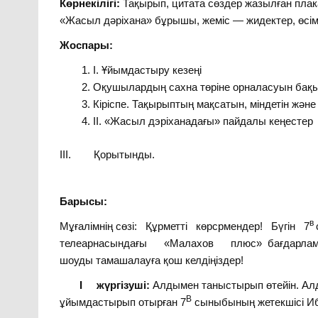
Көрнекілігі:
Тақырып, цитата сөздер жазылған пла
«Жасыл дәріхана» бұрышы, жеміс — жидектер, өсімдік
Жоспары:
I. Ұйымдастыру кезеңі
Оқушылардың сахна төріне орналасуын бақы
Кіріспе. Тақырыптың мақсатын, міндетін және
II. «Жасыл дэріханадағы» пайдалы кеңестер
III. Қорытынды.
Барысы:
в
Мұғалімнің сөзі: Құрметті көрсрмендер! Бүгін 7
телеарнасындағы «Малахов плюс» бағдарламасын
шоуды тамашалауға қош келдіңіздер!
I жүргізуші:
Алдымен таныстырып өтейін. А
В
ұйымдастырып отырған 7
сыныбының жетекшісі Ибр