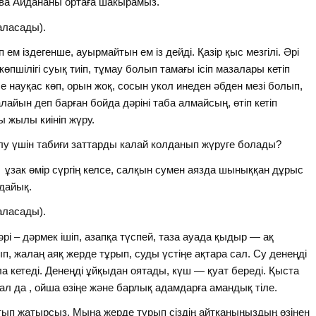
ова Айдананы ортаға шакырамыз.
аласады).
 ем іздегенше, ауырмайтын ем із дейді. Қазір қыс мезгілі. Әрі
пшілігі суық тиіп, тұмау болып тамағы ісіп мазалары кетіп
е науқас көп, орын жоқ, сосын укол инеден әбден мезі болып,
алайын деп барған бойда дәріні таба алмайсың, өтіп кетіп
 жылы киініп жүру.
алу үшін табиғи заттарды калай колданып жүруге болады?
зак өмір сүргің келсе, салқын сумен аязда шыныққан дұрыс
ңдайық.
аласады).
рі – дәрмек ішіп, азапқа түспей, таза ауада қыдыр — ақ
п, жалаң аяқ жерде тұрып, суды үстіңе ақтара сал. Су денеңді
 кетеді. Денеңді ұйқыдан оятады, күш — қуат береді. Қыста
ал да , ойша өзіңе және барлық адамдарға амандық тіле.
тып жатырсыз. Мына жерде түрып сіздің айтқаныңыздың өзінен