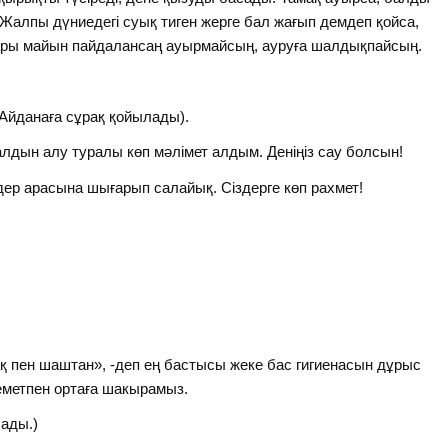
Жалпы дүниедегі суық тиген жерге бал жағып демдеп қойса,
сары майын пайдалансаң ауырмайсың, ауруға шалдықпайсың.
 Айданаға сұрақ қойылады).
алдын алу туралы көп мәлімет алдым. Деніңіз сау болсын!
р арасына шығарып салайық. Сіздерге көп рахмет!
ақ пен шаштан», -деп ең бастысы жеке бас гигиенасын дұрыс
еметпен ортаға шакырамыз.
ады.)