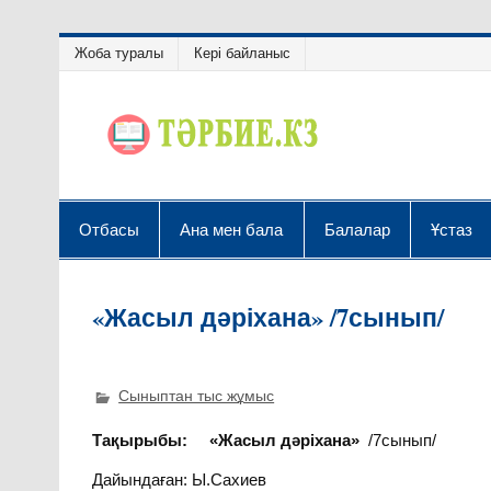
Жоба туралы
Кері байланыс
Отбасы
Ана мен бала
Балалар
Ұстаз
«Жасыл дәріхана» /7сынып/
Сыныптан тыс жұмыс
Тақырыбы:
«Жасыл дәріхана»
/7сынып/
Дайындаған: Ы.Сахиев