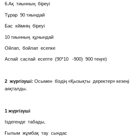
6.Ақ тиынның біреуі
Тұрар 90 тиындай
Бас кйімнің біреуі
10 тиынның құнындай
Ойлап, бойлап есепке
Аспай саспай есепте (90*10 -900) 900 теңге)
2 жүргізуші:
Осымен біздің «Қызықты деректер» кезеңі
аяқталды.
1 жүргізуші
Іздегенде табады,
Ғылым жұмбақ тау сындас