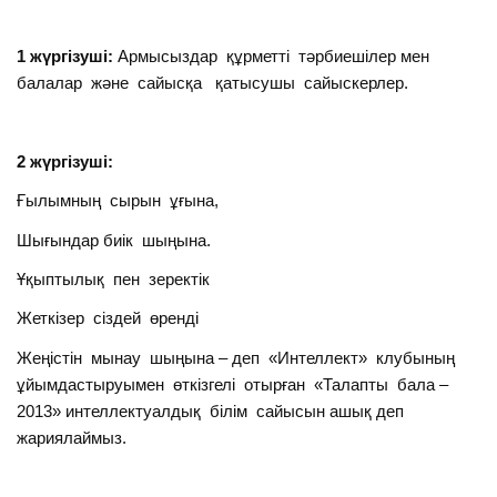
1 жүргізуші:
Армысыздар құрметті тәрбиешілер мен
балалар және сайысқа қатысушы сайыскерлер.
2 жүргізуші:
Ғылымның сырын ұғына,
Шығындар биік шыңына.
Ұқыптылық пен зеректік
Жеткізер сіздей өренді
Жеңістін мынау шыңына – деп «Интеллект» клубының
ұйымдастыруымен өткізгелі отырған «Талапты бала –
2013» интеллектуалдық білім сайысын ашық деп
жариялаймыз.