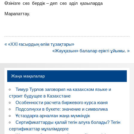
Өзінізге сөз бердік – деп сөз әділ қазыларда
Марапаттау.
Навигация
« «ХХІ ғасырдың өлім тұзақтары»
по
«Жауқазын» балалар ерікті ұйымы. »
записям
Жаңа мақалалар
Тимур Турлов заговорил на казахском языке и
строит будущее в Казахстане
Особенности расчета биржевого курса юаня
Подсолнухи в букете: значение и символика
Ұстаздарға арналған жаңа мүмкіндік
Сертификаттарды қалай тегін алуға болады? Тегін
сертификаттар мұғалімдерге