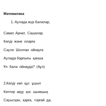
Математика
Аулада жүр балалар,
Самат, Арнат, Сашалар.
Келді және оларға
Сәуле Шолпан ойнауға
Аулада барлығы қанша
Ұл бала ойнауда? (4ұл)
2.Келді көп құс ұшып
Кептер аққу қос шымшық
Сауысқан, қарға, торғай да,