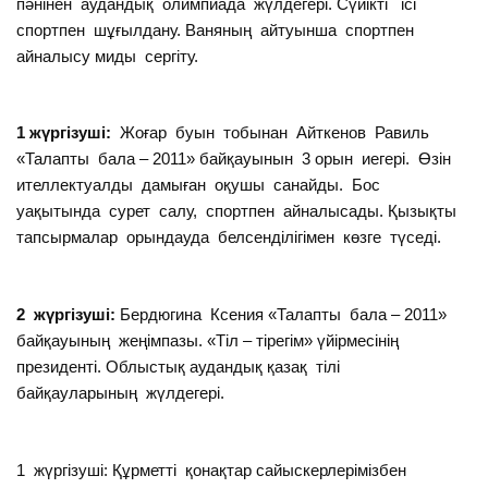
пәнінен аудандық олимпиада жүлдегері. Сүйікті ісі
спортпен шұғылдану. Ваняның айтуынша спортпен
айналысу миды сергіту.
1 жүргізуші:
Жоғар буын тобынан Айткенов Равиль
«Талапты бала – 2011» байқауынын 3 орын иегері. Өзін
ителлектуалды дамыған оқушы санайды. Бос
уақытында сурет салу, спортпен айналысады. Қызықты
тапсырмалар орындауда белсенділігімен көзге түседі.
2 жүргізуші:
Бердюгина Ксения «Талапты бала – 2011»
байқауының жеңімпазы. «Тіл – тірегім» үйірмесінің
президенті. Облыстық аудандық қазақ тілі
байқауларының жүлдегері.
1 жүргізуші: Құрметті қонақтар сайыскерлерімізбен