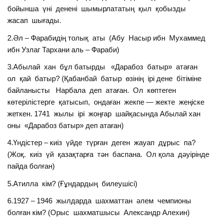
бойынша үні денені шымырлататың қыл қобызды
жасап шығады.
2.Әл – Фарабидің толық аты (Абу Насыр ибн Мухаммед
ибн Узлаг Тархани аль – Фараби)
3.Абылай хан бұл батырды «Дарабоз батыр» атаған
ол қай батыр? (Қабанбай батыр өзінің ірі дене бітіміне
байланысты Нарбала деп атаған. Ол көптеген
көтерілістерге қатысып, ондаған жекпе — жекте жеңіске
жеткен. 1741 жылы ірі жоңғар шайқасында Абылай хан
оны «Дарабоз батыр» деп атаған)
4.Үндістер – киіз үйде түрған деген жауап дұрыс па?
(Жоқ. киіз үй қазақтарға тән баспана. Ол қола дәуірінде
пайда болған)
5.Атилла кім? (Ғұндардың билеушісі)
6.1927 – 1946 жылдарда шахматтан әлем чемпионы
болған кім? (Орыс шахматшысы Александр Алехин)