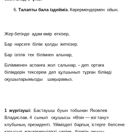
Талапты бала іздейміз.
Көрермендермен ойын.
Жер бетінде адам өмір өткізер,
Бар нәрсеге білім қолды жеткізер.
Бар ізгілік тек білімнен алынар,
Білімменен аспанға жол салынар. – деп ортаға
білімдерін тексерем деп құлшынып тұрған білімді
оқушыларымызды шақырамыз.
1 жүргізуші:
Бастауыш буын тобынан Яковлев
Владислав. 4 сынып оқушысы «Өзін — өзі тану»
клубының президенті. Үйіміздегі барлық істерге белсене
қатысып жауапкершілікті сезіне білетін оқушы.