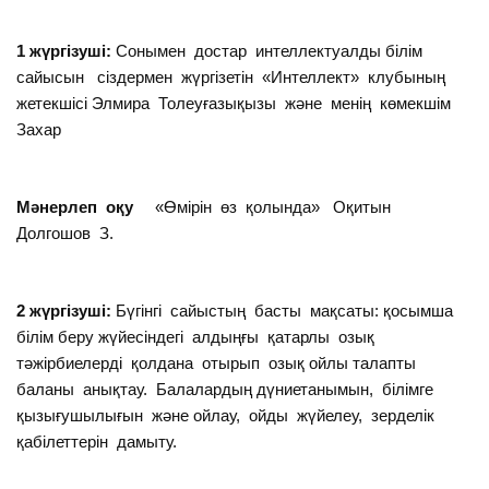
1 жүргізуші:
Сонымен достар интеллектуалды білім
сайысын сіздермен жүргізетін «Интеллект» клубының
жетекшісі Элмира Толеуғазықызы және менің көмекшім
Захар
Мәнерлеп оқу
«Өмірін өз қолында» Оқитын
Долгошов З.
2 жүргізуші:
Бүгінгі сайыстың басты мақсаты: қосымша
білім беру жүйесіндегі алдыңғы қатарлы озық
тәжірбиелерді қолдана отырып озық ойлы талапты
баланы анықтау. Балалардың дүниетанымын, білімге
қызығушылығын және ойлау, ойды жүйелеу, зерделік
қабілеттерін дамыту.