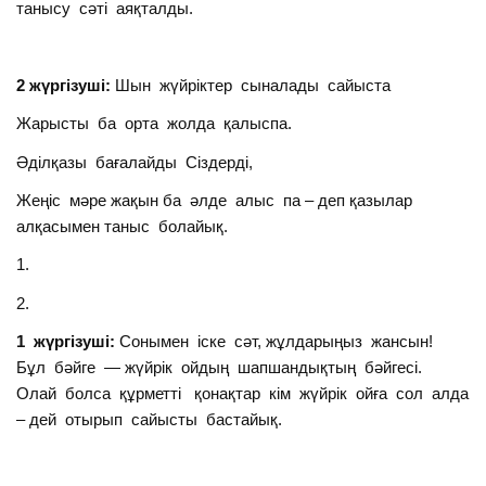
танысу сәті аяқталды.
2 жүргізуші:
Шын жүйріктер сыналады сайыста
Жарысты ба орта жолда қалыспа.
Әділқазы бағалайды Сіздерді,
Жеңіс мәре жақын ба әлде алыс па – деп қазылар
алқасымен таныс болайық.
1.
2.
1 жүргізуші:
Сонымен іске сәт, жұлдарыңыз жансын!
Бұл бәйге — жүйрік ойдың шапшандықтың бәйгесі.
Олай болса құрметті қонақтар кім жүйрік ойға сол алда
– дей отырып сайысты бастайық.