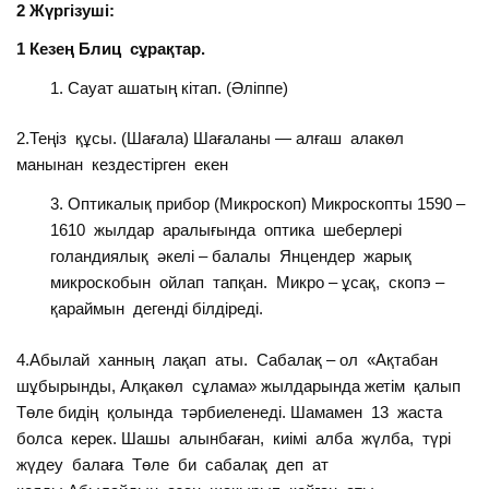
2 Жүргізуші:
1 Кезең Блиц сұрақтар.
Сауат ашатың кітап. (Әліппе)
2.Теңіз құсы. (Шағала) Шағаланы — алғаш алакөл
манынан кездестірген екен
Оптикалық прибор (Микроскоп) Микроскопты 1590 –
1610 жылдар аралығында оптика шеберлері
голандиялық әкелі – балалы Янцендер жарық
микроскобын ойлап тапқан. Микро – ұсақ, скопэ –
қараймын дегенді білдіреді.
4.Абылай ханның лақап аты. Сабалақ – ол «Ақтабан
шұбырынды, Алқакөл сұлама» жылдарында жетім қалып
Төле бидің қолында тәрбиеленеді. Шамамен 13 жаста
болса керек. Шашы алынбаған, киімі алба жүлба, түрі
жүдеу балаға Төле би сабалақ деп ат