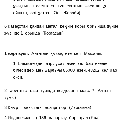
ұзақтығын есептеген күн сағатын жасаған ұлы
ойшыл, әрі ұстаз. (Әл – Фараби)
6.Қазақстан қандай метал кеңінің қоры бойынша дүние
жүзінде 1 орында (Қорғасын)
1 жүргізуші:
Айтатын қызық өте көп Мысалы:
Елімізде қанша ірі, ұсақ өзен, көл бар екенін
білесіздер ме? Барлығы 85000 өзен, 48262 көл бар
екен.
2.Табиғатта таза күйінде кездесетін метал? (Алтын
күміс)
3.Қиыр шығыстағы аса ірі порт (Икогамма)
4.Индонезияның 136 жанартау бар арал (Ява)