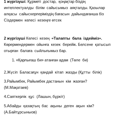
1 жүргізуші:
Құрметі достар, қоңақтар біздің
интеллектуалды білім сайысымыз аяқталды. Қазылар
алқасы сайыскерлеріміздің бағасын дайындағанша біз
Сіздермен келесі кезеңге өтсек
2 жүргізуші
Келесі кезең
«Талапты бала іздейміз».
Көрермендермен ойынға кезек берейік. Белсене қатысып
отырған балаға сыйлығымыз бар.
«Қарлығаш би» атанған адам (Төле би)
2.Жүсіп Баласағұн қандай кітап жазды (Құтты білік)
3.Райымбек, Райымбек дастанын кім жазған?
(М.Мақатаев)
4.Саяткерлік құс (Лашын, бұркіт)
5.Абайды қазақтың бас ақыны деген ақын кім?
(А.Байтұрсыныов)