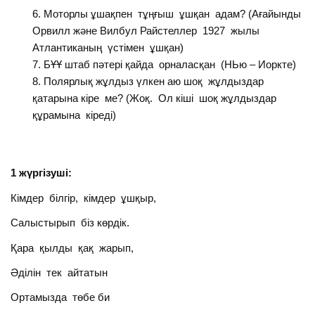
Моторлы ұшақпен тұңғыш ұшқан адам? (Ағайынды
Орвилл және Вилбул Райстеллер 1927 жылы
Атлантиканың үстімен ұшқан)
БҰҰ штаб пәтері қайда орналасқан (НЬю – Иоркте)
Полярлық жұлдыз үлкен аю шоқ жұлдыздар
қатарына кіре ме? (Жоқ. Ол кіші шоқ жұлдыздар
құрамына кіреді)
1 жүргізуші:
Кімдер білгір, кімдер ұшқыр,
Салыстырып біз көрдік.
Қара қылды қақ жарып,
Әділін тек айтатын
Ортамызда төбе би