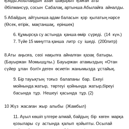
қояды.Абылайдын азан шақырып қойған аты
Әбілмансүр, сосын Сабалақ, артынша Абылайға айналды.
5 Абайдың айтуынша адам баласын қор қылатың нәрсе
(Өсек, өтірік, мақтаншақ, еріншек)
Құмырсқа су астында қанша өмір сүреді. (14 күн.)
Түйе 15 минутта қанша литр су ішеді. (200литр)
8.Аты аңызға, сөзі нақылға айналған қазақ батыры.
(Бауыржан Момышұлы.) Бауыржан атамыздың «Отан
сүйер ұлан бол!» деген өсиетін жанымызда ұстайық.
Бір тауықтың тоғыз балапаны бар. Екеуі
мойнында жатыр, төртеуі қойнында жатыр,біреуі
басында тұр. Нешеуі қасында тұр. (2)
10 Жүз жасаған жыр алыбы (Жамбыл)
Ауыл көшіп үлгере алмай, байдың бір көген марқа
қозылары су астында қалып қойыпты. Осылай