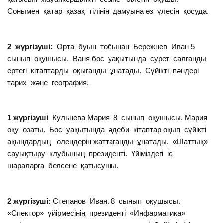
Сонымен қатар қазақ тілінін дамуына өз үлесін қосуда.
2 жүргізуші:
Орта буын тобынан Бережнев Иван 5
сынып оқушысы. Ваня бос уақытында сурет салғанды
ертегі кітаптарды оқығанды ұнатады. Сүйікті пәндері
тарих және география.
1 жүргізуші
Кульнева Мария 8 сынып оқушысы. Мария
оқу озаты. Бос уақытында әдеби кітаптар оқып сүйікті
ақындардың өлеңдерін жаттағанды ұнатады. «Шаттық»
сауықтыру клубының президенті. Үйіміздегі іс
шараларға белсене қатысушы.
2 жүргізуші:
Степанов Иван. 8 сынып оқушысы.
«Спектор» үйірмесінің президенті «Инфарматика»