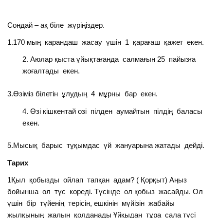
Сондай – ақ біле жүріңіздер.
1.170 мың карандаш жасау үшін 1 қарағаш қажет екен.
Аюлар қыста ұйықтағанда салмағын 25 пайызға
жоғалтады екен.
3.Өзіміз білетін ұлудың 4 мұрны бар екен.
Өзі кішкентай озі пілден аумайтын пілдің баласы
екен.
5.Мысық барыс тұқымдас үй жануарына жатады дейді.
Тарих
1Қыл қобызды ойлап тапқан адам? ( Қорқыт) Аңыз
бойынша ол түс көреді. Түсінде ол қобыз жасайды. Ол
үшін бір түйенің терісін, ешкінін мүйізін жабайы
жылқының жалын қолданады Ұйқыдан тұра сала түсі