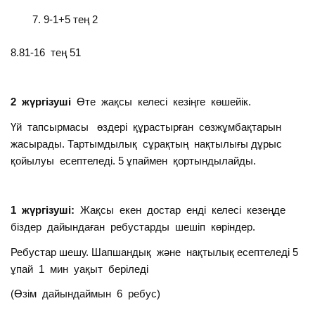
9-1+5 тең 2
8.81-16 тең 51
2 жүргізуші
Өте жақсы келесі кезіңге көшейік.
Үй тапсырмасы өздері құрастырған сөзжұмбақтарын
жасырады. Тартымдылық сұрақтың нақтылығы дұрыс
қойылуы есептеледі. 5 ұпаймен қортындылайды.
1 жүргізуші:
Жақсы екен достар енді келесі кезеңде
біздер дайындаған ребустарды шешіп көріндер.
Ребустар шешу. Шапшандық және нақтылық есептеледі 5
ұпай 1 мин уақыт беріледі
(Өзім дайындаймын 6 ребус)