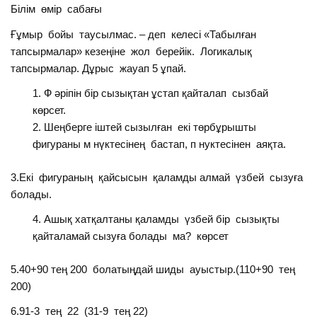
Білім өмір сабағы
Ғұмыр бойы таусылмас. – деп келесі «Табылған
тапсырмалар» кезеңіне жол берейік. Логикалық
тапсырмалар. Дұрыс жауап 5 ұпай.
Ф әріпін бір сызықтан ұстап қайталап сызбай
көрсет.
Шеңберге іштей сызылған екі төрбұрышты
фигураны м нүктесінең бастап, п нуктесінен аяқта.
3.Екі фигураның қайсысын қаламды алмай үзбей сызуға
болады.
Ашық хатқалтаны қаламды үзбей бір сызықты
қайталамай сызуға болады ма? көрсет
5.40+90 тең 200 болатыңдай шиды ауыстыр.(110+90 тең
200)
6.91-3 тең 22 (31-9 тең 22)