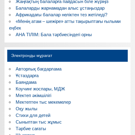
Жаңғақтың балаларға пайдасын біле жүріңіз
Балаларды жарнамадан алыс ұстаңыздар
Африкадағы балалар неліктен тез жетіледі?
«Менің атам – шежіре» атты тақырыптағы ғылыми
еңбек
АНА ТІЛІМ: Бала тәрбиесіндегі орны
Электронды мұрағат
Авторлық бағдарлама
Ұстаздарға
Баяндама
Коучинг жоспары, МДЖ
Мектеп әкімшілігі
Мектептен тыс мекемелер
Оқу жылы
Стихи для детей
Сыныптан тыс жұмыс
Тәрбие сағаты