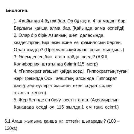
Биология.
4 қайында 4 бұтақ бар. Әр бұтақта 4 алмадан бар.
Барлығы қанша алма бар. (Қайында алма өспейді)
Олар бір бірін Азияның шөл даласында
кездестірген. Бірі екіншісіне өз фамилясын берген.
Олар кімдер? (Пржевальский және оның жылқысы)
Әлемдегі ең биік ағаш қайда өседі? (АҚШ
Колифорния штатында биіктігі115 метр)
«Гиппократ ағашы» қайда өседі. Гиппократтың туған
жері грекияда Осы ағаштың аясында Гиппократ
өзінің зертеулерін жасаған екен содан солай
аталып кеткен)
Жер бетінде ең баяу өсетін ағаш. (Ақсамырсын
Канадада өседі ол 115 жылда 1 см ғана өсіпті.)
6.1 Ағаш жылына қанша кг. оттегін шығарады? (100 –
120кг.)