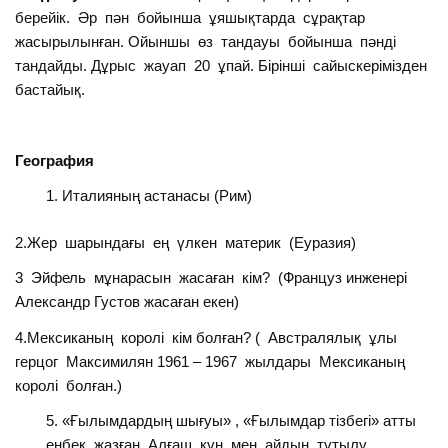
берейік. Әр пән бойынша ұяшықтарда сұрақтар
жасырылынған. Ойыншы өз тандауы бойынша пәнді
тандайды. Дұрыс жауап 20 ұпай. Бірінші сайыскерімізден
бастайық.
География
Италияның астанасы (Рим)
2.Жер шарындағы ең үлкен материк (Еуразия)
3 Эйфель мұнарасын жасаған кім? (Француз инженері
Александр Густов жасаған екен)
4.Мексиканың королі кім болған? ( Австралялық ұлы
герцог Максимилян 1961 – 1967 жылдары Мексиканың
королі болған.)
«Ғылымдардың шығуы» , «Ғылымдар тізбегі» атты
еңбек жазған. Алғаш күн мен айдың тұтылу