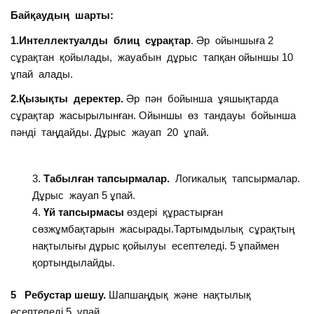
Байқаудың шарты:
1.Интеллектуалды блиц сұрақтар
. Әр ойыншыға 2
сұрақтан қойылады, жауабын дұрыс тапқан ойыншы 10
ұпай алады.
2.Қызықты деректер.
Әр пән бойынша ұяшықтарда
сұрақтар жасырылынған. Ойыншы өз тандауы бойынша
пәнді таңдайды. Дұрыс жауап 20 ұпай.
Табылған тапсырмалар.
Логикалық тапсырмалар.
Дұрыс жауап 5 ұпай.
Үй тапсырмасы
өздері құрастырған
сөзжұмбақтарын жасырады.Тартымдылық сұрақтың
нақтылығы дұрыс қойылуы есептеледі. 5 ұпаймен
қортындылайды.
5 Ребустар шешу.
Шапшаңдық және нақтылық
есептеледі 5 ұпай