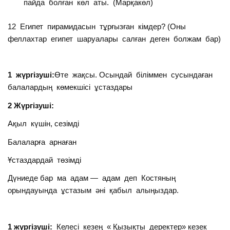
пайда болған көл аты. (Марқакөл)
12 Египет пирамидасын тұрғызған кімдер? (Оны
феллахтар египет шаруалары салған деген болжам бар)
1 жүргізуші:
Өте жақсы. Осындай біліммен сусындаған
балалардың көмекшісі ұстаздары
2 Жүргізуші:
Ақыл күшін, сезімді
Балаларға арнаған
Ұстаздардай төзімді
Дүниеде бар ма адам — адам деп Костяның
орындауында ұстазым әні қабыл алыңыздар.
1 жүргізуші:
Келесі кезең « Қызықты деректер» кезек