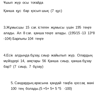
Ұшып жүр осы тоғайда
Қанша құс бар қосып шық (7 құс)
3.Жұмысшы 15 сағ. істеген жұмысы үшін 195 теңге
алады. Ал 8 сағ. қанша теңге алады. (195/15 -13 13*8
-104) Барлығы 104 теңге
4.Есік алдында бұзау, сиыр жайылып жүр. Олардың
мүйіздері 14, аяқтары 56 Қанша сиыр, қанша бұзау
бар? (7 сиыр, 7 бұзау)
Сандардың арасына қандай таңба қоссақ мәні
100 тең болады.(5 +5+ 5+ 5 *5 -100)