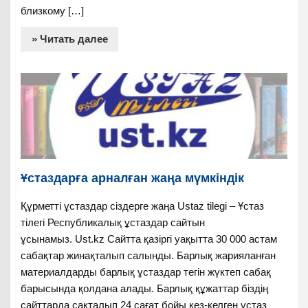
близкому […]
» Читать далее
Ұстаздарға арналған жаңа мүмкіндік
Құрметті ұстаздар сіздерге жаңа Ustaz tilegi – Ұстаз
тілегі Республикалық ұстаздар сайтын
ұсынамыз. Ust.kz Сайтта қазіргі уақытта 30 000 астам
сабақтар жинақталып салынды. Барлық жарияланған
материалдарды барлық ұстаздар тегін жүктеп сабақ
барысында қолдана алады. Барлық құжаттар біздің
сайттарда сақталып 24 сағат бойы кез-келген ұстаз