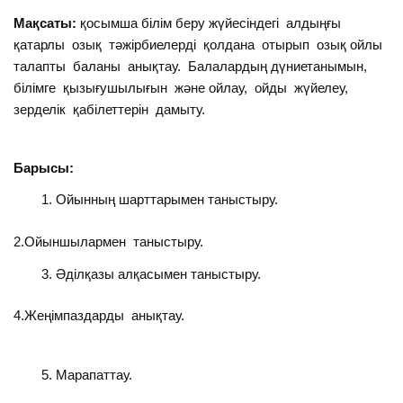
Мақсаты:
қосымша білім беру жүйесіндегі алдыңғы
қатарлы озық тәжірбиелерді қолдана отырып озық ойлы
талапты баланы анықтау. Балалардың дүниетанымын,
білімге қызығушылығын және ойлау, ойды жүйелеу,
зерделік қабілеттерін дамыту.
Барысы:
Ойынның шарттарымен таныстыру.
2.Ойыншылармен таныстыру.
Әділқазы алқасымен таныстыру.
4.Жеңімпаздарды анықтау.
Марапаттау.