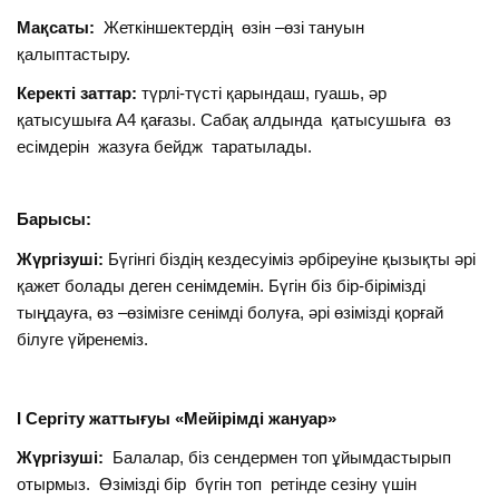
Мақсаты:
Жеткіншектердің өзін –өзі тануын
қалыптастыру.
Керекті заттар:
түрлі-түсті қарындаш, гуашь, әр
қатысушыға А4 қағазы. Сабақ алдында қатысушыға өз
есімдерін жазуға бейдж таратылады.
Барысы:
Жүргізуші:
Бүгінгі біздің кездесуіміз әрбіреуіне қызықты әрі
қажет болады деген сенімдемін. Бүгін біз бір-бірімізді
тыңдауға, өз –өзімізге сенімді болуға, әрі өзімізді қорғай
білуге үйренеміз.
І Сергіту жаттығуы «Мейірімді жануар»
Жүргізуші:
Балалар, біз сендермен топ ұйымдастырып
отырмыз. Өзімізді бір бүгін топ ретінде сезіну үшін