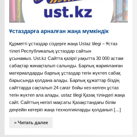
Ұстаздарға арналған жаңа мүмкіндік
Құрметті ұстаздар сіздерге жаңа Ustaz tilegi – Ұстаз
тілегі Республикалық ұстаздар сайтын
ұсынамыз. Ust.kz Сайтта қазіргі уақытта 30 000 астам
сабақтар жинақталып салынды. Барлық жарияланған
материалдарды барлық ұстаздар тегін жүктеп сабақ
барысында қолдана алады. Барлық құжаттар біздің
сайттарда сақталып 24 сағат бойы кез-келген ұстаз
тегін жүктеп ала алады. ustaz tilegi Қазақ тіліндегі жаңа
сайт. Сайттың негізгі мақсаты Қазақстандағы білім
деңгейін көтеріп жаңа технолгияларды қолданып […]
» Читать далее