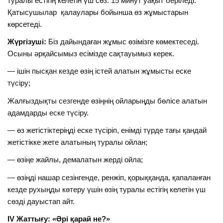
туралы естігің келетін үш сөз. 15 минут уақыт беріледі.
Қатысушылар қалаулары бойынша өз жұмыстарын
көрсетеді.
Жүргізуші:
Біз дайындаған жұмыс өзімізге көмектеседі.
Осыны әрқайсымыз есімізде сақтауымыз керек.
— ішін пысқан кезде өзің істей алатын жұмысты еске
түсіру;
Жалғыздықты сезгенде өзіңнің ойларыңды бөлісе алатын
адамдарды еске түсіру.
— өз жетістіктеріңді еске түсіріп, енімді түрде тағы қандай
жетістікке жете алатының туралы ойлан;
— өзіңе жайлы, демалатын жерді ойла;
— өзіңді нашар сезінгенде, ренжіп, қорыққанда, қапаланған
кезде рухыңды көтеру үшін өзің туралы естігің келетін үш
сөзді дауыстап айт.
І
V
Жаттығу: «Әрі қарай не?»