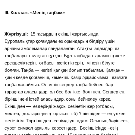
ІІІ. Коллаж. «Менің таңбам»
Жүргізуші:
15 ғасырдың екінші жартысында
Еуропалықтар қоғамдағы өз орындарын білдіру үшін
арнайы эмблемалар пайдаланған. Атақты адамдар өз
таңбаларын мақтан тұтқан. Бұл таңбадан адамның жеке
ерекшеліктерін, отбасы жетістіктерін, мінезін білуге
болған. Таңба — негізгі қалқан болып табылған. Қалқан –
қиын кезде қорғаныш, көмекші. Қазір әрқайсымыз өзімізге
таңба жасаймыз. Ол үшін сендер таңба бейнесі бар
тарақтар аласыңдар, ол бес бөлікке бөлінген. Сендер ең
бірінші нені істей аласыңдар, соны бейнелеу керек.
Екіншіден — өздерінді жақсы сезінетін жер (отбасы,
мектеп, достарыңның ортасы, т.б) Үшіншіден — ең үлкен
жетістігім. Төртіншіден -сенімді үш адам. Осының бәрін сөз,
сурет, символ арқылы көрсетіңдер. Бесіншісінде –өзің