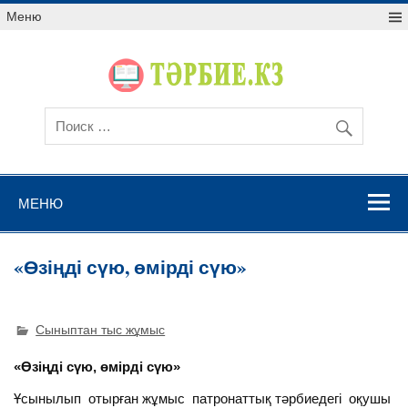
Меню
МЕНЮ
«Өзіңді сүю, өмірді сүю»
Сыныптан тыс жұмыс
«Өзіңді сүю, өмірді сүю»
Ұсынылып отырған жұмыс патронаттық тәрбиедегі оқушы