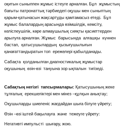
оқитын сыныппен жұмыс істеуге арналған. Бұл жұмыстың
бағыты патронаттық тәрбиедегі оқушы мен сыныптың
қарым-қатынасын жақсартуды қамтамасыз етеді. Бұл
жұмыс балалардың арасында өзімшілдік, кемсіту,
келіспеушілік, көре алмаушылық сияқты қасиеттерден
арылуға арналған. Жұмыс барысында алғашқы күннен
бастап, қатысушылардың қызығушылығын
қанағаттандыратын топ ережелері қабылданады.
Сабақта қолданылған диагностикалық жұмыстар
оқушының өзін-өзі тануына зор ықпалын тигізеді.
Сабақтың негізгі тапсырмалары:
Қатысушының жеке
тұлғалық ерекшеліктері мен мінез –құлқын анықтау;
Оқушыларды шиеленіс жағдайдан шыға білуге үйрету;
Өзін –өзі іштей бақылауға және тежеуге үйрету:
Негативті импульсті шығару, жою.