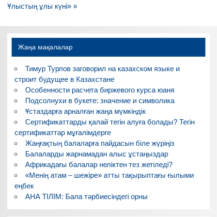
записям
Ұлыстың ұлы күні» »
Жаңа мақалалар
Тимур Турлов заговорил на казахском языке и
строит будущее в Казахстане
Особенности расчета биржевого курса юаня
Подсолнухи в букете: значение и символика
Ұстаздарға арналған жаңа мүмкіндік
Сертификаттарды қалай тегін алуға болады? Тегін
сертификаттар мұғалімдерге
Жаңғақтың балаларға пайдасын біле жүріңіз
Балаларды жарнамадан алыс ұстаңыздар
Африкадағы балалар неліктен тез жетіледі?
«Менің атам – шежіре» атты тақырыптағы ғылыми
еңбек
АНА ТІЛІМ: Бала тәрбиесіндегі орны