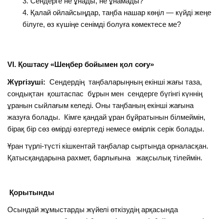
Сендерге не ұнады, не ұнамады?
Қалай ойлайсыңдар, таңба нашар көңіл — күйді жеңе
білуге, өз күшіңе сенімді болуға көмектесе ме?
VІ. Қоштасу «Шеңбер бойымен қол соғу»
Жүргізуші:
Сендердің таңбаларыңның екінші жағы таза,
сондықтан қоштаспас бұрын мен сендерге бүгінгі күннің
ұранын сыйлағым келеді. Оны таңбаның екінші жағына
жазуға болады. Кімге қандай ұран бұйратынын білмеймін,
бірақ бір сөз өмірді өзгертеді немесе өмірлік серік болады.
Ұран түрлі-түсті кішкентай таңбалар сыртында орналасқан.
Қатысқандарына рахмет, барлығына жақсылық тілеймін.
Қорытынды
Осындай жұмыстарды жүйелі өткізудің арқасында