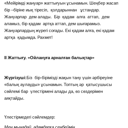
«Мейірімді жануар» жаттығуын ұсынамын. Шеңбер жасап
бір –біріне иық тіресіп, қолдарыннан ұстандар.
Жануарлар дем алады. Бір қадам алға аттап, дем
аламыз, бір қадам артқа аттап, дем шығарамыз.
Жануарлардың жүрегі соғады. Екі қадам алға, екі қадам
артқа қадымда. Рахмет!
ІІ Жаттығу. «Ойлануға арналған балықтар»
Жүргізуші:
Біз бір-бірімізді жақын тану үшін әрбіреуіне
«балық аулауды» ұсынамын. Топтың әр қатысушысы
сөйлемі бар үлестірмені алады да, өз сөздерімен
аяқтайды.
Үлестірмедегі сөйлемдер:
Мен мынадай адамдарға сенбеймін…