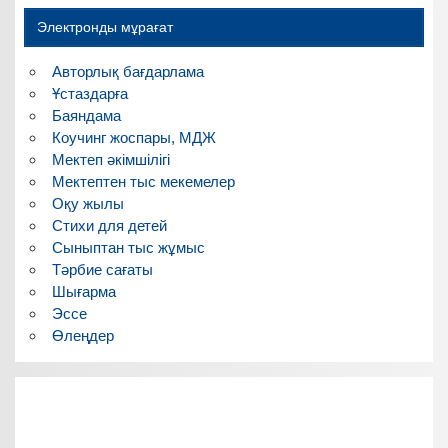
Электронды мұрағат
Авторлық бағдарлама
Ұстаздарға
Баяндама
Коучинг жоспары, МДЖ
Мектеп әкімшілігі
Мектептен тыс мекемелер
Оқу жылы
Стихи для детей
Сыныптан тыс жұмыс
Тәрбие сағаты
Шығарма
Эссе
Өлеңдер