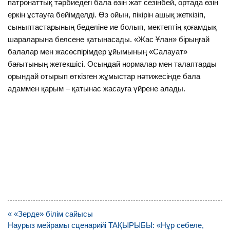
патронаттық тәрбиедегі бала өзін жат сезінбей, ортада өзін
еркін ұстауға бейімделді. Өз ойын, пікірін ашық жеткізіп,
сыныптастарының беделіне ие болып, мектептің қоғамдық
шараларына белсене қатынасады. «Жас Ұлан» бірыңғай
балалар мен жасөспірімдер ұйымының «Салауат»
бағытының жетекшісі. Осындай нормалар мен талаптарды
орындай отырып өткізген жұмыстар нәтижесінде бала
адаммен қарым – қатынас жасауға үйрене алады.
Навигация
« «Зерде» білім сайысы
по
Наурыз мейрамы сценарийі ТАҚЫРЫБЫ: «Нұр себеле,