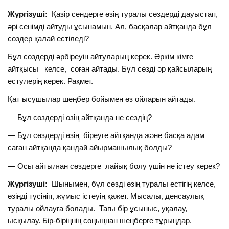
Жүргізуші:
Қазір сендерге өзің туралы сөздерді дауыстап,
әрі сенімді айтуды ұсынамын. Ал, басқалар айтқанда бұл
сөздер қалай естіледі?
Бұл сөздерді әрбіреуін айтуларың керек. Әркім кімге
айтқысы келсе, соған айтады. Бұл сөзді әр қайсыларың
естулерің керек. Рақмет.
Қат ысушылар шеңбер бойымен өз ойларын айтады.
— Бұл сөздерді өзің айтқанда не сездің?
— Бұл сөздерді өзің біреуге айтқанда және басқа адам
саған айтқанда қандай айырмашылық болды?
— Осы айтылған сөздерге лайық болу үшін не істеу керек?
Жүргізуші:
Шынымен, бұл сөзді өзің туралы естігің келсе,
өзіңді түсініп, жұмыс істеуің қажет. Мысалы, денсаулық
туралы ойлауға болады. Тағы бір ұсыныс, уқалау,
ысқылау. Бір-біріңнің соңыңнан шеңберге тұрыңдар.