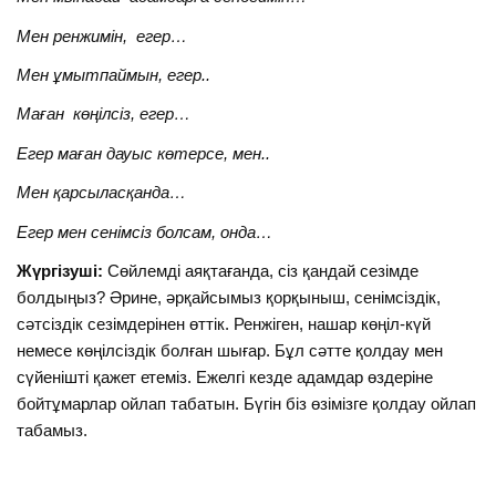
Мен ренжимін, егер…
Мен ұмытпаймын, егер..
Маған көңілсіз, егер…
Егер маған дауыс көтерсе, мен..
Мен қарсыласқанда…
Егер мен сенімсіз болсам, онда…
Жүргізуші:
Сөйлемді аяқтағанда, сіз қандай сезімде
болдыңыз? Әрине, әрқайсымыз қорқыныш, сенімсіздік,
сәтсіздік сезімдерінен өттік. Ренжіген, нашар көңіл-күй
немесе көңілсіздік болған шығар. Бұл сәтте қолдау мен
сүйенішті қажет етеміз. Ежелгі кезде адамдар өздеріне
бойтұмарлар ойлап табатын. Бүгін біз өзімізге қолдау ойлап
табамыз.