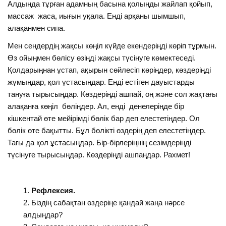
Алдында тұрған адамның басына қолыңды жайлап қойып,
массаж жаса, иығын уқала. Енді арқаны шымшып,
алақанмен сипа.
Мен сендердің жақсы көңіл күйде екендеріңді көріп тұрмын.
Өз ойыңмен бөлісу өзіңді жақсы түсінуге көмектеседі.
Қолдарыңнан ұстап, ақырын сөйлесіп көріңдер, көздеріңді
жұмыңдар, қол ұстасыңдар. Енді естіген дауыстарды
тануға тырысыңдар. Көздеріңді ашпай, оң және сол жақтағы
алақанға көңіл бөліңдер. Ал, енді денелеріңде бір
кішкентай өте мейірімді бөлік бар деп елестетіңдер. Ол
бөлік өте бақытты. Бұл бөлікті өздерің деп елестетіңдер.
Тағы да қол ұстасыңдар. Бір-бірлеріңнің сезімдеріңді
түсінуге тырысыңдар. Көздеріңді ашпаңдар. Рахмет!
Рефлексия.
Біздің сабақтан өздеріңе қандай жаңа нәрсе
алдыңдар?