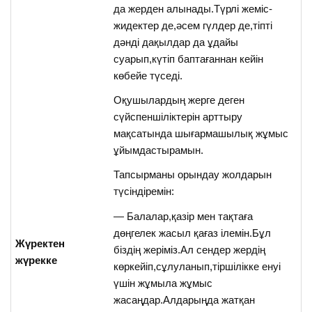
да жерден алынады.Түрлі жеміс-
жидектер де,әсем гүлдер де,тіпті
дәнді дақылдар да ұдайы
суарып,күтіп баптағаннан кейін
көбейе түседі.
Оқушылардың жерге деген
сүйспеншіліктерін арттыру
мақсатында шығармашылық жұмыс
ұйымдастырамын.
Тапсырманы орындау жолдарын
түсіндіремін:
— Балалар,қазір мен тақтаға
дөңгелек жасыл қағаз ілемін.Бұл
Жүректен
біздің жеріміз.Ал сендер жердің
жүрекке
көркейіп,сұлуланып,тіршілікке енуі
үшін жұмыла жұмыс
жасаңдар.Алдарыңда жатқан