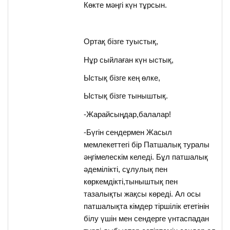
Көкте мәңгі күн тұрсын.
Ортақ бізге туыстық,
Нұр сыйлаған күн ыстық,
Ыстық бізге кең өлке,
Ыстық бізге тыныштық.
-Жарайсыңдар,балалар!
-Бүгін сендермен Жасыл
мемлекеттегі бір Патшалық туралы
әңгімелескім келеді. Бұл патшалық
әдемілікті, сұлулық пен
көркемдікті,тыныштық пен
тазалықты жақсы көреді. Ал осы
патшалықта кімдер тіршілік ететінін
білу үшін мен сендерге үнтаспадан