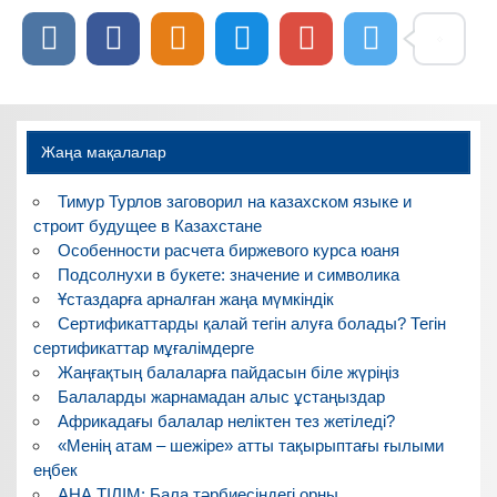
записям
Жаңа мақалалар
Тимур Турлов заговорил на казахском языке и
строит будущее в Казахстане
Особенности расчета биржевого курса юаня
Подсолнухи в букете: значение и символика
Ұстаздарға арналған жаңа мүмкіндік
Сертификаттарды қалай тегін алуға болады? Тегін
сертификаттар мұғалімдерге
Жаңғақтың балаларға пайдасын біле жүріңіз
Балаларды жарнамадан алыс ұстаңыздар
Африкадағы балалар неліктен тез жетіледі?
«Менің атам – шежіре» атты тақырыптағы ғылыми
еңбек
АНА ТІЛІМ: Бала тәрбиесіндегі орны