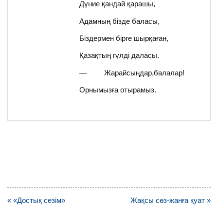
Дүние қандай қарашы,
Адамның бізде баласы,
Біздермен бірге шырқаған,
Қазақтың гүлді даласы.
— Жарайсыңдар,балалар!
Орнымызға отырамыз.
Навигация
« «Достық сезім»
Жақсы сөз-жанға қуат »
по