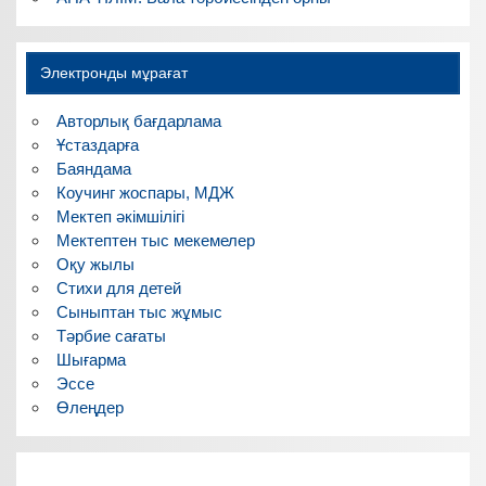
Электронды мұрағат
Авторлық бағдарлама
Ұстаздарға
Баяндама
Коучинг жоспары, МДЖ
Мектеп әкімшілігі
Мектептен тыс мекемелер
Оқу жылы
Стихи для детей
Сыныптан тыс жұмыс
Тәрбие сағаты
Шығарма
Эссе
Өлеңдер