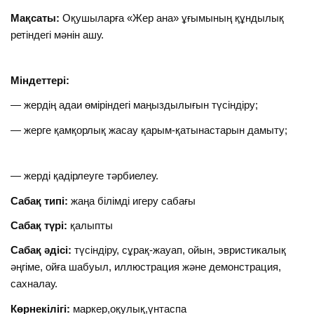
Мақсаты:
Оқушыларға «Жер ана» ұғымының құндылық
ретіндегі мәнін ашу.
Міндеттері:
— жердің адаи өміріндегі маңыздылығын түсіндіру;
— жерге қамқорлық жасау қарым-қатынастарын дамыту;
— жерді қадірлеуге тәрбиелеу.
Сабақ типі:
жаңа білімді игеру сабағы
Сабақ түрі:
қалыпты
Сабақ әдісі:
түсіндіру, сұрақ-жауап, ойын, эвристикалық
әңгіме, ойға шабуыл, иллюстрация және демонстрация,
сахналау.
Көрнекілігі:
маркер,оқулық,үнтаспа