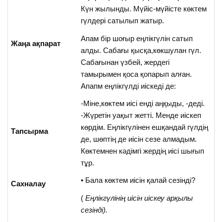
Күн жылынды. Мүйіс-мүйісте көктем
гүлдері сатылып жатыр.
Апам бір шоғыр еңлікгүлін сатып
Жаңа ақпарат
алды. Сабағы қысқа,көкшулан гүл.
Сабағынан үзбей, жердегі
тамырымен қоса қопарып алған.
Апапм еңлікгүлді иіскеді де:
-Міне,көктем иісі енді аңқыды, -деді.
-Жүретін уақыт жетті. Менде иіскеп
көрдім. Еңлікгүлінен ешқандай гүлдің
Тапсырма
де, шөптің де иісін сезе алмадым.
Көктемнен кәдімгі жердің иісі шығып
тұр.
• Бала көктем иісін қалай сезінді?
Сахналау
(
Еңлікгүлінің иісін иіскеу арқылы
сезінді).