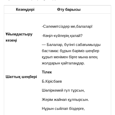
Кезеңдері
Өту барысы
-Сәлеметсіздер ме,балалар!
Ұйымдастыру
-Көңіл-күйлерің қалай?
кезеңі
— Балалар, бүгінгі сабағымызды
бастамас бұрын бәріміз шеңбер
құрып менімен бірге мына өлең
жолдарын қайталаңдар.
Тілек
Шаттық шеңбері
Б.Кірісбаев
Шөліркемей гүл тұрсын,
Жерім жайнап құлпырсын.
Нұрын сыйлап біздерге,