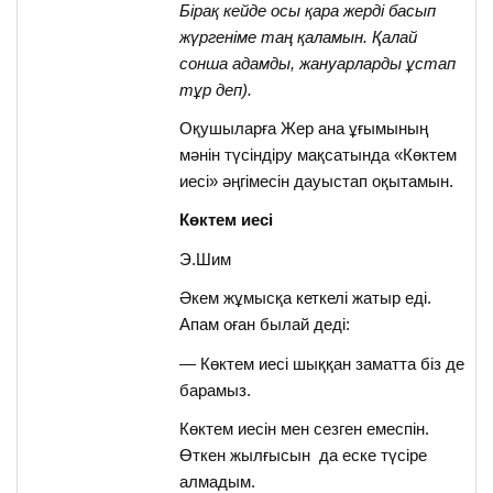
Бірақ кейде осы қара жерді басып
жүргеніме таң қаламын. Қалай
сонша адамды, жануарларды ұстап
тұр деп).
Оқушыларға Жер ана ұғымының
мәнін түсіндіру мақсатында «Көктем
иесі» әңгімесін дауыстап оқытамын.
Көктем иесі
Э.Шим
Әкем жұмысқа кеткелі жатыр еді.
Апам оған былай деді:
— Көктем иесі шыққан заматта біз де
барамыз.
Көктем иесін мен сезген емеспін.
Өткен жылғысын да еске түсіре
алмадым.