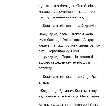
Күн жылына бастады. Үй төбесінің
кенересінде сүңгілер сорғалап тұр.
Көгілдір аспанға көз жетпейді.
— Көктемнің иісі сезіле ме?-деймін.
-Жоқ, -дейді апам. – Көктем жаңа
күле бастады.Әлі ертерек. Ақ қар
қарауытты, жол үстінен сылдырап су
ақты. Торғайлар күні бойы
шиқылдайды. Терезенің желдеткішін
ашсаң, көшеден көктемнің шуы
естіледі.
— Көктемнің иісі сезіле ме ? –деймін
апама.
-Жоқ әлі, -дейді апам. Көктемнің шуы
енді ғана естіле бастады.Әлі ертерек.
Ақыры қаладағы қар түгел еріп бітті.