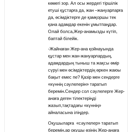
көмегі зор. Ал осы жердегі тіршілік
етуші құстарға да, жан –жануарларға
да, өсімдіктерге де қамқоршы тек
қана адамдар екенін ұмытпаңдар.
Олай болса,Жер-анамызды күтіп,
баптай білейік.
-Жайнаған Жер-ана қойнауында
құстар мен жан-жануарлардың,
адамдардың тыныш та жақсы өмір
сүруі мен өсімдіктердің өркен жаюы
бақыт емес пе? Қазір мен сендерге
«күннің сәулелерін» таратып
беремін.Сендер сол сәулелерге Жер-
анаға деген тілектеріңді
жазып,тақтадағы «күннің»
айналасына іліңдер.
Оқушыларға «сәулелер» таратып
беремін,әр оқушы өзінің Жер-анаға