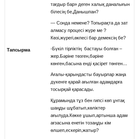
тағдыр бар» деген халық даналығын
білесің бе,Данышпан?
— Сонда немене? Топырақта да зат
алмасу процесі жүре ме ?
Көзі,жүрегі,өкпесі бар демексің бе?
-Бүкіл тірліктің бастауы болған –
Тапсырма
жер.Бәріне төзген,бәріне
көнген,басына енді қасірет төнген…
Ағалы-қарындасты бауырлар жаңа
дүкенге қарай ағылған адамдарға
тосырқай қарасады.
Құрамында тұз бен гипсі көп ұнтақ
шаңды шұбатып,көліктер
ағылуда.Көкке ұшып,артынша адам
ағзасына енетін тозаңды кім
өлшеп,ескеріп,жатыр?