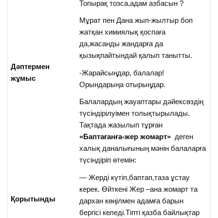
Топырақ тозса,адам азбасын ?
Мұрат пен Дана жып-жылтыр боп
жатқан химиялық қоспаға
да,жасанды жандарға да
қызықпайтындай қалып танытты.
Дәптермен
-Жарайсыңдар, балалар!
жұмыс
Орындарыңа отырыңдар.
Балалардың жауаптары дәйексөздің
түсіндірілуімен толықтырылады.
Тақтада жазылып тұрған
«Баптағанға-жер жомарт»
деген
халық даналығының мәнін балаларға
түсіндіріп өтемін:
— Жерді күтіп,баптап,таза ұстау
керек. Өйткені Жер –ана жомарт та
Қорытынды
дархан көңілмен адамға барын
бергісі келеді.Тіпті қазба байлықтар