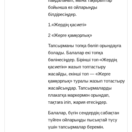
пайдаланып, мына тақырыптар
бойынша өз ойларыңды
білдіресіңдер.
1.«Жердің қасиеті»
2 «Жерге қамқорлық»
Тапсырманы топқа бөліп орындауға
болады. Балалар екі топқа
бөлінесіңдер. Бірінші топ-«Жердің
қасиетін» жазып топтастыру
жасайды, екінші топ — «Жерге
қамқорлық» туралы жазып тотастыру
жасайсыңдар. Тапсырмаларды
плакатқа маркермен орындап,
тақтаға іліп, жария етесіңдер.
Балалар, бүгін сендердің сабақтан
түйген ойларыңды пысықтай түсу
үшін тапсырмалар беремін.