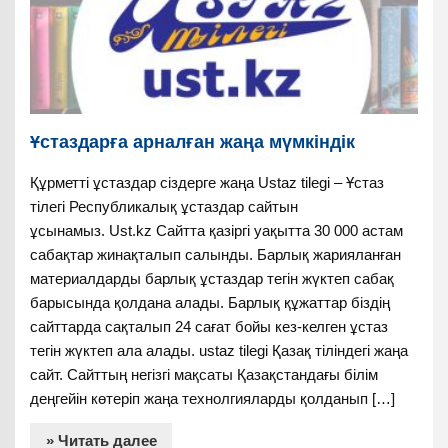
Ұстаздарға арналған жаңа мүмкіндік
Құрметті ұстаздар сіздерге жаңа Ustaz tilegi – Ұстаз
тілегі Республикалық ұстаздар сайтын
ұсынамыз. Ust.kz Сайтта қазіргі уақытта 30 000 астам
сабақтар жинақталып салынды. Барлық жарияланған
материалдарды барлық ұстаздар тегін жүктеп сабақ
барысында қолдана алады. Барлық құжаттар біздің
сайттарда сақталып 24 сағат бойы кез-келген ұстаз
тегін жүктеп ала алады. ustaz tilegi Қазақ тіліндегі жаңа
сайт. Сайттың негізгі мақсаты Қазақстандағы білім
деңгейін көтеріп жаңа технолгияларды қолданып […]
» Читать далее