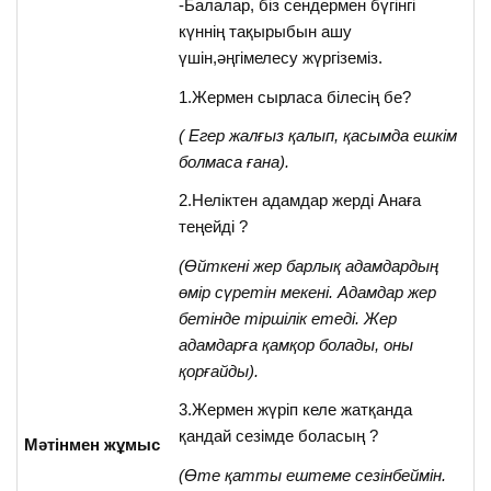
-Балалар, біз сендермен бүгінгі
күннің тақырыбын ашу
үшін,әңгімелесу жүргіземіз.
1.Жермен сырласа білесің бе?
( Егер жалғыз қалып, қасымда ешкім
болмаса ғана).
2.Неліктен адамдар жерді Анаға
теңейді ?
(Өйткені жер барлық адамдардың
өмір сүретін мекені. Адамдар жер
бетінде тіршілік етеді. Жер
адамдарға қамқор болады, оны
қорғайды).
3.Жермен жүріп келе жатқанда
қандай сезімде боласың ?
Мәтінмен жұмыс
(Өте қатты ештеме сезінбеймін.