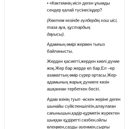
• «Көктемнің иісі» деген ұғымды
сендер қалай түсінесіңдер?
(Көктем кезінде гүлдердің хош иісі,
таза ауа, құстардың
дауысы).
Адамның өмірі жермен тығыз
байланысты.
Жерден қасиетті,жерден киелі дүние
жоқ.Жер бар жерде ел бар.Ел –ер
азаматтың өмір сүрер ортасы.Жер-
адамының жарық дүниеге көзін
ашқаннан тербеткен бесігі.
Адам өзінің туып -өскен жеріне деген
шынайы сүйіспеншілігін,алаулаған
сағынышын,қадір-құрметін жүректен
шыққан құдіретті сөзбен,ойлы
өлеңмен,сазды әуенмен,сырлы