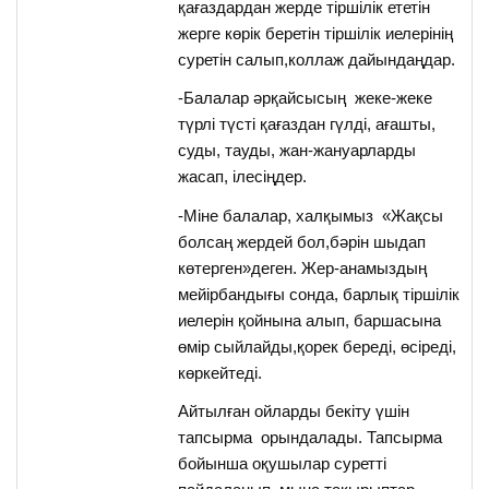
қағаздардан жерде тіршілік ететін
жерге көрік беретін тіршілік иелерінің
суретін салып,коллаж дайындаңдар.
-Балалар әрқайсысың жеке-жеке
түрлі түсті қағаздан гүлді, ағашты,
суды, тауды, жан-жануарларды
жасап, ілесіңдер.
-Міне балалар, халқымыз «Жақсы
болсаң жердей бол,бәрін шыдап
көтерген»деген. Жер-анамыздың
мейірбандығы сонда, барлық тіршілік
иелерін қойнына алып, баршасына
өмір сыйлайды,қорек береді, өсіреді,
көркейтеді.
Айтылған ойларды бекіту үшін
тапсырма орындалады. Тапсырма
бойынша оқушылар суретті