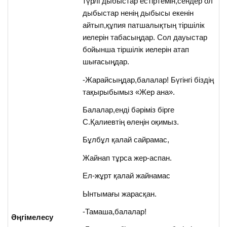
түрлі дыбыстар естіртемін,сендер ол
дыбыстар ненің дыбысы екенін
айтып,құпия патшалықтың тіршілік
иелерін табасыңдар. Сол дауыстар
бойынша тіршілік иелерін атап
шығасыңдар.
-Жарайсыңдар,балалар! Бүгінгі біздің
тақырыбымыз «Жер ана».
Балалар,енді бәріміз бірге
С.Қалиевтің өлеңін оқимыз.
Бұлбұл қалай сайрамас,
Жайнап тұрса жер-аспан.
Ел-жұрт қалай жайнамас
Ынтымағы жарасқан.
-Тамаша,балалар!
Әңгімелесу