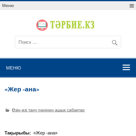
Меню
МЕНЮ
«Жер -ана»
Өзін-өзі тану пәнінен ашық сабақтар
Тақырыбы:
«Жер -ана»