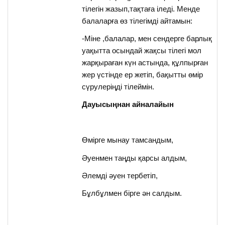
тілегін жазып,тақтаға іледі. Менде
балаларға өз тілегімді айтамын:
-Міне ,балалар, мен сендерге барлық
уақытта осындай жақсы тілегі мол
жарқыраған күн астында, құлпырған
жер үстінде ер жетіп, бақытты өмір
сүрулеріңді тілеймін.
Дауысыңнан айналайын
Өмірге мынау тамсандым,
Әуенмен таңды қарсы алдым,
Әлемді әуен тербетіп,
Бұлбұлмен бірге ән салдым.