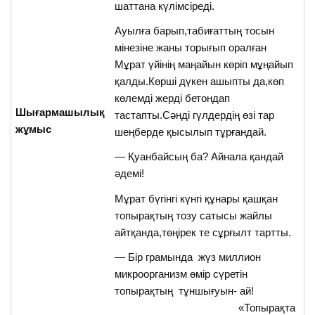
шаттана күлімсіреді.
Ауылға барып,табиғаттың тосын
мінезіне жаны торығып оралған
Мұрат үйінің маңайын көріп мұңайып
қалды.Көрші дүкен ашыпты да,көп
көлемді жерді бетондап
Шығармашылық
тастапты.Сәнді гүлдердің өзі тар
жұмыс
шеңберде қысылып тұрғандай.
— Қуанбайсың ба? Айнала қандай
әдемі!
Мұрат бүгінгі күнгі құнары қашқан
топырақтың тозу сатысы жайлы
айтқанда,төңірек те сұрғылт тартты.
— Бір грамында жүз миллион
микроорганизм өмір сүретін
топырақтың тұншығуын- ай!
«Топырақта