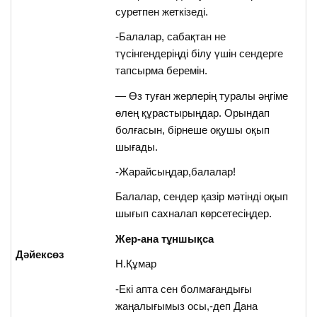
суретпен жеткізеді.
-Балалар, сабақтан не
түсінгендеріңді білу үшін сендерге
тапсырма беремін.
— Өз туған жерлерің туралы әңгіме
өлең құрастырыңдар. Орындап
болғасын, бірнеше оқушы оқып
шығады.
-Жарайсыңдар,балалар!
Балалар, сендер қазір мәтінді оқып
шығып сахналап көрсетесіңдер.
Жер-ана тұншықса
Дәйексөз
Н.Құмар
-Екі апта сен болмағандығы
жаңалығымыз осы,-деп Дана