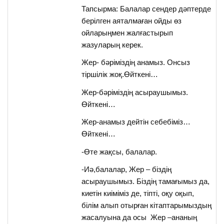
Тапсырма: Балалар сендер дәптерде
берілген аяталмаған ойды өз
ойларыңмен жалғастырып
жазуларың керек.
Жер- бәріміздің анамыз. Онсыз
тіршілік жоқ.Өйткені…
Жер-бәріміздің асыраушымыз.
Өйткені…
Жер-анамыз дейтін себебіміз…
Өйткені…
-Өте жақсы, балалар.
-Иә,балалар, Жер – біздің
асыраушымыз. Біздің тамағымыз да,
киетін киіміміз де, тіпті, оқу оқып,
білім алып отырған кітаптарымыздың
жасалуына да осы Жер –ананың