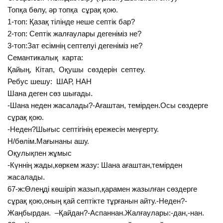
Топқа бөлу, әр топқа сұрақ қою.
1-топ: Қазақ тілінде неше септік бар?
2-топ: Септік жалғаулары дегеніміз не?
3-топ:Зат есімнің септелуі дегеніміз не?
Семантикалық карта:
Қайың, Кітап, Оқушы сөздерін септеу.
Ребус шешу: ШАР, НАН
Шана деген сөз шығады.
-Шана неден жасалады?-Ағаштан, темірден.Осы сөздерге
сұрақ қою.
-Неден?Шығыс септігінің ережесін меңгерту.
Н/бөлім.Мағынаны ашу.
Оқулықпен жұмыс
-Күннің жады,көркем жазу: Шана ағаштан,темірден
жасалады.
67-ж:Өлеңді көшіріп жазып,қарамен жазылған сөздерге
сұрақ қою,оның қай септікте тұрғанын айту.-Неден?-
Жаңбырдан. –Қайдан?-Аспаннан.Жалғаулары:-дан,-нан.