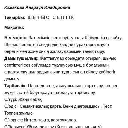
Кожакова Анаргүл Инадировна
Тақырбы:
Ш Ы Ғ Ы С С Е П Т І К
Мақсаты:
Білімділік:
Зат есімнің септелуі туралы білімдерін нығайту.
Шығыс септіктегі сөздердің қандай сұрақтарға жауап
беретінімен және оның жалғауларымен таныстыру.
Дамытушылық:
Жаттығулар орындата отырып, шығыс
септіктегі сөз сөйлемде тұрлаусыз мүше болатынын
аңғарту, оқушылардың сыни тұрғысынан ойлау қабілетін
дамыту.
Тәрбиелік:
Пәнге деген қызығушылығын арттыру, топпен
жұмыс істей білуге,сауатты жазуға тәрбиелеу.
С/түрі: Жаңа сабақ
С/әдісі: Семантикалық карта, Венн диаграммасы, Тест,
Топпен жұмыс
С/көрнек: Интер. тақта, карточкалар.
С/барысы: Ұйымдастыру (Қызығушылығын ояту)