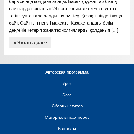
барысында қолдана алады. Барлық құжаттар біздің
сайттарда сақталып 24 сағат бойы кез-келген ұстаз
тегін жүктеп ала алады. ustaz tilegi Қазақ тіліндегі жаңа
сайт. Сайттың негізгі мақсаты Қазақстандағы білім
деңгейін көтеріп жаңа технолгияларды қолданып […]
» Читать далее
Авторская программа
Урок
Эссе
Сборник стихов
Материалы партнеров
Контакты