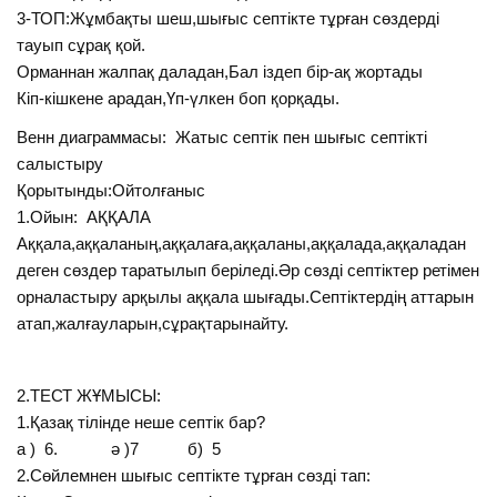
3-ТОП:Жұмбақты шеш,шығыс септікте тұрған сөздерді
тауып сұрақ қой.
Орманнан жалпақ даладан,Бал іздеп бір-ақ жортады
Кіп-кішкене арадан,Үп-үлкен боп қорқады.
Венн диаграммасы: Жатыс септік пен шығыс септікті
салыстыру
Қорытынды:Ойтолғаныс
1.Ойын: АҚҚАЛА
Аққала,аққаланың,аққалаға,аққаланы,аққалада,аққаладан
деген сөздер таратылып беріледі.Әр сөзді септіктер ретімен
орналастыру арқылы аққала шығады.Септіктердің аттарын
атап,жалғауларын,сұрақтарынайту.
2.ТЕСТ ЖҰМЫСЫ:
1.Қазақ тілінде неше септік бар?
а ) 6. ә )7 б) 5
2.Сөйлемнен шығыс септікте тұрған сөзді тап: