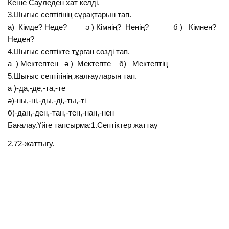
Кеше Сауледен хат келді.
3.Шығыс септігінің сүрақтарын тап.
а) Кімде? Неде? ә ) Кімнің? Ненің? б ) Кімнен?
Неден?
4.Шығыс септікте тұрған сөзді тап.
а ) Мектептен ә ) Мектепте б) Мектептің
5.Шығыс септігінің жалғауларын тап.
а )-да,-де,-та,-те
ә)-ны,-ні,-ды,-ді,-ты,-ті
б)-дан,-ден,-тан,-тен,-нан,-нен
Бағалау.Үйге тапсырма:1.Септіктер жаттау
2.72-жаттығу.