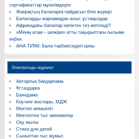
сертификаттар мұғалімдерге
Жаңғақтың балаларға пайдасын біле жүріңіз
Балаларды жарнамадан алыс ұстаңыздар
Африкадағы балалар неліктен тез жетіледі?
«Менің атам – шежіре» атты тақырыптағы ғылыми
еңбек
АНА ТІЛІМ: Бала тәрбиесіндегі орны
Электронды мұрағат
Авторлық бағдарлама
Ұстаздарға
Баяндама
Коучинг жоспары, МДЖ
Мектеп әкімшілігі
Мектептен тыс мекемелер
Оқу жылы
Стихи для детей
Сыныптан тыс жұмыс