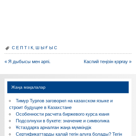
С Е П Т І К
,
Ш Ы Ғ Ы С
Навигация
« Я дыбысы мен әрпі.
Каспий теңізін қорғау »
по
записям
Жаңа мақалалар
Тимур Турлов заговорил на казахском языке и
строит будущее в Казахстане
Особенности расчета биржевого курса юаня
Подсолнухи в букете: значение и символика
Ұстаздарға арналған жаңа мүмкіндік
Сертификаттарды қалай тегін алуға болады? Тегін