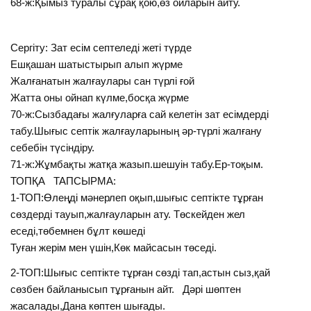
68-ж:Қымыз туралы сұрақ қою,өз ойларын айту.
Сергіту: Зат есім септеледі жеті түрде
Ешқашан шатыстырып алып жүрме
Жалғанатын жалғаулары сан түрлі ғой
Жатта оны ойнап күлме,босқа жүрме
70-ж:Сызбадағы жалғуларға сай келетін зат есімдерді
табу.Шығыс септік жалғауларының әр-түрлі жалғану
себебін түсіндіру.
71-ж:Жұмбақты жатқа жазып.шешуін табу.Ер-тоқым.
ТОПҚА ТАПСЫРМА:
1-ТОП:Өлеңді мәнерлеп оқып,шығыс септікте тұрған
сөздерді тауып,жалғауларын ату. Төскейден жел
еседі,төбемнен бұлт көшеді
Туған жерім мен үшін,Көк майсасын төседі.
2-ТОП:Шығыс септікте тұрған сөзді тап,астын сыз,қай
сөзбен байланысып тұрғанын айт. Дәрі шөптен
жасалады,Дана көптен шығады.