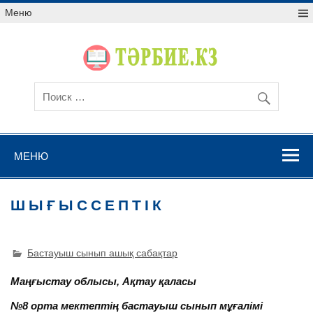
Меню
МЕНЮ
Ш Ы Ғ Ы С С Е П Т І К
Бастауыш сынып ашық сабақтар
Маңғыстау облысы, Ақтау қаласы
№8 орта мектептің бастауыш сынып мұғалімі