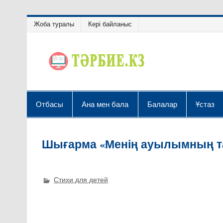
Жоба туралы
Кері байланыс
Отбасы
Ана мен бала
Балалар
Ұстаз
Шығарма «Менің ауылымның т
Стихи для детей