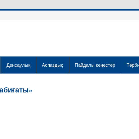
Денсаулық
Аспаздық
Пайдалы кеңестер
Тәрби
абиғаты»