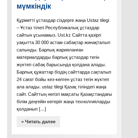
мүмкіндік
Құрметті ұстаздар сіздерге жаңа Ustaz tilegi
– Ұстаз тілегі Республикалық ұстаздар
сайтын ұсынамыз. Ust.kz Сайтта қазіргі
уақытта 30 000 астам сабақтар жинақталып
салынды. Барлық жарияланған
материалдарды барлық ұстаздар тегін
жүктеп сабақ барысында қолдана алады.
Барлық құжаттар біздің сайттарда сақталып
24 сағат бойы кез-келген ұстаз тегін жүктеп
ала алады. ustaz tilegi Қазақ тіліндегі жаңа
сайт. Сайттың негізгі мақсаты Қазақстандағы
білім деңгейін көтеріп жаңа технолгияларды
қолданып […]
» Читать далее