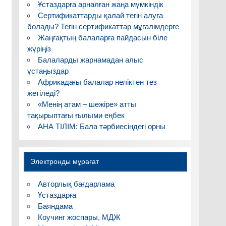
Ұстаздарға арналған жаңа мүмкіндік
Сертификаттарды қалай тегін алуға
болады? Тегін сертификаттар мұғалімдерге
Жаңғақтың балаларға пайдасын біле
жүріңіз
Балаларды жарнамадан алыс
ұстаңыздар
Африкадағы балалар неліктен тез
жетіледі?
«Менің атам – шежіре» атты
тақырыптағы ғылыми еңбек
АНА ТІЛІМ: Бала тәрбиесіндегі орны
Электронды мұрағат
Авторлық бағдарлама
Ұстаздарға
Баяндама
Коучинг жоспары, МДЖ