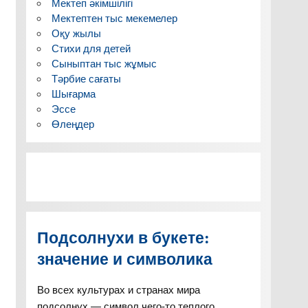
Мектеп әкімшілігі
Мектептен тыс мекемелер
Оқу жылы
Стихи для детей
Сыныптан тыс жұмыс
Тәрбие сағаты
Шығарма
Эссе
Өлеңдер
Подсолнухи в букете:
значение и символика
Во всех культурах и странах мира
подсолнух — символ чего-то теплого,