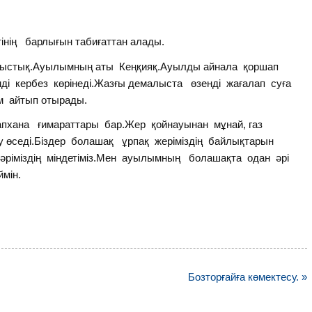
тінің барлығын табиғаттан алады.
 ыстық.Ауылымның аты Кеңқияқ.Ауылды айнала қоршап
нді кербез көрінеді.Жазғы демалыста өзенді жағалап суға
м айтып отырады.
тапхана ғимараттары бар.Жер қойнауынан мұнай, газ
еу өседі.Біздер болашақ ұрпақ жеріміздің байлықтарын
бәріміздің міндетіміз.Мен ауылымның болашақта одан әрі
мін.
Бозторғайға көмектесу. »