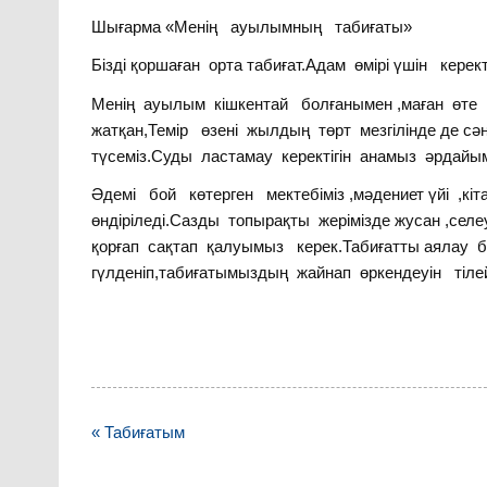
Шығарма «Менің ауылымның табиғаты»
Бізді қоршаған орта табиғат.Адам өмірі үшін керек
Менің ауылым кішкентай болғанымен ,маған өте
жатқан,Темір өзені жылдың төрт мезгілінде де сә
түсеміз.Суды ластамау керектігін анамыз әрдайы
Әдемі бой көтерген мектебіміз ,мәдениет үйі ,кі
өндіріледі.Сазды топырақты жерімізде жусан ,сел
қорғап сақтап қалуымыз керек.Табиғатты аялау 
гүлденіп,табиғатымыздың жайнап өркендеуін тілей
Навигация
« Табиғатым
по
записям