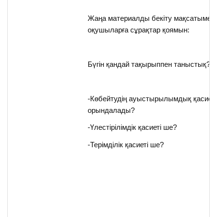
Жаңа материалды бекіту мақсатымен
оқушыларға сұрақтар қоямын:
Бүгін қандай тақырыппен таныстық?
-Көбейтудің ауыстырылымдық қасиеті
орындалады?
-Үлестірілімдік қасиеті ше?
-Терімділік қасиеті ше?