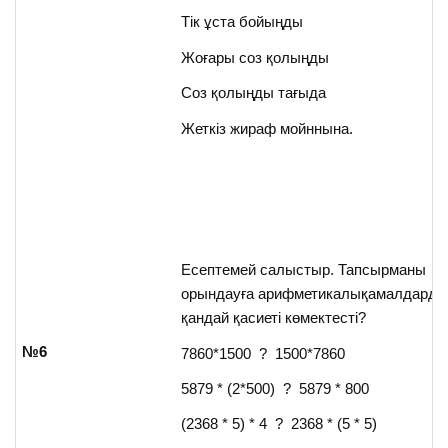
Тік ұста бойыңды
Жоғары соз қолыңды
Соз қолыңды тағыда
Жеткіз жираф мойннына.
Есептемей салыстыр. Тапсырманы
орындауға арифметикалықамалдарды
қандай қасиеті көмектесті?
№6
7860*1500 ? 1500*7860
5879 * (2*500) ? 5879 * 800
(2368 * 5) * 4 ? 2368 * (5 * 5)