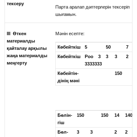
тексеру
Парта аралап дәптерлерін тексеріп
шығамын.
III
Өткен
Мәнін есепте:
материалды
Көбейткіш
5
50
7
7
қайталау арқылы
жаңа материалды
Көбейткіш
Роо 3
3
3
2
2
меңгерту
3333333
Көбейтін-
150
дінің мәні
Бөлін-
150
150
14
140
гіш
Бөл-
3
3
2
2