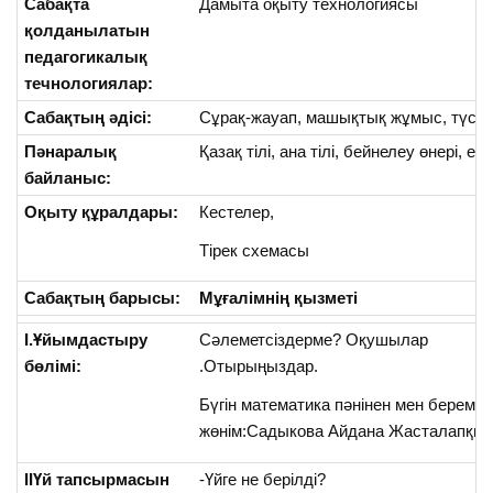
Сабақта
Дамыта оқыту технологиясы
қолданылатын
педагогикалық
течнологиялар:
Сабақтың әдісі:
Сұрақ-жауап, машықтық жұмыс, түсінд
Пәнаралық
Қазақ тілі, ана тілі, бейнелеу өнері, ең
байланыс:
Оқыту құралдары:
Кестелер,
Тірек схемасы
Сабақтың барысы:
Мұғалімнің қызметі
I.Ұйымдастыру
Сәлеметсіздерме? Оқушылар
бөлімі:
.Отырыңыздар.
Бүгін математика пәнінен мен беремін
жөнім:Садыкова Айдана Жасталапқыз
IIҮй тапсырмасын
-Үйге не берілді?