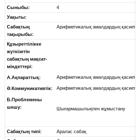
Сыныбы:
4
Уақыты:
Сабақтың
Арифметикалық амалдардың қасиетте
тақырыбы:
Құзыреттілікке
жуткізетін
сабақтың мақсат-
міндеттері:
Арифметикалық амалдардың қасиеттер
А.Ақпараттық:
Арифметикалық амалдардың қасиеттер
Ә.Коммуникативтік:
Б.Проблемены
шешу:
Шығармашылықпен жұмыстану
Сабақтың типі:
Аралас сабақ