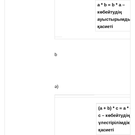
a * b = b * a –
көбейтудің
ауыстырымдыл
қасиеті
b
ә)
(
a
+
b
) * с
= а * с
c
– көбейтудің
үлестірілімдік
қасиеті