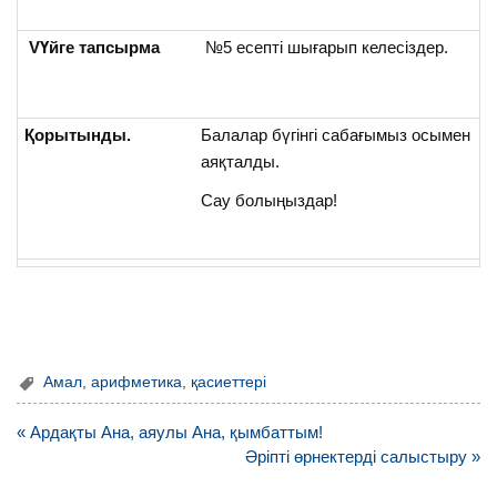
V
Үйге тапсырма
№5 есепті шығарып келесіздер.
Қорытынды.
Балалар бүгінгі сабағымыз осымен
аяқталды.
Сау болыңыздар!
Амал
,
арифметика
,
қасиеттері
Навигация
« Ардақты Ана, аяулы Ана, қымбаттым!
по
Әріпті өрнектерді салыстыру »
записям