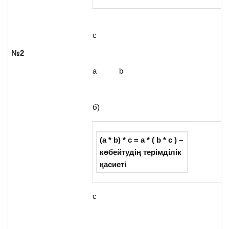
c
№2
a b
б)
(
a
*
b
) * с
= а *
(
b * c
) –
көбейтудің терімділік
қасиеті
c