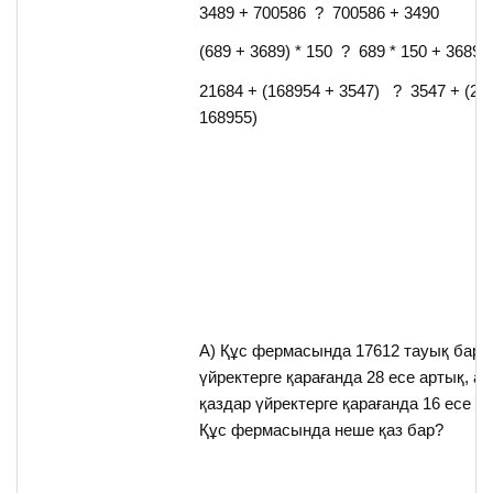
3489 + 700586 ? 700586 + 3490
(689 + 3689) * 150 ? 689 * 150 + 3689 *
21684 + (168954 + 3547) ? 3547 + (21
168955)
А) Құс фермасында 17612 тауық бар,
үйректерге қарағанда 28 есе артық, ал
қаздар үйректерге қарағанда 16 есе а
Құс фермасында неше қаз бар?