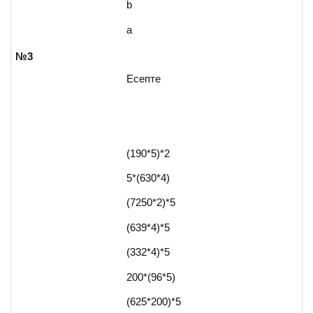
b
а
№3
Есепте
(190*5)*2
5*(630*4)
(7250*2)*5
(639*4)*5
(332*4)*5
200*(96*5)
(625*200)*5