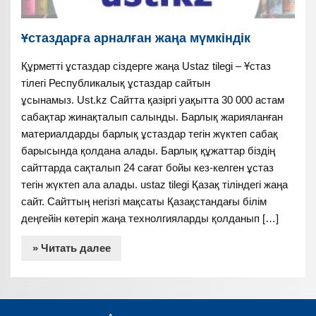
Ұстаздарға арналған жаңа мүмкіндік
Құрметті ұстаздар сіздерге жаңа Ustaz tilegi – Ұстаз
тілегі Республикалық ұстаздар сайтын
ұсынамыз. Ust.kz Сайтта қазіргі уақытта 30 000 астам
сабақтар жинақталып салынды. Барлық жарияланған
материалдарды барлық ұстаздар тегін жүктеп сабақ
барысында қолдана алады. Барлық құжаттар біздің
сайттарда сақталып 24 сағат бойы кез-келген ұстаз
тегін жүктеп ала алады. ustaz tilegi Қазақ тіліндегі жаңа
сайт. Сайттың негізгі мақсаты Қазақстандағы білім
деңгейін көтеріп жаңа технолгияларды қолданып […]
» Читать далее