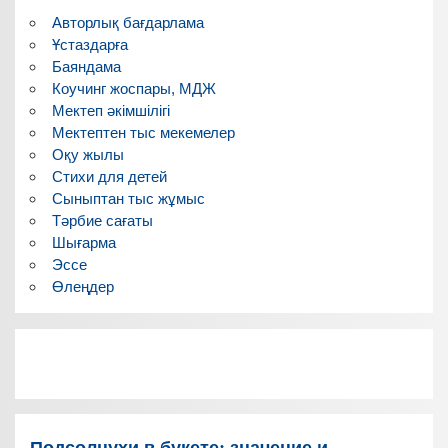
Авторлық бағдарлама
Ұстаздарға
Баяндама
Коучинг жоспары, МДЖ
Мектеп әкімшілігі
Мектептен тыс мекемелер
Оқу жылы
Стихи для детей
Сыныптан тыс жұмыс
Тәрбие сағаты
Шығарма
Эссе
Өлеңдер
Подсолнухи в букете: значение и