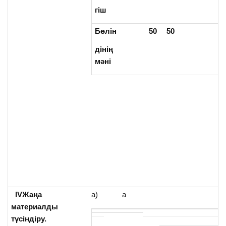
гіш
Бөлін
50
50
дінің
мәні
IVЖаңа
а) а
материалды
түсіндіру.