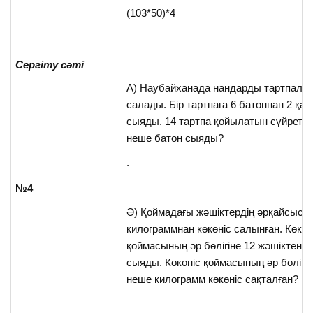
(103*50)*4
Сергіту сәті
А) Наубайханада нандарды тартпалар
салады. Бір тартпаға 6 батоннан 2 қат
сыяды. 14 тартпа қойылатын сүйретпе
неше батон сыяды?
.
№4
Ә) Қоймадағы жәшіктердің әрқайсысы
килограммнан көкөніс салынған. Көкөн
қоймасының әр бөлігіне 12 жәшіктен 1
сыяды. Көкөніс қоймасының әр бөлігі
неше килограмм көкөніс сақталған?