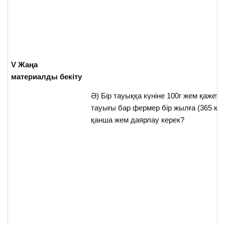
V
Жаңа
материалды бекіту
Ә) Бір тауыққа күніне 100г жем қажет. 
тауығы бар фермер бір жылға (365 күн
қанша жем даярлау керек?