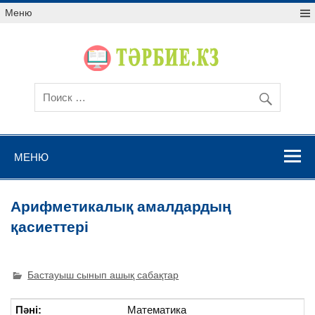
Меню
МЕНЮ
Арифметикалық амалдардың
қасиеттері
Бастауыш сынып ашық сабақтар
Пәні:
Математика