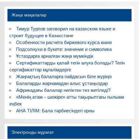
Жаңа мақалалар
Тимур Турлов заговорил на казахском языке и
строит будущее в Казахстане
Особенности расчета биржевого курса юаня
Подсолнухи в букете: значение и символика
Ұстаздарға арналған жаңа мүмкіндік
Сертификаттарды қалай тегін алуға болады? Тегін
сертификаттар мұғалімдерге
Жаңғақтың балаларға пайдасын біле жүріңіз
Балаларды жарнамадан алыс ұстаңыздар
Африкадағы балалар неліктен тез жетіледі?
«Менің атам – шежіре» атты тақырыптағы ғылыми
еңбек
АНА ТІЛІМ: Бала тәрбиесіндегі орны
Электронды мұрағат