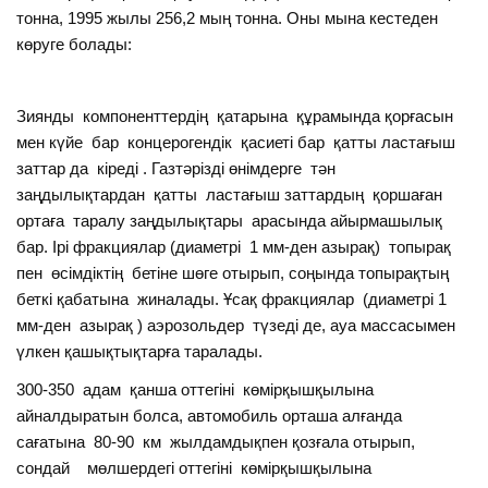
тонна, 1995 жылы 256,2 мың тонна. Оны мына кестеден
көруге болады:
Зиянды компоненттердің қатарына құрамында қорғасын
мен күйе бар концерогендік қасиеті бар қатты ластағыш
заттар да кіреді . Газтәрізді өнімдерге тән
заңдылықтардан қатты ластағыш заттардың қоршаған
ортаға таралу заңдылықтары арасында айырмашылық
бар. Ірі фракциялар (диаметрі 1 мм-ден азырақ) топырақ
пен өсімдіктің бетіне шөге отырып, соңында топырақтың
беткі қабатына жиналады. Ұсақ фракциялар (диаметрі 1
мм-ден азырақ ) аэрозольдер түзеді де, ауа массасымен
үлкен қашықтықтарға таралады.
300-350 адам қанша оттегіні көмірқышқылына
айналдыратын болса, автомобиль орташа алғанда
сағатына 80-90 км жылдамдықпен қозғала отырып,
сондай мөлшердегі оттегіні көмірқышқылына