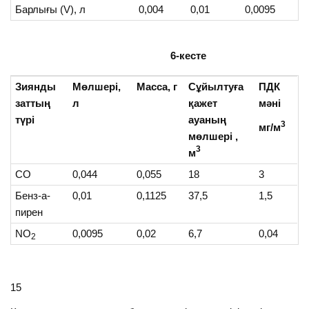
Барлығы (V), л
0,004
0,01
0,0095
6-кесте
Зиянды
Мөлшері,
Масса, г
Сұйылтуға
ПДК
заттың
л
қажет
мәні
түрі
ауаның
3
мг/м
мөлшері ,
3
м
СО
0,044
0,055
18
3
Бенз-а-
0,01
0,1125
37,5
1,5
пирен
NО
0,0095
0,02
6,7
0,04
2
15