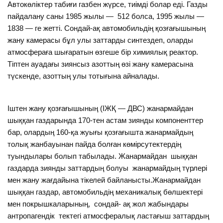
Автокөліктер табиғи газбен жүрсе, тиімді болар еді. Газды
пайдалану саны 1985 жылы — 512 болса, 1995 жылы —
1838 — ге жетті. Сондай-ақ автомобильдің қозғағышының
жану камерасы бұл улы заттарды синтездеп, оларды
атмосфераға шығаратын өзгеше бір химиялық реактор.
Тіптен ауадағы зиянсыз азоттың өзі жану камерасына
түскенде, азоттың улы тотығына айналады.
Іштен жану қозғағышының (ІЖҚ — ДВС) жанармайдан
шыққан газдарында 170-тен астам зиянды компоненттер
бар, олардың 160-қа жуығы қозғағышта жанармайдың
толық жанбауынан пайда болған көмірсутектердің
туындылары болып табылады. Жанармайдан шыққан
газдарда зиянды заттардың болуы жанармайдың түрлері
мен жану жағдайына тікелей байланысты.Жанармайдан
шыққан газдар, автомобильдің механикалық бөлшектері
мен покрышкаларының, сондай- ақ жол жабындары
антропагендік тектегі атмосфералық ластағыш заттардың