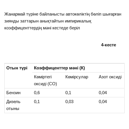
Жанармай түріне байланысты автокөліктің бөліп шығарған
зиянды заттарын анықтайтын импирикалық
коэффиценттердің мәні кестеде беріл
4-кесте
Отын түрі
Коэффиценттер мәні (К)
Көміртегі
Көмірсулар
Азот оксиді
оксиді (СО)
Бензин
0,6
0,1
0,04
Дизель
0,1
0,03
0,04
отыны