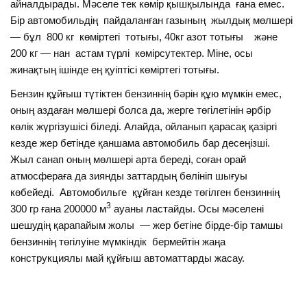
айналдырады. Мәселе тек көмір қышқылында ғана емес.
Бір автомобильдің пайдаланған газының жылдық мөлшері
— бұл 800 кг көміртегі тотығы, 40кг азот тотығы және
200 кг — нан астам түрлі көмірсутектер. Міне, осы
жинақтың ішінде ең қуіптісі көміртегі тотығы.
Бензин құйғыш түтіктен бензиннің бәрін құю мүмкін емес,
оның аздаған мөлшері болса да, жерге төгілетінін әрбір
көлік жүргізушісі біледі. Алайда, ойланып қарасақ қазіргі
кезде жер бетінде қаншама автомобиль бар десеңізші.
Жыл санап оның мөлшері арта береді, соған орай
атмосфераға да зиянды заттардың бөлініп шығуы
көбейеді. Автомобильге құйған кезде төгілген бензиннің
3
300 гр ғана 200000 м
ауаны ластайды. Осы мәселені
шешудің қарапайым жолы — жер бетіне бірде-бір тамшы
бензиннің төгілуіне мүмкіндік бермейтін жаңа
конструкциялы май құйғыш автоматтарды жасау.