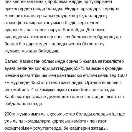
Кез келген ғаламдық проблема жердің әр түкпіріндегі
әрекеттерден пайда болады. Өндіріс орындары тұрақты
және автокөліктер саны едәуір көп ірі қалалардың
атмосфералық ластануымен біздің зерттелген
ауданымызды салыстыруға болмайды. Дегенмен
аудандағы автокөліктер саны аз болғанымен,бұлардң да
белгілі бір дәрежедегі залаады әсерін біз зерттеу
жұмысымыздан байқадық.
Батыс Қазақстан облысында соңғы 5 жылда автокөліктер
ауаға бөлінген зиянды заттардың 65-75 пайызын құрайды.
Бензин қозғалтқышы мен қамтамасыз етілген көлік тер 1500
км жүргенде 4350 кг оттекті жұмсайды. Орташа есеппен 1
автомобиль 4 кг көмірқышқыл газын бөліп шығарады.
Карбюраторлы және дизильді қозғалтқыштардан шығатын
пайдаланған газда
200ге жуық химиялық қосылыстар болады,олардың ішінде
улылығы жоғарыларға қорғасын,көміртек пен азот
оксидтері,көмірсчутектерде, бенз(а)перин жатады.