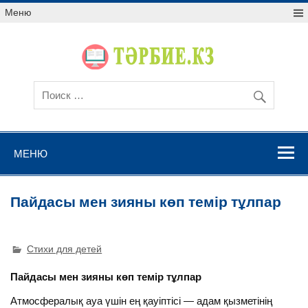
Меню
МЕНЮ
Пайдасы мен зияны көп темір тұлпар
Стихи для детей
Пайдасы мен зияны көп темір тұлпар
Атмосфералық ауа үшін ең қауіптісі — адам қызметінің