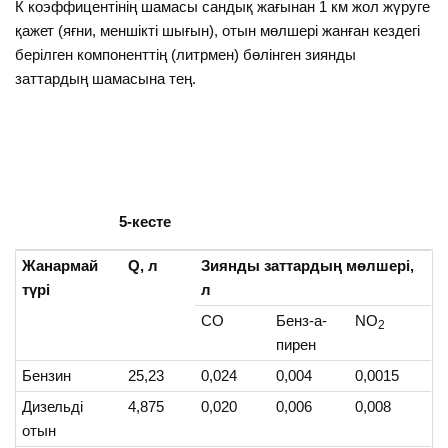
К коэффицентінің шамасы сандық жағынан 1 км жол жүруге
қажет (яғни, меншікті шығын), отын мөлшері жанған кездегі
берілген компоненттің (литрмен) бөлінген зиянды
заттардың шамасына тең.
5-кесте
Жанармай
Q
, л
Зиянды заттардың мөлшері,
түрі
л
СО
Бенз-а-
NО
2
пирен
Бензин
25,23
0,024
0,004
0,0015
Дизельді
4,875
0,020
0,006
0,008
отын