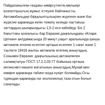
Пайдаланылған газдағы көмірсутектің мөлшері
қозғалтқыштың жұмыс істеуіне байланысты.
Автомобильдер бірқалыптылықпен жүргенге және бос
жүрісіне қарағанда екпін тежелу кезінде ластағыш
заттардың шығарындысы 1,5-2 есе көбейеді. Біз 2
бағыттағы қозғалысы бар Евразия даңғалыңдағы «Клара
Цеткин» аялдамасында 20 минут уақыт аралығында қанша
автокөлік өткенін есептеп орташа есеппен 1 сағат және 1
тәулікте 16416 жалпы автөкөлік өтетінің анықтадық.
Сонымен Евразия даңғылшының автокөлікпен
салмақталуы ГОСТ-17.2.2.03-77 бойынша орташа
интинсивті көшеге жататынын анықтадық.Мұнай мен
көмірге қарағанда табиғи газда күкірт болмайды.Осы
тұрғыдан қарағанда газ экологиялық таза отын болып
саналады