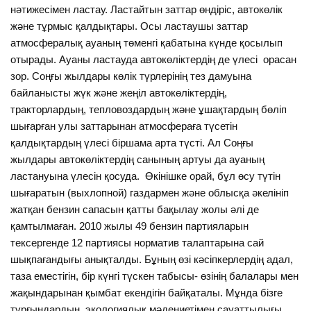
нәтижесімен ластау. Ластайтын заттар өндіріс, автокөлік
және тұрмыс қалдықтары. Осы ластаушы заттар
атмосфералық ауаның төменгі қабатына күнде қосылып
отырады. Ауаны ластауда автокөліктердің де үлесі орасан
зор. Соңғы жылдары көлік түрлерінің тез дамуына
байланысты жүк және жеңіл автокөліктердің,
тракторлардың, тепловоздардың және ұшақтардың бөліп
шығарған улы заттарынан атмосфераға түсетін
қалдықтардың үлесі біршама арта түсті. Ал Соңғы
жылдары автокөліктердің санының артуы да ауаның
ластануына үлесін қосуда. Өкінішке орай, бұл өсу түтін
шығаратын (выхлопной) газдармен және облысқа әкелініп
жатқан бензин сапасын қатты бақылау жолы әлі де
қамтылмаған. 2010 жылы 49 бензин партияларын
тексергенде 12 партиясы норматив талаптарына сай
шықпағандығы анықталды. Бұның өзі кәсіпкерлердің адал,
таза еместігін, бір күнгі түскен табысы- өзінің балалары мен
жақындарынан қымбат екендігін байқаталы. Мұнда бізге
тұрғындардың экологиялық мәдениетімен сауаттылығы