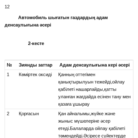
12
Автомобиль шығатын газдардың адам
денсаулығына әсері
2-кесте
№
Зиянды заттар
Адам денсаулығына кері әсері
1
Көміртек оксиді
Қанның оттегімен
қанықтырылуын тежейді,ойлау
қабілеті нашарлайды,қатты
уланған жағдайда есінен тану мен
қазаға ұшырау
2
Қорғасын
Қан айналымы,жүйке және
жыныс мүшелеріне әсер
етеді.Балаларда ойлау қабілеті
төмендейді.Әсіресе сүйектерде