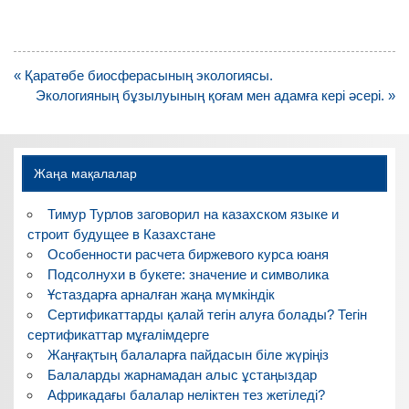
Навигация
« Қаратөбе биосферасының экологиясы.
по
Экологияның бұзылуының қоғам мен адамға кері әсері. »
записям
Жаңа мақалалар
Тимур Турлов заговорил на казахском языке и
строит будущее в Казахстане
Особенности расчета биржевого курса юаня
Подсолнухи в букете: значение и символика
Ұстаздарға арналған жаңа мүмкіндік
Сертификаттарды қалай тегін алуға болады? Тегін
сертификаттар мұғалімдерге
Жаңғақтың балаларға пайдасын біле жүріңіз
Балаларды жарнамадан алыс ұстаңыздар
Африкадағы балалар неліктен тез жетіледі?