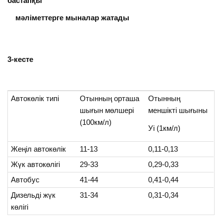
бастапқы
мәліметтерге мыналар жатады
3-кесте
Автокөлік типі
Отынның орташа
Отынның
шығын мөлшері
меншікті шығыны
(100км/л)
Уі (1км/л)
Жеңіл автокөлік
11-13
0,11-0,13
Жүк автокөлігі
29-33
0,29-0,33
Автобус
41-44
0,41-0,44
Дизельді жүк
31-34
0,31-0,34
көлігі