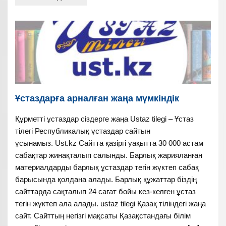
Ұстаздарға арналған жаңа мүмкіндік
Құрметті ұстаздар сіздерге жаңа Ustaz tilegi – Ұстаз
тілегі Республикалық ұстаздар сайтын
ұсынамыз. Ust.kz Сайтта қазіргі уақытта 30 000 астам
сабақтар жинақталып салынды. Барлық жарияланған
материалдарды барлық ұстаздар тегін жүктеп сабақ
барысында қолдана алады. Барлық құжаттар біздің
сайттарда сақталып 24 сағат бойы кез-келген ұстаз
тегін жүктеп ала алады. ustaz tilegi Қазақ тіліндегі жаңа
сайт. Сайттың негізгі мақсаты Қазақстандағы білім