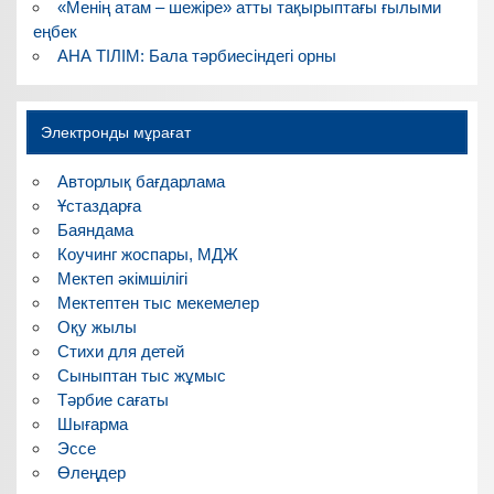
«Менің атам – шежіре» атты тақырыптағы ғылыми
еңбек
АНА ТІЛІМ: Бала тәрбиесіндегі орны
Электронды мұрағат
Авторлық бағдарлама
Ұстаздарға
Баяндама
Коучинг жоспары, МДЖ
Мектеп әкімшілігі
Мектептен тыс мекемелер
Оқу жылы
Стихи для детей
Сыныптан тыс жұмыс
Тәрбие сағаты
Шығарма
Эссе
Өлеңдер