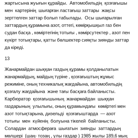
жартысына жуығын құрайды. Автомобильдің қозғағышы
мен картерінің шығарған ластағыш заттары жақсы
зерттелген заттар болып табылады. Осы шығарылған
заттардың құрамына азот, оттегі, көмірқышқыл газ бен
судан басқа , көміртегінің тотығы , көмірсутектер , азот пен
күкірт тотықтары, қатты бөлшектер сияқты зиянды заттар
да кіреді.
13
Жанармайдан шыққан газдың құрамы қолданылатын
жанармайдың, майдың түріне , қозғағыштың жұмыс
режиміне, оның техникалық жағдайына, автомобильдің
қозғалу жағдайына және тағы басқаға байланысты.
Карбюратор қозғағышының жанармайдан шыққан
газдарының улылығы, оның құрамындағы көміртегі мен
азот тотықтарына, дизельді қозғағыштарда — азот
тотығы мен күйенің болуына тікелей байланысты.
Солардан атмосфераға шығатын зиянды заттардың
мөлшері (шаң- тозаң , улы газдар ) 1985 жылы 189,6 мың