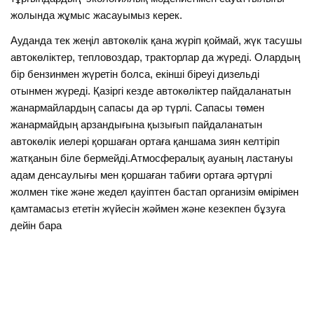
жолында жұмыс жасауымыз керек.
Ауданда тек жеңіл автокөлік қана жүріп қоймай, жүк тасушы
автокөліктер, тепловоздар, тракторлар да жүреді. Олардың
бір бензинмен жүретін болса, екінші біреуі дизельді
отынмен жүреді. Қазіргі кезде автокөліктер пайдаланатын
жанармайлардың сапасы да әр түрлі. Сапасы төмен
жанармайдың арзандығына қызығып пайдаланатын
автокөлік иелері қоршаған ортаға қаншама зиян келтіріп
жатқанын біле бермейді.Атмосфералық ауаның ластануы
адам денсаулығы мен қоршаған табиғи ортаға әртүрлі
жолмен тіке және жедел қауіптен бастап организім өмірімен
қамтамасыз ететін жүйесін жәймен және кезекпен бұзуға
дейін бара