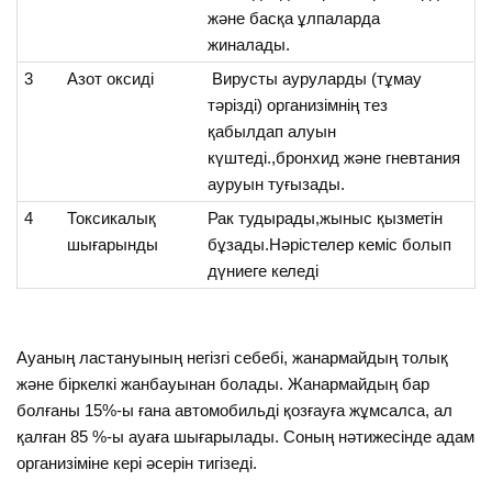
және басқа ұлпаларда
жиналады.
3
Азот оксиді
Вирусты ауруларды (тұмау
тәрізді) организімнің тез
қабылдап алуын
күштеді.,бронхид және гневтания
ауруын туғызады.
4
Токсикалық
Рак тудырады,жыныс қызметін
шығарынды
бұзады.Нәрістелер кеміс болып
дүниеге келеді
Ауаның ластануының негізгі себебі, жанармайдың толық
және біркелкі жанбауынан болады. Жанармайдың бар
болғаны 15%-ы ғана автомобильді қозғауға жұмсалса, ал
қалған 85 %-ы ауаға шығарылады. Соның нәтижесінде адам
организіміне кері әсерін тигізеді.