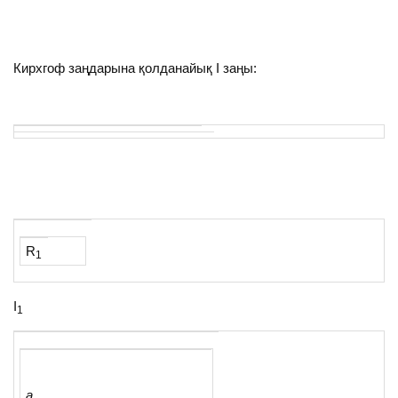
Кирхгоф заңдарына қолданайық I заңы:
R
1
I
1
a