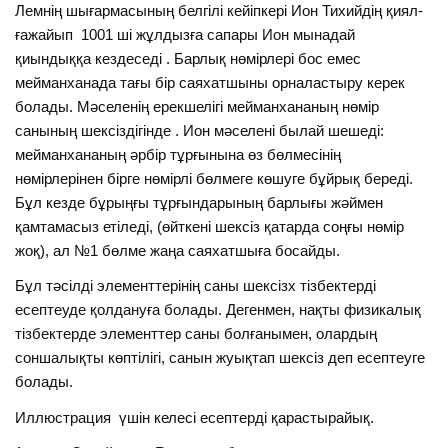
Лемнің шығармасының белгілі кейіпкері Ион Тихийдің қиял-
ғажайып 1001 ші жұлдызға сапары Ион мынадай
қиындыққа кездеседі . Барлық нөмірлері бос емес
мейманханада тағы бір саяхатшыны орналастыру керек
болады. Мәселенің ерекшелігі мейманхананың нөмір
санының шексіздігінде . Ион мәселені былай шешеді:
мейманхананың әрбір тұрғынына өз бөлмесінің
нөмірлерінен бірге нөмірлі бөлмеге көшуге бұйрық береді.
Бұл кезде бұрыңғы тұрғындарының барлығы жәймен
қамтамасыз етіледі, (өйткені шексіз қатарда соңғы нөмір
жоқ), ал №1 бөлме жаңа саяхатшыға босайды.
Бұл тәсілді элементтерінің саны шексізх тізбектерді
есептеуде қолдануға болады. Дегенмен, нақты физикалық
тізбектерде элементтер саны болғанымен, олардың
соншалықты көптілігі, санын жуықтап шексіз деп есептеуге
болады.
Иллюстрация үшін келесі есептерді қарастырайық.