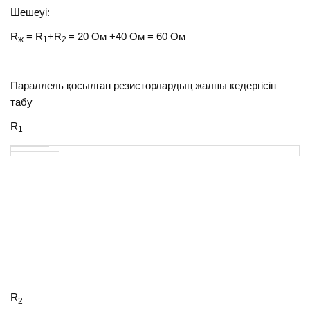
Шешеуі:
R
= R
+R
= 20 Ом +40 Ом = 60 Ом
ж
1
2
Параллель қосылған резисторлардың жалпы кедергісін
табу
R
1
R
2