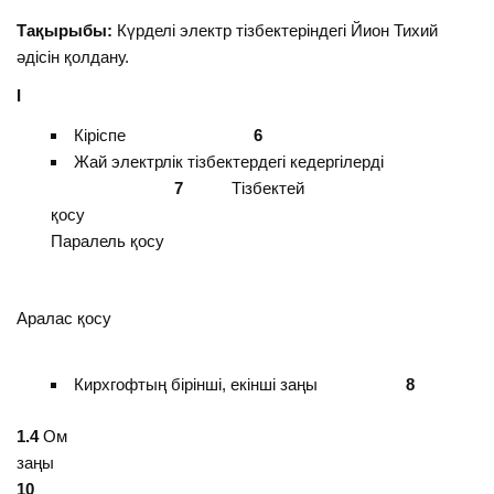
Тақырыбы:
Күрделі электр тізбектеріндегі Йион Тихий
әдісін қолдану.
І
Кіріспе
6
Жай электрлік тізбектердегі кедергілерді
7
Тізбектей
қосу
Паралель қосу
Аралас қосу
Кирхгофтың бірінші, екінші заңы
8
1.4
Ом
заңы
10