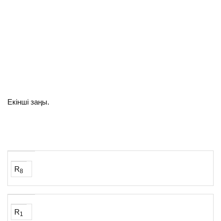
Екінші заңы.
R
8
R
1