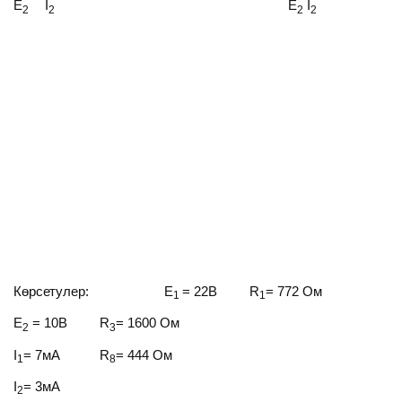
E
I
E
I
2
2
2
2
Көрсетулер: E
= 22В R
= 772 Ом
1
1
E
= 10В R
= 1600 Ом
2
3
I
= 7мA R
= 444 Ом
1
8
I
= 3мA
2