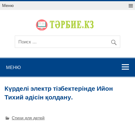
Меню
МЕНЮ
Күрделі электр тізбектерінде Ийон
Тихий әдісін қолдану.
Стихи для детей