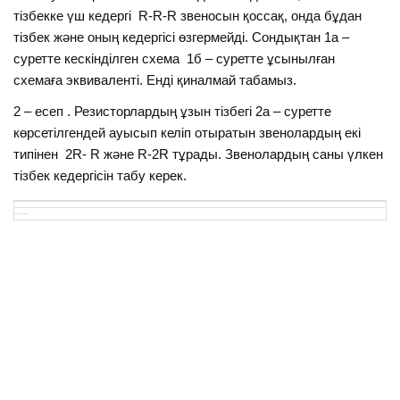
тізбекке үш кедергі R-R-R звеносын қоссақ, онда бұдан
тізбек және оның кедергісі өзгермейді. Сондықтан 1а –
суретте кескінділген схема 1б – суретте ұсынылған
схемаға эквиваленті. Енді қиналмай табамыз.
2 – есеп . Резисторлардың ұзын тізбегі 2а – суретте
көрсетілгендей ауысып келіп отыратын звенолардың екі
типінен 2R- R және R-2R тұрады. Звенолардың саны үлкен
тізбек кедергісін табу керек.