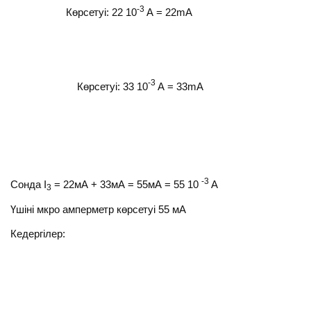
-3
Көрсетуі: 22 10
А = 22mA
-3
Көрсетуі: 33 10
А = 33mA
-3
Сонда I
= 22мА + 33мА = 55мА = 55 10
А
3
Үшіні мкро амперметр көрсетуі 55 мА
Кедергілер: