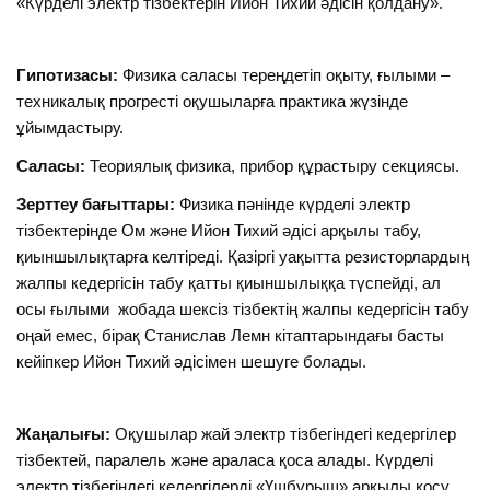
«Күрделі электр тізбектерін Ийон Тихий әдісін қолдану».
Гипотизасы:
Физика саласы тереңдетіп оқыту, ғылыми –
техникалық прогресті оқушыларға практика жүзінде
ұйымдастыру.
Саласы:
Теориялық физика, прибор құрастыру секциясы.
Зерттеу бағыттары:
Физика пәнінде күрделі электр
тізбектерінде Ом және Ийон Тихий әдісі арқылы табу,
қиыншылықтарға келтіреді. Қазіргі уақытта резисторлардың
жалпы кедергісін табу қатты қиыншылыққа түспейді, ал
осы ғылыми жобада шексіз тізбектің жалпы кедергісін табу
оңай емес, бірақ Станислав Лемн кітаптарындағы басты
кейіпкер Ийон Тихий әдісімен шешуге болады.
Жаңалығы:
Оқушылар жай электр тізбегіндегі кедергілер
тізбектей, паралель және араласа қоса алады. Күрделі
электр тізбегіндегі кедергілерді «Үшбұрыш» арқылы қосу