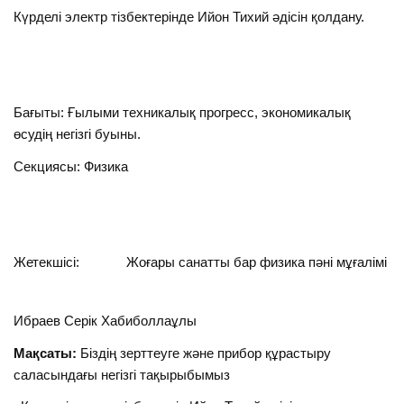
Күрделі электр тізбектерінде Ийон Тихий әдісін қолдану.
Бағыты: Ғылыми техникалық прогресс, экономикалық
өсудің негізгі буыны.
Секциясы: Физика
Жетекшісі: Жоғары санатты бар физика пәні мұғалімі
Ибраев Серік Хабиболлаұлы
Мақсаты:
Біздің зерттеуге және прибор құрастыру
саласындағы негізгі тақырыбымыз