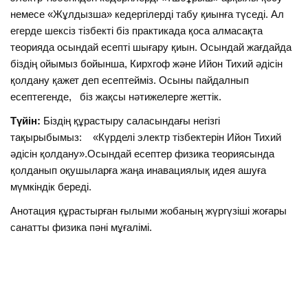
немесе «Жұлдызша» кедергілерді табу қиынға түседі. Ал
егерде шексіз тізбекті біз практикада қоса алмасақта
теорияда осындай есепті шығару қиын. Осындай жағдайда
біздің ойымыз бойынша, Кирхгоф және Ийон Тихий әдісін
қолдану қажет деп есептейміз. Осыны пайдалнып
есептегенде, біз жақсы нәтижелерге жеттік.
Түйін:
Біздің құрастыру саласындағы негізгі
тақырыбымыз: «Күрделі электр тізбектерін Ийон Тихий
әдісін қолдану».Осындай есептер физика теориясында
қолданып оқушыларға жаңа инавациялық идея ашуға
мүмкіндік береді.
Анотация құрастырған ғылыми жобаның жүргүзіші жоғары
санатты физика пәні мұғалімі.