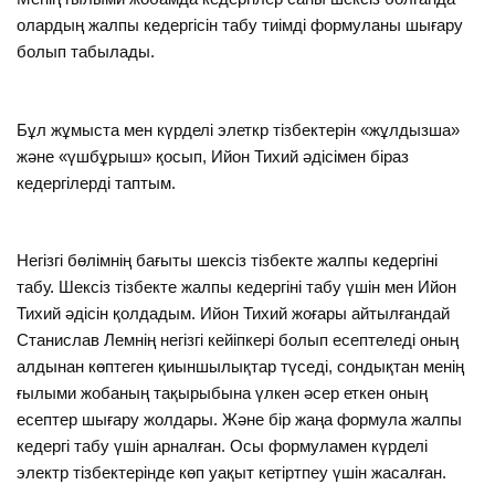
олардың жалпы кедергісін табу тиімді формуланы шығару
болып табылады.
Бұл жұмыста мен күрделі элеткр тізбектерін «жұлдызша»
және «үшбұрыш» қосып, Ийон Тихий әдісімен біраз
кедергілерді таптым.
Негізгі бөлімнің бағыты шексіз тізбекте жалпы кедергіні
табу. Шексіз тізбекте жалпы кедергіні табу үшін мен Ийон
Тихий әдісін қолдадым. Ийон Тихий жоғары айтылғандай
Станислав Лемнің негізгі кейіпкері болып есептеледі оның
алдынан көптеген қиыншылықтар түседі, сондықтан менің
ғылыми жобаның тақырыбына үлкен әсер еткен оның
есептер шығару жолдары. Және бір жаңа формула жалпы
кедергі табу үшін арналған. Осы формуламен күрделі
электр тізбектерінде көп уақыт кетіртпеу үшін жасалған.