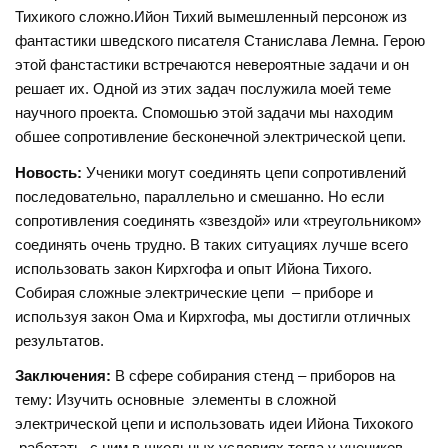
Тихикого сложно.Ийон Тихий вымешленный персонож из
фантастики шведского писателя Станислава Лемна. Герою
этой фанстастики встречаются невероятные задачи и он
решает их. Одной из этих задач послужила моей теме
научного проекта. Спомошью этой задачи мы находим
обшее сопротивление бесконечной электрической цепи.
Новость:
Ученики могут соединять цепи сопротивлений
последовательно, параллельно и смешанно. Но если
сопротивления соединять «звездой» или «треугольником»
соединять очень трудно. В таких ситуациях лучше всего
использовать закон Кирхгофа и опыт Ийона Тихого.
Собирая сложные электрические цепи – приборе и
используя закон Ома и Кирхгофа, мы достигли отличных
результатов.
Заключения:
В сфере собирания стенд – приборов на
тему: Изучить основные элементы в сложной
электрической цепи и использовать идеи Ийона Тихокого
работать с ним в школьных условиях тогда у учеников