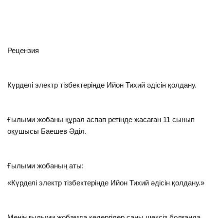
Рецензия
Күрделі электр тізбектерінде Ийон Тихий әдісін қолдану.
Ғылыми жобаны құрал аспап ретінде жасаған 11 сынып
оқушысы Баешев Әділ.
Ғылыми жобаның аты:
«Күрделі электр тізбектерінде Ийон Тихий әдісін қолдану.»
Менің ғылыми жобамда кедергілер саны шексіз болғанда