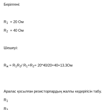
Берілгені:
R
= 20 Ом
1
R
= 40 Ом
2
Шешеуі:
R
= R
R
/ R
+R
= 20*40/20+40=13.3Ом
ж
1
2
1
2
Аралас қосылған резисторлардың жалпы кедерігісін табу.
R
1
R
3