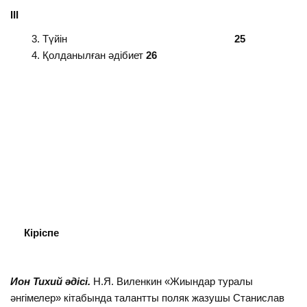
ІІІ
Түйін
2
5
Қолданылған әдібиет
2
6
Кіріспе
Ион Тихий әдісі.
Н.Я. Виленкин «Жиындар туралы
әнгімелер» кітабында талантты поляк жазушы Станислав