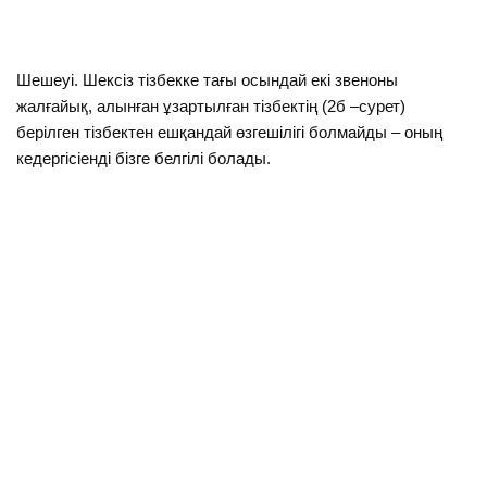
Шешеуі. Шексіз тізбекке тағы осындай екі звеноны
жалғайық, алынған ұзартылған тізбектің (2б –сурет)
берілген тізбектен ешқандай өзгешілігі болмайды – оның
кедергісіенді бізге белгілі болады.