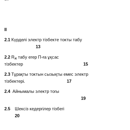
ІІ
2.1
Күрделі электр тізбекте токты табу
1
3
2.2
R
табу егер П-ға ұқсас
ж
тізбектер
1
5
2.3
Тұрақты токтын сызықты емес электр
тізбектері.
1
7
2.4
Айнымалы электр тогы
1
9
2.5
Шексіз кедергілер тізбегі
20