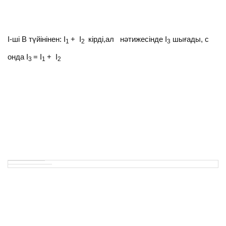
І-ші В түйінінен: I
+ I
кірді,aл нәтижесінде І
шығады, с
1
2
3
онда І
= I
+ I
3
1
2