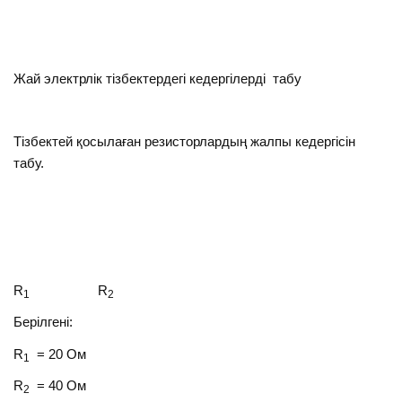
Жай электрлік тізбектердегі кедергілерді
табу
Тізбектей қосылаған резисторлардың жалпы кедергісін
табу.
R
R
1
2
Берілгені:
R
= 20 Ом
1
R
= 40 Ом
2