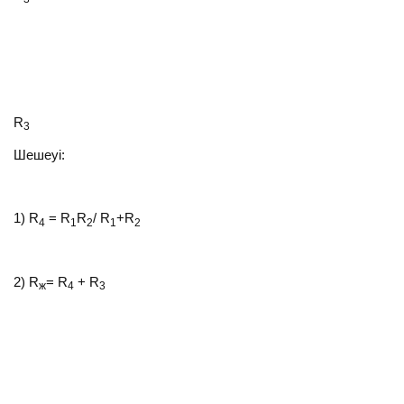
R
3
Шешеуі:
1) R
= R
R
/ R
+R
4
1
2
1
2
2) R
= R
+ R
ж
4
3