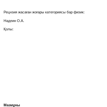
Рецнзия жасаған жоғары категориясы бар физик:
Надеин О.А.
Қолы:
Мазмұны