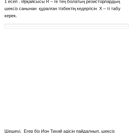
1 есеп . Әрқайсысы R – ге тең болатың резисторлардың
шексіз санынан құралған тізбектің кедергісін X – ті табу
керек.
Шешеуі. Егер біз Ион Тихий әдісін пайдалнып, шексіз