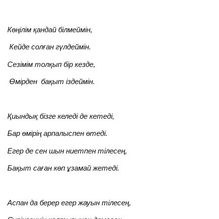
Көңілім қандай білмеймін,
Кейде солған гүлдеймін.
Сезімім толқып бір кезде,
Өмірден бақыт іздеймін.
Қиындық бізге келеді де кетеді,
Бар өмірің арпалыспен өтеді.
Егер де сен шын ниетпен тілесең,
Бақыт саған көп ұзамай жетеді.
Аспан да берер егер жауын тілесең,