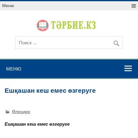
Меню
МЕНЮ
Ешқашан кеш емес өзгеруге
Өлеңдер
Ешқашан кеш емес өзгеруге