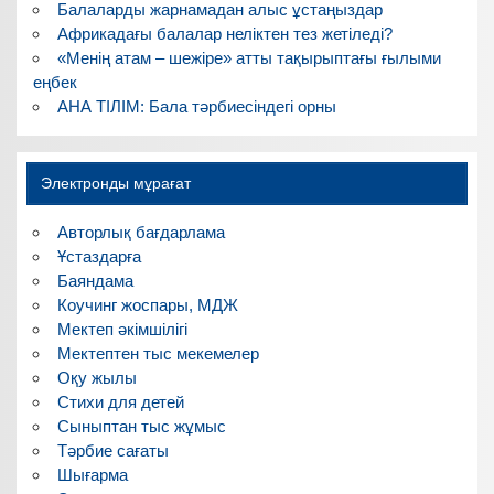
Балаларды жарнамадан алыс ұстаңыздар
Африкадағы балалар неліктен тез жетіледі?
«Менің атам – шежіре» атты тақырыптағы ғылыми
еңбек
АНА ТІЛІМ: Бала тәрбиесіндегі орны
Электронды мұрағат
Авторлық бағдарлама
Ұстаздарға
Баяндама
Коучинг жоспары, МДЖ
Мектеп әкімшілігі
Мектептен тыс мекемелер
Оқу жылы
Стихи для детей
Сыныптан тыс жұмыс
Тәрбие сағаты
Шығарма