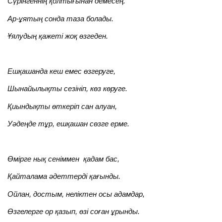
Сүрінгеннің қолтығынан демесең.
Ар-ұятың сонда таза болады.
Ұялудың қажеті жоқ өзгеден.
Ешқашанда кеш емес өзгеруге,
Шынайылықты сезініп, көз көруге.
Қиындықты өткеріп сан алуан,
Уәдеңде тұр, ешқашан сөзге ерме.
Өмірге нық сеніммен қадам бас,
Қайталама әдеттерді қағынды.
Ойлан, достым, неліктен осы адамдар,
Өзгелерге ор қазып, өзі соған ұрынды.