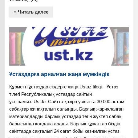
» Читать далее
Ұстаздарға арналған жаңа мүмкіндік
Құрметті ұстаздар сіздерге жаңа Ustaz tilegi – Ұстаз
тілегі Республикалық ұстаздар сайтын
ұсынамыз. Ust.kz Сайтта қазіргі уақытта 30 000 астам
сабақтар жинақталып салынды. Барлық жарияланған
материалдарды барлық ұстаздар тегін жүктеп сабақ
барысында қолдана алады. Барлық құжаттар біздің
сайттарда сақталып 24 сағат бойы кез-келген ұстаз