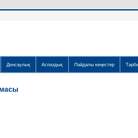
Денсаулық
Аспаздық
Пайдалы кеңестер
Тәрби
амасы