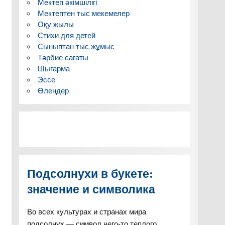
Мектеп әкімшілігі
Мектептен тыс мекемелер
Оқу жылы
Стихи для детей
Сыныптан тыс жұмыс
Тәрбие сағаты
Шығарма
Эссе
Өлеңдер
Подсолнухи в букете:
значение и символика
Во всех культурах и странах мира
подсолнух — символ чего-то теплого,