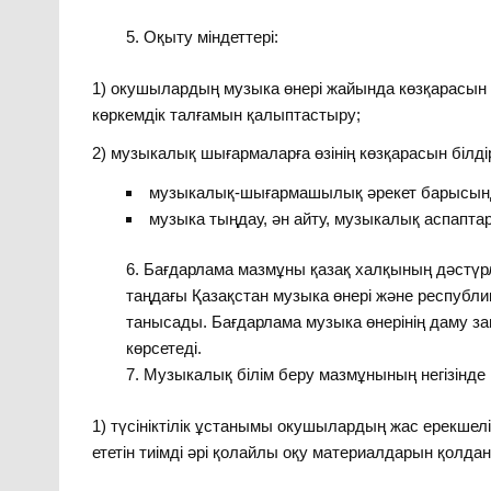
Оқыту міндеттері:
1) окушылардың музыка өнері жайында көзқарасын
көркемдік талғамын қалыптастыру;
2) музыкалық шығармаларға өзінің көзқарасын білдір
музыкалық-шығармашылық әрекет барысында
музыка тыңдау, ән айту, музыкалық аспаптар
Бағдарлама мазмұны қазақ халқының дәстүрлі 
таңдағы Қазақстан музыка өнері және респуб
танысады. Бағдарлама музыка өнерінің даму з
көрсетеді.
Музыкалық білім беру мазмұнының негізінде к
1) түсініктілік ұстанымы окушылардың жас ерекшелі
ететін тиімді әрі қолайлы оқу материалдарын қолда