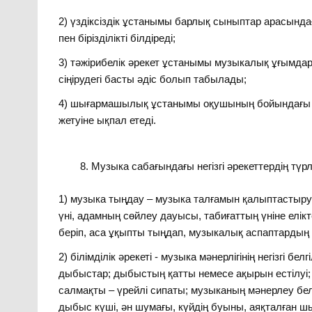
2) үздіксіздік ұстанымы барлық сыныптар арасынд
пен бірізділікті білдіреді;
3) тәжірибелік әрекет ұстанымы музыкалық ұғымдард
сіңірудегі басты әдіс болып табылады;
4) шығармашылық ұстанымы оқушының бойындағы қаб
жетуіне ықпал етеді.
Музыка сабағындағы негізгі әрекеттердің түрл
1) музыка тыңдау – музыка талғамын қалыптастыру:
үні, адамның сөйлеу дауысы, табиғаттың үніне елі
беріп, аса ұқыпты тыңдап, музыкалық аспаптардың
2) білімділік әрекеті ‑ музыка мәнерлігінің негізгі 
дыбыстар; дыбыстың қатты немесе ақырын естілуі; 
салмақты – үрейлі сипаты; музыканың мәнерлеу белгі
дыбыс күші, ән шумағы, күйдің буыны, аяқталған ш