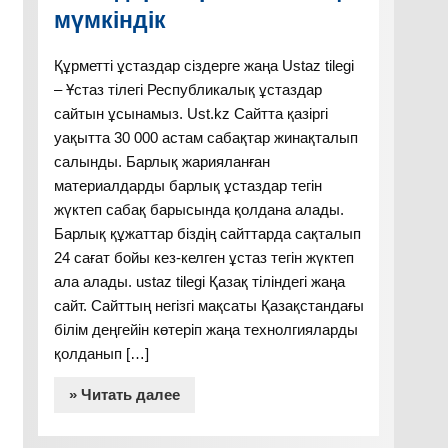
мүмкіндік
Құрметті ұстаздар сіздерге жаңа Ustaz tilegi
– Ұстаз тілегі Республикалық ұстаздар
сайтын ұсынамыз. Ust.kz Сайтта қазіргі
уақытта 30 000 астам сабақтар жинақталып
салынды. Барлық жарияланған
материалдарды барлық ұстаздар тегін
жүктеп сабақ барысында қолдана алады.
Барлық құжаттар біздің сайттарда сақталып
24 сағат бойы кез-келген ұстаз тегін жүктеп
ала алады. ustaz tilegi Қазақ тіліндегі жаңа
сайт. Сайттың негізгі мақсаты Қазақстандағы
білім деңгейін көтеріп жаңа технолгияларды
қолданып […]
» Читать далее