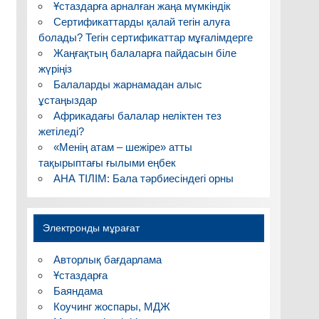
Ұстаздарға арналған жаңа мүмкіндік
Сертификаттарды қалай тегін алуға
болады? Тегін сертификаттар мұғалімдерге
Жаңғақтың балаларға пайдасын біле
жүріңіз
Балаларды жарнамадан алыс
ұстаңыздар
Африкадағы балалар неліктен тез
жетіледі?
«Менің атам – шежіре» атты
тақырыптағы ғылыми еңбек
АНА ТІЛІМ: Бала тәрбиесіндегі орны
Электронды мұрағат
Авторлық бағдарлама
Ұстаздарға
Баяндама
Коучинг жоспары, МДЖ