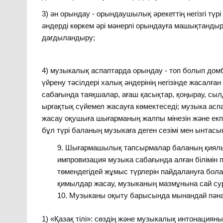
3) ән орындау ‑ орындаушылық әрекеттің негізгі түрі 
әндерді көркем әрі мәнерлі орындауға машықтанды
дағдыландыру;
4) музыкалық аспаптарда орындау ‑ топ болып дом
үйрену тәсілдері халық әндерінің негізінде жасалған
сабағында таяқшалар, ағаш қасықтар, қоңырау, сы
ырғақтық сүйемел жасауға көмектеседі; музыка ас
жасау оқушыға шығарманың жалпы мінезін және екпін
бұл түрі баланың музыкаға деген сезімі мен ынтасы
Шығармашылық тапсырмалар баланың қиялы 
импровизация музыка сабағында алған білімін 
төмендегідей жұмыс түрлерін пайдалануға бола
қимылдар жасау, музыканың мазмұнына сай сурет
Музыканы оқыту барысында мынандай пәна
1) «Қазақ тілі»: сөздің және музыкалық интонациян