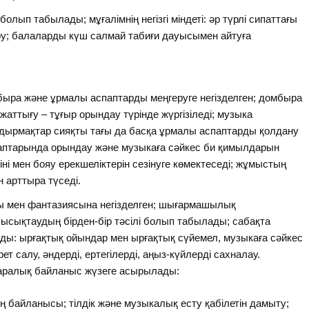
болып табылады; мұғалімнің негізгі міндеті: әр түрлі сипаттағы
ру; балаларды күш салмай табиғи дауысымен айтуға
быра және ұрмалы аспаптарды меңгеруге негізделген; домбыра
 жаттығу – тұғыр орындау түрінде жүргізіледі; музыка
лдырмақтар сияқты тағы да басқа ұрмалы аспаптарды қолдану
паптарында орындау және музыкаға сәйкес би қимылдарын
і мен бояу ерекшеліктерін сезінуге көмектеседі; жұмыстың
н арттыра түседі.
мен фантазиясына негізделген; шығармашылық
пысықтаудың бірден-бір тәсілі болып табылады; сабақта
ды: ырғақтық ойындар мен ырғақтық сүйемел, музыкаға сәйкес
 салу, әндерді, ертегілерді, аңыз-күйлерді сахналау.
ралық байланыс жүзеге асырылады:
ың байланысы; тілдік және музыкалық есту қабілетін дамыту;