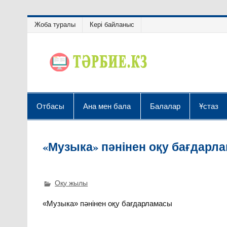
Жоба туралы
Кері байланыс
Отбасы
Ана мен бала
Балалар
Ұстаз
«Музыка» пәнінен оқу бағдарл
Оқу жылы
«Музыка» пәнінен оқу бағдарламасы