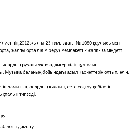
кіметінің 2012 жылғы 23 тамыздағы № 1080 қаулысымен
і орта, жалпы орта білім беру) мемлекеттік жалпыға міндетті
ылардың рухани және адамгершілік тұлғасын
ды. Музыка баланың бойындағы асыл қасиеттерін оятып, елін,
 дамытып, олардың қиялын, есте сақтау қабілетін,
ықпалын тигізеді.
ру;
абілетін дамыту.