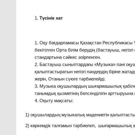
Түсінік хат
Оқу бағдарламасы Қазақстан Республикасы Ү
бекітілген Орта білім берудің (бастауыш, негізг
стандартына сәйкес әзірленген.
Бастауыш сыныптардағы «Музыка» пәні оқуш
қалыптастыратын негізгі пәндердің біріне жата
жерін, Отанын сүюге тәрбиелейді.
Музыка оқушылардың шығармашылық қабілетін
танымдық қызметінің белсенділігін арттыруына 
Оқыту мақсаты:
1) оқушылардың музыкалық мәдениетін қалыптасты
2) көркемдік талғамын тәрбиелеп, шығармашылық қ