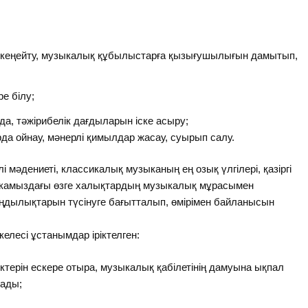
 кеңейту, музыкалық құбылыстарға қызығушылығын дамытып,
е білу;
, тәжірибелік дағдыларын іске асыру;
да ойнау, мәнерлі қимылдар жасау, суырып салу.
мәдениеті, классикалық музыканың ең озық үлгілері, қазіргі
ликамыздағы өзге халықтардың музыкалық мұрасымен
аңдылықтарын түсінуге бағытталып, өмірімен байланысын
елесі ұстанымдар іріктелген:
ктерін ескере отыра, музыкалық қабілетінің дамуына ықпал
нады;