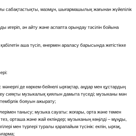
ағы сабақтастықты, мазмұн, шығармашылық жағынан жүйелілік
ы игеріп, ән айту және аспапта орындау тәсілін бойына
ілетін аша түсіп, өнермен араласу барысында жетістікке
ері:
 мәнерлі де көркем‑бейнелі ырғақтар, аңдар мен құстардың
ктеу сияқты музыкалық қиялын дамыта түседі; музыканы мән
 тембрлік бояуын ажырату;
белгілерімен танысу; музыка сауаты: жоғары, орта және төмен
тез, орташа және жай екпіндер; музыканың көңілді – мұңды,
лері мен түрлері туралы қарапайым түсінік: екпін, ырғақ,
ығарма;