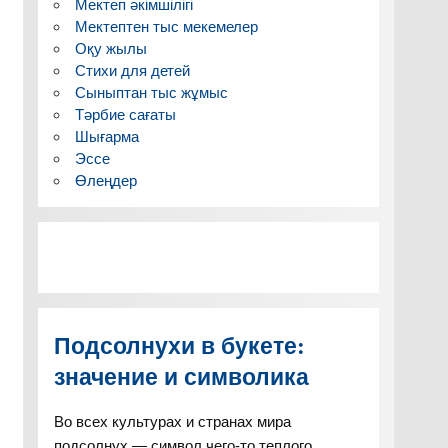
Мектеп әкімшілігі
Мектептен тыс мекемелер
Оқу жылы
Стихи для детей
Сыныптан тыс жұмыс
Тәрбие сағаты
Шығарма
Эссе
Өлеңдер
Подсолнухи в букете:
значение и символика
Во всех культурах и странах мира
подсолнух — символ чего-то теплого,