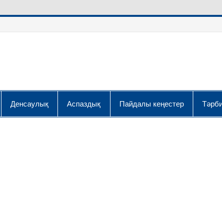
Денсаулық
Аспаздық
Пайдалы кеңестер
Тәрби