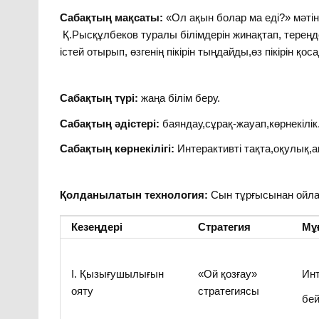
Сабақтың мақсаты:
«Ол ақын болар ма еді?» мәті
Қ.Рысқұлбеков туралы білімдерін жинақтап, терең
істей отырып, өзгенің пікірін тыңдайды,өз пікірін қ
Сабақтың түрі:
жаңа білім беру.
Сабақтың әдістері:
баяндау,сұрақ-жауап,көрнекілік
Сабақтың көрнекілігі:
Интерактивті тақта,оқулық,ақ
Қолданылатын технология:
Сын тұрғысынан ойл
Кезеңдері
Стратегия
Мұғ
І. Қызығушылығын
«Ой қозғау»
Инт
ояту
стратегиясы
бе