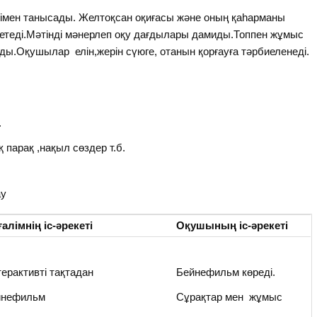
німен танысады. Желтоқсан оқиғасы және оның қаһарманы
детеді.Мәтінді мәнерлеп оқу дағдылары дамиды.Топпен жұмыс
осады.Оқушылар елін,жерін сүюге, отанын қорғауға тәрбиеленеді.
.
 парақ ,нақыл сөздер т.б.
ау
алімнің іс-әрекеті
Оқушының іс-әрекеті
ерактивті тақтадан
Бейнефильм көреді.
йнефильм
Сұрақтар мен жұмыс