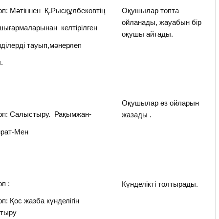
оп: Мәтіннен Қ.Рысқұлбековтің
Оқушылар топта
ойланады, жауабын бір
шығармаларынан келтірілген
оқушы айтады.
нділерді тауып,мәнерлеп
.
Оқушылар өз ойларын
оп: Салыстыру. Рақымжан-
жазады .
йрат-Мен
оп :
Күнделікті толтырады.
оп: Қос жазба күнделігін
лтыру