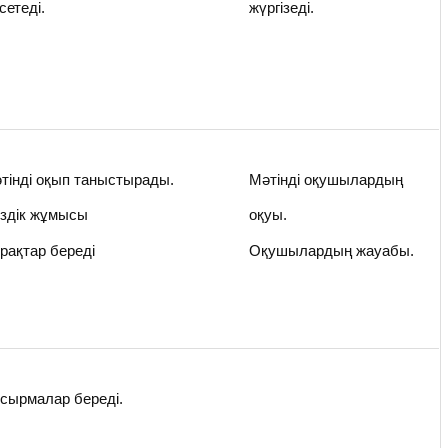
сетеді.
жүргізеді.
тінді оқып таныстырады.
Мәтінді оқушылардың
өздік жұмысы
оқуы.
рақтар береді
Оқушылардың жауабы.
сырмалар береді.