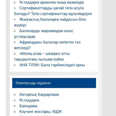
Ұстаздарға арналған жаңа мүмкіндік
Сертификаттарды қалай тегін алуға
болады? Тегін сертификаттар мұғалімдерге
Жаңғақтың балаларға пайдасын біле
жүріңіз
Балаларды жарнамадан алыс
ұстаңыздар
Африкадағы балалар неліктен тез
жетіледі?
«Менің атам – шежіре» атты
тақырыптағы ғылыми еңбек
АНА ТІЛІМ: Бала тәрбиесіндегі орны
Электронды мұрағат
Авторлық бағдарлама
Ұстаздарға
Баяндама
Коучинг жоспары, МДЖ