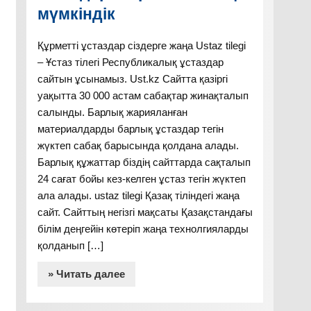
мүмкіндік
Құрметті ұстаздар сіздерге жаңа Ustaz tilegi
– Ұстаз тілегі Республикалық ұстаздар
сайтын ұсынамыз. Ust.kz Сайтта қазіргі
уақытта 30 000 астам сабақтар жинақталып
салынды. Барлық жарияланған
материалдарды барлық ұстаздар тегін
жүктеп сабақ барысында қолдана алады.
Барлық құжаттар біздің сайттарда сақталып
24 сағат бойы кез-келген ұстаз тегін жүктеп
ала алады. ustaz tilegi Қазақ тіліндегі жаңа
сайт. Сайттың негізгі мақсаты Қазақстандағы
білім деңгейін көтеріп жаңа технолгияларды
қолданып […]
» Читать далее