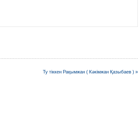
Ту тіккен Рақымжан ( Кәкімжан Қазыбаев ) »