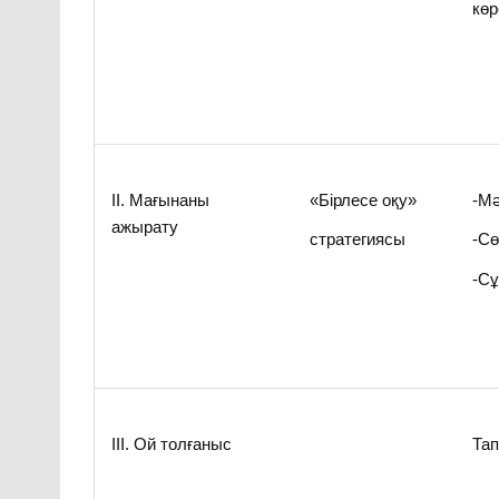
көр
ІІ. Мағынаны
«Бірлесе оқу»
-Мә
ажырату
стратегиясы
-С
-Сұ
ІІІ. Ой толғаныс
Тап