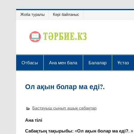
Жоба туралы
Кері байланыс
Отбасы
Ана мен бала
Балалар
Ұстаз
Ол ақын болар ма еді?.
Бастауыш сынып ашық сабақтар
Ана тілі
Сабақтың тақырыбы:
«
Ол ақын болар ма еді?.
»