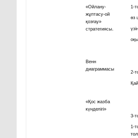
«Ойлану-
1-т
жұптасу-ой
өз 
қозғау»
үзі
стратегиясы.
оқы
Венн
диаграммасы
2-т
Қа
«Қос жазба
күнделігі»
3-т
1-т
то