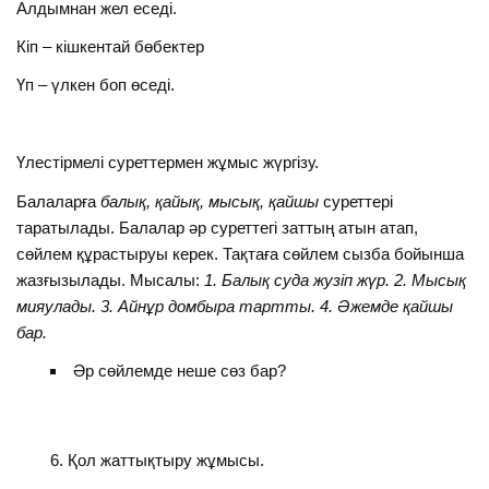
Алдымнан жел еседі.
Кіп – кішкентай бөбектер
Үп – үлкен боп өседі.
Үлестірмелі суреттермен жұмыс жүргізу.
Балаларға
балық, қайық, мысық, қайшы
суреттері
таратылады. Балалар әр суреттегі заттың атын атап,
сөйлем құрастыруы керек. Тақтаға сөйлем сызба бойынша
жазғызылады. Мысалы:
1. Балық суда жузіп жүр. 2. Мысық
мияулады. 3. Айнұр домбыра тартты. 4. Әжемде қайшы
бар.
Әр сөйлемде неше сөз бар?
Қол жаттықтыру жұмысы.