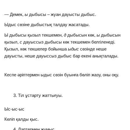
— Демек,
ы
дыбысы – жуан дауысты дыбыс.
Ыдыс сөзіне дыбыстық талдау жасатады.
Ы дыбысы қызыл текшемен,
д
дыбысын көк,
ы
дыбысын
қызыл,
с
дауыссыз дыбысы көк текшемен белгіленеді.
Қызыл, көк текшелер бойынша
ыдыс
сөзінде неше
дауысты, неше дауыссыз дыбыс бар екені анықталады.
Кеспе әріптермен ыдыс сөзін буынға бөліп жазу, оны оқу.
Тіл ұстарту жаттығуы.
Ыс-ыс-ыс
Келіп қалды қыс.
Дәптермен жұмыс.