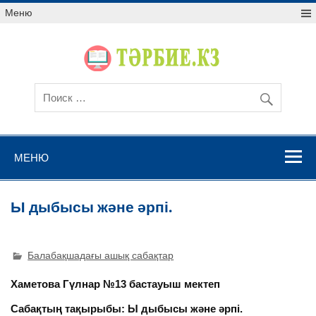
Меню
МЕНЮ
Ы дыбысы және әрпі.
Балабақшадағы ашық сабақтар
Хаметова Гүлнар №13 бастауыш мектеп
Сабақтың тақырыбы: Ы дыбысы және әрпі.