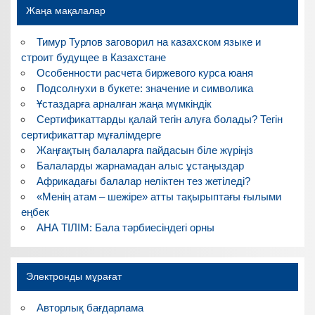
Жаңа мақалалар
Тимур Турлов заговорил на казахском языке и
строит будущее в Казахстане
Особенности расчета биржевого курса юаня
Подсолнухи в букете: значение и символика
Ұстаздарға арналған жаңа мүмкіндік
Сертификаттарды қалай тегін алуға болады? Тегін
сертификаттар мұғалімдерге
Жаңғақтың балаларға пайдасын біле жүріңіз
Балаларды жарнамадан алыс ұстаңыздар
Африкадағы балалар неліктен тез жетіледі?
«Менің атам – шежіре» атты тақырыптағы ғылыми
еңбек
АНА ТІЛІМ: Бала тәрбиесіндегі орны
Электронды мұрағат
Авторлық бағдарлама