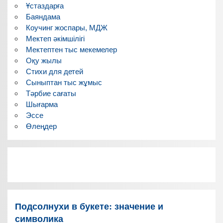
Ұстаздарға
Баяндама
Коучинг жоспары, МДЖ
Мектеп әкімшілігі
Мектептен тыс мекемелер
Оқу жылы
Стихи для детей
Сыныптан тыс жұмыс
Тәрбие сағаты
Шығарма
Эссе
Өлеңдер
Подсолнухи в букете: значение и
символика