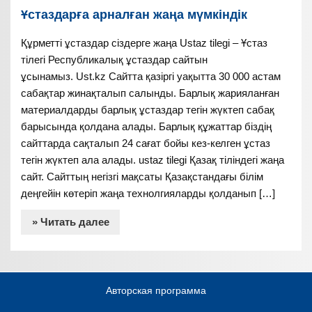
Ұстаздарға арналған жаңа мүмкіндік
Құрметті ұстаздар сіздерге жаңа Ustaz tilegi – Ұстаз
тілегі Республикалық ұстаздар сайтын
ұсынамыз. Ust.kz Сайтта қазіргі уақытта 30 000 астам
сабақтар жинақталып салынды. Барлық жарияланған
материалдарды барлық ұстаздар тегін жүктеп сабақ
барысында қолдана алады. Барлық құжаттар біздің
сайттарда сақталып 24 сағат бойы кез-келген ұстаз
тегін жүктеп ала алады. ustaz tilegi Қазақ тіліндегі жаңа
сайт. Сайттың негізгі мақсаты Қазақстандағы білім
деңгейін көтеріп жаңа технолгияларды қолданып […]
» Читать далее
Авторская программа