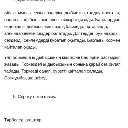
Ыдыс, мысық, қозы
сөздеріне дыбыстық талдау жасатып,
ондағы ы дыбысының орнын ажыратқызады. Балалардың
өздеріне ы дыбысының сөздің басында, ортасында,
аяғында келетін сөздер ойлатады. Дәптердегі буындарды,
сөздерді, сөйлемдерді құратып оқытады. Барлығы хормен
қайталап оқиды.
Үлгі бойынша ы дыбысының кіші және бас әрпін бастырып
жазады. Торкөздегі ы дыбысының орнына қарай сөз ойлап
табады. Торкөзді санап, суретті қайталап салады.
Сөзжұмбақ шешкізеді.
Сергіту сәтін өткізу.
Тәрбеледі ағаштар,