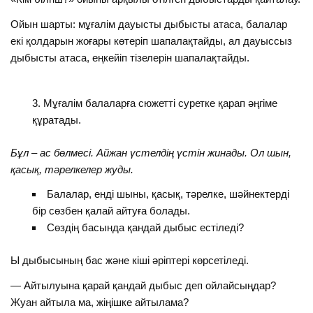
Ойын шарты: мұғалім дауысты дыбысты атаса, балалар
екі қолдарын жоғары көтеріп шапалақтайды, ал дауыссыз
дыбысты атаса, еңкейіп тізелерін шапалақтайды.
Мұғалім балаларға сюжетті суретке қарап әңгіме
құратады.
Бұл – ас бөлмесі. Айжан үстелдің үстін жинады. Ол шын,
қасық, тәрелкелер жуды.
Балалар, енді шыны, қасық, тәрелке, шәйнектерді
бір сөзбен қалай айтуға болады.
Сөздің басында қандай дыбыс естіледі?
Ы дыбысының бас және кіші әріптері көрсетіледі.
— Айтылуына қарай қандай дыбыс деп ойлайсыңдар?
Жуан айтыла ма, жіңішке айтылама?