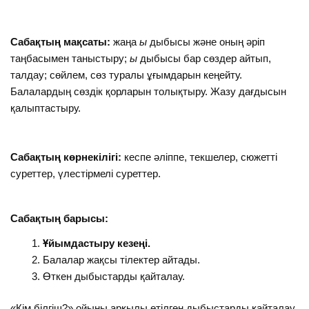
Сабақтың мақсаты:
жаңа
ы
дыбысы және оның әріп
таңбасымен таныстыру;
ы
дыбысы бар сөздер айтып,
талдау; сөйлем, сөз туралы ұғымдарын кеңейту.
Балалардың сөздік қорларын толықтыру. Жазу дағдысын
қалыптастыру.
Сабақтың көрнекілігі:
кеспе әліппе, текшелер, сюжетті
суреттер, үлестірмелі суреттер.
Сабақтың барысы:
Ұйымдастыру кезеңі.
Балалар жақсы тілектер айтады.
Өткен дыбыстарды қайталау.
«Кім білгіш?» ойыны арқылы өтілген дыбыстарды қайталау.