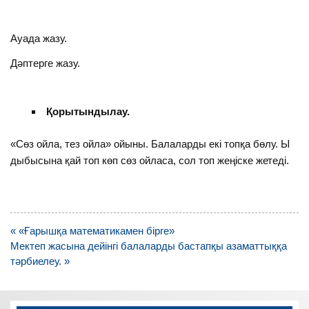
Ауада жазу.
Дәптерге жазу.
Қорытындылау.
«Сөз ойла, тез ойла» ойыны. Балаларды екі топқа бөлу. Ы
дыбысына қай топ көп сөз ойласа, сол топ жеңіске жетеді.
Навигация
« «Ғарышқа математикамен бірге»
по
Мектеп жасына дейінгі балаларды бастапқы азаматтыққа
записям
тәрбиелеу. »