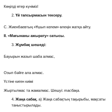
Көңілді өтер күніміз!
Үй тапсырмасы
н
тексер
у.
С. Жиенбаевтың «Ұшып келем» өлеңін жатқа айту.
ІІ. «Мағынаны ажырату» сатысы.
Жұмбақ шешеді:
Бауырын жазып шаба алмас,
Озып бәйге ала алмас.
Үстіне киген киімі
Жыртылмас та жамалмас. Шешуі:
тасбақа.
Жаңа сабақ.
а) Жаңа сабақтың тақырыбы, мақсаты
таныстырылады.