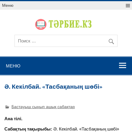
Меню
МЕНЮ
Ә. Кекілбай. «Тасбақаның шөбі»
Бастауыш сынып ашық сабақтар
Ана тілі.
Сабақтың тақырыбы:
Ә. Кекілбай. «Тасбақаның шөбі»