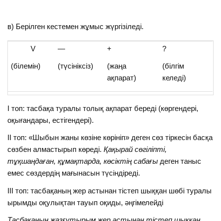
в) Берілген кестемен жұмыс жүргізіледі.
V
—
+
?
(білемін)
(түсініксіз)
(жаңа
(білгім
ақпарат)
келеді)
I топ: тасбақа туралы толық ақпарат береді (көргендері,
оқығандары, естігендері).
II топ: «Шыбын жаны көзіне көрініп» деген сөз тіркесін басқа
сөзбен алмастырып көреді.
Қақырай сөгіліпті,
тұқшаңдаған, құмақтарда, көсіктің сабағы
деген таныс
емес сөздердің мағынасын түсіндіреді.
III топ: тасбақаның жер астынан тістеп шыққан шөбі туралы
ырымды оқулықтан тауып оқиды, әңгімелейді
Тасбақаның жазғұтырым жер астынан тістеп шыққан