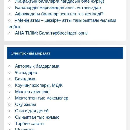
Жаңғақтың балаларға пайдасын біле жүріңіз
Балаларды жарнамадан алыс ұстаңыздар
Африкадағы балалар неліктен тез жетіледі?
«Менің атам – шежіре» атты тақырыптағы ғылыми
еңбек
АНА ТІЛІМ: Бала тәрбиесіндегі орны
Электронды мұрағат
Авторлық бағдарлама
Ұстаздарға
Баяндама
Коучинг жоспары, МДЖ
Мектеп әкімшілігі
Мектептен тыс мекемелер
Оқу жылы
Стихи для детей
Сыныптан тыс жұмыс
Тәрбие сағаты
Шығарма