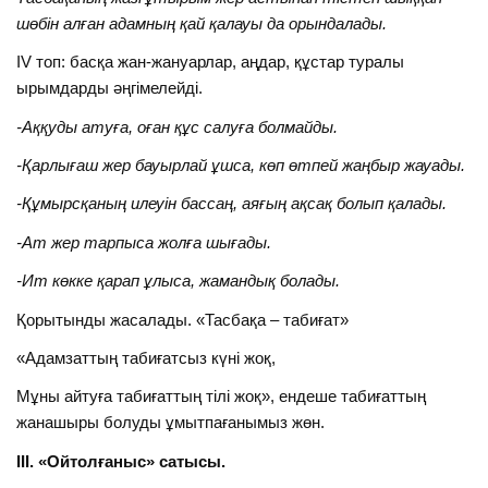
шөбін алған адамның қай қалауы да орындалады.
IV топ: басқа жан-жануарлар, аңдар, құстар туралы
ырымдарды әңгімелейді.
-Аққуды атуға, оған құс салуға болмайды.
-Қарлығаш жер бауырлай ұшса, көп өтпей жаңбыр жауады.
-Құмырсқаның илеуін бассаң, аяғың ақсақ болып қалады.
-Ат жер тарпыса жолға шығады.
-Ит көкке қарап ұлыса,
жамандық болады.
Қорытынды жасалады. «Тасбақа – табиғат»
«Адамзаттың табиғатсыз күні жоқ,
Мұны айтуға табиғаттың тілі жоқ», ендеше табиғаттың
жанашыры болуды ұмытпағанымыз жөн.
ІІІ.
«Ойтолғаныс» сатысы
.