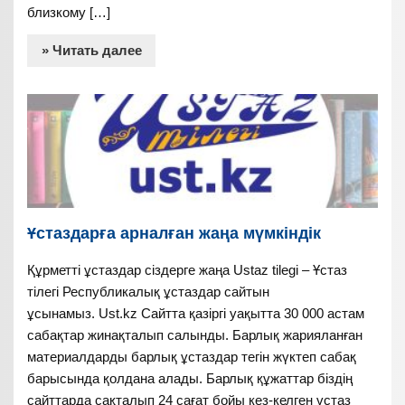
близкому […]
» Читать далее
Ұстаздарға арналған жаңа мүмкіндік
Құрметті ұстаздар сіздерге жаңа Ustaz tilegi – Ұстаз
тілегі Республикалық ұстаздар сайтын
ұсынамыз. Ust.kz Сайтта қазіргі уақытта 30 000 астам
сабақтар жинақталып салынды. Барлық жарияланған
материалдарды барлық ұстаздар тегін жүктеп сабақ
барысында қолдана алады. Барлық құжаттар біздің
сайттарда сақталып 24 сағат бойы кез-келген ұстаз