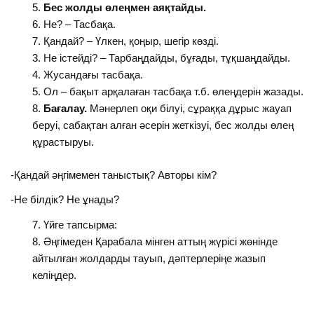
Бес жолды өлеңмен аяқтайды.
Не? – Тасбақа.
Қандай? – Үлкен, қоңыр, шегір көзді.
3. Не істейді? – Тарбаңдайды, бұғады, тұқшаңдайды.
4. Жусандағы тасбақа.
5. Ол – бақыт арқалаған тасбақа т.б. өлеңдерін жазады.
Бағалау.
Мәнерлеп оқи білуі, сұраққа дұрыс жауап
беруі, сабақтан алған әсерін жеткізуі, бес жолды өлең
құрастыруы.
-Қандай әңгімемен таныстық? Авторы кім?
-Не білдік? Не ұнады?
Үйге тапсырма:
Әңгімеден Қарабала мінген аттың жүрісі жөнінде
айтылған жолдарды тауып, дәптерлеріңе жазып
келіңдер.