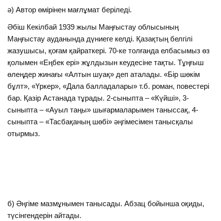
ә) Автор өмірінен мағлұмат беріледі.
Әбіш Кекілбай 1939 жылы Маңғыстау облысының
Маңғыстау ауданында дүниеге келді. Қазақтың белгілі
жазушысы, қоғам қайраткері. 70-ке толғанда елбасымыз өз
қолымен «Еңбек ері» жұлдызын кеудесіне тақты. Тұңғыш
өлеңдер жинағы «Алтын шуақ» деп аталады. «Бір шөкім
бұлт», «Үркер», «Дала балладалары» т.б. роман, повестері
бар. Қазір Астанада тұрады. 2-сыныпта – «Күйші», 3-
сыныпта – «Ауыл таңы» шығармаларымен таныссақ, 4-
сыныпта – «Тасбақаның шөбі» әңгімесімен танысқалы
отырмыз.
б) Әңгіме мазмұнымен танысады. Абзац бойынша оқиды,
түсінгендерін айтады.