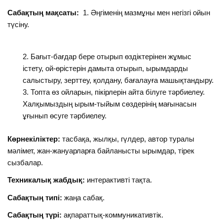
Сабақтың мақсаты:
1. Әңгіменің мазмұны мен негізгі ойын
түсіну.
Бағыт-бағдар бере отырып өздіктерінен жұмыс
істету, ой-өрістерін дамыта отырып, ырымдарды
салыстыру, зерттеу, қолдану, бағалауға машықтандыру.
Топта өз ойларын, пікірлерін айта білуге тәрбиелеу.
Халқымыздың ырым-тыйым сөздерінің мағынасын
ұғынып өсуге тәрбиелеу.
Көрнекіліктер:
тасбақа, жылқы, гүлдер, автор туралы
мәлімет, жан-жануарларға байланысты ырымдар, тірек
сызбалар.
Техникалық жабдық:
интерактивті тақта.
Сабақтың типі:
жаңа сабақ.
Сабақтың түрі:
ақпараттық-коммуникативтік.