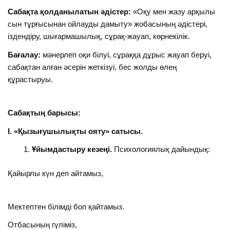
Сабақта қолданылатын әдістер:
«Оқу мен жазу арқылы
сын тұрғысынан ойлауды дамыту» жобасының әдістері,
іздендіру, шығармашылық, сұрақ-жауап, көрнекілік.
Бағалау:
мәнерлеп оқи білуі, сұраққа дұрыс жауап беруі,
сабақтан алған әсерін жеткізуі, бес жолды өлең
құрастыруы.
Сабақтың барысы:
І. «Қызығушылықты ояту» сатысы
.
Ұйымдастыру кезеңі
.
Психологиялық дайындық:
Қайырлы күн деп айтамыз,
Мектептен білімді боп қайтамыз.
Отбасының гүліміз,