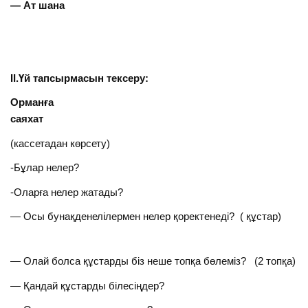
— Ат шана
II
.Үй тапсырмасын тексеру:
Орманға
саяхат
(кассетадан көрсету)
-Бұлар нелер?
-Оларға нелер жатады?
— Осы бунақденелілермен нелер қоректенеді? ( құстар)
— Олай болса құстарды біз неше топқа бөлеміз? (2 топқа)
— Қандай құстарды білесіңдер?