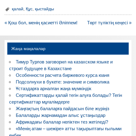
қалай
,
Құс
,
қыстайды
Навигация
« Қош бол, менің қасиетті Әліппем!
Төрт түліктің кеңесі »
по
записям
Жаңа мақалалар
Тимур Турлов заговорил на казахском языке и
строит будущее в Казахстане
Особенности расчета биржевого курса юаня
Подсолнухи в букете: значение и символика
Ұстаздарға арналған жаңа мүмкіндік
Сертификаттарды қалай тегін алуға болады? Тегін
сертификаттар мұғалімдерге
Жаңғақтың балаларға пайдасын біле жүріңіз
Балаларды жарнамадан алыс ұстаңыздар
Африкадағы балалар неліктен тез жетіледі?
«Менің атам – шежіре» атты тақырыптағы ғылыми
еңбек