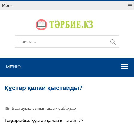
Меню
МЕНЮ
Құстар қалай қыстайды?
Бастауыш сынып ашық сабақтар
Тақырыбы
: Құстар қалай қыстайды?