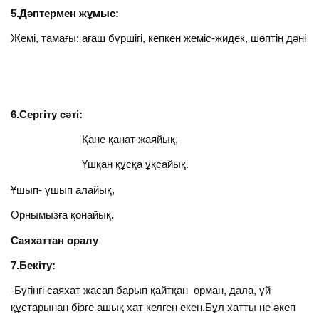
5.Дәптермен жұмыс:
Жемі, тамағы: ағаш бүршігі, кепкен жеміс-жидек, шөптің дәні
6.Сергіту сәті:
Қане қанат жаяйық,
Ұшқан құсқа ұқсайық.
Ұшып- ұшып алайық,
Орнымызға қонайық
.
Саяхаттан оралу
7.Бекіту:
-Бүгінгі саяхат жасап барып қайтқан орман, дала, үй
құстарынан бізге ашық хат келген екен.Бұл хатты не әкеп