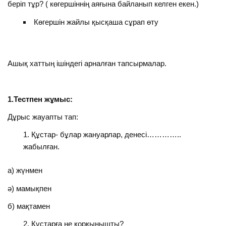
беріп тұр? ( көгершіннің аяғына байланып келген екен.)
Көгершін жайлы қысқаша сұрап өту
Ашық хаттың ішіндегі арналған тапсырмалар.
1.Тестпен жұмыс:
Дұрыс жауапты тап:
Құстар- бұлар жануарлар, денесі…………..
жабылған.
а) жүнмен
ә) мамықпен
б) мақтамен
Құстарға не қорқынышты?