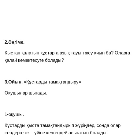
2.Әңгіме.
Қыстап қалатын құстарға азық тауып жеу қиын ба? Оларға
қалай көмектесуге болады?
3.Ойын.
«Құстарды тамақтандыру»
Оқушылар шығады.
1-оқушы.
Құстарды қыста тамақтандырып жүріңдер, сонда олар
сендерге өз үйіне келгендей асығатын болады.