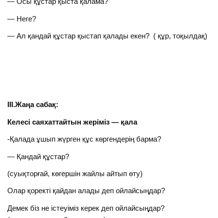
— Осы құстар қыста қалама?
— Неге?
— Ал қандай құстар қыстап қалады екен? ( құр, тоқылдақ)
III
.Жаңа сабақ:
Келесі саяхаттайтын жеріміз — қала
-Қалада ұшып жүрген құс көргендерің барма?
— Қандай құстар?
(суықторғай, көгершін жайлы айтып өту)
Олар қоректі қайдан алады деп ойлайсыңдар?
Демек біз не істеуіміз керек деп ойлайсыңдар?