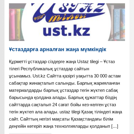
Ұстаздарға арналған жаңа мүмкіндік
Құрметті ұстаздар сіздерге жаңа Ustaz tilegi – Ұстаз
тілегі Республикалық ұстаздар сайтын
ұсынамыз. Ust.kz Сайтта қазіргі уақытта 30 000 астам
сабақтар жинақталып салынды. Барлық жарияланған
материалдарды барлық ұстаздар тегін жүктеп сабақ
барысында қолдана алады. Барлық құжаттар біздің
сайттарда сақталып 24 сағат бойы кез-келген ұстаз
тегін жүктеп ала алады. ustaz tilegi Қазақ тіліндегі жаңа
сайт. Сайттың негізгі мақсаты Қазақстандағы білім
деңгейін көтеріп жаңа технолгияларды қолданып […]