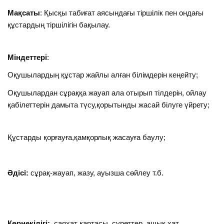
Мақсаты
: Қысқы табиғат аясындағы тіршілік пен ондағы
құстардың тіршілігін бақылау.
Міндеттері
:
Оқушылардың құстар жайлы алған білімдерін кеңейту;
Оқушылардан сұраққа жауап ала отырып тілдерін, ойлау
қабілеттерін дамыта түсу,қорытынды жасай білуге үйрету;
Құстарды қорғауға,қамқорлық жасауға баулу;
Әдісі:
сұрақ-жауап, жазу, ауызша сөйлеу т.б.
Көрнекілігі:
саяхат картасы, суреттер, ашық хат,