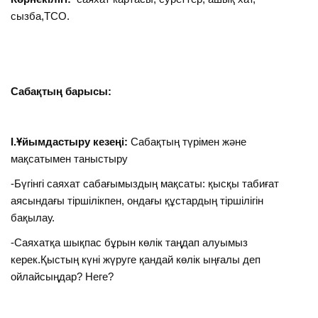
сызба,ТСО.
Сабақтың барысы:
I.Ұйымдастыру кезеңі:
Сабақтың түрімен және
мақсатымен таныстыру
-Бүгінгі саяхат сабағымыздың мақсаты: қысқы табиғат
аясындағы тіршілікпен, ондағы құстардың тіршілігін
бақылау.
-Саяхатқа шықпас бұрын көлік таңдап алуымыз
керек.Қыстың күні жүруге қандай көлік ыңғалы деп
ойлайсыңдар? Неге?