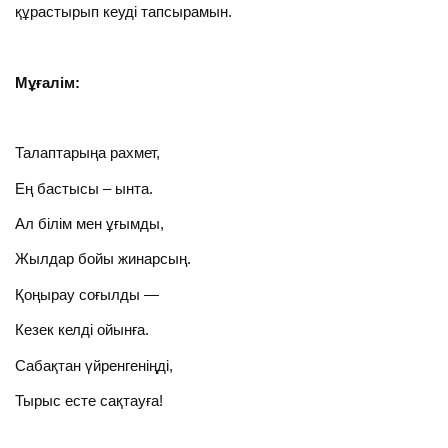
құрастырып кеуді тапсырамын.
Мұғалім:
Талаптарыңа рахмет,
Ең бастысы – ынта.
Ал білім мен ұғымды,
Жылдар бойы жинарсың.
Қоңырау соғылды —
Кезек келді ойынға.
Сабақтан үйренгеніңді,
Тырыс есте сақтауға!