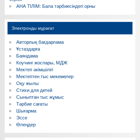
АНА ТІЛІМ: Бала тәрбиесіндегі орны
Электронды мұрағат
Авторлық бағдарлама
Ұстаздарға
Баяндама
Коучинг жоспары, МДЖ
Мектеп әкімшілігі
Мектептен тыс мекемелер
Оқу жылы
Стихи для детей
Сыныптан тыс жұмыс
Тәрбие сағаты
Шығарма
Эссе
Өлеңдер