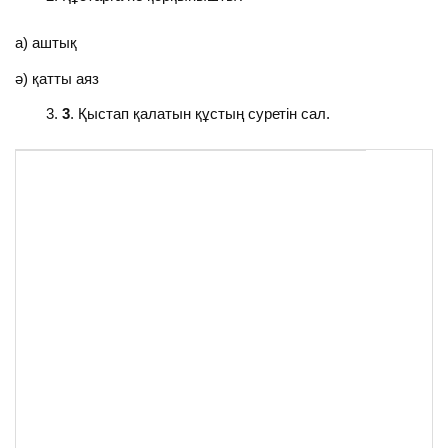
а) аштық
ә) қатты аяз
3
. Қыстап қалатын құстың суретін сал.