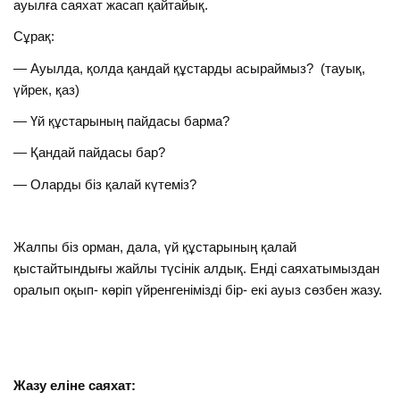
ауылға саяхат жасап қайтайық.
Сұрақ:
— Ауылда, қолда қандай құстарды асыраймыз? (тауық,
үйрек, қаз)
— Үй құстарының пайдасы барма?
— Қандай пайдасы бар?
— Оларды біз қалай күтеміз?
Жалпы біз орман, дала, үй құстарының қалай
қыстайтындығы жайлы түсінік алдық. Енді саяхатымыздан
оралып оқып- көріп үйренгенімізді бір- екі ауыз сөзбен жазу.
Жазу еліне саяхат: