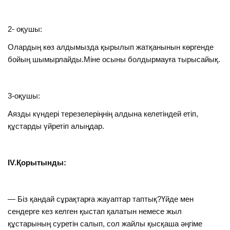
2- оқушы:
Олардың көз алдымызда қырылып жатқанынын көргенде
бойың шымырлайды.Міне осыны болдырмауға тырысайық.
3-оқушы:
Аязды күндері терезелеріңнің алдына келетіндей етіп,
құстарды үйретіп алыңдар.
IV.Қорытынды:
— Біз қандай сұрақтарға жауаптар таптық?Үйде мен
сендерге кез келген қыстап қалатын немесе жыл
құстарының суретін салып, сол жайлы қысқаша әңгіме