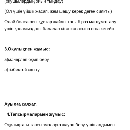
(оқушылардың ойын тыңдау)
(Ол үшін үйшік жасап, жем шашу керек деген сияқты)
Олай болса осы құстар жайлы тағы біраз мағлұмат алу
үшін қаламыздағы балалар кітапханасына соға кетейік.
3.Оқулықпен жұмыс:
а)мәнерлеп оқып беру
ә)тізбектей оқыту
Ауылға саяхат.
4.Тапсырмалармен жұмыс:
Оқулықтағы тапсырмаларға жауап беру үшін алдымен