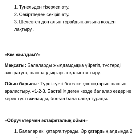
Тунельден тізерлеп өту.
Секіртпеден секіріп өту.
Шелектен доп алып торайдың аузына көздеп
лақтыру .
«Кім жылдам?»
Мақсаты:
Балаларды жылдамдыққа үйретіп, түстерді
ажыратуға, шапшаңдықтарын қалыптастыру.
Ойын барысы:
Түрлі-түсті бөтелке қақпақтарын шашып
араластыру, «1-2-3, Баста!!!» деген кезде балалар өздеріне
керек түсті жинайды, болған бала сапқа тұрады.
«Обручьтермен эстафеталық ойын
»
Балалар екі қатарға тұрады. Әр қатардың алдында 2