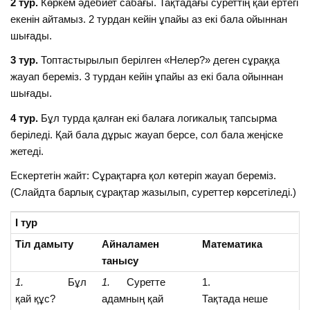
2 тур.
Көркем әдебиет сабағы. Тақтадағы суреттің қай ертегі
екенін айтамыз. 2 турдан кейін ұпайы аз екі бала ойыннан
шығады.
3 тур.
Топтастырылып берілген «Нелер?» деген сұраққа
жауап береміз. 3 турдан кейін ұпайы аз екі бала ойыннан
шығады.
4 тур.
Бұл турда қалған екі балаға логикалық тапсырма
беріледі. Қай бала дұрыс жауап берсе, сол бала жеңіске
жетеді.
Ескертетін жайт: Сұрақтарға қол көтеріп жауап береміз.
(Слайдта барлық сұрақтар жазылып, суреттер көрсетіледі.)
І тур
Тіл дамыту
Айналамен
Математика
танысу
1.
Бұл
1.
Суретте
1.
қай құс?
адамның қай
Тақтада неше