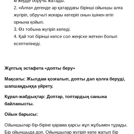
м жерде обручь жатады.
«Алға» дегенде әр қатардағы бірінші ойыншы алға
жүгіріп, обручьті жоғары көтеріп онын ішінен өтіп
орнына қойып.
Өз тобына жүгіріп келеді.
Қай топ бірінші келсе сол жеңіске жеткен болып
есептелінеді.
Жұптық эстафета «допты беру»
Мақсаты: Жылдам қозғалып, допты дәл қолға беруді,
шапшаңдыққа үйрету.
Кұрал-жабдықтар: Доптар, топтардың санына
байланысты.
Ойын барысы:
Ойыншылар бір-біріне қарама қарсы жұп жұбымен тұрады.
Бір ойыншыда доп. Ойыншылар жүгіріп келе жатып бір