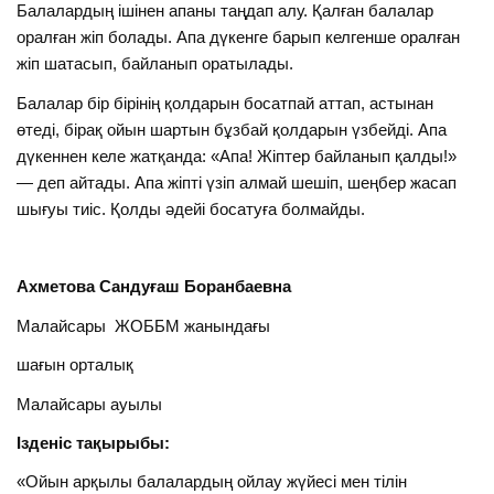
Балалардың ішінен апаны таңдап алу. Қалған балалар
оралған жіп болады. Апа дүкенге барып келгенше оралған
жіп шатасып, байланып оратылады.
Балалар бір бірінің қолдарын босатпай аттап, астынан
өтеді, бірақ ойын шартын бұзбай қолдарын үзбейді. Апа
дүкеннен келе жатқанда: «Апа! Жіптер байланып қалды!»
— деп айтады. Апа жіпті үзіп алмай шешіп, шеңбер жасап
шығуы тиіс. Қолды әдейі босатуға болмайды.
Ахметова Сандуғаш Боранбаевна
Малайсары ЖОББМ жанындағы
шағын орталық
Малайсары ауылы
Ізденіс тақырыбы:
«Ойын арқылы балалардың ойлау жүйесі мен тілін