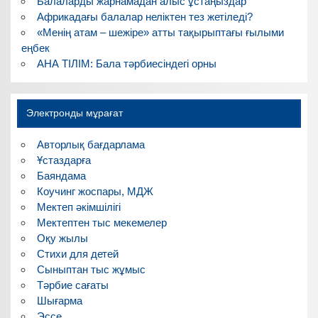
Балаларды жарнамадан алыс ұстаңыздар
Африкадағы балалар неліктен тез жетіледі?
«Менің атам – шежіре» атты тақырыптағы ғылыми
еңбек
АНА ТІЛІМ: Бала тәрбиесіндегі орны
Электронды мұрағат
Авторлық бағдарлама
Ұстаздарға
Баяндама
Коучинг жоспары, МДЖ
Мектеп әкімшілігі
Мектептен тыс мекемелер
Оқу жылы
Стихи для детей
Сыныптан тыс жұмыс
Тәрбие сағаты
Шығарма
Эссе