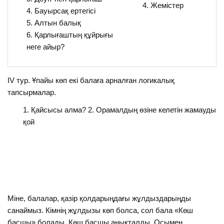
Жемістер
Бауырсақ ертегісі
Алтын балық
Қарлығаштың құйрығы
неге айыр?
IV тур. Ұпайы көп екі балаға арналған логикалық
тапсырмалар.
Қайсысы алма? 2. Орамалдың өзіне келетін жамауды
қой
Міне, балалар, қазір қолдарыңдағы жұлдыздарыңды
санаймыз. Кімнің жұлдызы көп болса, сол бала «Көш
басшы» болады. Көш басшы анықталды. Осымен