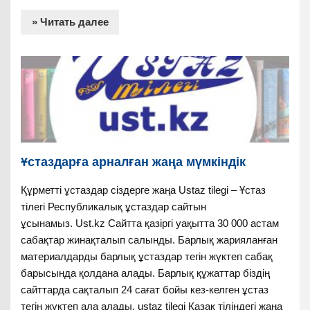
» Читать далее
Ұстаздарға арналған жаңа мүмкіндік
Құрметті ұстаздар сіздерге жаңа Ustaz tilegi – Ұстаз
тілегі Республикалық ұстаздар сайтын
ұсынамыз. Ust.kz Сайтта қазіргі уақытта 30 000 астам
сабақтар жинақталып салынды. Барлық жарияланған
материалдарды барлық ұстаздар тегін жүктеп сабақ
барысында қолдана алады. Барлық құжаттар біздің
сайттарда сақталып 24 сағат бойы кез-келген ұстаз
тегін жүктеп ала алады. ustaz tilegi Қазақ тіліндегі жаңа