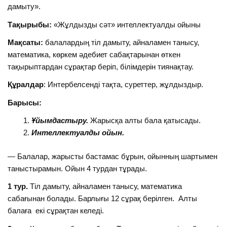
дамыту».
Тақырыбы:
«Жұлдызды сәт» интеллектуалды ойыны
Мақсаты:
балалардың тіл дамыту, айналамен танысу,
математика, көркем әдебиет сабақтарынан өткен
тақырыптардан сұрақтар беріп, білімдерін тиянақтау.
Құралдар
: Интербелсенді тақта, суреттер, жұлдыздыр.
Барысы:
Ұйымдастыру.
Жарысқа алты бала қатысады.
Интеллектуалды ойын.
— Балалар, жарысты бастамас бұрын, ойынның шартымен
таныстырамын. Ойын 4 турдан тұрады.
1 тур.
Тіл дамыту, айналамен танысу, математика
сабағынан болады. Барлығы 12 сұрақ берілген. Алты
балаға екі сұрақтан келеді.