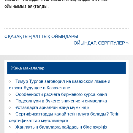
ойынымыз аяқталды.
Навигация
« ҚАЗАҚТЫҢ ҰЛТТЫҚ ОЙЫНДАРЫ
по
ОЙЫНДАР, СЕРГІТУЛЕР »
записям
Жаңа мақалалар
Тимур Турлов заговорил на казахском языке и
строит будущее в Казахстане
Особенности расчета биржевого курса юаня
Подсолнухи в букете: значение и символика
Ұстаздарға арналған жаңа мүмкіндік
Сертификаттарды қалай тегін алуға болады? Тегін
сертификаттар мұғалімдерге
Жаңғақтың балаларға пайдасын біле жүріңіз