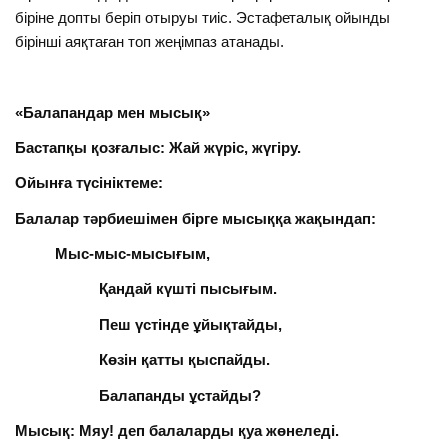
біріне допты беріп отыруы тиіс. Эстафеталық ойынды
бірінші аяқтаған топ жеңімпаз атанады.
«Балапандар мен мысық»
Бастапқы қозғалыс: Жай жүріс, жүгіру.
Ойынға түсініктеме:
Балалар тәрбиешімен бірге мысыққа жақындап:
Мыс-мыс-мысығым,
Қандай күшті пысығым.
Пеш үстінде ұйықтайды,
Көзін қатты қыспайды.
Балапанды ұстайды?
Мысық: Мяу! деп балаларды қуа жөнеледі.