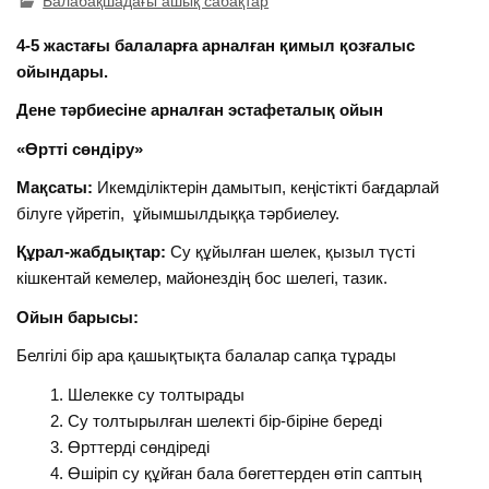
Балабақшадағы ашық сабақтар
4-5 жастағы балаларға арналған қимыл қозғалыс
ойындары.
Дене тәрбиесіне арналған эстафеталық ойын
«Өртті сөндіру»
Мақсаты:
Икемділіктерін дамытып, кеңістікті бағдарлай
білуге үйретіп, ұйымшылдыққа тәрбиелеу.
Құрал-жабдықтар:
Су құйылған шелек, қызыл түсті
кішкентай кемелер, майонездің бос шелегі, тазик.
Ойын барысы:
Белгілі бір ара қашықтықта балалар сапқа тұрады
Шелекке су толтырады
Су толтырылған шелекті бір-біріне береді
Өрттерді сөндіреді
Өшіріп су құйған бала бөгеттерден өтіп саптың