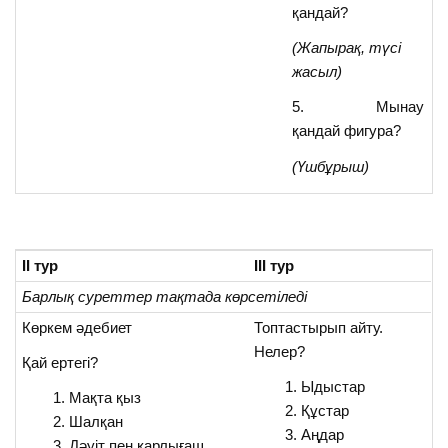
қандай?
(Жапырақ, түсі
жасыл)
5. Мынау
қандай фигура?
(Үшбұрыш)
ІІ тур
ІІІ тур
Барлық суреттер тақтада көрсетіледі
Көркем әдебиет
Топтастырып айту.
Нелер?
Қай ертегі?
Ыдыстар
Мақта қыз
Құстар
Шалқан
Аңдар
Дәуіт пен қарлығаш