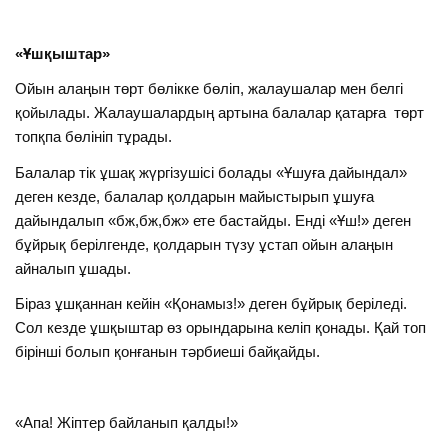
«Ұшқыштар»
Ойын алаңын төрт бөлікке бөліп, жалаушалар мен белгі
қойылады. Жалаушалардың артына балалар қатарға төрт
топқпа бөлініп тұрады.
Балалар тік ұшақ жүргізушісі болады «Ұшуға дайындал»
деген кезде, балалар қолдарын майыстырып ұшуға
дайындалып «бж,бж,бж» ете бастайды. Енді «Ұш!» деген
бұйрық берілгенде, қолдарын түзу ұстап ойын алаңын
айналып ұшады.
Біраз ұшқаннан кейін «Қонамыз!» деген бұйрық беріледі.
Сол кезде ұшқыштар өз орындарына келіп қонады. Қай топ
бірінші болып қонғанын тәрбиеші байқайды.
«Апа! Жіптер байланып қалды!»