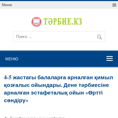
Меню
МЕНЮ
4-5 жастағы балаларға арналған қимыл
қозғалыс ойындары. Дене тәрбиесіне
арналған эстафеталық ойын «Өртті
сөндіру»