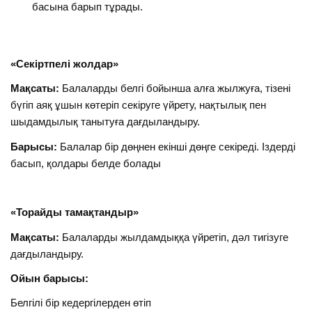
басына барып тұрады.
«Секіртпелі жолдар»
Мақсаты:
Балаларды белгі бойынша алға жылжуға, тізені
бүгіп аяқ ұшын көтеріп секіруге үйрету, нақтылық пен
шыдамдылық танытуға дағдыландыру.
Барысы:
Балалар бір дөңнен екінші дөңге секіреді. Іздерді
басып, қолдары белде болады
«Торайды тамақтандыр»
Мақсаты:
Балаларды жылдамдыққа үйретіп, дәл тигізуге
дағдыландыру.
Ойын барысы:
Белгілі бір кедергілерден өтіп