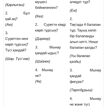
мүшесі
алмұрт тұр?
(Қарлығаш)
бейнеленген?
(Екі)
2. Бұл
(Көз)
қай аң?
2.
(Аю)
2. Суретте кімді
Тақтада 4 балапан
көріп тұрсың?
тұр. Тауық келіп
3.
бір балапанды
Суреттен нені
(Дәрігер)
алып кетті. Неше
көріп тұрсың?
3.
Мынау
балапан қалды?
Түсі қандай?
қандай ыдыс?
(Үш балапан
(Шар. Түсі көк)
(Шәйнек)
қалды)
4. Мынау
3. Мынау
не?
қандай
(Ұя)
фигура
?
(Төртбұрыш)
4. Мынау
не және түсі