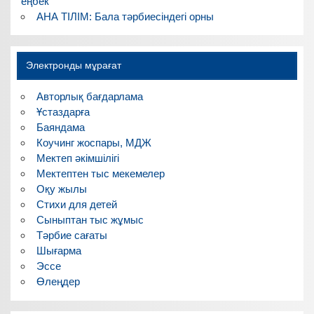
еңбек
АНА ТІЛІМ: Бала тәрбиесіндегі орны
Электронды мұрағат
Авторлық бағдарлама
Ұстаздарға
Баяндама
Коучинг жоспары, МДЖ
Мектеп әкімшілігі
Мектептен тыс мекемелер
Оқу жылы
Стихи для детей
Сыныптан тыс жұмыс
Тәрбие сағаты
Шығарма
Эссе
Өлеңдер