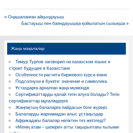
Навигация
« Оңашаланған айқындауыш
по
Бастауыш пен баяндауышқа қойылатын сызықша »
записям
Жаңа мақалалар
Тимур Турлов заговорил на казахском языке и
строит будущее в Казахстане
Особенности расчета биржевого курса юаня
Подсолнухи в букете: значение и символика
Ұстаздарға арналған жаңа мүмкіндік
Сертификаттарды қалай тегін алуға болады? Тегін
сертификаттар мұғалімдерге
Жаңғақтың балаларға пайдасын біле жүріңіз
Балаларды жарнамадан алыс ұстаңыздар
Африкадағы балалар неліктен тез жетіледі?
«Менің атам – шежіре» атты тақырыптағы ғылыми