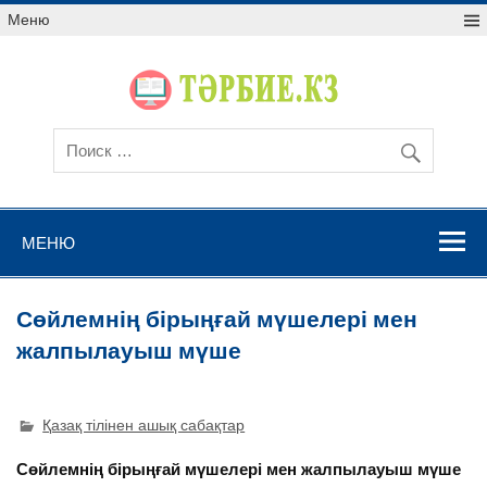
Меню
МЕНЮ
Сөйлемнің бірыңғай мүшелері мен
жалпылауыш мүше
Қазақ тілінен ашық сабақтар
Сөйлемнің бірыңғай мүшелері мен жалпылауыш мүше