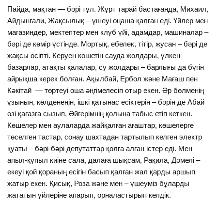
Пайда, мақтан — бәрі тұл. Жұрт тарай бастағанда, Михаил,
Айдынғали, Жақсылық – үшеуі оңаша қалған еді. Үйлер мен
магазиндер, мектептер мен клуб үйі, адамдар, машиналар –
бәрі де көмір үстінде. Мортық, ебелек, тітір, жусан – бәрі де
жақсы өсіпті. Керуен көшетін сауда жолдары, үлкен
базарлар, атақты қалалар, су жолдары – барлығы да бүгін
айрықша керек болған. Ақылбай, Ербол және Мағаш пен
Кәкітай — төртеуі оша әңгімелесіп отыр екен. Әр бөлменің
ұзынын, көлденеңін, ішкі қатынас есіктерін – бәрін де Абай
өзі қағазға сызып, Әйгерімнің қолына табыс етіп кеткен.
Көшелер мен аулаларда жайқалған ағаштар, көшелерге
төселген тастар, сонау шахтадан тартылып келген электр
қуаты – бәрі-бәрі депутаттар қолға алған істер еді. Мен
апыл-құпыл киіне сала, далаға шықсам, Рақила, Дәмелі –
екеуі қой қораның есігін басып қалған жал қарды аршып
жатыр екен. Қисық, Роза және мен – үшеуміз бұларды
жататын үйлеріне апарып, орналастырып келдік.