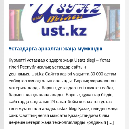
Ұстаздарға арналған жаңа мүмкіндік
Құрметті ұстаздар сіздерге жаңа Ustaz tilegi – Ұстаз
тілегі Республикалық ұстаздар сайтын
ұсынамыз. Ust.kz Сайтта қазіргі уақытта 30 000 астам
сабақтар жинақталып салынды. Барлық жарияланған
материалдарды барлық ұстаздар тегін жүктеп сабақ
барысында қолдана алады. Барлық құжаттар біздің
сайттарда сақталып 24 сағат бойы кез-келген ұстаз
тегін жүктеп ала алады. ustaz tilegi Қазақ тіліндегі жаңа
сайт. Сайттың негізгі мақсаты Қазақстандағы білім
деңгейін көтеріп жаңа технолгияларды қолданып […]