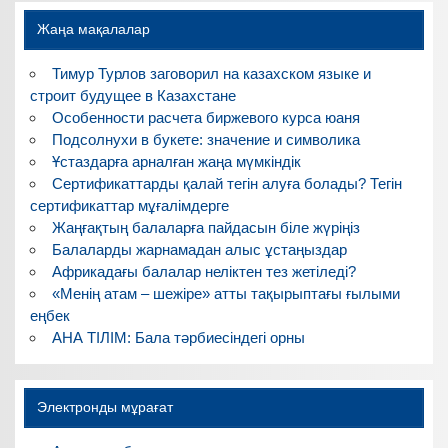
Жаңа мақалалар
Тимур Турлов заговорил на казахском языке и
строит будущее в Казахстане
Особенности расчета биржевого курса юаня
Подсолнухи в букете: значение и символика
Ұстаздарға арналған жаңа мүмкіндік
Сертификаттарды қалай тегін алуға болады? Тегін
сертификаттар мұғалімдерге
Жаңғақтың балаларға пайдасын біле жүріңіз
Балаларды жарнамадан алыс ұстаңыздар
Африкадағы балалар неліктен тез жетіледі?
«Менің атам – шежіре» атты тақырыптағы ғылыми
еңбек
АНА ТІЛІМ: Бала тәрбиесіндегі орны
Электронды мұрағат