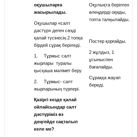
оқушыларға
Оқулықта берілген
жасырылады.
өлеңдерді оқиды,
топта талқылайды.
Оқушылар «салт
дәстүр» деген сөзді
қалай түсінесің 2 топқа
Постер қорғайды.
бірдей сұрақ беріледі.
2 жұлдыз, 1
1. Тұрмыс салт
ұсыныспен
жырлары туралы
бағалайды.
қысқаша мәлімет беру
Сұраққа жауап
2. Тұрмыс- салт
береді.
жырларының түрлері.
Қазіргі кезде қалай
ойлайсындар салт
дәстүріміз өз
деңгейде сақталып
келе ме?