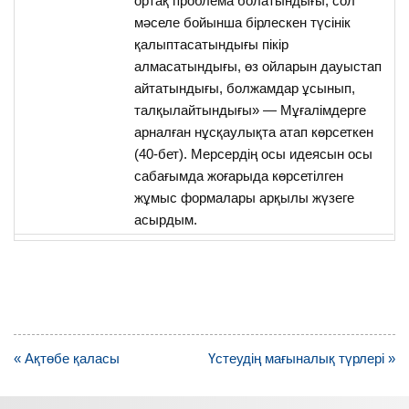
ортақ проблема болатындығы, сол
мәселе бойынша бірлескен түсінік
қалыптасатындығы пікір
алмасатындығы, өз ойларын дауыстап
айтатындығы, болжамдар ұсынып,
талқылайтындығы» — Мұғалімдерге
арналған нұсқаулықта атап көрсеткен
(40-бет). Мерсердің осы идеясын осы
сабағымда жоғарыда көрсетілген
жұмыс формалары арқылы жүзеге
асырдым.
Навигация
« Ақтөбе қаласы
Үстеудің мағыналық түрлері »
по
записям