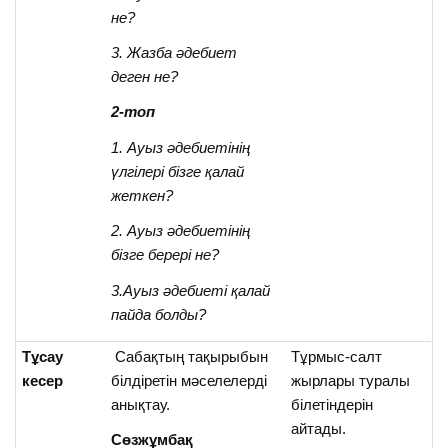
не?
3. Жазба әдебиет
деген не?
2-топ
1. Ауыз әдебиетінің
үлгілері бізге қалай
жеткен?
2. Ауыз әдебиетінің
бізге берері не?
3.Ауыз әдебиеті қалай
пайда болды?
Тұсау
Сабақтың тақырыбын
Тұрмыс-салт
кесер
білдіретін мәселелерді
жырлары туралы
анықтау.
білетіндерін
айтады.
Сөзжұмбақ