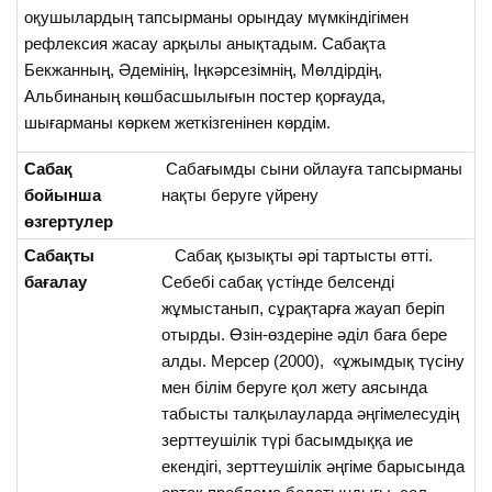
оқушылардың тапсырманы орындау мүмкіндігімен
рефлексия жасау арқылы анықтадым. Сабақта
Бекжанның, Әдемінің, Іңкәрсезімнің, Мөлдірдің,
Альбинаның көшбасшылығын постер қорғауда,
шығарманы көркем жеткізгенінен көрдім.
Сабақ
Сабағымды сыни ойлауға тапсырманы
бойынша
нақты беруге үйрену
өзгертулер
Сабақты
Сабақ қызықты әрі тартысты өтті.
бағалау
Себебі сабақ үстінде белсенді
жұмыстанып, сұрақтарға жауап беріп
отырды. Өзін-өздеріне әділ баға бере
алды. Мерсер (2000), «ұжымдық түсіну
мен білім беруге қол жету аясында
табысты талқылауларда әңгімелесудің
зерттеушілік түрі басымдыққа ие
екендігі, зерттеушілік әңгіме барысында