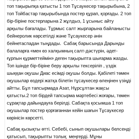
топ тақырыпқа қатысты 1 топ Тұсаукесер тақырыбына, 2
топ Тойбастар тақырыбында постер құрап, қорғады. 2 топ
бір-біріне постерларына 2 жұлдыз, 1 ұсыныс айту
арқылы бағалады. Тұрмыс салт жырларына байланысты
бейнеролик көрсетілді және Тұсаукесер әнін
бейнетаспадан тыңдады. Сабақ барысында Дарынды
балаларға «мен өз халқымның салт-дәстүрін, әдет-
ғұрпын құрметтеймін» деген тақырыпта шығарма жазды.
Топ ішінде бір-біріне беру арқылы тексеріліп , үздік
шыққан оқушы Диас есімді оқушы болды. Қабілеті төмен
оқушылар өздері жатқа білетін тұсаукесер өлеңінен үзіңді
айтты. Бұл тапсырмада Азат, Нұрсұлтан жақсы
қатысты.2 топ бірдей тапсырма мәртебесі жоғары, төмен
сұрақтар дайындауға берілді. Сабақта қосымша 1 топ
оқушылар постер қорғағаннан кейін шағын Тұсаукесер
көрінісін көрсетті.
Сабақ қызықты өтті. Себебі, сынып оқушылары белсенді
қатысып, тақырыпты толық меңгерді. Мұны