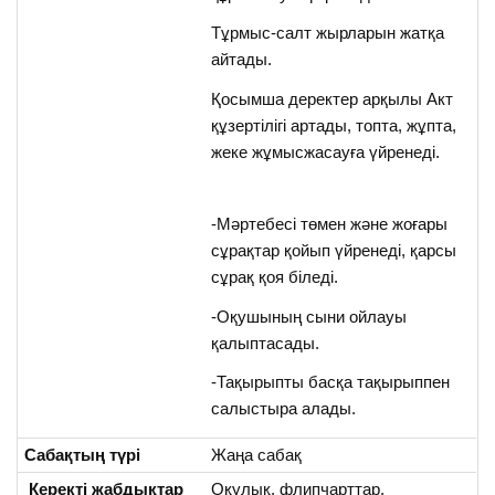
Тұрмыс-салт жырларын жатқа
айтады.
Қосымша деректер арқылы Акт
құзертілігі артады, топта, жұпта,
жеке жұмысжасауға үйренеді.
-Мәртебесі төмен және жоғары
сұрақтар қойып үйренеді, қарсы
сұрақ қоя біледі.
-Оқушының сыни ойлауы
қалыптасады.
-Тақырыпты басқа тақырыппен
салыстыра алады.
Сабақтың түрі
Жаңа сабақ
Керекті жабдықтар
Оқулық, флипчарттар,