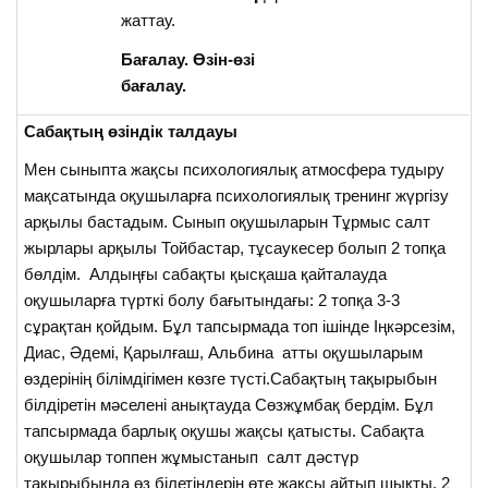
жаттау.
Бағалау. Өзін-өзі
бағалау.
Сабақтың өзіндік талдауы
Мен сыныпта жақсы психологиялық атмосфера тудыру
мақсатында оқушыларға психологиялық тренинг жүргізу
арқылы бастадым. Сынып оқушыларын Тұрмыс салт
жырлары арқылы Тойбастар, тұсаукесер болып 2 топқа
бөлдім. Алдыңғы сабақты қысқаша қайталауда
оқушыларға түрткі болу бағытындағы: 2 топқа 3-3
сұрақтан қойдым. Бұл тапсырмада топ ішінде Іңкәрсезім,
Диас, Әдемі, Қарылғаш, Альбина атты оқушыларым
өздерінің білімдігімен көзге түсті.Сабақтың тақырыбын
білдіретін мәселені анықтауда Сөзжұмбақ бердім. Бұл
тапсырмада барлық оқушы жақсы қатысты. Сабақта
оқушылар топпен жұмыстанып салт дәстүр
тақырыбында өз білетіндерін өте жақсы айтып шықты. 2