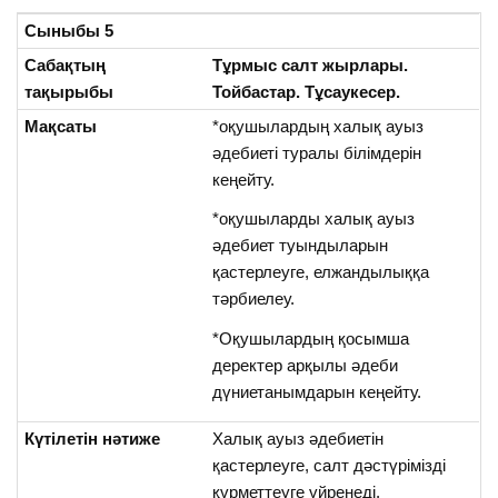
Сыныбы 5
Сабақтың
Тұрмыс салт жырлары.
тақырыбы
Тойбастар. Тұсаукесер.
Мақсаты
*оқушылардың халық ауыз
әдебиеті туралы білімдерін
кеңейту.
*оқушыларды халық ауыз
әдебиет туындыларын
қастерлеуге, елжандылыққа
тәрбиелеу.
*Оқушылардың қосымша
деректер арқылы әдеби
дүниетанымдарын кеңейту.
Күтілетін нәтиже
Халық ауыз әдебиетін
қастерлеуге, салт дәстүрімізді
құрметтеуге үйренеді.