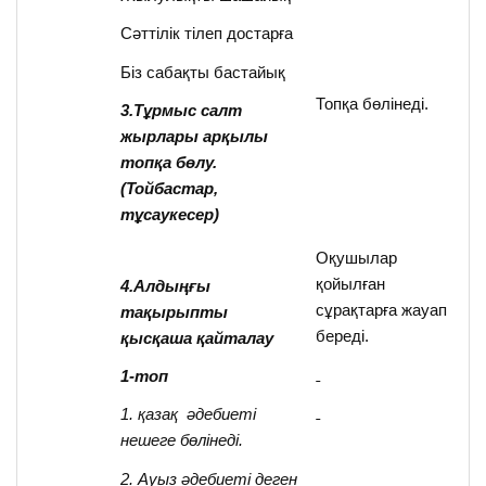
Сәттілік тілеп достарға
Біз сабақты бастайық
Топқа бөлінеді.
3.Тұрмыс салт
жырлары арқылы
топқа бөлу.
(Тойбастар,
тұсаукесер)
Оқушылар
қойылған
4.Алдыңғы
сұрақтарға жауап
тақырыпты
береді.
қысқаша қайталау
1-топ
1. қазақ әдебиеті
нешеге бөлінеді.
2. Ауыз әдебиеті деген