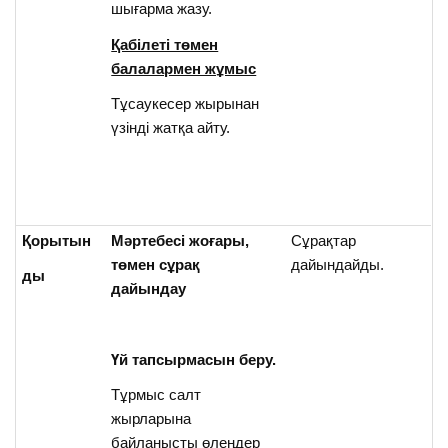
шығарма жазу.
Қабілеті төмен
балалармен жұмыс
Тұсаукесер жырынан
үзінді жатқа айту.
Қорытын
Мәртебесі жоғары,
Сұрақтар
төмен сұрақ
дайындайды.
ды
дайындау
Үй тапсырмасын беру.
Тұрмыс салт
жырларына
байланысты өлеңдер