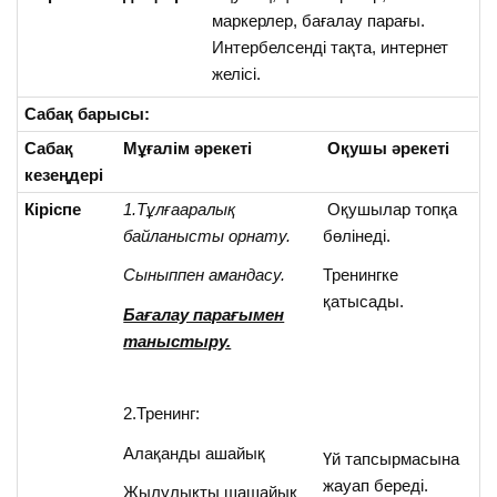
маркерлер, бағалау парағы.
Интербелсенді тақта, интернет
желісі.
Сабақ барысы:
Сабақ
Мұғалім әрекеті
Оқушы әрекеті
кезеңдері
Кіріспе
1.Тұлғааралық
Оқушылар топқа
байланысты орнату.
бөлінеді.
Сыныппен амандасу.
Тренингке
қатысады.
Бағалау парағымен
таныстыру.
2.Тренинг:
Алақанды ашайық
Үй тапсырмасына
жауап береді.
Жылулықты шашайық