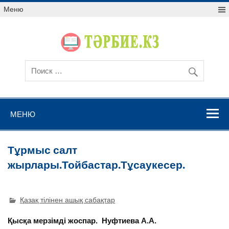
Меню
МЕНЮ
Тұрмыс салт
жырлары.Тойбастар.Тұсаукесер.
Қазақ тілінен ашық сабақтар
Қысқа мерзімді жоспар
.
Нуфтиева А.А.