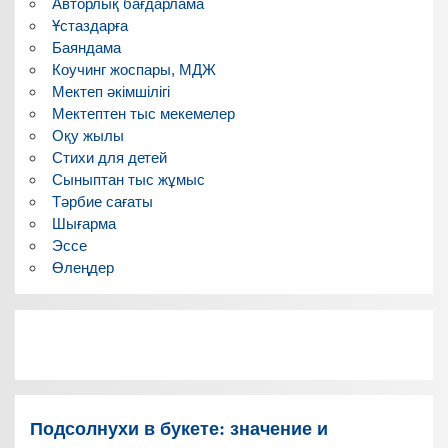
Авторлық бағдарлама
Ұстаздарға
Баяндама
Коучинг жоспары, МДЖ
Мектеп әкімшілігі
Мектептен тыс мекемелер
Оқу жылы
Стихи для детей
Сыныптан тыс жұмыс
Тәрбие сағаты
Шығарма
Эссе
Өлеңдер
Подсолнухи в букете: значение и