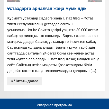
Ұстаздарға арналған жаңа мүмкіндік
Құрметті ұстаздар сіздерге жаңа Ustaz tilegi – Ұстаз
тілегі Республикалық ұстаздар сайтын
ұсынамыз. Ust.kz Сайтта қазіргі уақытта 30 000 астам
сабақтар жинақталып салынды. Барлық жарияланған
материалдарды барлық ұстаздар тегін жүктеп сабақ
барысында қолдана алады. Барлық құжаттар біздің
сайттарда сақталып 24 сағат бойы кез-келген ұстаз
тегін жүктеп ала алады. ustaz tilegi Қазақ тіліндегі жаңа
сайт. Сайттың негізгі мақсаты Қазақстандағы білім
деңгейін көтеріп жаңа технолгияларды қолданып […]
» Читать далее
Авторская программа