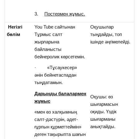
3.
Постермен жұмыс.
Негізгі
You Tube сайтынан
Оқушылар
бөлім
Тұрмыс салт
тыңдайды, топ
жырларына
ішінде әңгімелейді.
байланысты
бейнеролик көрсетемін.
· «Тұсаукесер»
әнін бейнетаспадан
тыңдатамын.
Дарынды балалармен
Оқушы: өз
жұмыс
шығармасын
оқиды. Үздік
«мен өз халқымның
шығарманы
салт-дәстүрін, әдет-
анықтайды.
ғұрпын құрметтеймін»
деген тақырыпта шағын